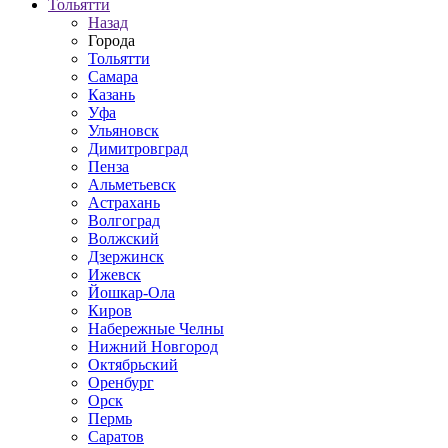
Тольятти
Назад
Города
Тольятти
Самара
Казань
Уфа
Ульяновск
Димитровград
Пенза
Альметьевск
Астрахань
Волгоград
Волжский
Дзержинск
Ижевск
Йошкар-Ола
Киров
Набережные Челны
Нижний Новгород
Октябрьский
Оренбург
Орск
Пермь
Саратов