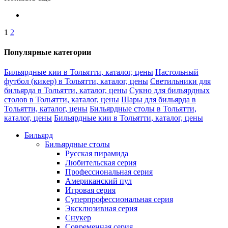
1
2
Популярные категории
Бильярдные кии в Тольятти, каталог, цены
Настольный
футбол (кикер) в Тольятти, каталог, цены
Светильники для
бильярда в Тольятти, каталог, цены
Сукно для бильярдных
столов в Тольятти, каталог, цены
Шары для бильярда в
Тольятти, каталог, цены
Бильярдные столы в Тольятти,
каталог, цены
Бильярдные кии в Тольятти, каталог, цены
Бильярд
Бильярдные столы
Русская пирамида
Любительская серия
Профессиональная серия
Американский пул
Игровая серия
Суперпрофессиональная серия
Эксклюзивная серия
Снукер
Современная серия