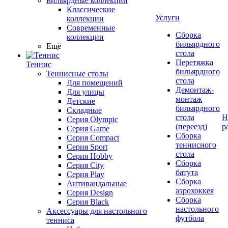
Бильярдные коллекции
Классические
Услуги
коллекции
Современные
Сборка
коллекции
бильярдного
Ещё
стола
Перетяжка
Теннис
бильярдного
Теннисные столы
стола
Для помещений
Демонтаж-
Для улицы
монтаж
Детские
бильярдного
Складные
стола
Н
Серия Olympic
(переезд)
р
Серия Game
Сборка
Серия Compact
теннисного
Серия Sport
стола
Серия Hobby
Сборка
Серия City
батута
Серия Play
Сборка
Антивандальные
аэрохоккея
Серия Design
Сборка
Серия Black
настольного
Аксессуары для настольного
футбола
тенниса