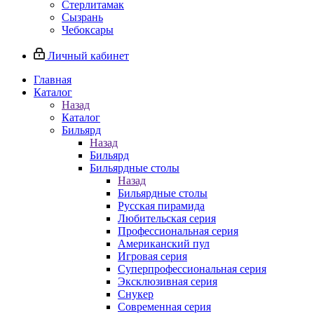
Стерлитамак
Сызрань
Чебоксары
Личный кабинет
Главная
Каталог
Назад
Каталог
Бильярд
Назад
Бильярд
Бильярдные столы
Назад
Бильярдные столы
Русская пирамида
Любительская серия
Профессиональная серия
Американский пул
Игровая серия
Суперпрофессиональная серия
Эксклюзивная серия
Снукер
Современная серия