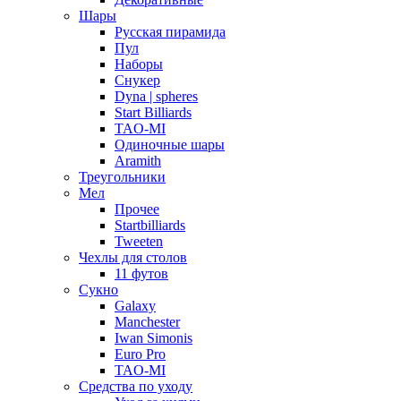
Шары
Русская пирамида
Пул
Наборы
Снукер
Dyna | spheres
Start Billiards
TAO-MI
Одиночные шары
Aramith
Треугольники
Мел
Прочее
Startbilliards
Tweeten
Чехлы для столов
11 футов
Сукно
Galaxy
Manchester
Iwan Simonis
Euro Pro
TAO-MI
Средства по уходу