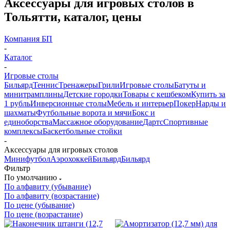
Аксессуары для игровых столов в
Тольятти, каталог, цены
Компания БП
-
Каталог
-
Игровые столы
Бильярд
Теннис
Тренажеры
Грили
Игровые столы
Батуты и
минитрамплины
Детские городки
Товары с кешбеком
Купить за
1 рубль
Инверсионные столы
Мебель и интерьер
Покер
Нарды и
шахматы
Футбольные ворота и мячи
Бокс и
единоборства
Массажное оборудование
Дартс
Спортивные
комплексы
Баскетбольные стойки
-
Аксессуары для игровых столов
Минифутбол
Аэрохоккей
Бильяpд
Бильяpд
Фильтр
По умолчанию
По алфавиту (убывание)
По алфавиту (возрастание)
По цене (убывание)
По цене (возрастание)