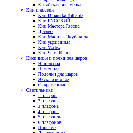
Китайская восьмерка
Кии и древки
Кии Dinamika Billiards
Кии РУССКИЙ
Кии Мастера Рябова
Древко
Кии Мастера Якубовича
Кии уцененные
Кии Vortex
Кии Startbilliards
Киевницы и полки для шаров
Напольная
Настенная
Полочки для шаров
Эксклюзивные
Современные
Светильники
1 плафон
2 плафона
3 плафона
4 плафона
5 плафонов
6 плафонов
Плоские
Декоративные