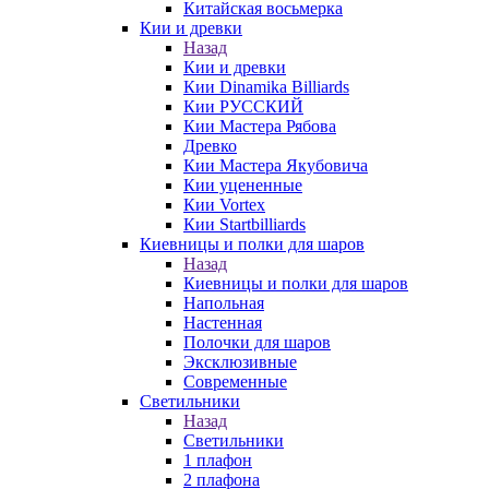
Китайская восьмерка
Кии и древки
Назад
Кии и древки
Кии Dinamika Billiards
Кии РУССКИЙ
Кии Мастера Рябова
Древко
Кии Мастера Якубовича
Кии уцененные
Кии Vortex
Кии Startbilliards
Киевницы и полки для шаров
Назад
Киевницы и полки для шаров
Напольная
Настенная
Полочки для шаров
Эксклюзивные
Современные
Светильники
Назад
Светильники
1 плафон
2 плафона