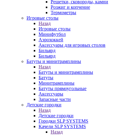
Решетки, сковороды, камни
Розжиг и копчение
Термометры
Игровые столы
Назад
Игровые столы
Минифутбол
Аэрохоккей
Аксессуары для игровых столов
Бильяpд
Бильяpд
Батуты и минитрамплины
Назад
Батуты и минитрамплины
Батуты
Минитрамплины
Батуты прямоугольные
Аксессуары
Запасные части
Детские городки
Назад
Детские городки
Городки SLP SYSTEMS
Качели SLP SYSTEMS
Назад