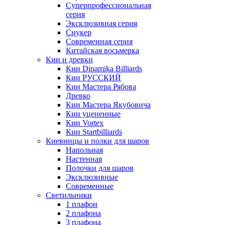
Суперпрофессиональная
серия
Эксклюзивная серия
Снукер
Современная серия
Китайская восьмерка
Кии и древки
Кии Dinamika Billiards
Кии РУССКИЙ
Кии Мастера Рябова
Древко
Кии Мастера Якубовича
Кии уцененные
Кии Vortex
Кии Startbilliards
Киевницы и полки для шаров
Напольная
Настенная
Полочки для шаров
Эксклюзивные
Современные
Светильники
1 плафон
2 плафона
3 плафона