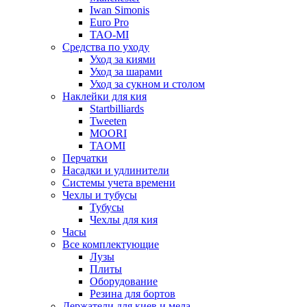
Iwan Simonis
Euro Pro
TAO-MI
Средства по уходу
Уход за киями
Уход за шарами
Уход за сукном и столом
Наклейки для кия
Startbilliards
Tweeten
MOORI
TAOMI
Перчатки
Насадки и удлинители
Системы учета времени
Чехлы и тубусы
Тубусы
Чехлы для кия
Часы
Все комплектующие
Лузы
Плиты
Оборудование
Резина для бортов
Держатели для киев и мела