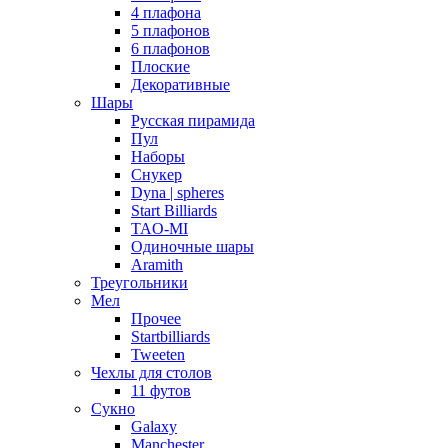
4 плафона
5 плафонов
6 плафонов
Плоские
Декоративные
Шары
Русская пирамида
Пул
Наборы
Снукер
Dyna | spheres
Start Billiards
TAO-MI
Одиночные шары
Aramith
Треугольники
Мел
Прочее
Startbilliards
Tweeten
Чехлы для столов
11 футов
Сукно
Galaxy
Manchester