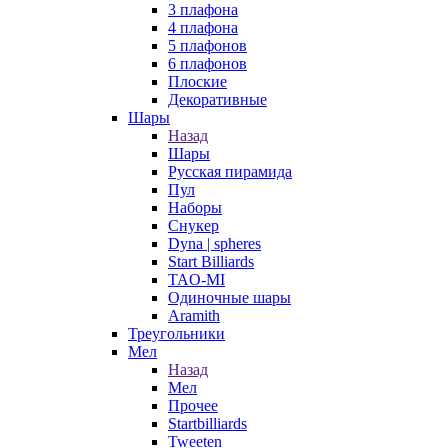
3 плафона
4 плафона
5 плафонов
6 плафонов
Плоские
Декоративные
Шары
Назад
Шары
Русская пирамида
Пул
Наборы
Снукер
Dyna | spheres
Start Billiards
TAO-MI
Одиночные шары
Aramith
Треугольники
Мел
Назад
Мел
Прочее
Startbilliards
Tweeten