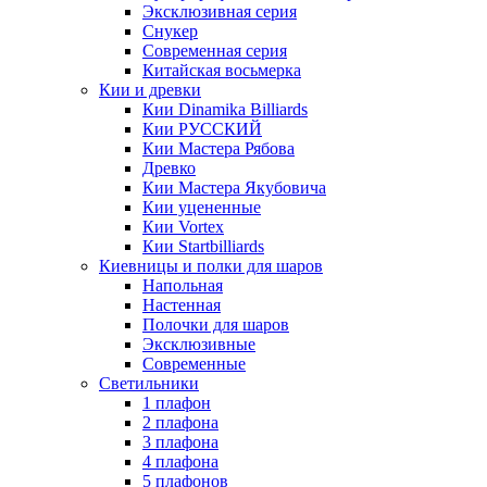
Эксклюзивная серия
Снукер
Современная серия
Китайская восьмерка
Кии и древки
Кии Dinamika Billiards
Кии РУССКИЙ
Кии Мастера Рябова
Древко
Кии Мастера Якубовича
Кии уцененные
Кии Vortex
Кии Startbilliards
Киевницы и полки для шаров
Напольная
Настенная
Полочки для шаров
Эксклюзивные
Современные
Светильники
1 плафон
2 плафона
3 плафона
4 плафона
5 плафонов