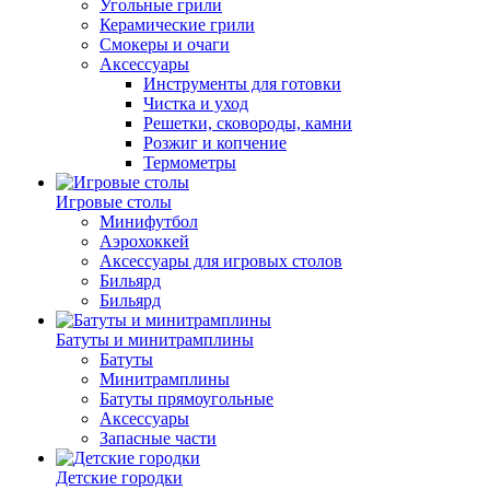
Угольные грили
Керамические грили
Смокеры и очаги
Аксессуары
Инструменты для готовки
Чистка и уход
Решетки, сковороды, камни
Розжиг и копчение
Термометры
Игровые столы
Минифутбол
Аэрохоккей
Аксессуары для игровых столов
Бильяpд
Бильяpд
Батуты и минитрамплины
Батуты
Минитрамплины
Батуты прямоугольные
Аксессуары
Запасные части
Детские городки