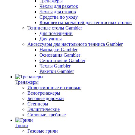
Тренажеры
Чехлы для ракеток
Чехлы для столов
Средства по уходу
Комплекты запчастей для теннисных столов
Теннисные столы Gambler
Для помещений
Для улицы
Аксессуары для настольного тенниса Gambler
Накладки Gambler
Основания Gambler
Сетки и мячи Gambler
Чехлы Gambler
Ракетки Gambler
Тренажеры
Инверсионные и силовые
Велотренажеры
Беговые дорожки
Степперы
Эллиптические
Силовые, гребные
Грили
Газовые грили