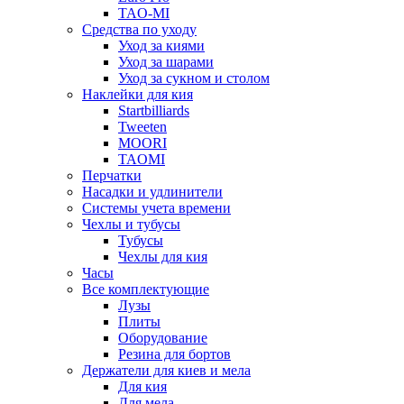
TAO-MI
Средства по уходу
Уход за киями
Уход за шарами
Уход за сукном и столом
Наклейки для кия
Startbilliards
Tweeten
MOORI
TAOMI
Перчатки
Насадки и удлинители
Системы учета времени
Чехлы и тубусы
Тубусы
Чехлы для кия
Часы
Все комплектующие
Лузы
Плиты
Оборудование
Резина для бортов
Держатели для киев и мела
Для кия
Для мела