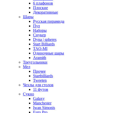
6 плафонов
Плоские
Декоративные
Шары
Русская пирамида
Пул
Наборы
Снукер
Dyna | spheres
Start Billiards
TAO-MI
Одиночные шары
Aramith
Треугольники
Мел
Прочее
Startbilliards
Tweeten
Чехлы для столов
11 футов
Сукно
Galaxy
Manchester
Iwan Simonis
Euro Pro