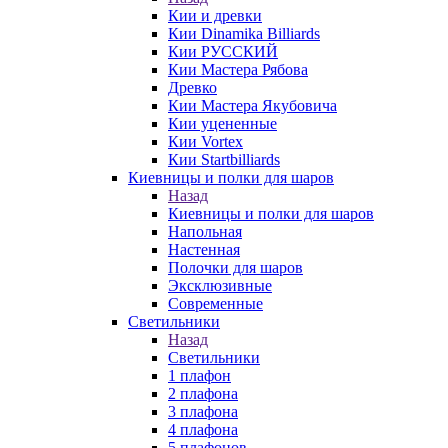
Кии и древки
Кии Dinamika Billiards
Кии РУССКИЙ
Кии Мастера Рябова
Древко
Кии Мастера Якубовича
Кии уцененные
Кии Vortex
Кии Startbilliards
Киевницы и полки для шаров
Назад
Киевницы и полки для шаров
Напольная
Настенная
Полочки для шаров
Эксклюзивные
Современные
Светильники
Назад
Светильники
1 плафон
2 плафона
3 плафона
4 плафона
5 плафонов