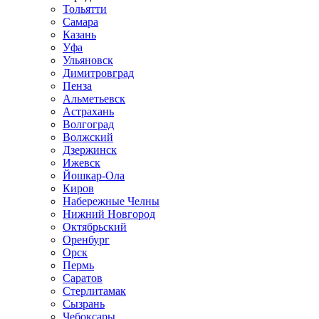
Тольятти
Самара
Казань
Уфа
Ульяновск
Димитровград
Пенза
Альметьевск
Астрахань
Волгоград
Волжский
Дзержинск
Ижевск
Йошкар-Ола
Киров
Набережные Челны
Нижний Новгород
Октябрьский
Оренбург
Орск
Пермь
Саратов
Стерлитамак
Сызрань
Чебоксары