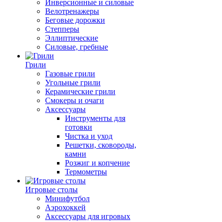
Инверсионные и силовые
Велотренажеры
Беговые дорожки
Степперы
Эллиптические
Силовые, гребные
Грили
Газовые грили
Угольные грили
Керамические грили
Смокеры и очаги
Аксессуары
Инструменты для
готовки
Чистка и уход
Решетки, сковороды,
камни
Розжиг и копчение
Термометры
Игровые столы
Минифутбол
Аэрохоккей
Аксессуары для игровых