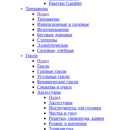
Ракетки Gambler
Тренажеры
Назад
Тренажеры
Инверсионные и силовые
Велотренажеры
Беговые дорожки
Степперы
Эллиптические
Силовые, гребные
Грили
Назад
Грили
Газовые грили
Угольные грили
Керамические грили
Смокеры и очаги
Аксессуары
Назад
Аксессуары
Инструменты для готовки
Чистка и уход
Решетки, сковороды, камни
Розжиг и копчение
Термометры