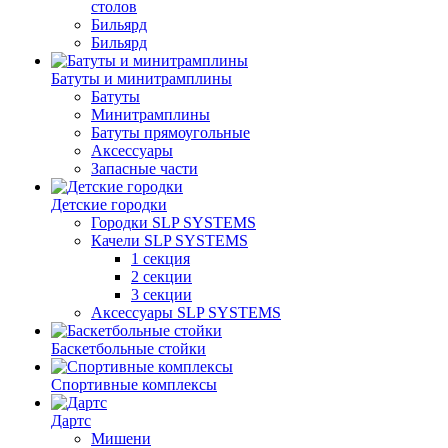
столов
Бильяpд
Бильяpд
Батуты и минитрамплины
Батуты
Минитрамплины
Батуты прямоугольные
Аксессуары
Запасные части
Детские городки
Городки SLP SYSTEMS
Качели SLP SYSTEMS
1 секция
2 секции
3 секции
Аксессуары SLP SYSTEMS
Баскетбольные стойки
Спортивные комплексы
Дартс
Мишени