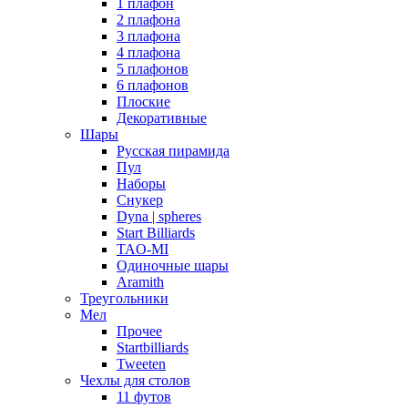
1 плафон
2 плафона
3 плафона
4 плафона
5 плафонов
6 плафонов
Плоские
Декоративные
Шары
Русская пирамида
Пул
Наборы
Снукер
Dyna | spheres
Start Billiards
TAO-MI
Одиночные шары
Aramith
Треугольники
Мел
Прочее
Startbilliards
Tweeten
Чехлы для столов
11 футов