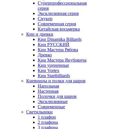
Суперпрофессиональная
серия
Эксклюзивная серия
Снукер
Современная серия
Китайская восьмерка
Кии и древки
Кии Dinamika Billiards
Кии РУССКИЙ
Кии Мастера Рябова
Древко
Кии Мастера Якубовича
Кии уцененные
Кии Vortex
Кии Startbilliards
Киевницы и полки для шаров
Напольная
Настенная
Полочки для шаров
Эксклюзивные
Современные
Светильники
1 плафон
2 плафона
3 плафона