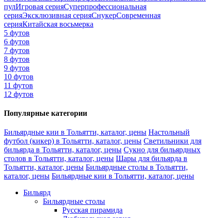
пул
Игровая серия
Суперпрофессиональная
серия
Эксклюзивная серия
Снукер
Современная
серия
Китайская восьмерка
5 футов
6 футов
7 футов
8 футов
9 футов
10 футов
11 футов
12 футов
Популярные категории
Бильярдные кии в Тольятти, каталог, цены
Настольный
футбол (кикер) в Тольятти, каталог, цены
Светильники для
бильярда в Тольятти, каталог, цены
Сукно для бильярдных
столов в Тольятти, каталог, цены
Шары для бильярда в
Тольятти, каталог, цены
Бильярдные столы в Тольятти,
каталог, цены
Бильярдные кии в Тольятти, каталог, цены
Бильярд
Бильярдные столы
Русская пирамида