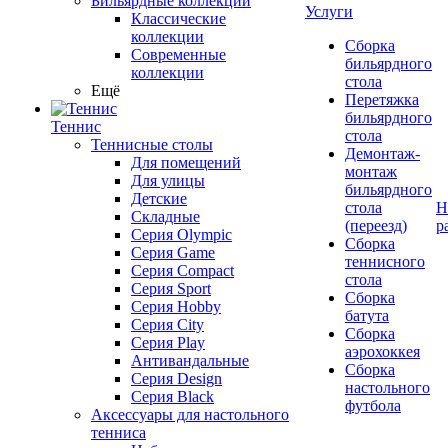
Бильярдные коллекции
Услуги
Классические
коллекции
Сборка
Современные
бильярдного
коллекции
стола
Ещё
Перетяжка
бильярдного
Теннис
стола
Теннисные столы
Демонтаж-
Для помещений
монтаж
Для улицы
бильярдного
Детские
стола
Н
Складные
(переезд)
р
Серия Olympic
Сборка
Серия Game
теннисного
Серия Compact
стола
Серия Sport
Сборка
Серия Hobby
батута
Серия City
Сборка
Серия Play
аэрохоккея
Антивандальные
Сборка
Серия Design
настольного
Серия Black
футбола
Аксессуары для настольного
тенниса