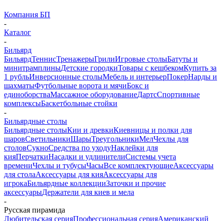
Компания БП
-
Каталог
-
Бильярд
Бильярд
Теннис
Тренажеры
Грили
Игровые столы
Батуты и
минитрамплины
Детские городки
Товары с кешбеком
Купить за
1 рубль
Инверсионные столы
Мебель и интерьер
Покер
Нарды и
шахматы
Футбольные ворота и мячи
Бокс и
единоборства
Массажное оборудование
Дартс
Спортивные
комплексы
Баскетбольные стойки
-
Бильярдные столы
Бильярдные столы
Кии и древки
Киевницы и полки для
шаров
Светильники
Шары
Треугольники
Мел
Чехлы для
столов
Сукно
Средства по уходу
Наклейки для
кия
Перчатки
Насадки и удлинители
Системы учета
времени
Чехлы и тубусы
Часы
Все комплектующие
Аксессуары
для стола
Аксессуары для кия
Аксессуары для
игрока
Бильярдные коллекции
Заточки и прочие
аксессуары
Держатели для киев и мела
-
Русская пирамида
Любительская серия
Профессиональная серия
Американский