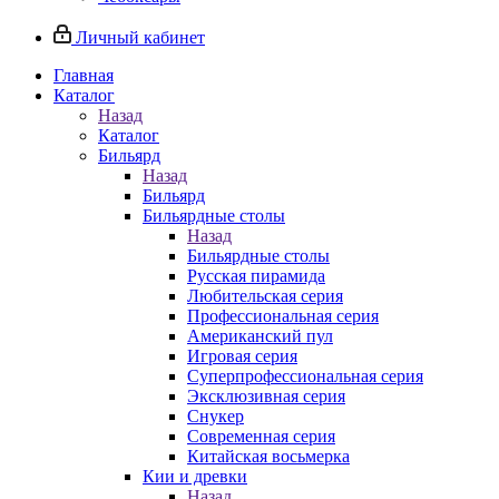
Личный кабинет
Главная
Каталог
Назад
Каталог
Бильярд
Назад
Бильярд
Бильярдные столы
Назад
Бильярдные столы
Русская пирамида
Любительская серия
Профессиональная серия
Американский пул
Игровая серия
Суперпрофессиональная серия
Эксклюзивная серия
Снукер
Современная серия
Китайская восьмерка
Кии и древки
Назад