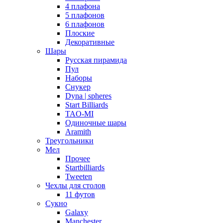
4 плафона
5 плафонов
6 плафонов
Плоские
Декоративные
Шары
Русская пирамида
Пул
Наборы
Снукер
Dyna | spheres
Start Billiards
TAO-MI
Одиночные шары
Aramith
Треугольники
Мел
Прочее
Startbilliards
Tweeten
Чехлы для столов
11 футов
Сукно
Galaxy
Manchester