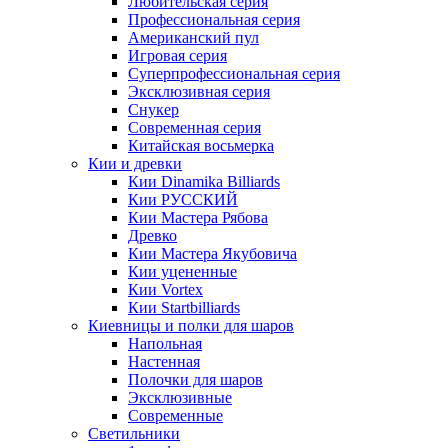
Любительская серия
Профессиональная серия
Американский пул
Игровая серия
Суперпрофессиональная серия
Эксклюзивная серия
Снукер
Современная серия
Китайская восьмерка
Кии и древки
Кии Dinamika Billiards
Кии РУССКИЙ
Кии Мастера Рябова
Древко
Кии Мастера Якубовича
Кии уцененные
Кии Vortex
Кии Startbilliards
Киевницы и полки для шаров
Напольная
Настенная
Полочки для шаров
Эксклюзивные
Современные
Светильники