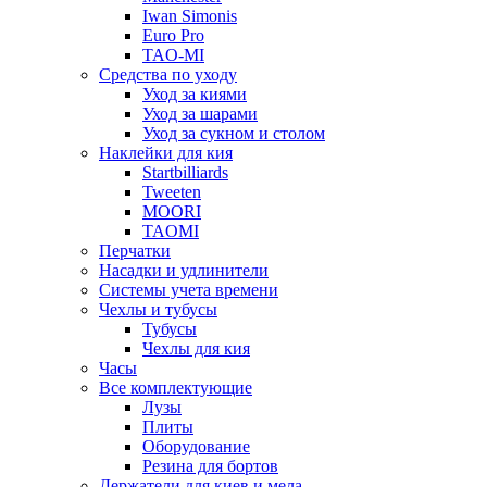
Iwan Simonis
Euro Pro
TAO-MI
Средства по уходу
Уход за киями
Уход за шарами
Уход за сукном и столом
Наклейки для кия
Startbilliards
Tweeten
MOORI
TAOMI
Перчатки
Насадки и удлинители
Системы учета времени
Чехлы и тубусы
Тубусы
Чехлы для кия
Часы
Все комплектующие
Лузы
Плиты
Оборудование
Резина для бортов
Держатели для киев и мела