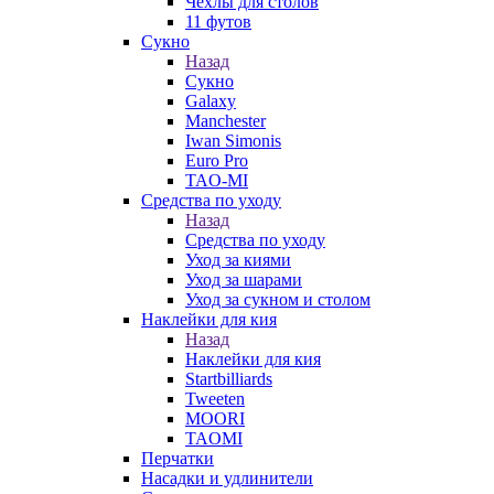
Чехлы для столов
11 футов
Сукно
Назад
Сукно
Galaxy
Manchester
Iwan Simonis
Euro Pro
TAO-MI
Средства по уходу
Назад
Средства по уходу
Уход за киями
Уход за шарами
Уход за сукном и столом
Наклейки для кия
Назад
Наклейки для кия
Startbilliards
Tweeten
MOORI
TAOMI
Перчатки
Насадки и удлинители