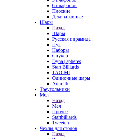
6 плафонов
Плоские
Декоративные
Шары
Назад
Шары
Русская пирамида
Пул
Наборы
Снукер
Dyna | spheres
Start Billiards
TAO-MI
Одиночные шары
Aramith
Треугольники
Мел
Назад
Мел
Прочее
Startbilliards
Tweeten
Чехлы для столов
Назад