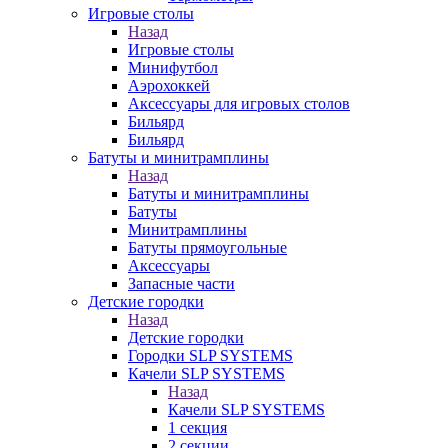
Игровые столы
Назад
Игровые столы
Минифутбол
Аэрохоккей
Аксессуары для игровых столов
Бильяpд
Бильяpд
Батуты и минитрамплины
Назад
Батуты и минитрамплины
Батуты
Минитрамплины
Батуты прямоугольные
Аксессуары
Запасные части
Детские городки
Назад
Детские городки
Городки SLP SYSTEMS
Качели SLP SYSTEMS
Назад
Качели SLP SYSTEMS
1 секция
2 секции