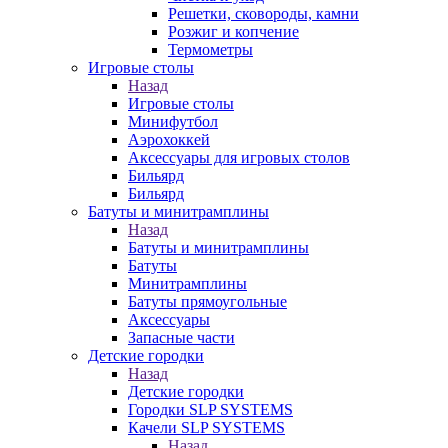
Решетки, сковороды, камни
Розжиг и копчение
Термометры
Игровые столы
Назад
Игровые столы
Минифутбол
Аэрохоккей
Аксессуары для игровых столов
Бильяpд
Бильяpд
Батуты и минитрамплины
Назад
Батуты и минитрамплины
Батуты
Минитрамплины
Батуты прямоугольные
Аксессуары
Запасные части
Детские городки
Назад
Детские городки
Городки SLP SYSTEMS
Качели SLP SYSTEMS
Назад