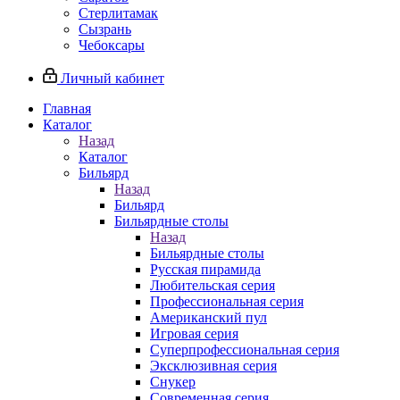
Стерлитамак
Сызрань
Чебоксары
Личный кабинет
Главная
Каталог
Назад
Каталог
Бильярд
Назад
Бильярд
Бильярдные столы
Назад
Бильярдные столы
Русская пирамида
Любительская серия
Профессиональная серия
Американский пул
Игровая серия
Суперпрофессиональная серия
Эксклюзивная серия
Снукер
Современная серия