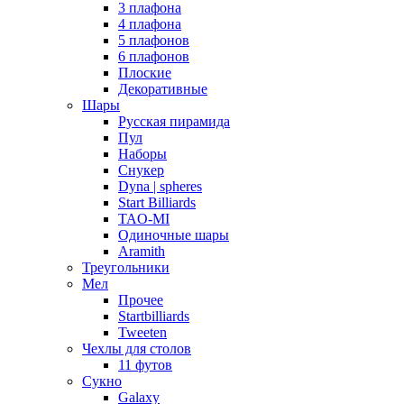
3 плафона
4 плафона
5 плафонов
6 плафонов
Плоские
Декоративные
Шары
Русская пирамида
Пул
Наборы
Снукер
Dyna | spheres
Start Billiards
TAO-MI
Одиночные шары
Aramith
Треугольники
Мел
Прочее
Startbilliards
Tweeten
Чехлы для столов
11 футов
Сукно
Galaxy