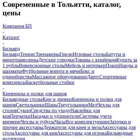
Современные в Тольятти, каталог,
цены
Компания БП
-
Каталог
-
Бильярд
Бильярд
Теннис
Тренажеры
Грили
Игровые столы
Батуты и
минитрамплины
Детские городки
Товары с кешбеком
Купить за
1 рубль
Инверсионные столы
Мебель и интерьер
Покер
Нарды и
шахматы
Футбольные ворота и мячи
Бокс и
единоборства
Массажное оборудование
Дартс
Спортивные
комплексы
Баскетбольные стойки
-
Киевницы и полки для шаров
Бильярдные столы
Кии и древки
Киевницы и полки для
шаров
Светильники
Шары
Треугольники
Мел
Чехлы для
столов
Сукно
Средства по уходу
Наклейки для
кия
Перчатки
Насадки и удлинители
Системы учета
времени
Чехлы и тубусы
Часы
Все комплектующие
Заточки и
прочие аксессуары
Держатели для киев и мела
Аксессуары для
стола
Аксессуары для кия
Аксессуары для игрока
Бильярдные
коллекции