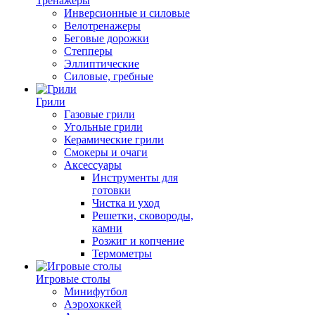
Тренажеры
Инверсионные и силовые
Велотренажеры
Беговые дорожки
Степперы
Эллиптические
Силовые, гребные
Грили
Газовые грили
Угольные грили
Керамические грили
Смокеры и очаги
Аксессуары
Инструменты для
готовки
Чистка и уход
Решетки, сковороды,
камни
Розжиг и копчение
Термометры
Игровые столы
Минифутбол
Аэрохоккей