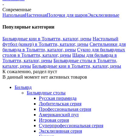
-
Современные
Напольная
Настенная
Полочки для шаров
Эксклюзивные
Популярные категории
Бильярдные кии в Тольятти, каталог, цены
Настольный
футбол (кикер) в Тольятти, каталог, цены
Светильники для
бильярда в Тольятти, каталог, цены
Сукно для бильярдных
столов в Тольятти, каталог, цены
Шары для бильярда в
Тольятти, каталог, цены
Бильярдные столы в Тольятти,
каталог, цены
Бильярдные кии в Тольятти, каталог, цены
К сожалению, раздел пуст
В данный момент нет активных товаров
Бильярд
Бильярдные столы
Русская пирамида
Любительская серия
Профессиональная серия
Американский пул
Игровая серия
Суперпрофессиональная серия
Эксклюзивная серия