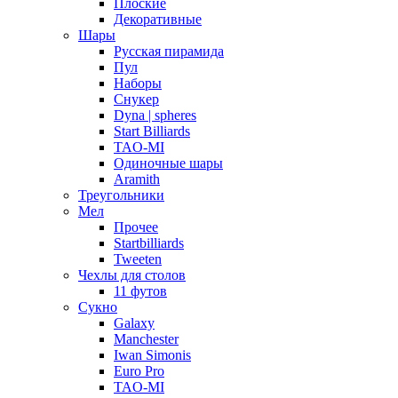
Плоские
Декоративные
Шары
Русская пирамида
Пул
Наборы
Снукер
Dyna | spheres
Start Billiards
TAO-MI
Одиночные шары
Aramith
Треугольники
Мел
Прочее
Startbilliards
Tweeten
Чехлы для столов
11 футов
Сукно
Galaxy
Manchester
Iwan Simonis
Euro Pro
TAO-MI