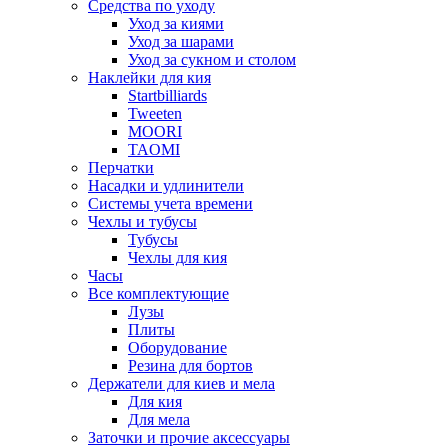
Средства по уходу
Уход за киями
Уход за шарами
Уход за сукном и столом
Наклейки для кия
Startbilliards
Tweeten
MOORI
TAOMI
Перчатки
Насадки и удлинители
Системы учета времени
Чехлы и тубусы
Тубусы
Чехлы для кия
Часы
Все комплектующие
Лузы
Плиты
Оборудование
Резина для бортов
Держатели для киев и мела
Для кия
Для мела
Заточки и прочие аксессуары