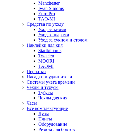
Manchester
Iwan Simonis
Euro Pro
TAO-MI
Средства по уходу
Уход за киями
Уход за шарами
Уход за сукном и столом
Наклейки для кия
Startbilliards
Tweeten
MOORI
TAOMI
Перчатки
Насадки и удлинители
Системы учета времени
Чехлы и тубусы
Тубусы
Чехлы для кия
Часы
Все комплектующие
Лузы
Плиты
Оборудование
Резина для бортов