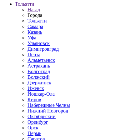
Тольятти
Назад
Города
Тольятти
Самара
Казань
Уфа
Ульяновск
Димитровград
Пенза
Альметьевск
Астрахань
Волгоград
Волжский
Дзержинск
Ижевск
Йошкар-Ола
Киров
Набережные Челны
Нижний Новгород
Октябрьский
Оренбург
Орск
Пермь
Саратов