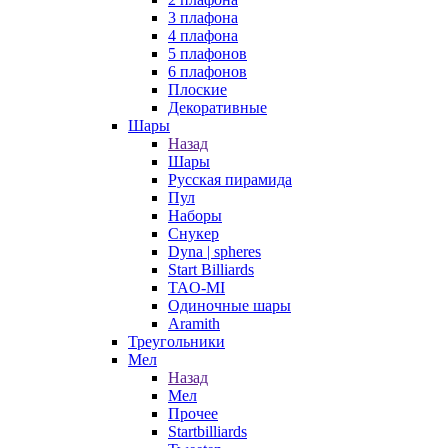
3 плафона
4 плафона
5 плафонов
6 плафонов
Плоские
Декоративные
Шары
Назад
Шары
Русская пирамида
Пул
Наборы
Снукер
Dyna | spheres
Start Billiards
TAO-MI
Одиночные шары
Aramith
Треугольники
Мел
Назад
Мел
Прочее
Startbilliards