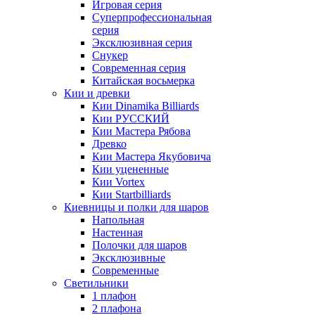
Игровая серия
Суперпрофессиональная
серия
Эксклюзивная серия
Снукер
Современная серия
Китайская восьмерка
Кии и древки
Кии Dinamika Billiards
Кии РУССКИЙ
Кии Мастера Рябова
Древко
Кии Мастера Якубовича
Кии уцененные
Кии Vortex
Кии Startbilliards
Киевницы и полки для шаров
Напольная
Настенная
Полочки для шаров
Эксклюзивные
Современные
Светильники
1 плафон
2 плафона