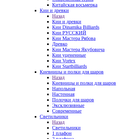
Китайская восьмерка
Кии и древки
Назад
Кии и древки
Кии Dinamika Billiards
Кии РУССКИЙ
Кии Мастера Рябова
Древко
Кии Мастера Якубовича
Кии уцененные
Кии Vortex
Кии Startbilliards
Киевницы и полки для шаров
Назад
Киевницы и полки для шаров
Напольная
Настенная
Полочки для шаров
Эксклюзивные
Современные
Светильники
Назад
Светильники
1 плафон
2 плафона