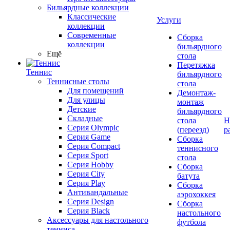
Бильярдные коллекции
Классические
Услуги
коллекции
Современные
Сборка
коллекции
бильярдного
Ещё
стола
Перетяжка
Теннис
бильярдного
Теннисные столы
стола
Для помещений
Демонтаж-
Для улицы
монтаж
Детские
бильярдного
Складные
стола
Н
Серия Olympic
(переезд)
р
Серия Game
Сборка
Серия Compact
теннисного
Серия Sport
стола
Серия Hobby
Сборка
Серия City
батута
Серия Play
Сборка
Антивандальные
аэрохоккея
Серия Design
Сборка
Серия Black
настольного
Аксессуары для настольного
футбола
тенниса