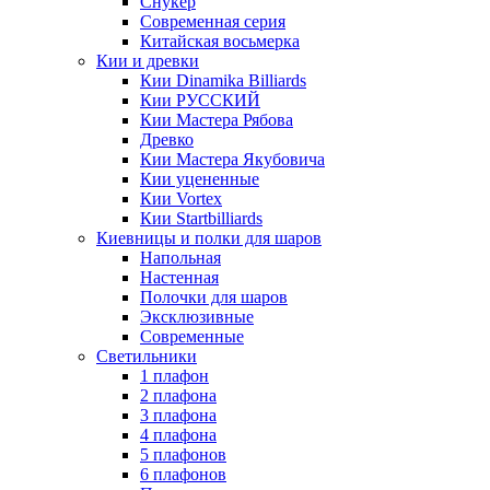
Снукер
Современная серия
Китайская восьмерка
Кии и древки
Кии Dinamika Billiards
Кии РУССКИЙ
Кии Мастера Рябова
Древко
Кии Мастера Якубовича
Кии уцененные
Кии Vortex
Кии Startbilliards
Киевницы и полки для шаров
Напольная
Настенная
Полочки для шаров
Эксклюзивные
Современные
Светильники
1 плафон
2 плафона
3 плафона
4 плафона
5 плафонов
6 плафонов