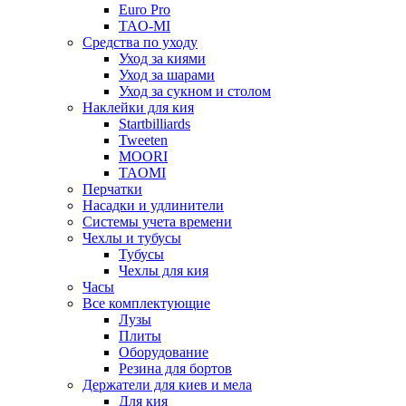
Euro Pro
TAO-MI
Средства по уходу
Уход за киями
Уход за шарами
Уход за сукном и столом
Наклейки для кия
Startbilliards
Tweeten
MOORI
TAOMI
Перчатки
Насадки и удлинители
Системы учета времени
Чехлы и тубусы
Тубусы
Чехлы для кия
Часы
Все комплектующие
Лузы
Плиты
Оборудование
Резина для бортов
Держатели для киев и мела
Для кия