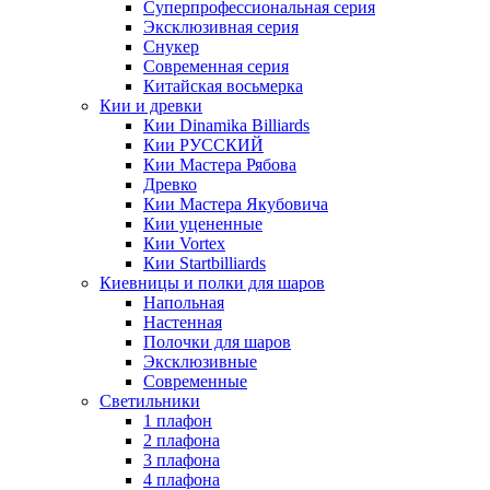
Суперпрофессиональная серия
Эксклюзивная серия
Снукер
Современная серия
Китайская восьмерка
Кии и древки
Кии Dinamika Billiards
Кии РУССКИЙ
Кии Мастера Рябова
Древко
Кии Мастера Якубовича
Кии уцененные
Кии Vortex
Кии Startbilliards
Киевницы и полки для шаров
Напольная
Настенная
Полочки для шаров
Эксклюзивные
Современные
Светильники
1 плафон
2 плафона
3 плафона
4 плафона