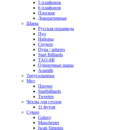
5 плафонов
6 плафонов
Плоские
Декоративные
Шары
Русская пирамида
Пул
Наборы
Снукер
Dyna | spheres
Start Billiards
TAO-MI
Одиночные шары
Aramith
Треугольники
Мел
Прочее
Startbilliards
Tweeten
Чехлы для столов
11 футов
Сукно
Galaxy
Manchester
Iwan Simonis