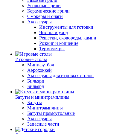
Газовые грили
Угольные грили
Керамические грили
Смокеры и очаги
Аксессуары
Инструменты для готовки
Чистка и уход
Решетки, сковороды, камни
Розжиг и копчение
Термометры
Игровые столы
Минифутбол
Аэрохоккей
Аксессуары для игровых столов
Бильяpд
Бильяpд
Батуты и минитрамплины
Батуты
Минитрамплины
Батуты прямоугольные
Аксессуары
Запасные части