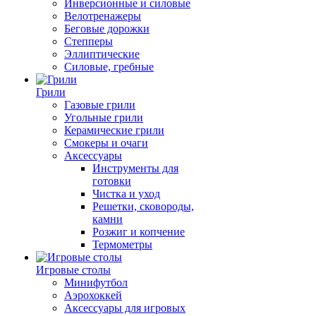
Инверсионные и силовые
Велотренажеры
Беговые дорожки
Степперы
Эллиптические
Силовые, гребные
Грили
Газовые грили
Угольные грили
Керамические грили
Смокеры и очаги
Аксессуары
Инструменты для
готовки
Чистка и уход
Решетки, сковороды,
камни
Розжиг и копчение
Термометры
Игровые столы
Минифутбол
Аэрохоккей
Аксессуары для игровых