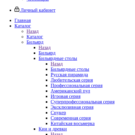
Личный кабинет
Главная
Каталог
Назад
Каталог
Бильярд
Назад
Бильярд
Бильярдные столы
Назад
Бильярдные столы
Русская пирамида
Любительская серия
Профессиональная серия
Американский пул
Игровая серия
Суперпрофессиональная серия
Эксклюзивная серия
Снукер
Современная серия
Китайская восьмерка
Кии и древки
Назад