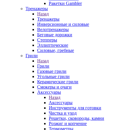
Ракетки Gambler
Тренажеры
Назад
Тренажеры
Инверсионные и силовые
Велотренажеры
Беговые дорожки
Степперы
Эллиптические
Силовые, гребные
Грили
Назад
Грили
Газовые грили
Угольные грили
Керамические грили
Смокеры и очаги
Аксессуары
Назад
Аксессуары
Инструменты для готовки
Чистка и уход
Решетки, сковороды, камни
Розжиг и копчение
Термометры