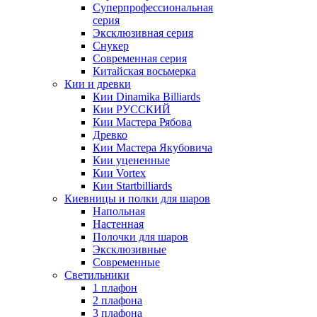
Суперпрофессиональная
серия
Эксклюзивная серия
Снукер
Современная серия
Китайская восьмерка
Кии и древки
Кии Dinamika Billiards
Кии РУССКИЙ
Кии Мастера Рябова
Древко
Кии Мастера Якубовича
Кии уцененные
Кии Vortex
Кии Startbilliards
Киевницы и полки для шаров
Напольная
Настенная
Полочки для шаров
Эксклюзивные
Современные
Светильники
1 плафон
2 плафона
3 плафона