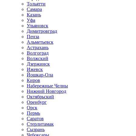
Тольятти
Самара
Казань
Уфа
Ульяновск
Димитровград
Пенза
Альметьевск
Астрахань
Волгоград
Волжский
Дзержинск
Ижевск
Йошкар-Ола
Киров
Набережные Челны
Нижний Новгород
Октябрьский
Оренбург
Орск
Пермь
Саратов
Стерлитамак
Сызрань
Чебоксары