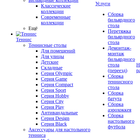
Бильярдные коллекции
Услуги
Классические
коллекции
Сборка
Современные
бильярдного
коллекции
стола
Ещё
Перетяжка
бильярдного
Теннис
стола
Теннисные столы
Демонтаж-
Для помещений
монтаж
Для улицы
бильярдного
Детские
стола
Н
Складные
(переезд)
р
Серия Olympic
Сборка
Серия Game
теннисного
Серия Compact
стола
Серия Sport
Сборка
Серия Hobby
батута
Серия City
Сборка
Серия Play
аэрохоккея
Антивандальные
Сборка
Серия Design
настольного
Серия Black
футбола
Аксессуары для настольного
тенниса