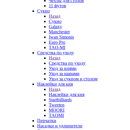
Чехлы для столов
11 футов
Сукно
Назад
Сукно
Galaxy
Manchester
Iwan Simonis
Euro Pro
TAO-MI
Средства по уходу
Назад
Средства по уходу
Уход за киями
Уход за шарами
Уход за сукном и столом
Наклейки для кия
Назад
Наклейки для кия
Startbilliards
Tweeten
MOORI
TAOMI
Перчатки
Насадки и удлинители