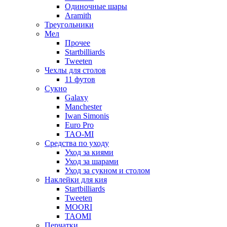
Одиночные шары
Aramith
Треугольники
Мел
Прочее
Startbilliards
Tweeten
Чехлы для столов
11 футов
Сукно
Galaxy
Manchester
Iwan Simonis
Euro Pro
TAO-MI
Средства по уходу
Уход за киями
Уход за шарами
Уход за сукном и столом
Наклейки для кия
Startbilliards
Tweeten
MOORI
TAOMI
Перчатки