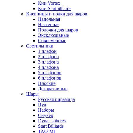
Кии Vortex
Кии Startbilliards
Киевницы и полки для шаров
Напольная
Настенная
Полочки для шаров
Эксклюзивные
Современные
Светильники
1 плафон
2 плафона
3 плафона
4 плафона
5 плафонов
6 плафонов
Плоские
Декоративные
Шары
Русская пирамида
Пул
Наборы
Снукер
Dyna | spheres
Start Billiards
TAO-MI