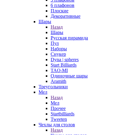
6 плафонов
Плоские
Декоративные
Шары
Назад
Шары
Русская пирамида
Пул
Наборы
Снукер
Dyna | spheres
Start Billiards
TAO-MI
Одиночные шары
Aramith
Треугольники
Мел
Назад
Мел
Прочее
Startbilliards
Tweeten
Чехлы для столов
Назад