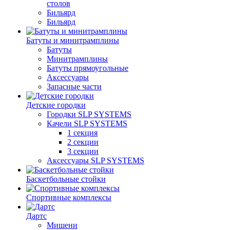
столов
Бильяpд
Бильяpд
Батуты и минитрамплины
Батуты
Минитрамплины
Батуты прямоугольные
Аксессуары
Запасные части
Детские городки
Городки SLP SYSTEMS
Качели SLP SYSTEMS
1 секция
2 секции
3 секции
Аксессуары SLP SYSTEMS
Баскетбольные стойки
Спортивные комплексы
Дартс
Мишени