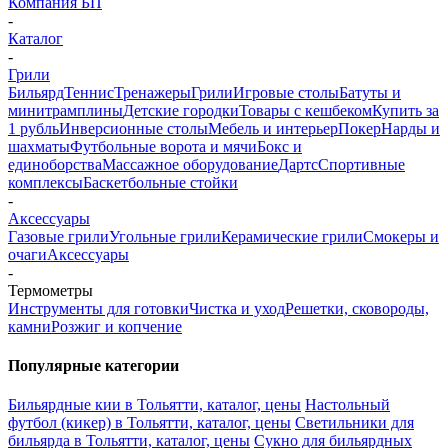
Компания БП
-
Каталог
-
Грили
Бильярд
Теннис
Тренажеры
Грили
Игровые столы
Батуты и
минитрамплины
Детские городки
Товары с кешбеком
Купить за
1 рубль
Инверсионные столы
Мебель и интерьер
Покер
Нарды и
шахматы
Футбольные ворота и мячи
Бокс и
единоборства
Массажное оборудование
Дартс
Спортивные
комплексы
Баскетбольные стойки
-
Аксессуары
Газовые грили
Угольные грили
Керамические грили
Смокеры и
очаги
Аксессуары
-
Термометры
Инструменты для готовки
Чистка и уход
Решетки, сковороды,
камни
Розжиг и копчение
Популярные категории
Бильярдные кии в Тольятти, каталог, цены
Настольный
футбол (кикер) в Тольятти, каталог, цены
Светильники для
бильярда в Тольятти, каталог, цены
Сукно для бильярдных