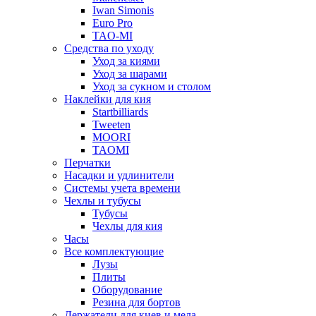
Iwan Simonis
Euro Pro
TAO-MI
Средства по уходу
Уход за киями
Уход за шарами
Уход за сукном и столом
Наклейки для кия
Startbilliards
Tweeten
MOORI
TAOMI
Перчатки
Насадки и удлинители
Системы учета времени
Чехлы и тубусы
Тубусы
Чехлы для кия
Часы
Все комплектующие
Лузы
Плиты
Оборудование
Резина для бортов
Держатели для киев и мела