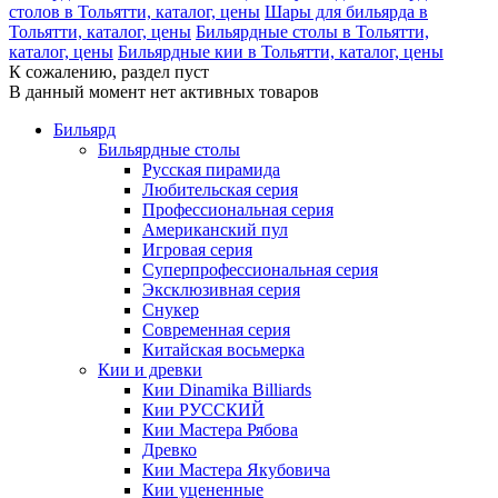
столов в Тольятти, каталог, цены
Шары для бильярда в
Тольятти, каталог, цены
Бильярдные столы в Тольятти,
каталог, цены
Бильярдные кии в Тольятти, каталог, цены
К сожалению, раздел пуст
В данный момент нет активных товаров
Бильярд
Бильярдные столы
Русская пирамида
Любительская серия
Профессиональная серия
Американский пул
Игровая серия
Суперпрофессиональная серия
Эксклюзивная серия
Снукер
Современная серия
Китайская восьмерка
Кии и древки
Кии Dinamika Billiards
Кии РУССКИЙ
Кии Мастера Рябова
Древко
Кии Мастера Якубовича
Кии уцененные