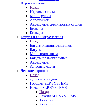
Игровые столы
Назад
Игровые столы
Минифутбол
Аэрохоккей
Аксессуары для игровых столов
Бильяpд
Бильяpд
Батуты и минитрамплины
Назад
Батуты и минитрамплины
Батуты
Минитрамплины
Батуты прямоугольные
Аксессуары
Запасные части
Детские городки
Назад
Детские городки
Городки SLP SYSTEMS
Качели SLP SYSTEMS
Назад
Качели SLP SYSTEMS
1 секция
2 секции