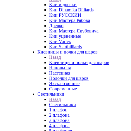
Кии и древки
Кии Dinamika Billiards
Кии РУССКИЙ
Кии Мастера Рябова
Древко
Кии Мастера Якубовича
Кии уцененные
Кии Vortex
Кии Startbilliards
Киевницы и полки для шаров
Назад
Киевницы и полки для шаров
Напольная
Настенная
Полочки для шаров
Эксклюзивные
Современные
Светильники
Назад
Светильники
1 плафон
2 плафона
3 плафона
4 плафона
5 плафонов