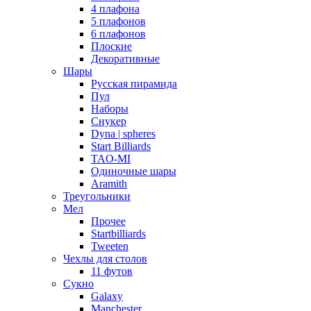
4 плафона
5 плафонов
6 плафонов
Плоские
Декоративные
Шары
Русская пирамида
Пул
Наборы
Снукер
Dyna | spheres
Start Billiards
TAO-MI
Одиночные шары
Aramith
Треугольники
Мел
Прочее
Startbilliards
Tweeten
Чехлы для столов
11 футов
Сукно
Galaxy
Manchester