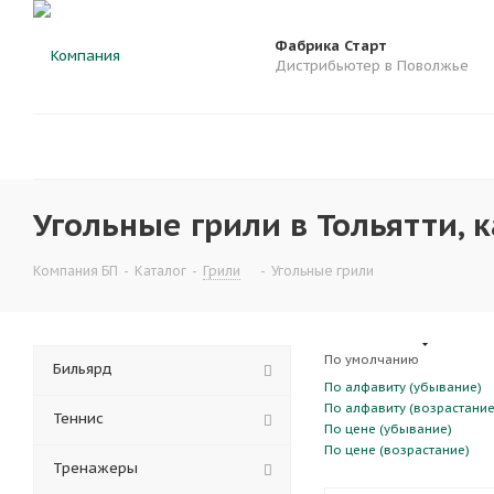
Фабрика Старт
Дистрибьютер в Поволжье
Угольные грили в Тольятти, к
Компания БП
-
Каталог
-
Грили
-
Угольные грили
По умолчанию
Бильярд
По алфавиту (убывание)
По алфавиту (возрастание
Теннис
По цене (убывание)
По цене (возрастание)
Тренажеры