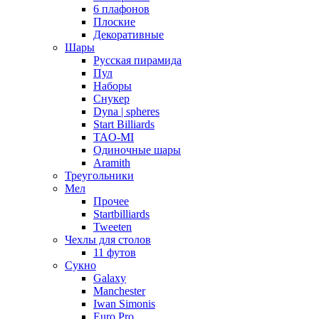
6 плафонов
Плоские
Декоративные
Шары
Русская пирамида
Пул
Наборы
Снукер
Dyna | spheres
Start Billiards
TAO-MI
Одиночные шары
Aramith
Треугольники
Мел
Прочее
Startbilliards
Tweeten
Чехлы для столов
11 футов
Сукно
Galaxy
Manchester
Iwan Simonis
Euro Pro