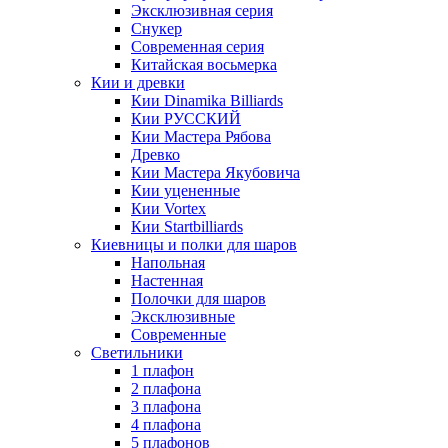
Эксклюзивная серия
Снукер
Современная серия
Китайская восьмерка
Кии и древки
Кии Dinamika Billiards
Кии РУССКИЙ
Кии Мастера Рябова
Древко
Кии Мастера Якубовича
Кии уцененные
Кии Vortex
Кии Startbilliards
Киевницы и полки для шаров
Напольная
Настенная
Полочки для шаров
Эксклюзивные
Современные
Светильники
1 плафон
2 плафона
3 плафона
4 плафона
5 плафонов