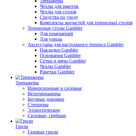
Тренажеры
Чехлы для ракеток
Чехлы для столов
Средства по уходу
Комплекты запчастей для теннисных столов
Теннисные столы Gambler
Для помещений
Для улицы
Аксессуары для настольного тенниса Gambler
Накладки Gambler
Основания Gambler
Сетки и мячи Gambler
Чехлы Gambler
Ракетки Gambler
Тренажеры
Инверсионные и силовые
Велотренажеры
Беговые дорожки
Степперы
Эллиптические
Силовые, гребные
Грили
Газовые грили