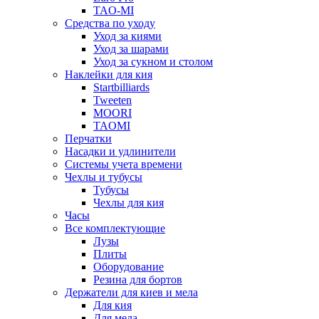
TAO-MI
Средства по уходу
Уход за киями
Уход за шарами
Уход за сукном и столом
Наклейки для кия
Startbilliards
Tweeten
MOORI
TAOMI
Перчатки
Насадки и удлинители
Системы учета времени
Чехлы и тубусы
Тубусы
Чехлы для кия
Часы
Все комплектующие
Лузы
Плиты
Оборудование
Резина для бортов
Держатели для киев и мела
Для кия
Для мела