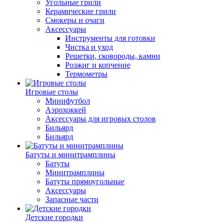
Угольные грили
Керамические грили
Смокеры и очаги
Аксессуары
Инструменты для готовки
Чистка и уход
Решетки, сковороды, камни
Розжиг и копчение
Термометры
Игровые столы
Минифутбол
Аэрохоккей
Аксессуары для игровых столов
Бильяpд
Бильяpд
Батуты и минитрамплины
Батуты
Минитрамплины
Батуты прямоугольные
Аксессуары
Запасные части
Детские городки