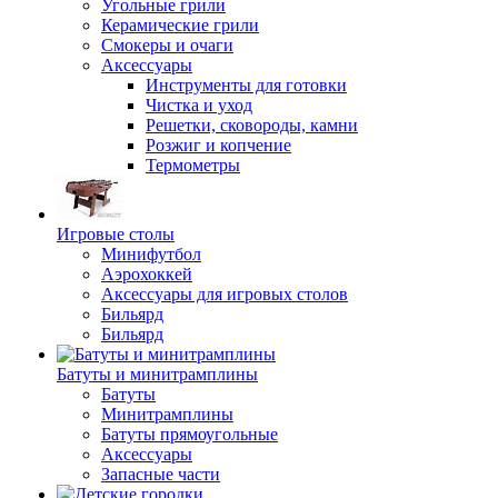
Угольные грили
Керамические грили
Смокеры и очаги
Аксессуары
Инструменты для готовки
Чистка и уход
Решетки, сковороды, камни
Розжиг и копчение
Термометры
Игровые столы
Минифутбол
Аэрохоккей
Аксессуары для игровых столов
Бильяpд
Бильяpд
Батуты и минитрамплины
Батуты
Минитрамплины
Батуты прямоугольные
Аксессуары
Запасные части