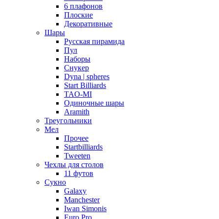
6 плафонов
Плоские
Декоративные
Шары
Русская пирамида
Пул
Наборы
Снукер
Dyna | spheres
Start Billiards
TAO-MI
Одиночные шары
Aramith
Треугольники
Мел
Прочее
Startbilliards
Tweeten
Чехлы для столов
11 футов
Сукно
Galaxy
Manchester
Iwan Simonis
Euro Pro