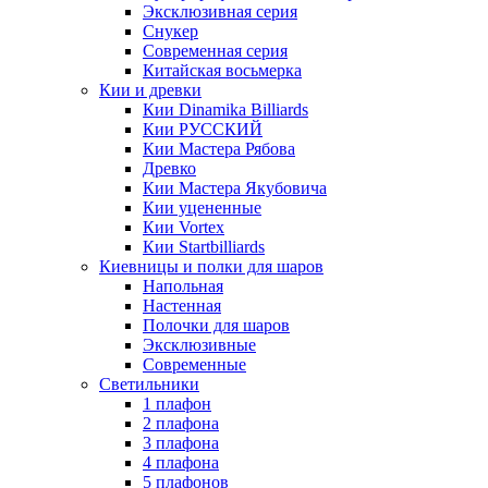
Эксклюзивная серия
Снукер
Современная серия
Китайская восьмерка
Кии и древки
Кии Dinamika Billiards
Кии РУССКИЙ
Кии Мастера Рябова
Древко
Кии Мастера Якубовича
Кии уцененные
Кии Vortex
Кии Startbilliards
Киевницы и полки для шаров
Напольная
Настенная
Полочки для шаров
Эксклюзивные
Современные
Светильники
1 плафон
2 плафона
3 плафона
4 плафона
5 плафонов