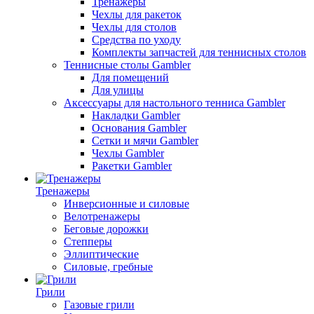
Тренажеры
Чехлы для ракеток
Чехлы для столов
Средства по уходу
Комплекты запчастей для теннисных столов
Теннисные столы Gambler
Для помещений
Для улицы
Аксессуары для настольного тенниса Gambler
Накладки Gambler
Основания Gambler
Сетки и мячи Gambler
Чехлы Gambler
Ракетки Gambler
Тренажеры
Инверсионные и силовые
Велотренажеры
Беговые дорожки
Степперы
Эллиптические
Силовые, гребные
Грили
Газовые грили