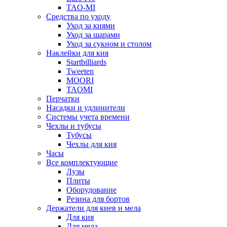
TAO-MI
Средства по уходу
Уход за киями
Уход за шарами
Уход за сукном и столом
Наклейки для кия
Startbilliards
Tweeten
MOORI
TAOMI
Перчатки
Насадки и удлинители
Системы учета времени
Чехлы и тубусы
Тубусы
Чехлы для кия
Часы
Все комплектующие
Лузы
Плиты
Оборудование
Резина для бортов
Держатели для киев и мела
Для кия
Для мела