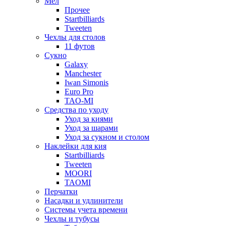
Мел
Прочее
Startbilliards
Tweeten
Чехлы для столов
11 футов
Сукно
Galaxy
Manchester
Iwan Simonis
Euro Pro
TAO-MI
Средства по уходу
Уход за киями
Уход за шарами
Уход за сукном и столом
Наклейки для кия
Startbilliards
Tweeten
MOORI
TAOMI
Перчатки
Насадки и удлинители
Системы учета времени
Чехлы и тубусы