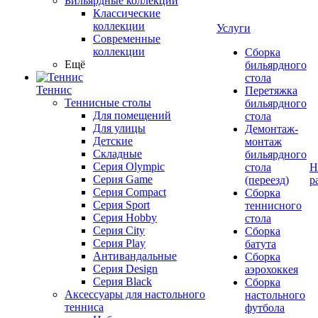
Бильярдные коллекции
Классические
коллекции
Услуги
Современные
коллекции
Сборка
Ещё
бильярдного
стола
Теннис
Перетяжка
Теннисные столы
бильярдного
Для помещений
стола
Для улицы
Демонтаж-
Детские
монтаж
Складные
бильярдного
Серия Olympic
стола
Н
Серия Game
(переезд)
р
Серия Compact
Сборка
Серия Sport
теннисного
Серия Hobby
стола
Серия City
Сборка
Серия Play
батута
Антивандальные
Сборка
Серия Design
аэрохоккея
Серия Black
Сборка
Аксессуары для настольного
настольного
тенниса
футбола