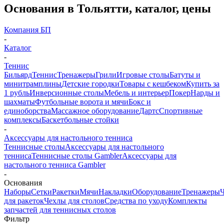
Основания в Тольятти, каталог, цены
Компания БП
-
Каталог
-
Теннис
Бильярд
Теннис
Тренажеры
Грили
Игровые столы
Батуты и
минитрамплины
Детские городки
Товары с кешбеком
Купить за
1 рубль
Инверсионные столы
Мебель и интерьер
Покер
Нарды и
шахматы
Футбольные ворота и мячи
Бокс и
единоборства
Массажное оборудование
Дартс
Спортивные
комплексы
Баскетбольные стойки
-
Аксессуары для настольного тенниса
Теннисные столы
Аксессуары для настольного
тенниса
Теннисные столы Gambler
Аксессуары для
настольного тенниса Gambler
-
Основания
Наборы
Сетки
Ракетки
Мячи
Накладки
Оборудование
Тренажеры
для ракеток
Чехлы для столов
Средства по уходу
Комплекты
запчастей для теннисных столов
Фильтр