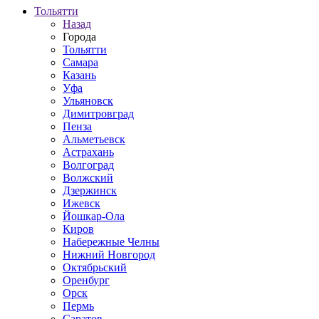
Тольятти
Назад
Города
Тольятти
Самара
Казань
Уфа
Ульяновск
Димитровград
Пенза
Альметьевск
Астрахань
Волгоград
Волжский
Дзержинск
Ижевск
Йошкар-Ола
Киров
Набережные Челны
Нижний Новгород
Октябрьский
Оренбург
Орск
Пермь
Саратов