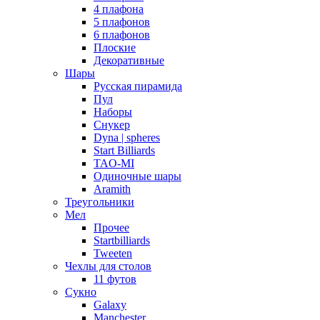
4 плафона
5 плафонов
6 плафонов
Плоские
Декоративные
Шары
Русская пирамида
Пул
Наборы
Снукер
Dyna | spheres
Start Billiards
TAO-MI
Одиночные шары
Aramith
Треугольники
Мел
Прочее
Startbilliards
Tweeten
Чехлы для столов
11 футов
Сукно
Galaxy
Manchester