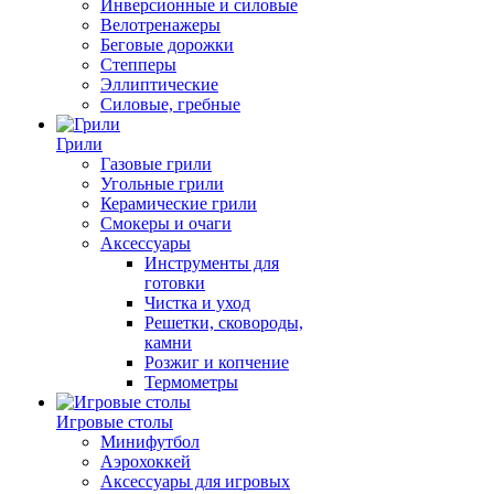
Инверсионные и силовые
Велотренажеры
Беговые дорожки
Степперы
Эллиптические
Силовые, гребные
Грили
Газовые грили
Угольные грили
Керамические грили
Смокеры и очаги
Аксессуары
Инструменты для
готовки
Чистка и уход
Решетки, сковороды,
камни
Розжиг и копчение
Термометры
Игровые столы
Минифутбол
Аэрохоккей
Аксессуары для игровых