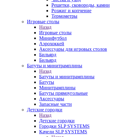
Решетки, сковороды, камни
Розжиг и копчение
Термометры
Игровые столы
Назад
Игровые столы
Минифутбол
Аэрохоккей
Аксессуары для игровых столов
Бильяpд
Бильяpд
Батуты и минитрамплины
Назад
Батуты и минитрамплины
Батуты
Минитрамплины
Батуты прямоугольные
Аксессуары
Запасные части
Детские городки
Назад
Детские городки
Городки SLP SYSTEMS
Качели SLP SYSTEMS