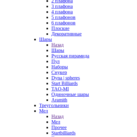
2 плафона
3 плафона
4 плафона
5 плафонов
6 плафонов
Плоские
Декоративные
Шары
Назад
Шары
Русская пирамида
Пул
Наборы
Снукер
Dyna | spheres
Start Billiards
TAO-MI
Одиночные шары
Aramith
Треугольники
Мел
Назад
Мел
Прочее
Startbilliards