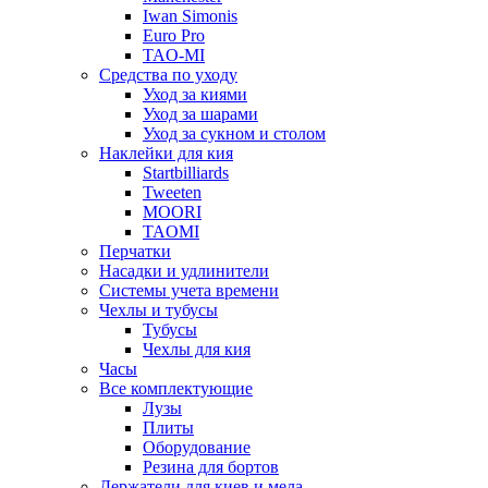
Iwan Simonis
Euro Pro
TAO-MI
Средства по уходу
Уход за киями
Уход за шарами
Уход за сукном и столом
Наклейки для кия
Startbilliards
Tweeten
MOORI
TAOMI
Перчатки
Насадки и удлинители
Системы учета времени
Чехлы и тубусы
Тубусы
Чехлы для кия
Часы
Все комплектующие
Лузы
Плиты
Оборудование
Резина для бортов
Держатели для киев и мела