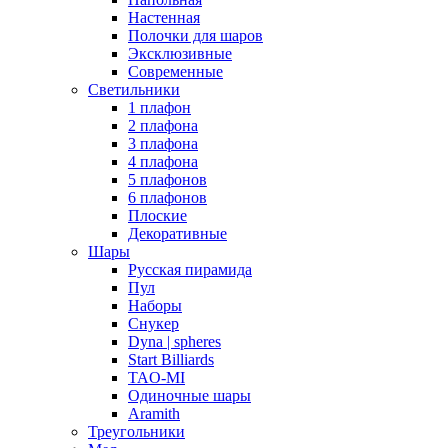
Настенная
Полочки для шаров
Эксклюзивные
Современные
Светильники
1 плафон
2 плафона
3 плафона
4 плафона
5 плафонов
6 плафонов
Плоские
Декоративные
Шары
Русская пирамида
Пул
Наборы
Снукер
Dyna | spheres
Start Billiards
TAO-MI
Одиночные шары
Aramith
Треугольники