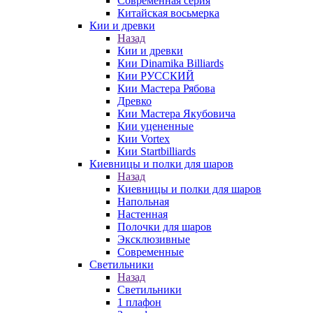
Современная серия
Китайская восьмерка
Кии и древки
Назад
Кии и древки
Кии Dinamika Billiards
Кии РУССКИЙ
Кии Мастера Рябова
Древко
Кии Мастера Якубовича
Кии уцененные
Кии Vortex
Кии Startbilliards
Киевницы и полки для шаров
Назад
Киевницы и полки для шаров
Напольная
Настенная
Полочки для шаров
Эксклюзивные
Современные
Светильники
Назад
Светильники
1 плафон