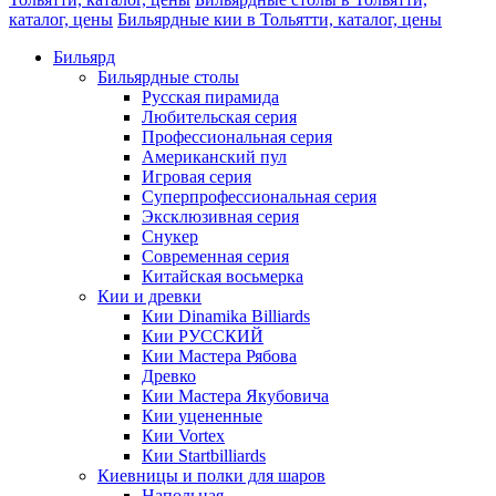
каталог, цены
Бильярдные кии в Тольятти, каталог, цены
Бильярд
Бильярдные столы
Русская пирамида
Любительская серия
Профессиональная серия
Американский пул
Игровая серия
Суперпрофессиональная серия
Эксклюзивная серия
Снукер
Современная серия
Китайская восьмерка
Кии и древки
Кии Dinamika Billiards
Кии РУССКИЙ
Кии Мастера Рябова
Древко
Кии Мастера Якубовича
Кии уцененные
Кии Vortex
Кии Startbilliards
Киевницы и полки для шаров
Напольная