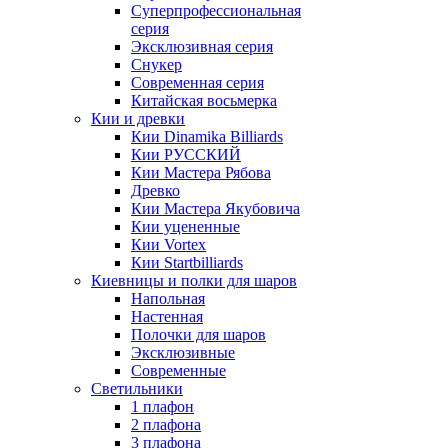
Суперпрофессиональная
серия
Эксклюзивная серия
Снукер
Современная серия
Китайская восьмерка
Кии и древки
Кии Dinamika Billiards
Кии РУССКИЙ
Кии Мастера Рябова
Древко
Кии Мастера Якубовича
Кии уцененные
Кии Vortex
Кии Startbilliards
Киевницы и полки для шаров
Напольная
Настенная
Полочки для шаров
Эксклюзивные
Современные
Светильники
1 плафон
2 плафона
3 плафона