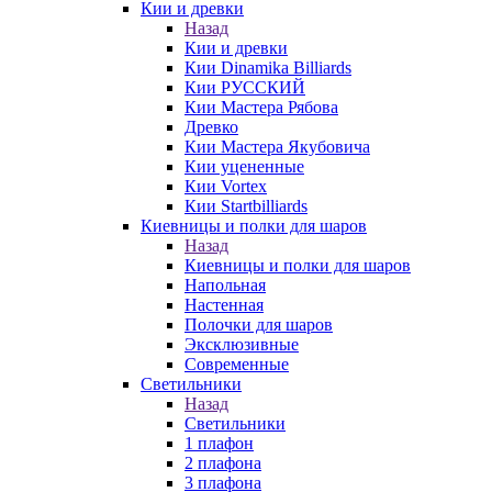
Кии и древки
Назад
Кии и древки
Кии Dinamika Billiards
Кии РУССКИЙ
Кии Мастера Рябова
Древко
Кии Мастера Якубовича
Кии уцененные
Кии Vortex
Кии Startbilliards
Киевницы и полки для шаров
Назад
Киевницы и полки для шаров
Напольная
Настенная
Полочки для шаров
Эксклюзивные
Современные
Светильники
Назад
Светильники
1 плафон
2 плафона
3 плафона