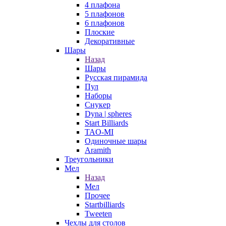
4 плафона
5 плафонов
6 плафонов
Плоские
Декоративные
Шары
Назад
Шары
Русская пирамида
Пул
Наборы
Снукер
Dyna | spheres
Start Billiards
TAO-MI
Одиночные шары
Aramith
Треугольники
Мел
Назад
Мел
Прочее
Startbilliards
Tweeten
Чехлы для столов