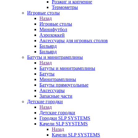
Розжиг и копчение
Термометры
Игровые столы
Назад
Игровые столы
Минифутбол
Аэрохоккей
Аксессуары для игровых столов
Бильяpд
Бильяpд
Батуты и минитрамплины
Назад
Батуты и минитрамплины
Батуты
Минитрамплины
Батуты прямоугольные
Аксессуары
Запасные части
Детские городки
Назад
Детские городки
Городки SLP SYSTEMS
Качели SLP SYSTEMS
Назад
Качели SLP SYSTEMS