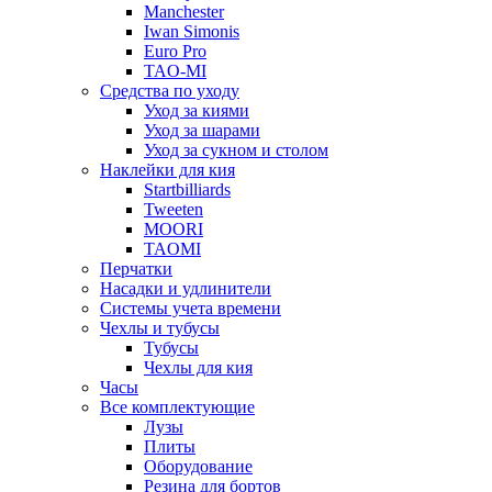
Manchester
Iwan Simonis
Euro Pro
TAO-MI
Средства по уходу
Уход за киями
Уход за шарами
Уход за сукном и столом
Наклейки для кия
Startbilliards
Tweeten
MOORI
TAOMI
Перчатки
Насадки и удлинители
Системы учета времени
Чехлы и тубусы
Тубусы
Чехлы для кия
Часы
Все комплектующие
Лузы
Плиты
Оборудование
Резина для бортов