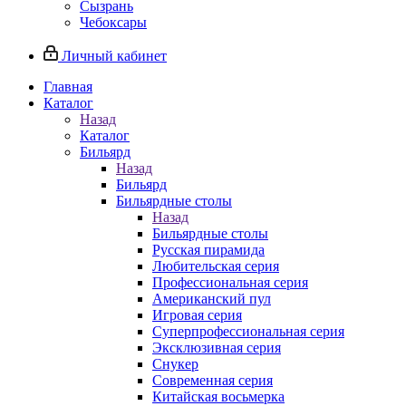
Сызрань
Чебоксары
Личный кабинет
Главная
Каталог
Назад
Каталог
Бильярд
Назад
Бильярд
Бильярдные столы
Назад
Бильярдные столы
Русская пирамида
Любительская серия
Профессиональная серия
Американский пул
Игровая серия
Суперпрофессиональная серия
Эксклюзивная серия
Снукер
Современная серия
Китайская восьмерка