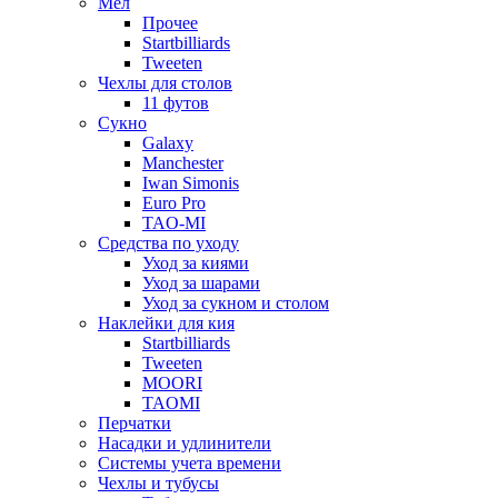
Мел
Прочее
Startbilliards
Tweeten
Чехлы для столов
11 футов
Сукно
Galaxy
Manchester
Iwan Simonis
Euro Pro
TAO-MI
Средства по уходу
Уход за киями
Уход за шарами
Уход за сукном и столом
Наклейки для кия
Startbilliards
Tweeten
MOORI
TAOMI
Перчатки
Насадки и удлинители
Системы учета времени
Чехлы и тубусы