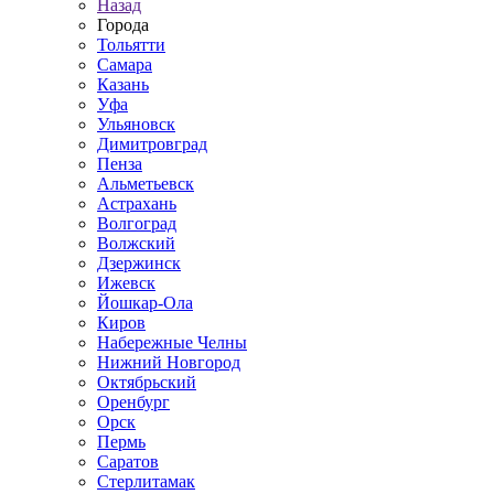
Назад
Города
Тольятти
Самара
Казань
Уфа
Ульяновск
Димитровград
Пенза
Альметьевск
Астрахань
Волгоград
Волжский
Дзержинск
Ижевск
Йошкар-Ола
Киров
Набережные Челны
Нижний Новгород
Октябрьский
Оренбург
Орск
Пермь
Саратов
Стерлитамак