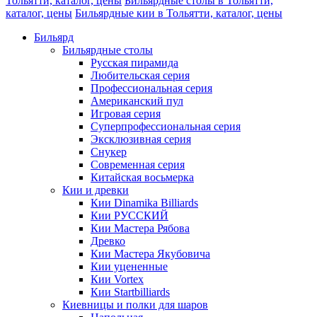
Тольятти, каталог, цены
Бильярдные столы в Тольятти,
каталог, цены
Бильярдные кии в Тольятти, каталог, цены
Бильярд
Бильярдные столы
Русская пирамида
Любительская серия
Профессиональная серия
Американский пул
Игровая серия
Суперпрофессиональная серия
Эксклюзивная серия
Снукер
Современная серия
Китайская восьмерка
Кии и древки
Кии Dinamika Billiards
Кии РУССКИЙ
Кии Мастера Рябова
Древко
Кии Мастера Якубовича
Кии уцененные
Кии Vortex
Кии Startbilliards
Киевницы и полки для шаров