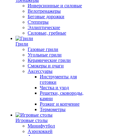
Тренажеры
Инверсионные и силовые
Велотренажеры
Беговые дорожки
Степперы
Эллиптические
Силовые, гребные
Грили
Газовые грили
Угольные грили
Керамические грили
Смокеры и очаги
Аксессуары
Инструменты для
готовки
Чистка и уход
Решетки, сковороды,
камни
Розжиг и копчение
Термометры
Игровые столы
Минифутбол
Аэрохоккей