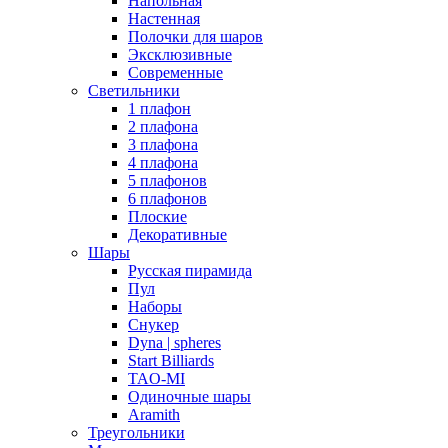
Напольная
Настенная
Полочки для шаров
Эксклюзивные
Современные
Светильники
1 плафон
2 плафона
3 плафона
4 плафона
5 плафонов
6 плафонов
Плоские
Декоративные
Шары
Русская пирамида
Пул
Наборы
Снукер
Dyna | spheres
Start Billiards
TAO-MI
Одиночные шары
Aramith
Треугольники