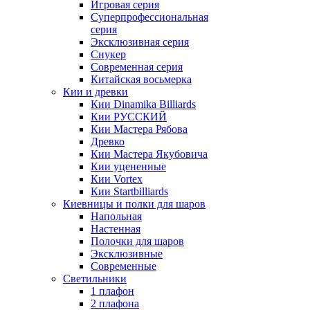
Игровая серия
Суперпрофессиональная
серия
Эксклюзивная серия
Снукер
Современная серия
Китайская восьмерка
Кии и древки
Кии Dinamika Billiards
Кии РУССКИЙ
Кии Мастера Рябова
Древко
Кии Мастера Якубовича
Кии уцененные
Кии Vortex
Кии Startbilliards
Киевницы и полки для шаров
Напольная
Настенная
Полочки для шаров
Эксклюзивные
Современные
Светильники
1 плафон
2 плафона