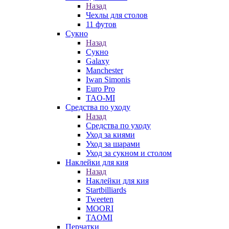
Назад
Чехлы для столов
11 футов
Сукно
Назад
Сукно
Galaxy
Manchester
Iwan Simonis
Euro Pro
TAO-MI
Средства по уходу
Назад
Средства по уходу
Уход за киями
Уход за шарами
Уход за сукном и столом
Наклейки для кия
Назад
Наклейки для кия
Startbilliards
Tweeten
MOORI
TAOMI
Перчатки