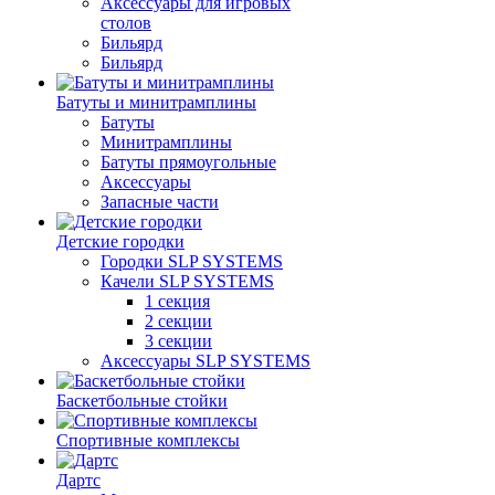
Аксессуары для игровых
столов
Бильяpд
Бильяpд
Батуты и минитрамплины
Батуты
Минитрамплины
Батуты прямоугольные
Аксессуары
Запасные части
Детские городки
Городки SLP SYSTEMS
Качели SLP SYSTEMS
1 секция
2 секции
3 секции
Аксессуары SLP SYSTEMS
Баскетбольные стойки
Спортивные комплексы
Дартс