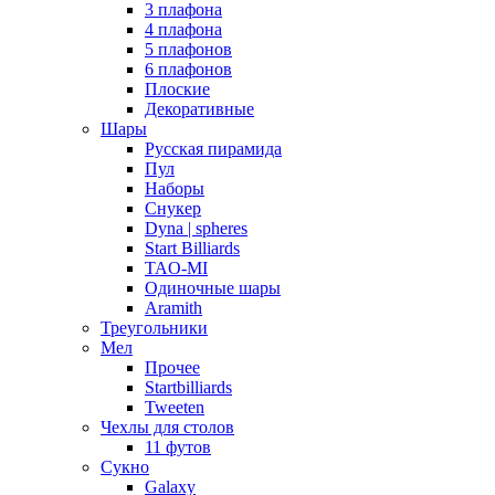
3 плафона
4 плафона
5 плафонов
6 плафонов
Плоские
Декоративные
Шары
Русская пирамида
Пул
Наборы
Снукер
Dyna | spheres
Start Billiards
TAO-MI
Одиночные шары
Aramith
Треугольники
Мел
Прочее
Startbilliards
Tweeten
Чехлы для столов
11 футов
Сукно
Galaxy