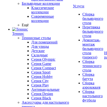
Бильярдные коллекции
Услуги
Классические
коллекции
Сборка
Современные
бильярдного
коллекции
стола
Ещё
Перетяжка
бильярдного
Теннис
стола
Теннисные столы
Демонтаж-
Для помещений
монтаж
Для улицы
бильярдного
Детские
стола
Н
Складные
(переезд)
р
Серия Olympic
Сборка
Серия Game
теннисного
Серия Compact
стола
Серия Sport
Сборка
Серия Hobby
батута
Серия City
Сборка
Серия Play
аэрохоккея
Антивандальные
Сборка
Серия Design
настольного
Серия Black
футбола
Аксессуары для настольного
тенниса