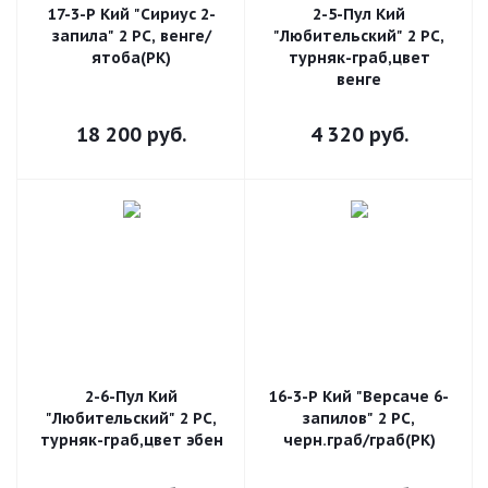
17-3-Р Кий "Сириус 2-
2-5-Пул Кий
запила" 2 РС, венге/
"Любительский" 2 РС,
ятоба(РК)
турняк-граб,цвет
венге
18 200
руб.
4 320
руб.
2-6-Пул Кий
16-3-Р Кий "Версаче 6-
"Любительский" 2 РС,
запилов" 2 РС,
турняк-граб,цвет эбен
черн.граб/граб(РК)