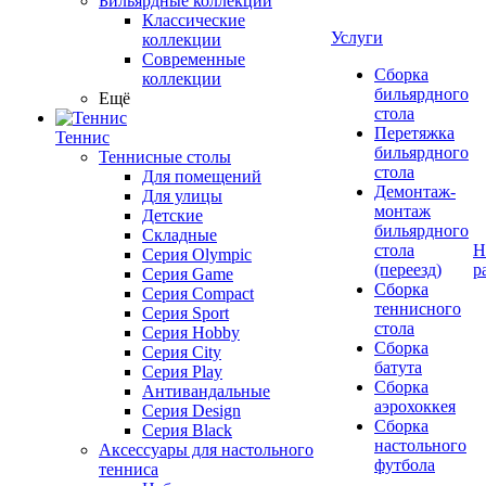
Бильярдные коллекции
Классические
Услуги
коллекции
Современные
Сборка
коллекции
бильярдного
Ещё
стола
Перетяжка
Теннис
бильярдного
Теннисные столы
стола
Для помещений
Демонтаж-
Для улицы
монтаж
Детские
бильярдного
Складные
стола
Н
Серия Olympic
(переезд)
р
Серия Game
Сборка
Серия Compact
теннисного
Серия Sport
стола
Серия Hobby
Сборка
Серия City
батута
Серия Play
Сборка
Антивандальные
аэрохоккея
Серия Design
Сборка
Серия Black
настольного
Аксессуары для настольного
футбола
тенниса