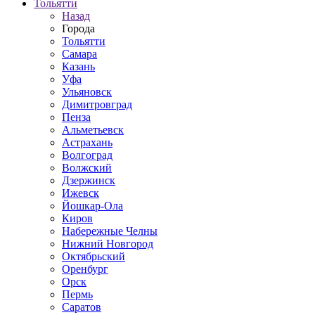
Тольятти
Назад
Города
Тольятти
Самара
Казань
Уфа
Ульяновск
Димитровград
Пенза
Альметьевск
Астрахань
Волгоград
Волжский
Дзержинск
Ижевск
Йошкар-Ола
Киров
Набережные Челны
Нижний Новгород
Октябрьский
Оренбург
Орск
Пермь
Саратов