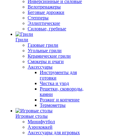
Инверсионные и силовые
Велотренажеры
Беговые дорожки
Степперы
Эллиптические
Силовые, гребные
Грили
Газовые грили
Угольные грили
Керамические грили
Смокеры и очаги
Аксессуары
Инструменты для
готовки
Чистка и уход
Решетки, сковороды,
камни
Розжиг и копчение
Термометры
Игровые столы
Минифутбол
Аэрохоккей
Аксессуары для игровых