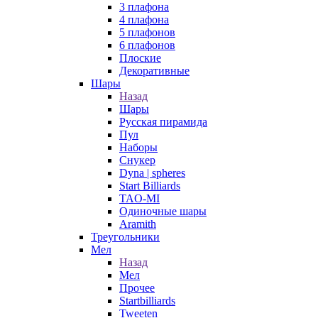
3 плафона
4 плафона
5 плафонов
6 плафонов
Плоские
Декоративные
Шары
Назад
Шары
Русская пирамида
Пул
Наборы
Снукер
Dyna | spheres
Start Billiards
TAO-MI
Одиночные шары
Aramith
Треугольники
Мел
Назад
Мел
Прочее
Startbilliards
Tweeten