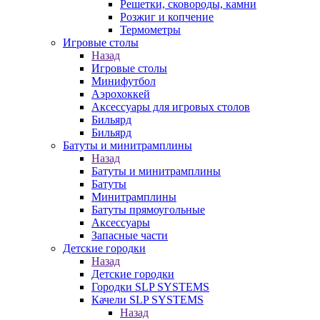
Решетки, сковороды, камни
Розжиг и копчение
Термометры
Игровые столы
Назад
Игровые столы
Минифутбол
Аэрохоккей
Аксессуары для игровых столов
Бильяpд
Бильяpд
Батуты и минитрамплины
Назад
Батуты и минитрамплины
Батуты
Минитрамплины
Батуты прямоугольные
Аксессуары
Запасные части
Детские городки
Назад
Детские городки
Городки SLP SYSTEMS
Качели SLP SYSTEMS
Назад