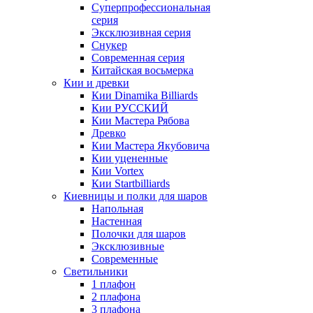
Суперпрофессиональная
серия
Эксклюзивная серия
Снукер
Современная серия
Китайская восьмерка
Кии и древки
Кии Dinamika Billiards
Кии РУССКИЙ
Кии Мастера Рябова
Древко
Кии Мастера Якубовича
Кии уцененные
Кии Vortex
Кии Startbilliards
Киевницы и полки для шаров
Напольная
Настенная
Полочки для шаров
Эксклюзивные
Современные
Светильники
1 плафон
2 плафона
3 плафона