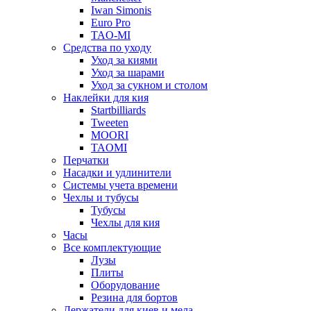
Iwan Simonis
Euro Pro
TAO-MI
Средства по уходу
Уход за киями
Уход за шарами
Уход за сукном и столом
Наклейки для кия
Startbilliards
Tweeten
MOORI
TAOMI
Перчатки
Насадки и удлинители
Системы учета времени
Чехлы и тубусы
Тубусы
Чехлы для кия
Часы
Все комплектующие
Лузы
Плиты
Оборудование
Резина для бортов
Держатели для киев и мела