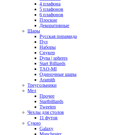
4 плафона
5 плафонов
6 плафонов
Плоские
Декоративные
Шары
Русская пирамида
Пул
Наборы
Снукер
Dyna | spheres
Start Billiards
TAO-MI
Одиночные шары
Aramith
Треугольники
Мел
Прочее
Startbilliards
Tweeten
Чехлы для столов
11 футов
Сукно
Galaxy
Manchester