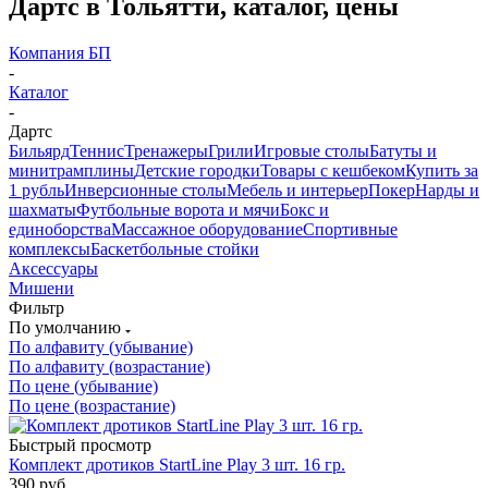
Дартс в Тольятти, каталог, цены
Компания БП
-
Каталог
-
Дартс
Бильярд
Теннис
Тренажеры
Грили
Игровые столы
Батуты и
минитрамплины
Детские городки
Товары с кешбеком
Купить за
1 рубль
Инверсионные столы
Мебель и интерьер
Покер
Нарды и
шахматы
Футбольные ворота и мячи
Бокс и
единоборства
Массажное оборудование
Спортивные
комплексы
Баскетбольные стойки
Аксессуары
Мишени
Фильтр
По умолчанию
По алфавиту (убывание)
По алфавиту (возрастание)
По цене (убывание)
По цене (возрастание)
Быстрый просмотр
Комплект дротиков StartLine Play 3 шт. 16 гр.
390
руб.