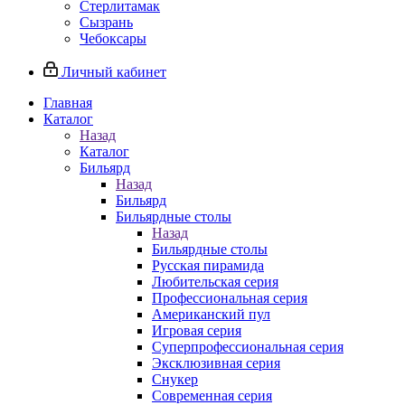
Стерлитамак
Сызрань
Чебоксары
Личный кабинет
Главная
Каталог
Назад
Каталог
Бильярд
Назад
Бильярд
Бильярдные столы
Назад
Бильярдные столы
Русская пирамида
Любительская серия
Профессиональная серия
Американский пул
Игровая серия
Суперпрофессиональная серия
Эксклюзивная серия
Снукер
Современная серия