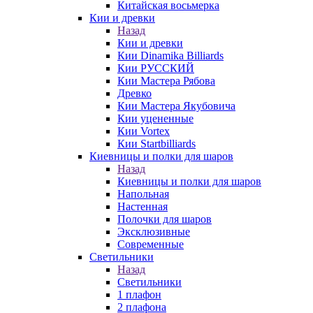
Китайская восьмерка
Кии и древки
Назад
Кии и древки
Кии Dinamika Billiards
Кии РУССКИЙ
Кии Мастера Рябова
Древко
Кии Мастера Якубовича
Кии уцененные
Кии Vortex
Кии Startbilliards
Киевницы и полки для шаров
Назад
Киевницы и полки для шаров
Напольная
Настенная
Полочки для шаров
Эксклюзивные
Современные
Светильники
Назад
Светильники
1 плафон
2 плафона