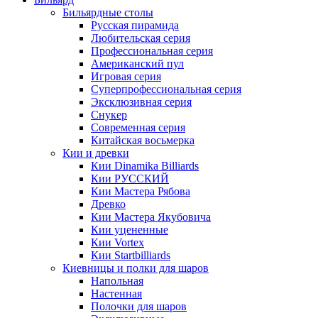
Бильярдные столы
Русская пирамида
Любительская серия
Профессиональная серия
Американский пул
Игровая серия
Суперпрофессиональная серия
Эксклюзивная серия
Снукер
Современная серия
Китайская восьмерка
Кии и древки
Кии Dinamika Billiards
Кии РУССКИЙ
Кии Мастера Рябова
Древко
Кии Мастера Якубовича
Кии уцененные
Кии Vortex
Кии Startbilliards
Киевницы и полки для шаров
Напольная
Настенная
Полочки для шаров