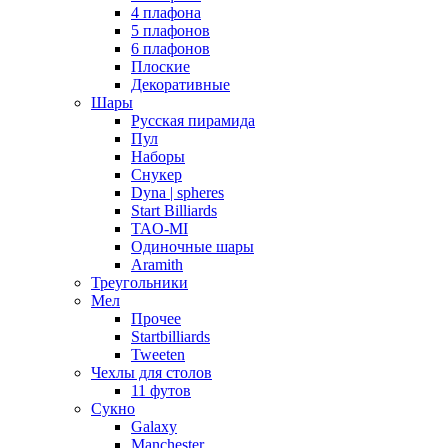
4 плафона
5 плафонов
6 плафонов
Плоские
Декоративные
Шары
Русская пирамида
Пул
Наборы
Снукер
Dyna | spheres
Start Billiards
TAO-MI
Одиночные шары
Aramith
Треугольники
Мел
Прочее
Startbilliards
Tweeten
Чехлы для столов
11 футов
Сукно
Galaxy
Manchester