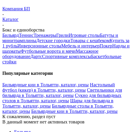
Компания БП
-
Каталог
-
Бокс и единоборства
Бильярд
Теннис
Тренажеры
Грили
Игровые столы
Батуты и
минитрамплины
Детские городки
Товары с кешбеком
Купить за
1 рубль
Инверсионные столы
Мебель и интерьер
Покер
Нарды и
шахматы
Футбольные ворота и мячи
Массажное
оборудование
Дартс
Спортивные комплексы
Баскетбольные
стойки
Популярные категории
Бильярдные кии в Тольятти, каталог, цены
Настольный
футбол (кикер) в Тольятти, каталог, цены
Светильники для
бильярда в Тольятти, каталог, цены
Сукно для бильярдных
столов в Тольятти, каталог, цены
Шары для бильярда в
Тольятти, каталог, цены
Бильярдные столы в Тольятти,
каталог, цены
Бильярдные кии в Тольятти, каталог, цены
К сожалению, раздел пуст
В данный момент нет активных товаров
Бильярд