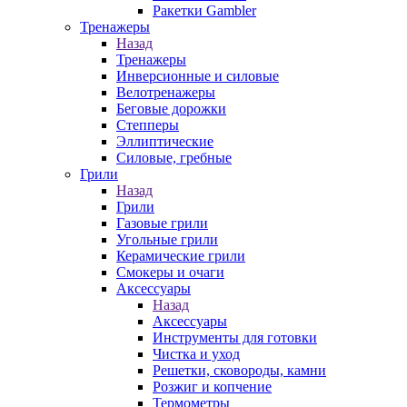
Ракетки Gambler
Тренажеры
Назад
Тренажеры
Инверсионные и силовые
Велотренажеры
Беговые дорожки
Степперы
Эллиптические
Силовые, гребные
Грили
Назад
Грили
Газовые грили
Угольные грили
Керамические грили
Смокеры и очаги
Аксессуары
Назад
Аксессуары
Инструменты для готовки
Чистка и уход
Решетки, сковороды, камни
Розжиг и копчение
Термометры