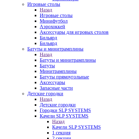
Игровые столы
Назад
Игровые столы
Минифутбол
Аэрохоккей
Аксессуары для игровых столов
Бильяpд
Бильяpд
Батуты и минитрамплины
Назад
Батуты и минитрамплины
Батуты
Минитрамплины
Батуты прямоугольные
Аксессуары
Запасные части
Детские городки
Назад
Детские городки
Городки SLP SYSTEMS
Качели SLP SYSTEMS
Назад
Качели SLP SYSTEMS
1 секция
2 секции