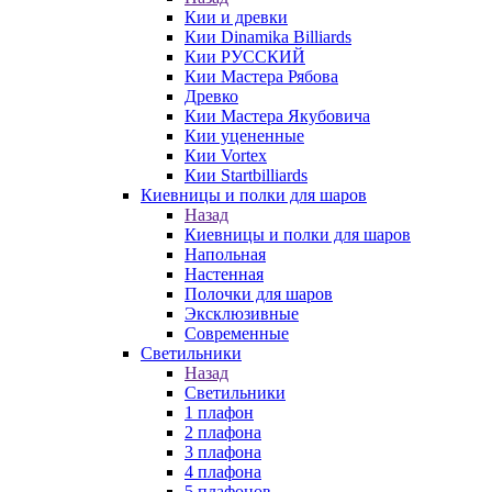
Кии и древки
Кии Dinamika Billiards
Кии РУССКИЙ
Кии Мастера Рябова
Древко
Кии Мастера Якубовича
Кии уцененные
Кии Vortex
Кии Startbilliards
Киевницы и полки для шаров
Назад
Киевницы и полки для шаров
Напольная
Настенная
Полочки для шаров
Эксклюзивные
Современные
Светильники
Назад
Светильники
1 плафон
2 плафона
3 плафона
4 плафона
5 плафонов