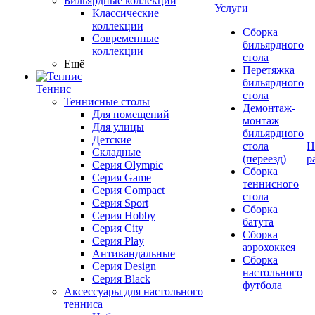
Бильярдные коллекции
Услуги
Классические
коллекции
Сборка
Современные
бильярдного
коллекции
стола
Ещё
Перетяжка
бильярдного
Теннис
стола
Теннисные столы
Демонтаж-
Для помещений
монтаж
Для улицы
бильярдного
Детские
стола
Н
Складные
(переезд)
р
Серия Olympic
Сборка
Серия Game
теннисного
Серия Compact
стола
Серия Sport
Сборка
Серия Hobby
батута
Серия City
Сборка
Серия Play
аэрохоккея
Антивандальные
Сборка
Серия Design
настольного
Серия Black
футбола
Аксессуары для настольного
тенниса