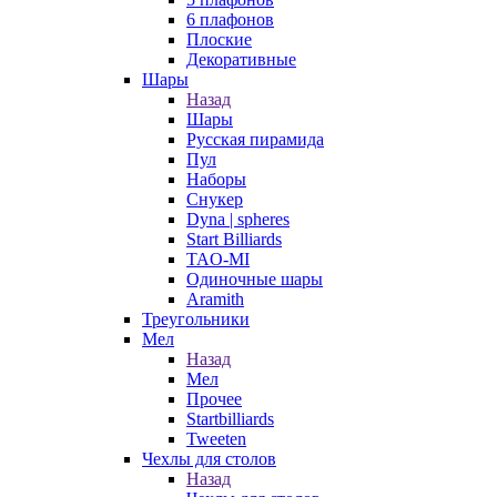
6 плафонов
Плоские
Декоративные
Шары
Назад
Шары
Русская пирамида
Пул
Наборы
Снукер
Dyna | spheres
Start Billiards
TAO-MI
Одиночные шары
Aramith
Треугольники
Мел
Назад
Мел
Прочее
Startbilliards
Tweeten
Чехлы для столов
Назад