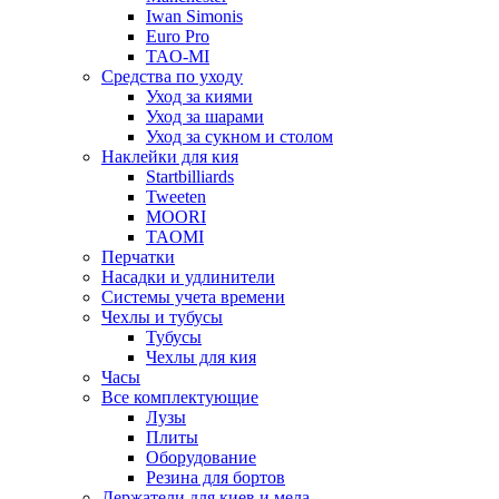
Iwan Simonis
Euro Pro
TAO-MI
Средства по уходу
Уход за киями
Уход за шарами
Уход за сукном и столом
Наклейки для кия
Startbilliards
Tweeten
MOORI
TAOMI
Перчатки
Насадки и удлинители
Системы учета времени
Чехлы и тубусы
Тубусы
Чехлы для кия
Часы
Все комплектующие
Лузы
Плиты
Оборудование
Резина для бортов
Держатели для киев и мела