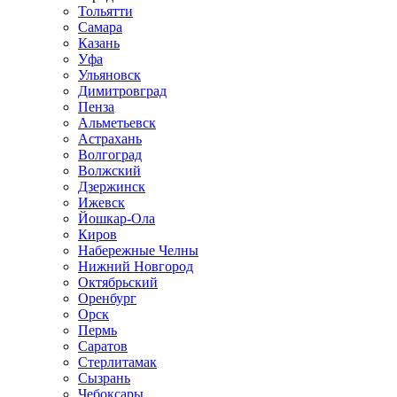
Тольятти
Самара
Казань
Уфа
Ульяновск
Димитровград
Пенза
Альметьевск
Астрахань
Волгоград
Волжский
Дзержинск
Ижевск
Йошкар-Ола
Киров
Набережные Челны
Нижний Новгород
Октябрьский
Оренбург
Орск
Пермь
Саратов
Стерлитамак
Сызрань
Чебоксары