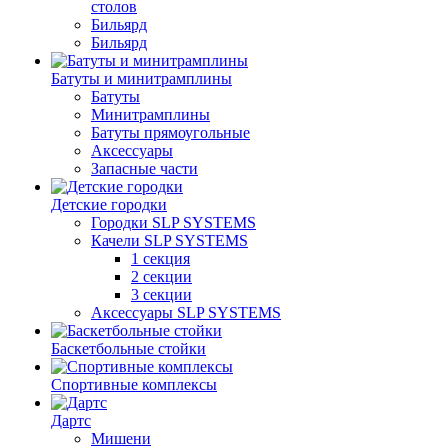
столов
Бильяpд
Бильяpд
Батуты и минитрамплины
Батуты
Минитрамплины
Батуты прямоугольные
Аксессуары
Запасные части
Детские городки
Городки SLP SYSTEMS
Качели SLP SYSTEMS
1 секция
2 секции
3 секции
Аксессуары SLP SYSTEMS
Баскетбольные стойки
Спортивные комплексы
Дартс
Мишени