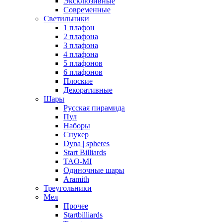
Эксклюзивные
Современные
Светильники
1 плафон
2 плафона
3 плафона
4 плафона
5 плафонов
6 плафонов
Плоские
Декоративные
Шары
Русская пирамида
Пул
Наборы
Снукер
Dyna | spheres
Start Billiards
TAO-MI
Одиночные шары
Aramith
Треугольники
Мел
Прочее
Startbilliards