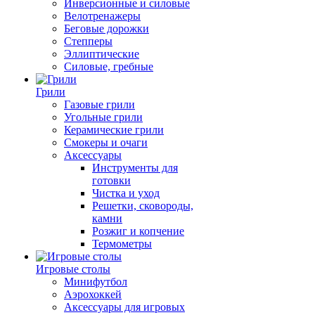
Инверсионные и силовые
Велотренажеры
Беговые дорожки
Степперы
Эллиптические
Силовые, гребные
Грили
Газовые грили
Угольные грили
Керамические грили
Смокеры и очаги
Аксессуары
Инструменты для
готовки
Чистка и уход
Решетки, сковороды,
камни
Розжиг и копчение
Термометры
Игровые столы
Минифутбол
Аэрохоккей
Аксессуары для игровых