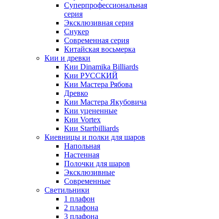
Суперпрофессиональная
серия
Эксклюзивная серия
Снукер
Современная серия
Китайская восьмерка
Кии и древки
Кии Dinamika Billiards
Кии РУССКИЙ
Кии Мастера Рябова
Древко
Кии Мастера Якубовича
Кии уцененные
Кии Vortex
Кии Startbilliards
Киевницы и полки для шаров
Напольная
Настенная
Полочки для шаров
Эксклюзивные
Современные
Светильники
1 плафон
2 плафона
3 плафона