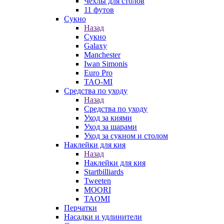
Чехлы для столов
11 футов
Сукно
Назад
Сукно
Galaxy
Manchester
Iwan Simonis
Euro Pro
TAO-MI
Средства по уходу
Назад
Средства по уходу
Уход за киями
Уход за шарами
Уход за сукном и столом
Наклейки для кия
Назад
Наклейки для кия
Startbilliards
Tweeten
MOORI
TAOMI
Перчатки
Насадки и удлинители