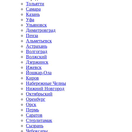
Тольятти
Самара
Казань
Уфа
Ульяновск
Димитровград
Пенза
Альметьевск
Астрахань
Волгоград
Волжский
Дзержинск
Ижевск
Йошкар-Ола
Киров
Набережные Челны
Нижний Новгород
Октябрьский
Оренбург
Орск
Пермь
Саратов
Стерлитамак
Сызрань
Чебоксары