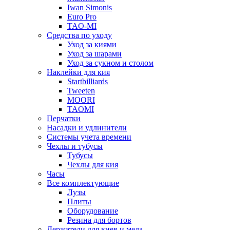
Iwan Simonis
Euro Pro
TAO-MI
Средства по уходу
Уход за киями
Уход за шарами
Уход за сукном и столом
Наклейки для кия
Startbilliards
Tweeten
MOORI
TAOMI
Перчатки
Насадки и удлинители
Системы учета времени
Чехлы и тубусы
Тубусы
Чехлы для кия
Часы
Все комплектующие
Лузы
Плиты
Оборудование
Резина для бортов
Держатели для киев и мела