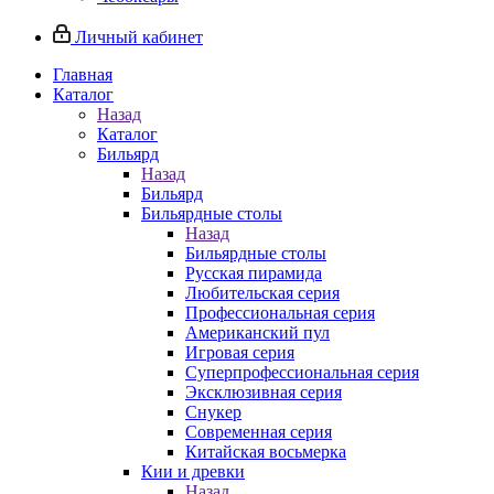
Личный кабинет
Главная
Каталог
Назад
Каталог
Бильярд
Назад
Бильярд
Бильярдные столы
Назад
Бильярдные столы
Русская пирамида
Любительская серия
Профессиональная серия
Американский пул
Игровая серия
Суперпрофессиональная серия
Эксклюзивная серия
Снукер
Современная серия
Китайская восьмерка
Кии и древки
Назад