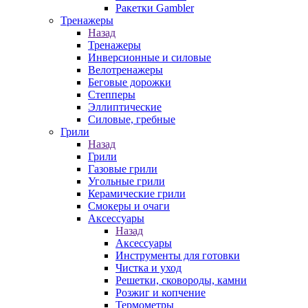
Ракетки Gambler
Тренажеры
Назад
Тренажеры
Инверсионные и силовые
Велотренажеры
Беговые дорожки
Степперы
Эллиптические
Силовые, гребные
Грили
Назад
Грили
Газовые грили
Угольные грили
Керамические грили
Смокеры и очаги
Аксессуары
Назад
Аксессуары
Инструменты для готовки
Чистка и уход
Решетки, сковороды, камни
Розжиг и копчение
Термометры