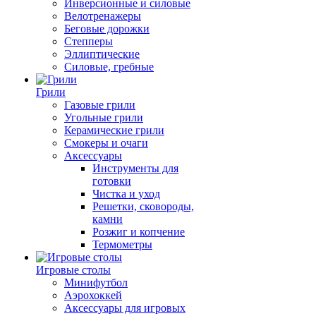
Инверсионные и силовые
Велотренажеры
Беговые дорожки
Степперы
Эллиптические
Силовые, гребные
Грили
Газовые грили
Угольные грили
Керамические грили
Смокеры и очаги
Аксессуары
Инструменты для
готовки
Чистка и уход
Решетки, сковороды,
камни
Розжиг и копчение
Термометры
Игровые столы
Минифутбол
Аэрохоккей
Аксессуары для игровых