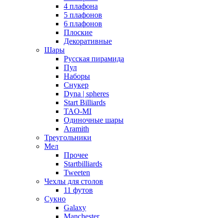
4 плафона
5 плафонов
6 плафонов
Плоские
Декоративные
Шары
Русская пирамида
Пул
Наборы
Снукер
Dyna | spheres
Start Billiards
TAO-MI
Одиночные шары
Aramith
Треугольники
Мел
Прочее
Startbilliards
Tweeten
Чехлы для столов
11 футов
Сукно
Galaxy
Manchester