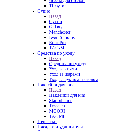
Чехлы для столов
11 футов
Сукно
Назад
Сукно
Galaxy
Manchester
Iwan Simonis
Euro Pro
TAO-MI
Средства по уходу
Назад
Средства по уходу
Уход за киями
Уход за шарами
Уход за сукном и столом
Наклейки для кия
Назад
Наклейки для кия
Startbilliards
Tweeten
MOORI
TAOMI
Перчатки
Насадки и удлинители