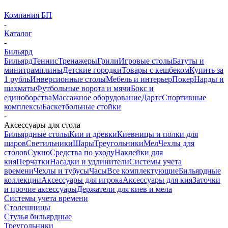
Компания БП
-
Каталог
-
Бильярд
Бильярд
Теннис
Тренажеры
Грили
Игровые столы
Батуты и
минитрамплины
Детские городки
Товары с кешбеком
Купить за
1 рубль
Инверсионные столы
Мебель и интерьер
Покер
Нарды и
шахматы
Футбольные ворота и мячи
Бокс и
единоборства
Массажное оборудование
Дартс
Спортивные
комплексы
Баскетбольные стойки
-
Аксессуары для стола
Бильярдные столы
Кии и древки
Киевницы и полки для
шаров
Светильники
Шары
Треугольники
Мел
Чехлы для
столов
Сукно
Средства по уходу
Наклейки для
кия
Перчатки
Насадки и удлинители
Системы учета
времени
Чехлы и тубусы
Часы
Все комплектующие
Бильярдные
коллекции
Аксессуары для игрока
Аксессуары для кия
Заточки
и прочие аксессуары
Держатели для киев и мела
Системы учета времени
Столешницы
Стулья бильярдные
Треугольники