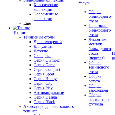
Бильярдные коллекции
Услуги
Классические
коллекции
Сборка
Современные
бильярдного
коллекции
стола
Ещё
Перетяжка
бильярдного
Теннис
стола
Теннисные столы
Демонтаж-
Для помещений
монтаж
Для улицы
бильярдного
Детские
стола
Н
Складные
(переезд)
р
Серия Olympic
Сборка
Серия Game
теннисного
Серия Compact
стола
Серия Sport
Сборка
Серия Hobby
батута
Серия City
Сборка
Серия Play
аэрохоккея
Антивандальные
Сборка
Серия Design
настольного
Серия Black
футбола
Аксессуары для настольного
тенниса