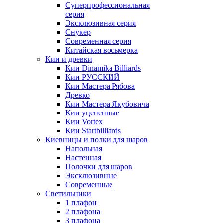
Суперпрофессиональная
серия
Эксклюзивная серия
Снукер
Современная серия
Китайская восьмерка
Кии и древки
Кии Dinamika Billiards
Кии РУССКИЙ
Кии Мастера Рябова
Древко
Кии Мастера Якубовича
Кии уцененные
Кии Vortex
Кии Startbilliards
Киевницы и полки для шаров
Напольная
Настенная
Полочки для шаров
Эксклюзивные
Современные
Светильники
1 плафон
2 плафона
3 плафона