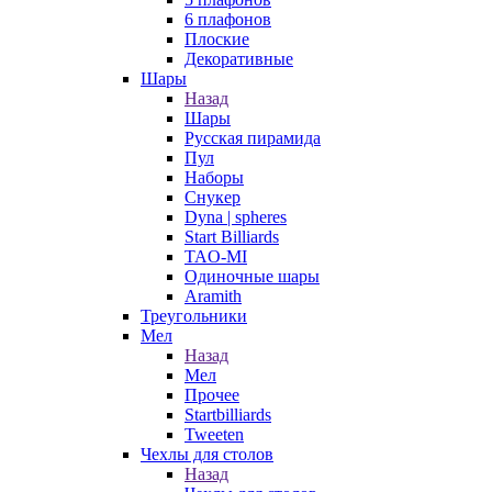
6 плафонов
Плоские
Декоративные
Шары
Назад
Шары
Русская пирамида
Пул
Наборы
Снукер
Dyna | spheres
Start Billiards
TAO-MI
Одиночные шары
Aramith
Треугольники
Мел
Назад
Мел
Прочее
Startbilliards
Tweeten
Чехлы для столов
Назад