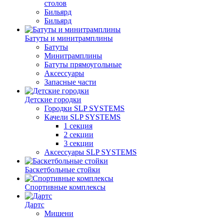
столов
Бильяpд
Бильяpд
Батуты и минитрамплины
Батуты
Минитрамплины
Батуты прямоугольные
Аксессуары
Запасные части
Детские городки
Городки SLP SYSTEMS
Качели SLP SYSTEMS
1 секция
2 секции
3 секции
Аксессуары SLP SYSTEMS
Баскетбольные стойки
Спортивные комплексы
Дартс
Мишени