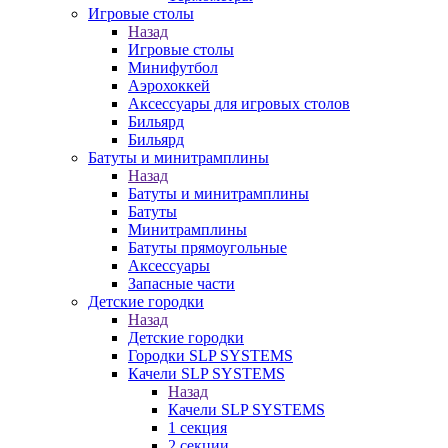
Игровые столы
Назад
Игровые столы
Минифутбол
Аэрохоккей
Аксессуары для игровых столов
Бильяpд
Бильяpд
Батуты и минитрамплины
Назад
Батуты и минитрамплины
Батуты
Минитрамплины
Батуты прямоугольные
Аксессуары
Запасные части
Детские городки
Назад
Детские городки
Городки SLP SYSTEMS
Качели SLP SYSTEMS
Назад
Качели SLP SYSTEMS
1 секция
2 секции