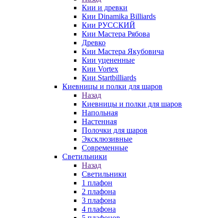
Кии и древки
Кии Dinamika Billiards
Кии РУССКИЙ
Кии Мастера Рябова
Древко
Кии Мастера Якубовича
Кии уцененные
Кии Vortex
Кии Startbilliards
Киевницы и полки для шаров
Назад
Киевницы и полки для шаров
Напольная
Настенная
Полочки для шаров
Эксклюзивные
Современные
Светильники
Назад
Светильники
1 плафон
2 плафона
3 плафона
4 плафона
5 плафонов