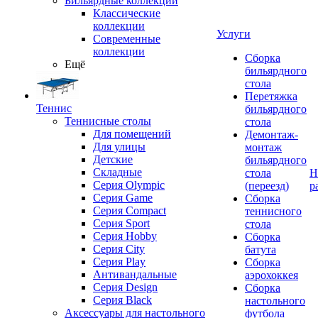
Бильярдные коллекции
Классические
коллекции
Услуги
Современные
коллекции
Сборка
Ещё
бильярдного
стола
Перетяжка
Теннис
бильярдного
Теннисные столы
стола
Для помещений
Демонтаж-
Для улицы
монтаж
Детские
бильярдного
Складные
стола
Н
Серия Olympic
(переезд)
р
Серия Game
Сборка
Серия Compact
теннисного
Серия Sport
стола
Серия Hobby
Сборка
Серия City
батута
Серия Play
Сборка
Антивандальные
аэрохоккея
Серия Design
Сборка
Серия Black
настольного
Аксессуары для настольного
футбола