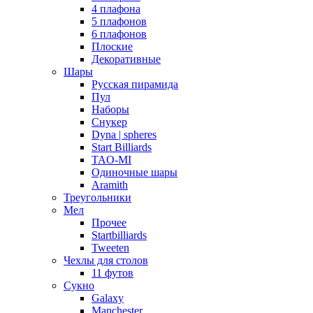
4 плафона
5 плафонов
6 плафонов
Плоские
Декоративные
Шары
Русская пирамида
Пул
Наборы
Снукер
Dyna | spheres
Start Billiards
TAO-MI
Одиночные шары
Aramith
Треугольники
Мел
Прочее
Startbilliards
Tweeten
Чехлы для столов
11 футов
Сукно
Galaxy
Manchester