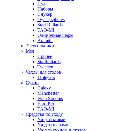
Пул
Наборы
Снукер
Dyna | spheres
Start Billiards
TAO-MI
Одиночные шары
Aramith
Треугольники
Мел
Прочее
Startbilliards
Tweeten
Чехлы для столов
11 футов
Сукно
Galaxy
Manchester
Iwan Simonis
Euro Pro
TAO-MI
Средства по уходу
Уход за киями
Уход за шарами
Уход за сукном и столом