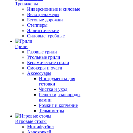
Тренажеры
Инверсионные и силовые
Велотренажеры
Беговые дорожки
Степперы
Эллиптические
Силовые, гребные
Грили
Газовые грили
Угольные грили
Керамические грили
Смокеры и очаги
Аксессуары
Инструменты для
готовки
Чистка и уход
Решетки, сковороды,
камни
Розжиг и копчение
Термометры
Игровые столы
Минифутбол
Аэрохоккей