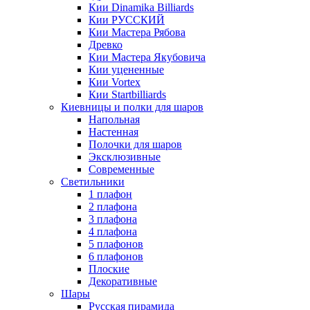
Кии Dinamika Billiards
Кии РУССКИЙ
Кии Мастера Рябова
Древко
Кии Мастера Якубовича
Кии уцененные
Кии Vortex
Кии Startbilliards
Киевницы и полки для шаров
Напольная
Настенная
Полочки для шаров
Эксклюзивные
Современные
Светильники
1 плафон
2 плафона
3 плафона
4 плафона
5 плафонов
6 плафонов
Плоские
Декоративные
Шары
Русская пирамида