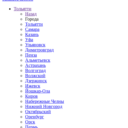
Тольятти
Назад
Города
Тольятти
Самара
Казань
Уфа
Ульяновск
Димитровград
Пенза
Альметьевск
Астрахань
Волгоград
Волжский
Дзержинск
Ижевск
Йошкар-Ола
Киров
Набережные Челны
Нижний Новгород
Октябрьский
Оренбург
Орск
Пермь