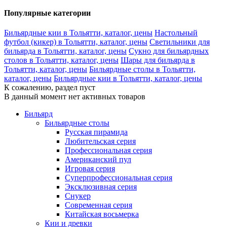
Популярные категории
Бильярдные кии в Тольятти, каталог, цены
Настольный
футбол (кикер) в Тольятти, каталог, цены
Светильники для
бильярда в Тольятти, каталог, цены
Сукно для бильярдных
столов в Тольятти, каталог, цены
Шары для бильярда в
Тольятти, каталог, цены
Бильярдные столы в Тольятти,
каталог, цены
Бильярдные кии в Тольятти, каталог, цены
К сожалению, раздел пуст
В данный момент нет активных товаров
Бильярд
Бильярдные столы
Русская пирамида
Любительская серия
Профессиональная серия
Американский пул
Игровая серия
Суперпрофессиональная серия
Эксклюзивная серия
Снукер
Современная серия
Китайская восьмерка
Кии и древки