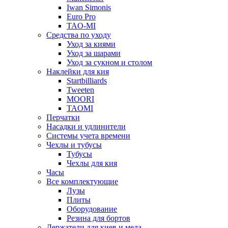
Iwan Simonis
Euro Pro
TAO-MI
Средства по уходу
Уход за киями
Уход за шарами
Уход за сукном и столом
Наклейки для кия
Startbilliards
Tweeten
MOORI
TAOMI
Перчатки
Насадки и удлинители
Системы учета времени
Чехлы и тубусы
Тубусы
Чехлы для кия
Часы
Все комплектующие
Лузы
Плиты
Оборудование
Резина для бортов
Держатели для киев и мела