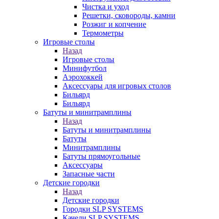
Чистка и уход
Решетки, сковороды, камни
Розжиг и копчение
Термометры
Игровые столы
Назад
Игровые столы
Минифутбол
Аэрохоккей
Аксессуары для игровых столов
Бильяpд
Бильяpд
Батуты и минитрамплины
Назад
Батуты и минитрамплины
Батуты
Минитрамплины
Батуты прямоугольные
Аксессуары
Запасные части
Детские городки
Назад
Детские городки
Городки SLP SYSTEMS
Качели SLP SYSTEMS