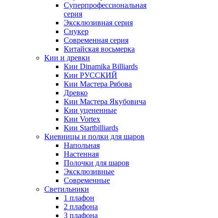
Суперпрофессиональная
серия
Эксклюзивная серия
Снукер
Современная серия
Китайская восьмерка
Кии и древки
Кии Dinamika Billiards
Кии РУССКИЙ
Кии Мастера Рябова
Древко
Кии Мастера Якубовича
Кии уцененные
Кии Vortex
Кии Startbilliards
Киевницы и полки для шаров
Напольная
Настенная
Полочки для шаров
Эксклюзивные
Современные
Светильники
1 плафон
2 плафона
3 плафона