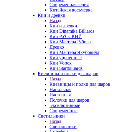
Современная серия
Китайская восьмерка
Кии и древки
Назад
Кии и древки
Кии Dinamika Billiards
Кии РУССКИЙ
Кии Мастера Рябова
Древко
Кии Мастера Якубовича
Кии уцененные
Кии Vortex
Кии Startbilliards
Киевницы и полки для шаров
Назад
Киевницы и полки для шаров
Напольная
Настенная
Полочки для шаров
Эксклюзивные
Современные
Светильники
Назад
Светильники
1 плафон