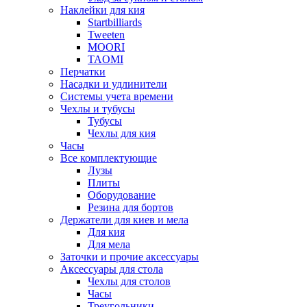
Наклейки для кия
Startbilliards
Tweeten
MOORI
TAOMI
Перчатки
Насадки и удлинители
Системы учета времени
Чехлы и тубусы
Тубусы
Чехлы для кия
Часы
Все комплектующие
Лузы
Плиты
Оборудование
Резина для бортов
Держатели для киев и мела
Для кия
Для мела
Заточки и прочие аксессуары
Аксессуары для стола
Чехлы для столов
Часы
Треугольники