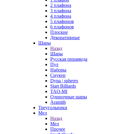
2 плафона
3 плафона
4 плафона
5 плафонов
6 плафонов
Плоские
Декоративные
Шары
Назад
Шары
Русская пирамида
Пул
Наборы
Снукер
Dyna | spheres
Start Billiards
TAO-MI
Одиночные шары
Aramith
Треугольники
Мел
Назад
Мел
Прочее