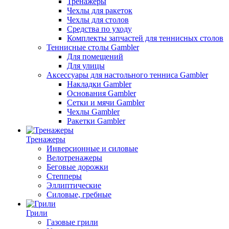
Тренажеры
Чехлы для ракеток
Чехлы для столов
Средства по уходу
Комплекты запчастей для теннисных столов
Теннисные столы Gambler
Для помещений
Для улицы
Аксессуары для настольного тенниса Gambler
Накладки Gambler
Основания Gambler
Сетки и мячи Gambler
Чехлы Gambler
Ракетки Gambler
Тренажеры
Инверсионные и силовые
Велотренажеры
Беговые дорожки
Степперы
Эллиптические
Силовые, гребные
Грили
Газовые грили