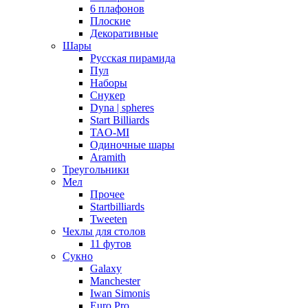
6 плафонов
Плоские
Декоративные
Шары
Русская пирамида
Пул
Наборы
Снукер
Dyna | spheres
Start Billiards
TAO-MI
Одиночные шары
Aramith
Треугольники
Мел
Прочее
Startbilliards
Tweeten
Чехлы для столов
11 футов
Сукно
Galaxy
Manchester
Iwan Simonis
Euro Pro