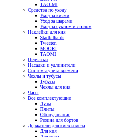
TAO-MI
Средства по уходу
Уход за киями
Уход за шарами
Уход за сукном и столом
Наклейки для кия
Startbilliards
Tweeten
MOORI
TAOMI
Перчатки
Насадки и удлинители
Системы учета времени
Чехлы и тубусы
Тубусы
Чехлы для кия
Часы
Все комплектующие
Лузы
Плиты
Оборудование
Резина для бортов
Держатели для киев и мела
Для кия
Для мела