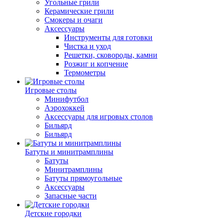
Угольные грили
Керамические грили
Смокеры и очаги
Аксессуары
Инструменты для готовки
Чистка и уход
Решетки, сковороды, камни
Розжиг и копчение
Термометры
Игровые столы
Минифутбол
Аэрохоккей
Аксессуары для игровых столов
Бильяpд
Бильяpд
Батуты и минитрамплины
Батуты
Минитрамплины
Батуты прямоугольные
Аксессуары
Запасные части
Детские городки