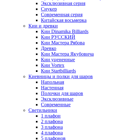
Эксклюзивная серия
Снукер
Современная серия
Китайская восьмерка
Кии и древки
Кии Dinamika Billiards
Кии РУССКИЙ
Кии Мастера Рябова
Древко
Кии Мастера Якубовича
Кии уцененные
Кии Vortex
Кии Startbilliards
Киевницы и полки для шаров
Напольная
Настенная
Полочки для шаров
Эксклюзивные
Современные
Светильники
1 плафон
2 плафона
3 плафона
4 плафона
5 плафонов