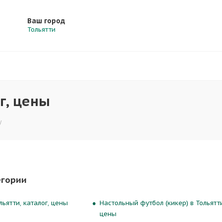
Ваш город
Тольятти
ог, цены
y
егории
ьятти, каталог, цены
Настольный футбол (кикер) в Тольятти
цены