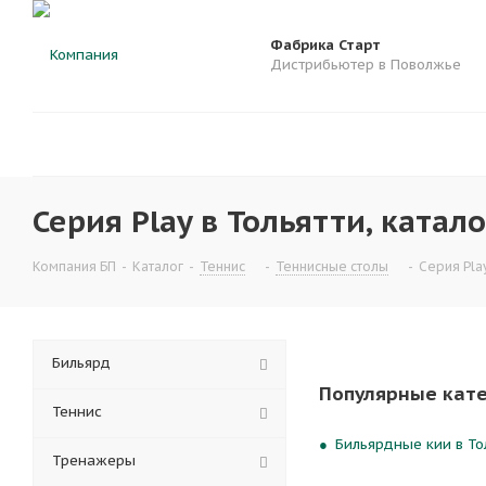
Фабрика Старт
Дистрибьютер в Поволжье
Серия Play в Тольятти, катал
Компания БП
-
Каталог
-
Теннис
-
Теннисные столы
-
Серия Pla
Бильярд
Популярные кат
Теннис
Бильярдные кии в Тол
Тренажеры