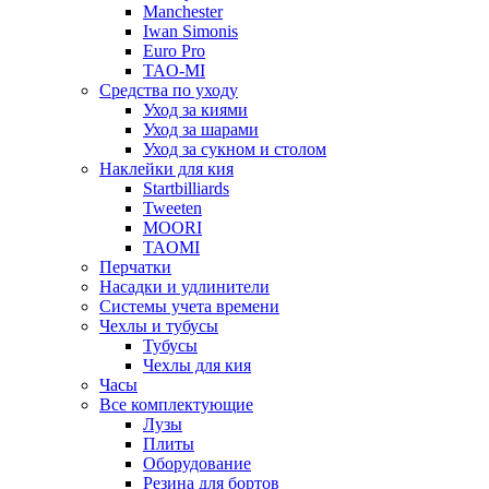
Manchester
Iwan Simonis
Euro Pro
TAO-MI
Средства по уходу
Уход за киями
Уход за шарами
Уход за сукном и столом
Наклейки для кия
Startbilliards
Tweeten
MOORI
TAOMI
Перчатки
Насадки и удлинители
Системы учета времени
Чехлы и тубусы
Тубусы
Чехлы для кия
Часы
Все комплектующие
Лузы
Плиты
Оборудование
Резина для бортов