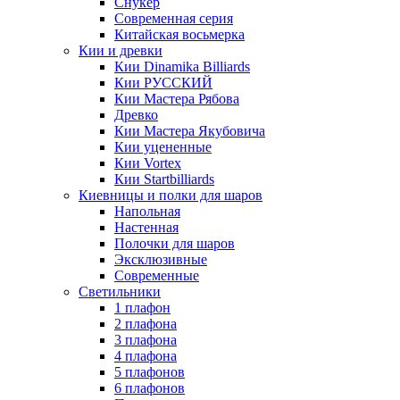
Снукер
Современная серия
Китайская восьмерка
Кии и древки
Кии Dinamika Billiards
Кии РУССКИЙ
Кии Мастера Рябова
Древко
Кии Мастера Якубовича
Кии уцененные
Кии Vortex
Кии Startbilliards
Киевницы и полки для шаров
Напольная
Настенная
Полочки для шаров
Эксклюзивные
Современные
Светильники
1 плафон
2 плафона
3 плафона
4 плафона
5 плафонов
6 плафонов