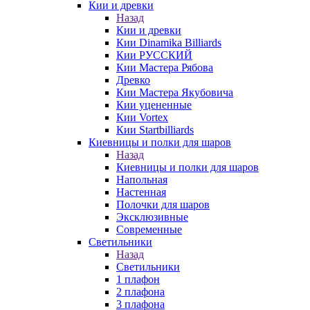
Кии и древки
Назад
Кии и древки
Кии Dinamika Billiards
Кии РУССКИЙ
Кии Мастера Рябова
Древко
Кии Мастера Якубовича
Кии уцененные
Кии Vortex
Кии Startbilliards
Киевницы и полки для шаров
Назад
Киевницы и полки для шаров
Напольная
Настенная
Полочки для шаров
Эксклюзивные
Современные
Светильники
Назад
Светильники
1 плафон
2 плафона
3 плафона