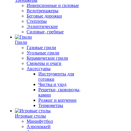
Тренажеры
Инверсионные и силовые
Велотренажеры
Беговые дорожки
Степперы
Эллиптические
Силовые, гребные
Грили
Газовые грили
Угольные грили
Керамические грили
Смокеры и очаги
Аксессуары
Инструменты для
готовки
Чистка и уход
Решетки, сковороды,
камни
Розжиг и копчение
Термометры
Игровые столы
Минифутбол
Аэрохоккей