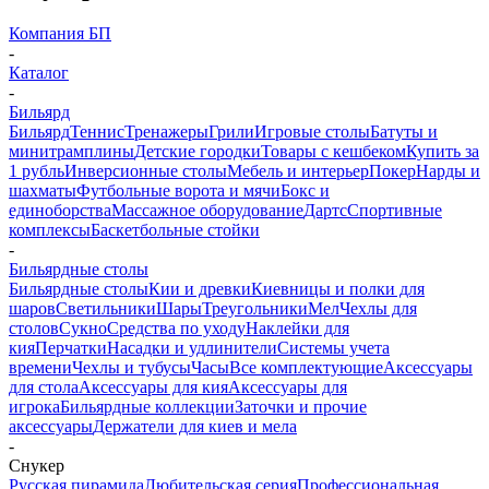
Компания БП
-
Каталог
-
Бильярд
Бильярд
Теннис
Тренажеры
Грили
Игровые столы
Батуты и
минитрамплины
Детские городки
Товары с кешбеком
Купить за
1 рубль
Инверсионные столы
Мебель и интерьер
Покер
Нарды и
шахматы
Футбольные ворота и мячи
Бокс и
единоборства
Массажное оборудование
Дартс
Спортивные
комплексы
Баскетбольные стойки
-
Бильярдные столы
Бильярдные столы
Кии и древки
Киевницы и полки для
шаров
Светильники
Шары
Треугольники
Мел
Чехлы для
столов
Сукно
Средства по уходу
Наклейки для
кия
Перчатки
Насадки и удлинители
Системы учета
времени
Чехлы и тубусы
Часы
Все комплектующие
Аксессуары
для стола
Аксессуары для кия
Аксессуары для
игрока
Бильярдные коллекции
Заточки и прочие
аксессуары
Держатели для киев и мела
-
Снукер
Русская пирамида
Любительская серия
Профессиональная