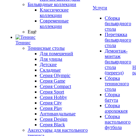
Бильярдные коллекции
Услуги
Классические
коллекции
Сборка
Современные
бильярдного
коллекции
стола
Ещё
Перетяжка
бильярдного
Теннис
стола
Теннисные столы
Демонтаж-
Для помещений
монтаж
Для улицы
бильярдного
Детские
стола
Н
Складные
(переезд)
р
Серия Olympic
Сборка
Серия Game
теннисного
Серия Compact
стола
Серия Sport
Сборка
Серия Hobby
батута
Серия City
Сборка
Серия Play
аэрохоккея
Антивандальные
Сборка
Серия Design
настольного
Серия Black
футбола
Аксессуары для настольного
тенниса