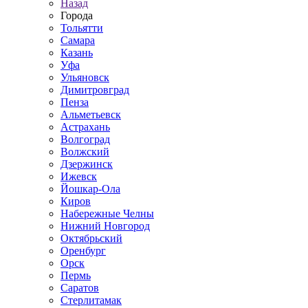
Назад
Города
Тольятти
Самара
Казань
Уфа
Ульяновск
Димитровград
Пенза
Альметьевск
Астрахань
Волгоград
Волжский
Дзержинск
Ижевск
Йошкар-Ола
Киров
Набережные Челны
Нижний Новгород
Октябрьский
Оренбург
Орск
Пермь
Саратов
Стерлитамак