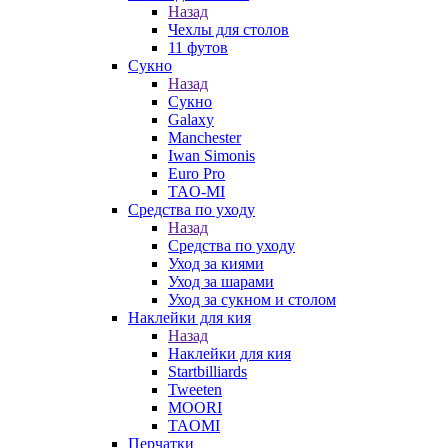
Назад
Чехлы для столов
11 футов
Сукно
Назад
Сукно
Galaxy
Manchester
Iwan Simonis
Euro Pro
TAO-MI
Средства по уходу
Назад
Средства по уходу
Уход за киями
Уход за шарами
Уход за сукном и столом
Наклейки для кия
Назад
Наклейки для кия
Startbilliards
Tweeten
MOORI
TAOMI
Перчатки