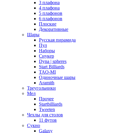
3 плафона
4 плафона
5 плафонов
6 плафонов
Плоские
Декоративные
Шары
Русская пирамида
Пул
Наборы
Снукер
Dyna | spheres
Start Billiards
TAO-MI
Одиночные шары
Aramith
Треугольники
Мел
Прочее
Startbilliards
Tweeten
Чехлы для столов
11 футов
Сукно
Galaxy