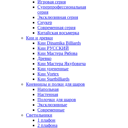
Игровая серия
Суперпрофессиональная
серия
Эксклюзивная серия
Снукер
Современная серия
Китайская восьмерка
Кии и древки
Кии Dinamika Billiards
Кии РУССКИЙ
Кии Мастера Рябова
Древко
Кии Мастера Якубовича
Кии уцененные
Кии Vortex
Кии Startbilliards
Киевницы и полки для шаров
Напольная
Настенная
Полочки для шаров
Эксклюзивные
Современные
Светильники
1 плафон
2 плафона