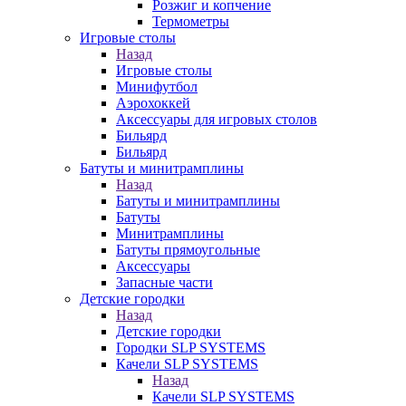
Розжиг и копчение
Термометры
Игровые столы
Назад
Игровые столы
Минифутбол
Аэрохоккей
Аксессуары для игровых столов
Бильяpд
Бильяpд
Батуты и минитрамплины
Назад
Батуты и минитрамплины
Батуты
Минитрамплины
Батуты прямоугольные
Аксессуары
Запасные части
Детские городки
Назад
Детские городки
Городки SLP SYSTEMS
Качели SLP SYSTEMS
Назад
Качели SLP SYSTEMS