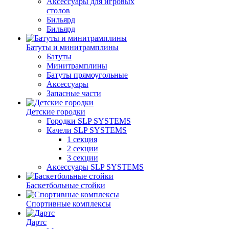
Аксессуары для игровых
столов
Бильяpд
Бильяpд
Батуты и минитрамплины
Батуты
Минитрамплины
Батуты прямоугольные
Аксессуары
Запасные части
Детские городки
Городки SLP SYSTEMS
Качели SLP SYSTEMS
1 секция
2 секции
3 секции
Аксессуары SLP SYSTEMS
Баскетбольные стойки
Спортивные комплексы
Дартс