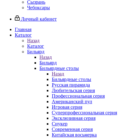
Сызрань
Чебоксары
Личный кабинет
Главная
Каталог
Назад
Каталог
Бильярд
Назад
Бильярд
Бильярдные столы
Назад
Бильярдные столы
Русская пирамида
Любительская серия
Профессиональная серия
Американский пул
Игровая серия
Суперпрофессиональная серия
Эксклюзивная серия
Снукер
Современная серия
Китайская восьмерка