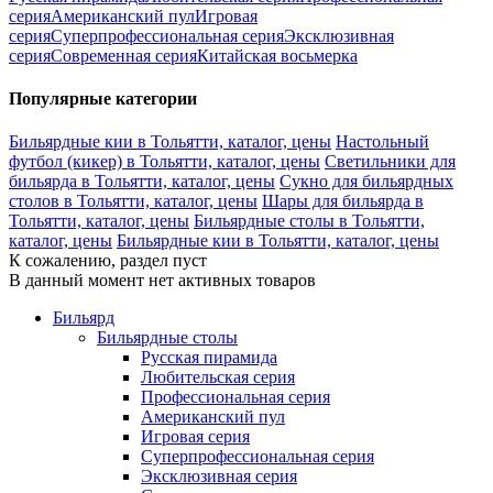
серия
Американский пул
Игровая
серия
Суперпрофессиональная серия
Эксклюзивная
серия
Современная серия
Китайская восьмерка
Популярные категории
Бильярдные кии в Тольятти, каталог, цены
Настольный
футбол (кикер) в Тольятти, каталог, цены
Светильники для
бильярда в Тольятти, каталог, цены
Сукно для бильярдных
столов в Тольятти, каталог, цены
Шары для бильярда в
Тольятти, каталог, цены
Бильярдные столы в Тольятти,
каталог, цены
Бильярдные кии в Тольятти, каталог, цены
К сожалению, раздел пуст
В данный момент нет активных товаров
Бильярд
Бильярдные столы
Русская пирамида
Любительская серия
Профессиональная серия
Американский пул
Игровая серия
Суперпрофессиональная серия
Эксклюзивная серия