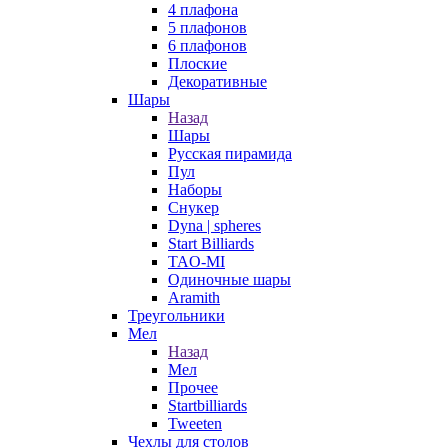
4 плафона
5 плафонов
6 плафонов
Плоские
Декоративные
Шары
Назад
Шары
Русская пирамида
Пул
Наборы
Снукер
Dyna | spheres
Start Billiards
TAO-MI
Одиночные шары
Aramith
Треугольники
Мел
Назад
Мел
Прочее
Startbilliards
Tweeten
Чехлы для столов