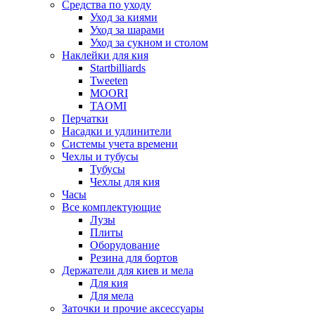
Средства по уходу
Уход за киями
Уход за шарами
Уход за сукном и столом
Наклейки для кия
Startbilliards
Tweeten
MOORI
TAOMI
Перчатки
Насадки и удлинители
Системы учета времени
Чехлы и тубусы
Тубусы
Чехлы для кия
Часы
Все комплектующие
Лузы
Плиты
Оборудование
Резина для бортов
Держатели для киев и мела
Для кия
Для мела
Заточки и прочие аксессуары