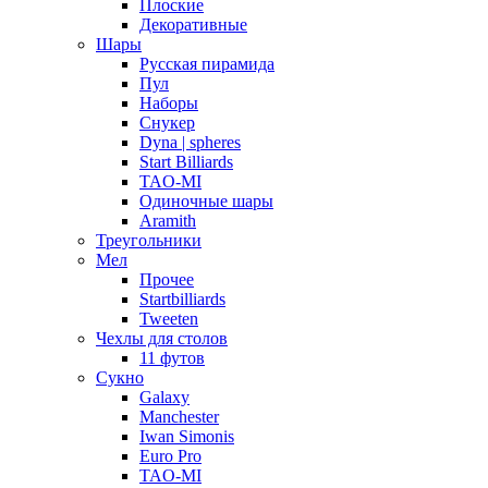
Плоские
Декоративные
Шары
Русская пирамида
Пул
Наборы
Снукер
Dyna | spheres
Start Billiards
TAO-MI
Одиночные шары
Aramith
Треугольники
Мел
Прочее
Startbilliards
Tweeten
Чехлы для столов
11 футов
Сукно
Galaxy
Manchester
Iwan Simonis
Euro Pro
TAO-MI