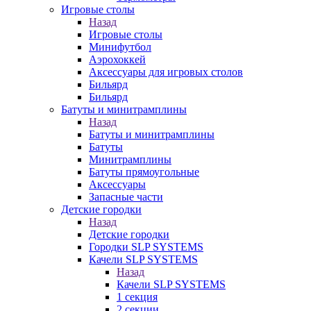
Игровые столы
Назад
Игровые столы
Минифутбол
Аэрохоккей
Аксессуары для игровых столов
Бильяpд
Бильяpд
Батуты и минитрамплины
Назад
Батуты и минитрамплины
Батуты
Минитрамплины
Батуты прямоугольные
Аксессуары
Запасные части
Детские городки
Назад
Детские городки
Городки SLP SYSTEMS
Качели SLP SYSTEMS
Назад
Качели SLP SYSTEMS
1 секция
2 секции