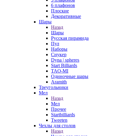
6 плафонов
Плоские
Декоративные
Шары
Назад
Шары
Русская пирамида
Пул
Наборы
Снукер
Dyna | spheres
Start Billiards
TAO-MI
Одиночные шары
Aramith
Треугольники
Мел
Назад
Мел
Прочее
Startbilliards
Tweeten
Чехлы для столов
Назад