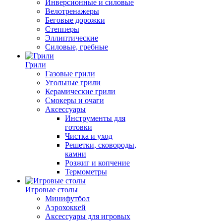
Инверсионные и силовые
Велотренажеры
Беговые дорожки
Степперы
Эллиптические
Силовые, гребные
Грили
Газовые грили
Угольные грили
Керамические грили
Смокеры и очаги
Аксессуары
Инструменты для
готовки
Чистка и уход
Решетки, сковороды,
камни
Розжиг и копчение
Термометры
Игровые столы
Минифутбол
Аэрохоккей
Аксессуары для игровых