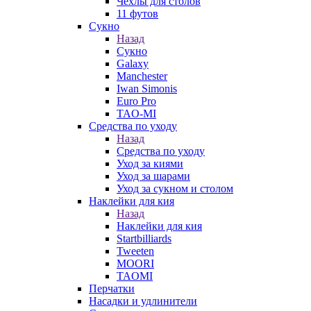
Чехлы для столов
11 футов
Сукно
Назад
Сукно
Galaxy
Manchester
Iwan Simonis
Euro Pro
TAO-MI
Средства по уходу
Назад
Средства по уходу
Уход за киями
Уход за шарами
Уход за сукном и столом
Наклейки для кия
Назад
Наклейки для кия
Startbilliards
Tweeten
MOORI
TAOMI
Перчатки
Насадки и удлинители