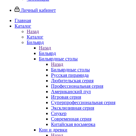
Личный кабинет
Главная
Каталог
Назад
Каталог
Бильярд
Назад
Бильярд
Бильярдные столы
Назад
Бильярдные столы
Русская пирамида
Любительская серия
Профессиональная серия
Американский пул
Игровая серия
Суперпрофессиональная серия
Эксклюзивная серия
Снукер
Современная серия
Китайская восьмерка
Кии и древки
Назад