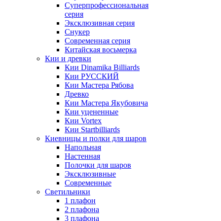
Суперпрофессиональная
серия
Эксклюзивная серия
Снукер
Современная серия
Китайская восьмерка
Кии и древки
Кии Dinamika Billiards
Кии РУССКИЙ
Кии Мастера Рябова
Древко
Кии Мастера Якубовича
Кии уцененные
Кии Vortex
Кии Startbilliards
Киевницы и полки для шаров
Напольная
Настенная
Полочки для шаров
Эксклюзивные
Современные
Светильники
1 плафон
2 плафона
3 плафона