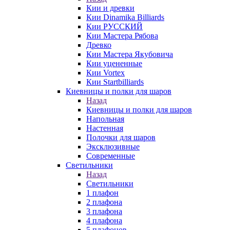
Кии и древки
Кии Dinamika Billiards
Кии РУССКИЙ
Кии Мастера Рябова
Древко
Кии Мастера Якубовича
Кии уцененные
Кии Vortex
Кии Startbilliards
Киевницы и полки для шаров
Назад
Киевницы и полки для шаров
Напольная
Настенная
Полочки для шаров
Эксклюзивные
Современные
Светильники
Назад
Светильники
1 плафон
2 плафона
3 плафона
4 плафона
5 плафонов