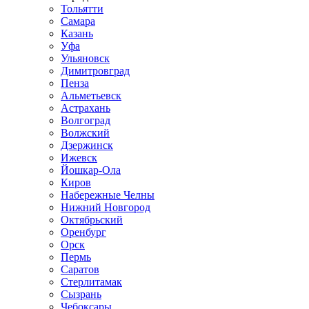
Тольятти
Самара
Казань
Уфа
Ульяновск
Димитровград
Пенза
Альметьевск
Астрахань
Волгоград
Волжский
Дзержинск
Ижевск
Йошкар-Ола
Киров
Набережные Челны
Нижний Новгород
Октябрьский
Оренбург
Орск
Пермь
Саратов
Стерлитамак
Сызрань
Чебоксары