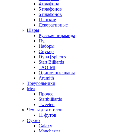
4 плафона
5 плафонов
6 плафонов
Плоские
Декоративные
Шары
Русская пирамида
Пул
Наборы
Снукер
Dyna | spheres
Start Billiards
TAO-MI
Одиночные шары
Aramith
Треугольники
Мел
Прочее
Startbilliards
Tweeten
Чехлы для столов
11 футов
Сукно
Galaxy
Manchester