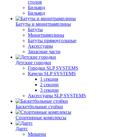
столов
Бильяpд
Бильяpд
Батуты и минитрамплины
Батуты
Минитрамплины
Батуты прямоугольные
Аксессуары
Запасные части
Детские городки
Городки SLP SYSTEMS
Качели SLP SYSTEMS
1 секция
2 секции
3 секции
Аксессуары SLP SYSTEMS
Баскетбольные стойки
Спортивные комплексы
Дартс
Мишени