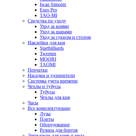
Iwan Simonis
Euro Pro
TAO-MI
Средства по уходу
Уход за киями
Уход за шарами
Уход за сукном и столом
Наклейки для кия
Startbilliards
Tweeten
MOORI
TAOMI
Перчатки
Насадки и удлинители
Системы учета времени
Чехлы и тубусы
Тубусы
Чехлы для кия
Часы
Все комплектующие
Лузы
Плиты
Оборудование
Резина для бортов
Держатели для киев и мела