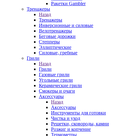
Ракетки Gambler
Тренажеры
Назад
Тренажеры
Инверсионные и силовые
Велотренажеры
Беговые дорожки
Степперы
Эллиптические
Силовые, гребные
Грили
Назад
Грили
Газовые грили
Угольные грили
Керамические грили
Смокеры и очаги
Аксессуары
Назад
Аксессуары
Инструменты для готовки
Чистка и уход
Решетки, сковороды, камни
Розжиг и копчение
Термометры