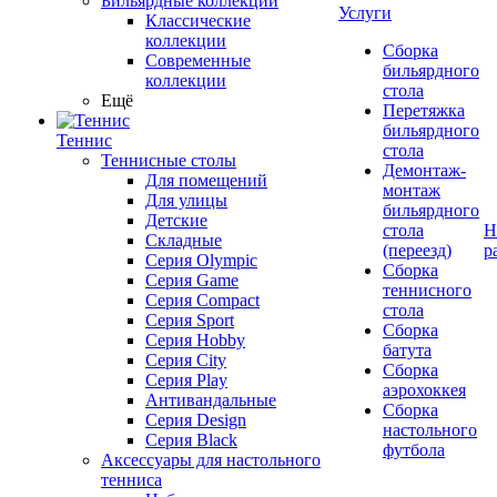
Бильярдные коллекции
Услуги
Классические
коллекции
Сборка
Современные
бильярдного
коллекции
стола
Ещё
Перетяжка
бильярдного
Теннис
стола
Теннисные столы
Демонтаж-
Для помещений
монтаж
Для улицы
бильярдного
Детские
стола
Н
Складные
(переезд)
р
Серия Olympic
Сборка
Серия Game
теннисного
Серия Compact
стола
Серия Sport
Сборка
Серия Hobby
батута
Серия City
Сборка
Серия Play
аэрохоккея
Антивандальные
Сборка
Серия Design
настольного
Серия Black
футбола
Аксессуары для настольного
тенниса