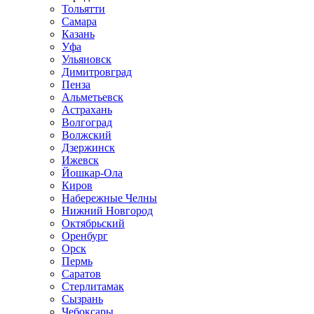
Тольятти
Самара
Казань
Уфа
Ульяновск
Димитровград
Пенза
Альметьевск
Астрахань
Волгоград
Волжский
Дзержинск
Ижевск
Йошкар-Ола
Киров
Набережные Челны
Нижний Новгород
Октябрьский
Оренбург
Орск
Пермь
Саратов
Стерлитамак
Сызрань
Чебоксары