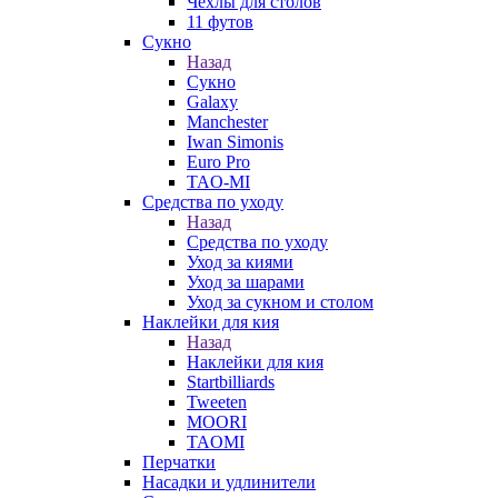
Чехлы для столов
11 футов
Сукно
Назад
Сукно
Galaxy
Manchester
Iwan Simonis
Euro Pro
TAO-MI
Средства по уходу
Назад
Средства по уходу
Уход за киями
Уход за шарами
Уход за сукном и столом
Наклейки для кия
Назад
Наклейки для кия
Startbilliards
Tweeten
MOORI
TAOMI
Перчатки
Насадки и удлинители