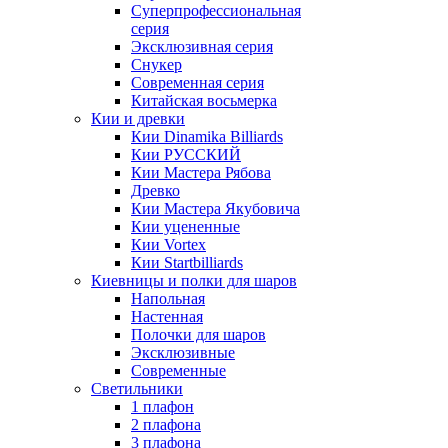
Суперпрофессиональная
серия
Эксклюзивная серия
Снукер
Современная серия
Китайская восьмерка
Кии и древки
Кии Dinamika Billiards
Кии РУССКИЙ
Кии Мастера Рябова
Древко
Кии Мастера Якубовича
Кии уцененные
Кии Vortex
Кии Startbilliards
Киевницы и полки для шаров
Напольная
Настенная
Полочки для шаров
Эксклюзивные
Современные
Светильники
1 плафон
2 плафона
3 плафона