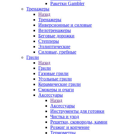
Ракетки Gambler
Тренажеры
Назад
Тренажеры
Инверсионные и силовые
Велотренажеры
Беговые дорожки
Степперы
Эллиптические
Силовые, гребные
Грили
Назад
Грили
Газовые грили
Угольные грили
Керамические грили
Смокеры и очаги
Аксессуары
Назад
Аксессуары
Инструменты для готовки
Чистка и уход
Решетки, сковороды, камни
Розжиг и копчение
Термометры