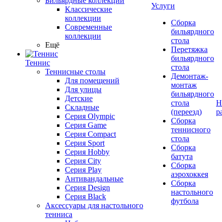
Бильярдные коллекции
Услуги
Классические
коллекции
Сборка
Современные
бильярдного
коллекции
стола
Ещё
Перетяжка
бильярдного
Теннис
стола
Теннисные столы
Демонтаж-
Для помещений
монтаж
Для улицы
бильярдного
Детские
стола
Н
Складные
(переезд)
р
Серия Olympic
Сборка
Серия Game
теннисного
Серия Compact
стола
Серия Sport
Сборка
Серия Hobby
батута
Серия City
Сборка
Серия Play
аэрохоккея
Антивандальные
Сборка
Серия Design
настольного
Серия Black
футбола
Аксессуары для настольного
тенниса