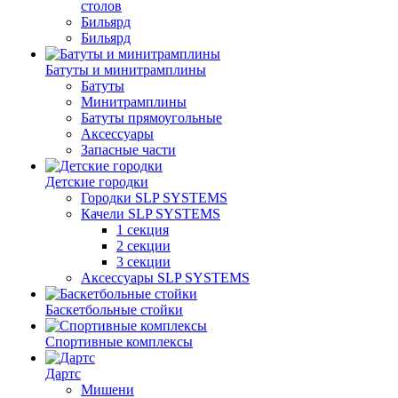
столов
Бильяpд
Бильяpд
Батуты и минитрамплины
Батуты
Минитрамплины
Батуты прямоугольные
Аксессуары
Запасные части
Детские городки
Городки SLP SYSTEMS
Качели SLP SYSTEMS
1 секция
2 секции
3 секции
Аксессуары SLP SYSTEMS
Баскетбольные стойки
Спортивные комплексы
Дартс
Мишени