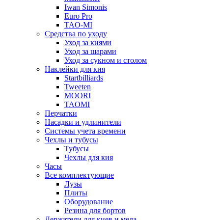
Iwan Simonis
Euro Pro
TAO-MI
Средства по уходу
Уход за киями
Уход за шарами
Уход за сукном и столом
Наклейки для кия
Startbilliards
Tweeten
MOORI
TAOMI
Перчатки
Насадки и удлинители
Системы учета времени
Чехлы и тубусы
Тубусы
Чехлы для кия
Часы
Все комплектующие
Лузы
Плиты
Оборудование
Резина для бортов
Держатели для киев и мела