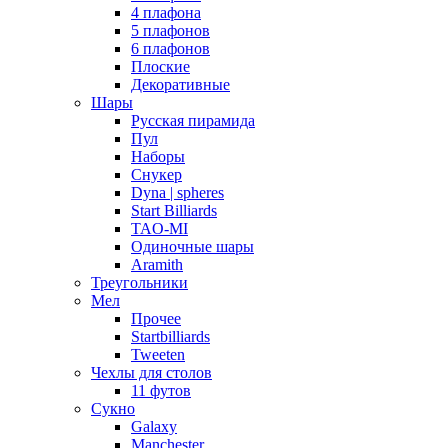
4 плафона
5 плафонов
6 плафонов
Плоские
Декоративные
Шары
Русская пирамида
Пул
Наборы
Снукер
Dyna | spheres
Start Billiards
TAO-MI
Одиночные шары
Aramith
Треугольники
Мел
Прочее
Startbilliards
Tweeten
Чехлы для столов
11 футов
Сукно
Galaxy
Manchester