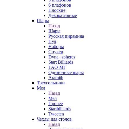
6 плафонов
Плоские
Декоративные
Шары
Назад
Шары
Русская пирамида
Пул
Наборы
Снукер
Dyna | spheres
Start Billiards
TAO-MI
Одиночные шары
Aramith
Треугольники
Мел
Назад
Мел
Прочее
Startbilliards
Tweeten
Чехлы для столов
Назад