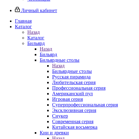
Личный кабинет
Главная
Каталог
Назад
Каталог
Бильярд
Назад
Бильярд
Бильярдные столы
Назад
Бильярдные столы
Русская пирамида
Любительская серия
Профессиональная серия
Американский пул
Игровая серия
Суперпрофессиональная серия
Эксклюзивная серия
Снукер
Современная серия
Китайская восьмерка
Кии и древки
Назад