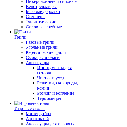
Инверсионные и силовые
Велотренажеры
Беговые дорожки
Степперы
Эллиптические
Силовые, гребные
Грили
Газовые грили
Угольные грили
Керамические грили
Смокеры и очаги
Аксессуары
Инструменты для
готовки
Чистка и уход
Решетки, сковороды,
камни
Розжиг и копчение
Термометры
Игровые столы
Минифутбол
Аэрохоккей
Аксессуары для игровых