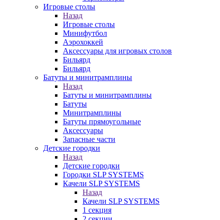
Игровые столы
Назад
Игровые столы
Минифутбол
Аэрохоккей
Аксессуары для игровых столов
Бильяpд
Бильяpд
Батуты и минитрамплины
Назад
Батуты и минитрамплины
Батуты
Минитрамплины
Батуты прямоугольные
Аксессуары
Запасные части
Детские городки
Назад
Детские городки
Городки SLP SYSTEMS
Качели SLP SYSTEMS
Назад
Качели SLP SYSTEMS
1 секция
2 секции