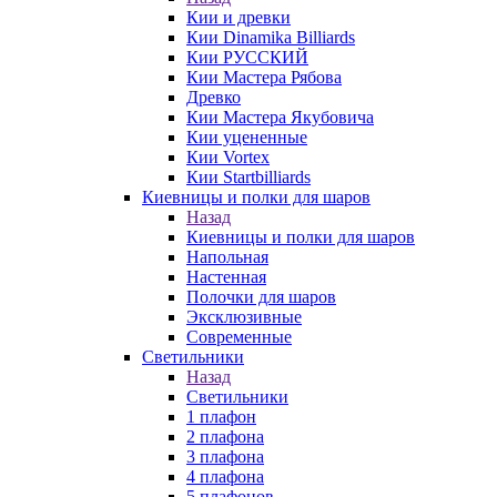
Кии и древки
Кии Dinamika Billiards
Кии РУССКИЙ
Кии Мастера Рябова
Древко
Кии Мастера Якубовича
Кии уцененные
Кии Vortex
Кии Startbilliards
Киевницы и полки для шаров
Назад
Киевницы и полки для шаров
Напольная
Настенная
Полочки для шаров
Эксклюзивные
Современные
Светильники
Назад
Светильники
1 плафон
2 плафона
3 плафона
4 плафона
5 плафонов