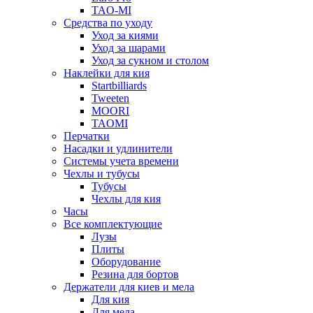
TAO-MI
Средства по уходу
Уход за киями
Уход за шарами
Уход за сукном и столом
Наклейки для кия
Startbilliards
Tweeten
MOORI
TAOMI
Перчатки
Насадки и удлинители
Системы учета времени
Чехлы и тубусы
Тубусы
Чехлы для кия
Часы
Все комплектующие
Лузы
Плиты
Оборудование
Резина для бортов
Держатели для киев и мела
Для кия
Для мела