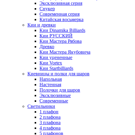
Эксклюзивная серия
Снукер
Современная серия
Китайская восьмерка
Кии и древки
Кии Dinamika Billiards
Кии РУССКИЙ
Кии Мастера Рябова
Древко
Кии Мастера Якубовича
Кии уцененные
Кии Vortex
Кии Startbilliards
Киевницы и полки для шаров
Напольная
Настенная
Полочки для шаров
Эксклюзивные
Современные
Светильники
1 плафон
2 плафона
3 плафона
4 плафона
5 плафонов