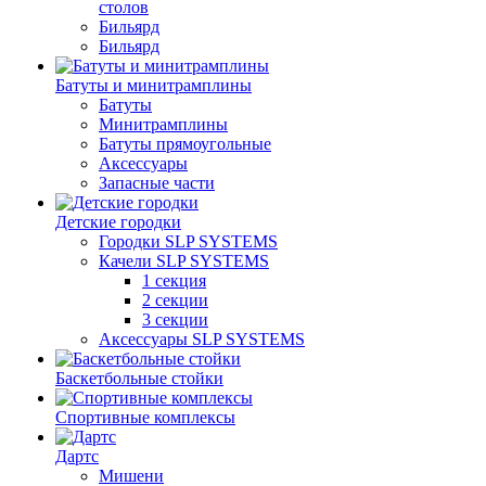
столов
Бильяpд
Бильяpд
Батуты и минитрамплины
Батуты
Минитрамплины
Батуты прямоугольные
Аксессуары
Запасные части
Детские городки
Городки SLP SYSTEMS
Качели SLP SYSTEMS
1 секция
2 секции
3 секции
Аксессуары SLP SYSTEMS
Баскетбольные стойки
Спортивные комплексы
Дартс
Мишени