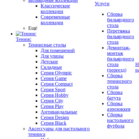
Бильярдные коллекции
Услуги
Классические
коллекции
Сборка
Современные
бильярдного
коллекции
стола
Ещё
Перетяжка
бильярдного
Теннис
стола
Теннисные столы
Демонтаж-
Для помещений
монтаж
Для улицы
бильярдного
Детские
стола
Н
Складные
(переезд)
р
Серия Olympic
Сборка
Серия Game
теннисного
Серия Compact
стола
Серия Sport
Сборка
Серия Hobby
батута
Серия City
Сборка
Серия Play
аэрохоккея
Антивандальные
Сборка
Серия Design
настольного
Серия Black
футбола
Аксессуары для настольного
тенниса