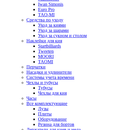
Iwan Simonis
Euro Pro
TAO-MI
Средства по уходу
Уход за киями
Уход за шарами
Уход за сукном и столом
Наклейки для кия
Startbilliards
Tweeten
MOORI
TAOMI
Перчатки
Насадки и удлинители
Системы учета времени
Чехлы и тубусы
Тубусы
Чехлы для кия
Часы
Все комплектующие
Лузы
Плиты
Оборудование
Резина для бортов
Держатели для киев и мела