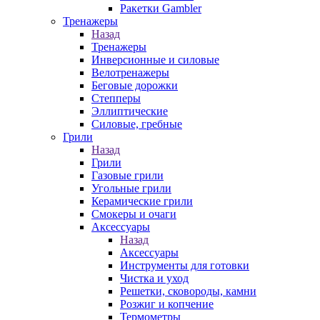
Ракетки Gambler
Тренажеры
Назад
Тренажеры
Инверсионные и силовые
Велотренажеры
Беговые дорожки
Степперы
Эллиптические
Силовые, гребные
Грили
Назад
Грили
Газовые грили
Угольные грили
Керамические грили
Смокеры и очаги
Аксессуары
Назад
Аксессуары
Инструменты для готовки
Чистка и уход
Решетки, сковороды, камни
Розжиг и копчение
Термометры