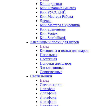
Кии и древки
Кии Dinamika Billiards
Кии РУССКИЙ
Кии Мастера Рябова
Древко
Кии Мастера Якубовича
Кии уцененные
Кии Vortex
Кии Startbilliards
Киевницы и полки для шаров
Назад
Киевницы и полки для шаров
Напольная
Настенная
Полочки для шаров
Эксклюзивные
Современные
Светильники
Назад
Светильники
1 плафон
2 плафона
3 плафона
4 плафона
5 плафонов