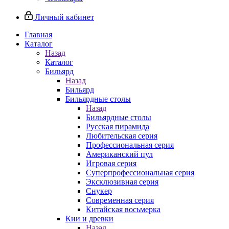
Личный кабинет
Главная
Каталог
Назад
Каталог
Бильярд
Назад
Бильярд
Бильярдные столы
Назад
Бильярдные столы
Русская пирамида
Любительская серия
Профессиональная серия
Американский пул
Игровая серия
Суперпрофессиональная серия
Эксклюзивная серия
Снукер
Современная серия
Китайская восьмерка
Кии и древки
Назад