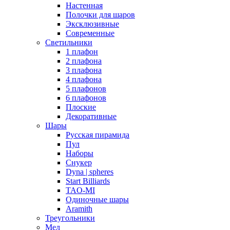
Настенная
Полочки для шаров
Эксклюзивные
Современные
Светильники
1 плафон
2 плафона
3 плафона
4 плафона
5 плафонов
6 плафонов
Плоские
Декоративные
Шары
Русская пирамида
Пул
Наборы
Снукер
Dyna | spheres
Start Billiards
TAO-MI
Одиночные шары
Aramith
Треугольники
Мел