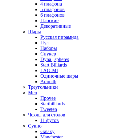
4 плафона
5 плафонов
6 плафонов
Плоские
Декоративные
Шары
Русская пирамида
Пул
Наборы
Снукер
Dyna | spheres
Start Billiards
TAO-MI
Одиночные шары
Aramith
Треугольники
Мел
Прочее
Startbilliards
Tweeten
Чехлы для столов
11 футов
Сукно
Galaxy
Manchester