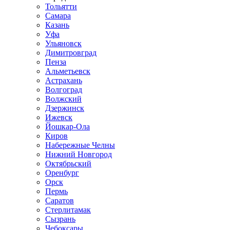
Тольятти
Самара
Казань
Уфа
Ульяновск
Димитровград
Пенза
Альметьевск
Астрахань
Волгоград
Волжский
Дзержинск
Ижевск
Йошкар-Ола
Киров
Набережные Челны
Нижний Новгород
Октябрьский
Оренбург
Орск
Пермь
Саратов
Стерлитамак
Сызрань
Чебоксары