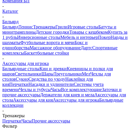
Компания БП
-
Каталог
-
Бильярд
Бильярд
Теннис
Тренажеры
Грили
Игровые столы
Батуты и
минитрамплины
Детские городки
Товары с кешбеком
Купить за
1 рубль
Инверсионные столы
Мебель и интерьер
Покер
Нарды и
шахматы
Футбольные ворота и мячи
Бокс и
единоборства
Массажное оборудование
Дартс
Спортивные
комплексы
Баскетбольные стойки
-
Аксессуары для игрока
Бильярдные столы
Кии и древки
Киевницы и полки для
шаров
Светильники
Шары
Треугольники
Мел
Чехлы для
столов
Сукно
Средства по уходу
Наклейки для
кия
Перчатки
Насадки и удлинители
Системы учета
времени
Чехлы и тубусы
Часы
Все комплектующие
Заточки и
прочие аксессуары
Держатели для киев и мела
Аксессуары для
стола
Аксессуары для кия
Аксессуары для игрока
Бильярдные
коллекции
-
Тренажеры
Перчатки
Часы
Прочие аксессуары
Фильтр