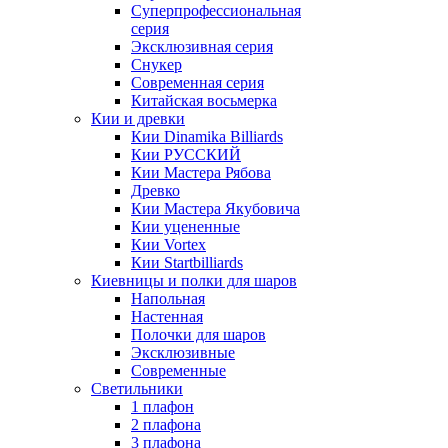
Суперпрофессиональная
серия
Эксклюзивная серия
Снукер
Современная серия
Китайская восьмерка
Кии и древки
Кии Dinamika Billiards
Кии РУССКИЙ
Кии Мастера Рябова
Древко
Кии Мастера Якубовича
Кии уцененные
Кии Vortex
Кии Startbilliards
Киевницы и полки для шаров
Напольная
Настенная
Полочки для шаров
Эксклюзивные
Современные
Светильники
1 плафон
2 плафона
3 плафона