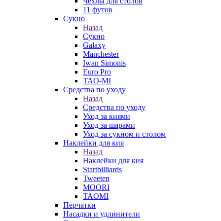
Чехлы для столов
11 футов
Сукно
Назад
Сукно
Galaxy
Manchester
Iwan Simonis
Euro Pro
TAO-MI
Средства по уходу
Назад
Средства по уходу
Уход за киями
Уход за шарами
Уход за сукном и столом
Наклейки для кия
Назад
Наклейки для кия
Startbilliards
Tweeten
MOORI
TAOMI
Перчатки
Насадки и удлинители