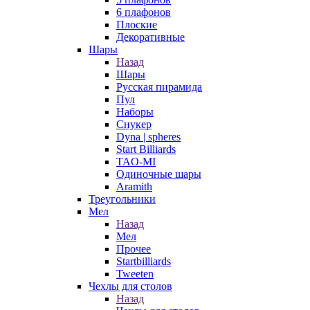
6 плафонов
Плоские
Декоративные
Шары
Назад
Шары
Русская пирамида
Пул
Наборы
Снукер
Dyna | spheres
Start Billiards
TAO-MI
Одиночные шары
Aramith
Треугольники
Мел
Назад
Мел
Прочее
Startbilliards
Tweeten
Чехлы для столов
Назад