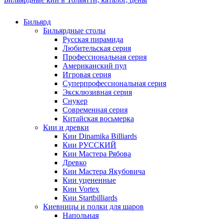
Бильярд
Бильярдные столы
Русская пирамида
Любительская серия
Профессиональная серия
Американский пул
Игровая серия
Суперпрофессиональная серия
Эксклюзивная серия
Снукер
Современная серия
Китайская восьмерка
Кии и древки
Кии Dinamika Billiards
Кии РУССКИЙ
Кии Мастера Рябова
Древко
Кии Мастера Якубовича
Кии уцененные
Кии Vortex
Кии Startbilliards
Киевницы и полки для шаров
Напольная