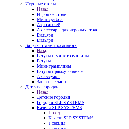
Игровые столы
Назад
Игровые столы
Минифутбол
Аэрохоккей
Аксессуары для игровых столов
Бильяpд
Бильяpд
Батуты и минитрамплины
Назад
Батуты и минитрамплины
Батуты
Минитрамплины
Батуты прямоугольные
Аксессуары
Запасные части
Детские городки
Назад
Детские городки
Городки SLP SYSTEMS
Качели SLP SYSTEMS
Назад
Качели SLP SYSTEMS
1 секция
2 секции