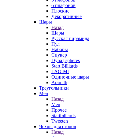
6 плафонов
Плоские
Декоративные
Шары
Назад
Шары
Русская пирамида
Пул
Наборы
Снукер
Dyna | spheres
Start Billiards
TAO-MI
Одиночные шары
Aramith
Треугольники
Мел
Назад
Мел
Прочее
Startbilliards
Tweeten
Чехлы для столов
Назад