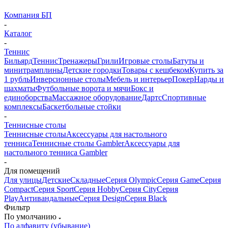
Компания БП
-
Каталог
-
Теннис
Бильярд
Теннис
Тренажеры
Грили
Игровые столы
Батуты и
минитрамплины
Детские городки
Товары с кешбеком
Купить за
1 рубль
Инверсионные столы
Мебель и интерьер
Покер
Нарды и
шахматы
Футбольные ворота и мячи
Бокс и
единоборства
Массажное оборудование
Дартс
Спортивные
комплексы
Баскетбольные стойки
-
Теннисные столы
Теннисные столы
Аксессуары для настольного
тенниса
Теннисные столы Gambler
Аксессуары для
настольного тенниса Gambler
-
Для помещений
Для улицы
Детские
Складные
Серия Olympic
Серия Game
Серия
Compact
Серия Sport
Серия Hobby
Серия City
Серия
Play
Антивандальные
Серия Design
Серия Black
Фильтр
По умолчанию
По алфавиту (убывание)