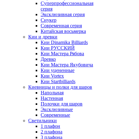
Суперпрофессиональная
серия
Эксклюзивная серия
Снукер
Современная серия
Китайская восьмерка
Кии и древки
Кии Dinamika Billiards
Кии РУССКИЙ
Кии Мастера Рябова
Древко
Кии Мастера Якубовича
Кии уцененные
Кии Vortex
Кии Startbilliards
Киевницы и полки для шаров
Напольная
Настенная
Полочки для шаров
Эксклюзивные
Современные
Светильники
1 плафон
2 плафона
3 плафона