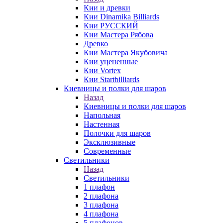
Кии и древки
Кии Dinamika Billiards
Кии РУССКИЙ
Кии Мастера Рябова
Древко
Кии Мастера Якубовича
Кии уцененные
Кии Vortex
Кии Startbilliards
Киевницы и полки для шаров
Назад
Киевницы и полки для шаров
Напольная
Настенная
Полочки для шаров
Эксклюзивные
Современные
Светильники
Назад
Светильники
1 плафон
2 плафона
3 плафона
4 плафона
5 плафонов