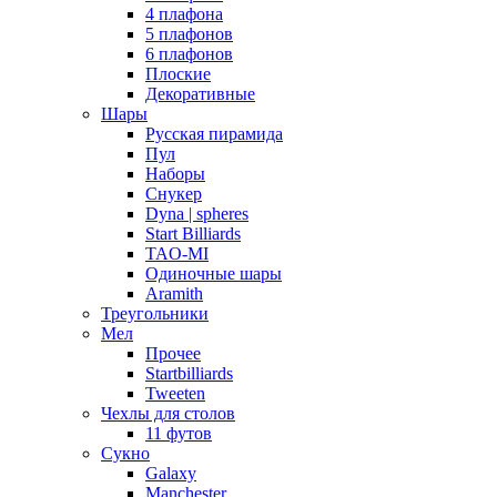
4 плафона
5 плафонов
6 плафонов
Плоские
Декоративные
Шары
Русская пирамида
Пул
Наборы
Снукер
Dyna | spheres
Start Billiards
TAO-MI
Одиночные шары
Aramith
Треугольники
Мел
Прочее
Startbilliards
Tweeten
Чехлы для столов
11 футов
Сукно
Galaxy
Manchester