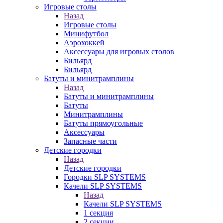
Игровые столы
Назад
Игровые столы
Минифутбол
Аэрохоккей
Аксессуары для игровых столов
Бильяpд
Бильяpд
Батуты и минитрамплины
Назад
Батуты и минитрамплины
Батуты
Минитрамплины
Батуты прямоугольные
Аксессуары
Запасные части
Детские городки
Назад
Детские городки
Городки SLP SYSTEMS
Качели SLP SYSTEMS
Назад
Качели SLP SYSTEMS
1 секция
2 секции