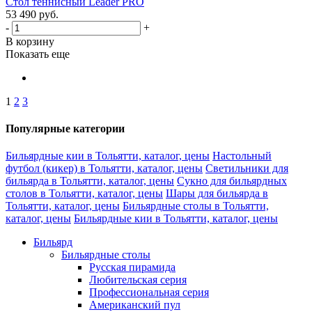
Стол теннисный Leader PRO
53 490
руб.
-
+
В корзину
Показать еще
1
2
3
Популярные категории
Бильярдные кии в Тольятти, каталог, цены
Настольный
футбол (кикер) в Тольятти, каталог, цены
Светильники для
бильярда в Тольятти, каталог, цены
Сукно для бильярдных
столов в Тольятти, каталог, цены
Шары для бильярда в
Тольятти, каталог, цены
Бильярдные столы в Тольятти,
каталог, цены
Бильярдные кии в Тольятти, каталог, цены
Бильярд
Бильярдные столы
Русская пирамида
Любительская серия
Профессиональная серия
Американский пул