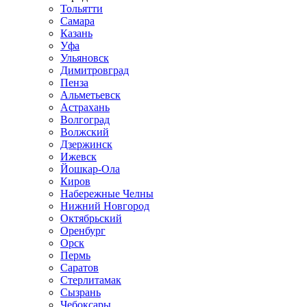
Тольятти
Самара
Казань
Уфа
Ульяновск
Димитровград
Пенза
Альметьевск
Астрахань
Волгоград
Волжский
Дзержинск
Ижевск
Йошкар-Ола
Киров
Набережные Челны
Нижний Новгород
Октябрьский
Оренбург
Орск
Пермь
Саратов
Стерлитамак
Сызрань
Чебоксары