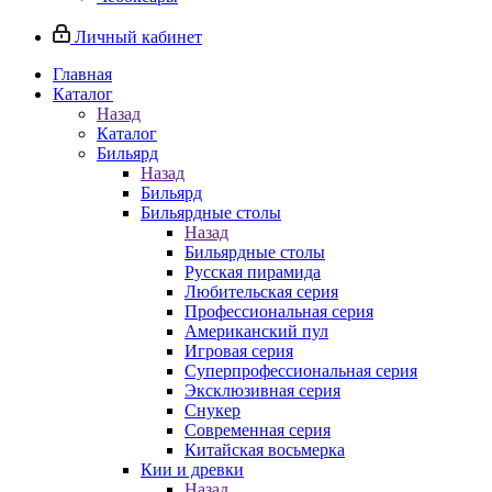
Личный кабинет
Главная
Каталог
Назад
Каталог
Бильярд
Назад
Бильярд
Бильярдные столы
Назад
Бильярдные столы
Русская пирамида
Любительская серия
Профессиональная серия
Американский пул
Игровая серия
Суперпрофессиональная серия
Эксклюзивная серия
Снукер
Современная серия
Китайская восьмерка
Кии и древки
Назад