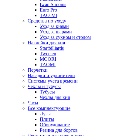
Iwan Simonis
Euro Pro
TAO-MI
Средства по уходу
Уход за киями
Уход за шарами
Уход за сукном и столом
Наклейки для кия
Startbilliards
Tweeten
MOORI
TAOMI
Перчатки
Насадки и удлинители
Системы учета времени
Чехлы и тубусы
Тубусы
Чехлы для кия
Часы
Все комплектующие
Лузы
Плиты
Оборудование
Резина для бортов
Держатели для киев и мела