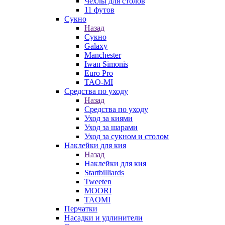
Чехлы для столов
11 футов
Сукно
Назад
Сукно
Galaxy
Manchester
Iwan Simonis
Euro Pro
TAO-MI
Средства по уходу
Назад
Средства по уходу
Уход за киями
Уход за шарами
Уход за сукном и столом
Наклейки для кия
Назад
Наклейки для кия
Startbilliards
Tweeten
MOORI
TAOMI
Перчатки
Насадки и удлинители