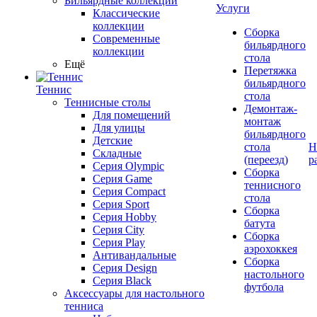
Бильярдные коллекции
Услуги
Классические
коллекции
Сборка
Современные
бильярдного
коллекции
стола
Ещё
Перетяжка
бильярдного
Теннис
стола
Теннисные столы
Демонтаж-
Для помещений
монтаж
Для улицы
бильярдного
Детские
стола
Н
Складные
(переезд)
р
Серия Olympic
Сборка
Серия Game
теннисного
Серия Compact
стола
Серия Sport
Сборка
Серия Hobby
батута
Серия City
Сборка
Серия Play
аэрохоккея
Антивандальные
Сборка
Серия Design
настольного
Серия Black
футбола
Аксессуары для настольного
тенниса