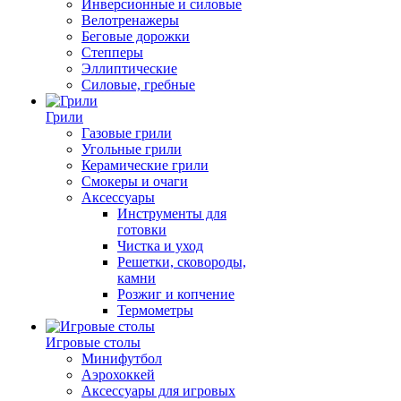
Инверсионные и силовые
Велотренажеры
Беговые дорожки
Степперы
Эллиптические
Силовые, гребные
Грили
Газовые грили
Угольные грили
Керамические грили
Смокеры и очаги
Аксессуары
Инструменты для
готовки
Чистка и уход
Решетки, сковороды,
камни
Розжиг и копчение
Термометры
Игровые столы
Минифутбол
Аэрохоккей
Аксессуары для игровых