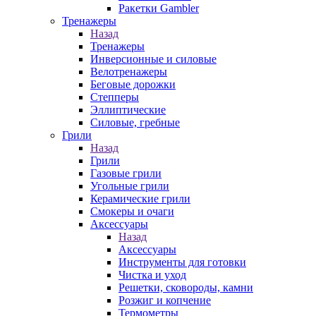
Ракетки Gambler
Тренажеры
Назад
Тренажеры
Инверсионные и силовые
Велотренажеры
Беговые дорожки
Степперы
Эллиптические
Силовые, гребные
Грили
Назад
Грили
Газовые грили
Угольные грили
Керамические грили
Смокеры и очаги
Аксессуары
Назад
Аксессуары
Инструменты для готовки
Чистка и уход
Решетки, сковороды, камни
Розжиг и копчение
Термометры