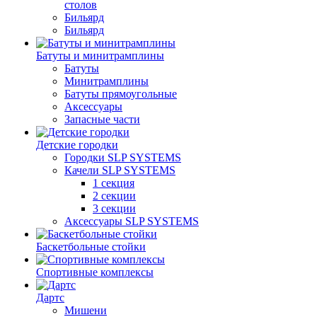
столов
Бильяpд
Бильяpд
Батуты и минитрамплины
Батуты
Минитрамплины
Батуты прямоугольные
Аксессуары
Запасные части
Детские городки
Городки SLP SYSTEMS
Качели SLP SYSTEMS
1 секция
2 секции
3 секции
Аксессуары SLP SYSTEMS
Баскетбольные стойки
Спортивные комплексы
Дартс
Мишени