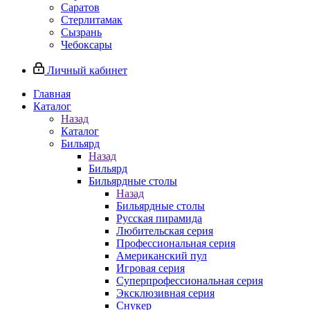
Саратов
Стерлитамак
Сызрань
Чебоксары
Личный кабинет
Главная
Каталог
Назад
Каталог
Бильярд
Назад
Бильярд
Бильярдные столы
Назад
Бильярдные столы
Русская пирамида
Любительская серия
Профессиональная серия
Американский пул
Игровая серия
Суперпрофессиональная серия
Эксклюзивная серия
Снукер