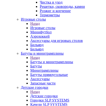
Чистка и уход
Решетки, сковороды, камни
Розжиг и копчение
Термометры
Игровые столы
Назад
Игровые столы
Минифутбол
Аэрохоккей
Аксессуары для игровых столов
Бильяpд
Бильяpд
Батуты и минитрамплины
Назад
Батуты и минитрамплины
Батуты
Минитрамплины
Батуты прямоугольные
Аксессуары
Запасные части
Детские городки
Назад
Детские городки
Городки SLP SYSTEMS
Качели SLP SYSTEMS