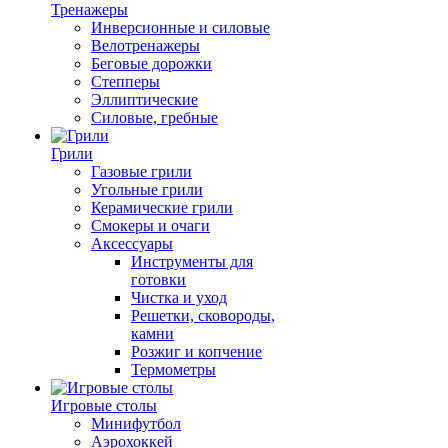
Тренажеры
Инверсионные и силовые
Велотренажеры
Беговые дорожки
Степперы
Эллиптические
Силовые, гребные
Грили
Газовые грили
Угольные грили
Керамические грили
Смокеры и очаги
Аксессуары
Инструменты для
готовки
Чистка и уход
Решетки, сковороды,
камни
Розжиг и копчение
Термометры
Игровые столы
Минифутбол
Аэрохоккей