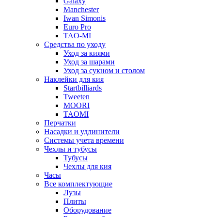
Galaxy
Manchester
Iwan Simonis
Euro Pro
TAO-MI
Средства по уходу
Уход за киями
Уход за шарами
Уход за сукном и столом
Наклейки для кия
Startbilliards
Tweeten
MOORI
TAOMI
Перчатки
Насадки и удлинители
Системы учета времени
Чехлы и тубусы
Тубусы
Чехлы для кия
Часы
Все комплектующие
Лузы
Плиты
Оборудование