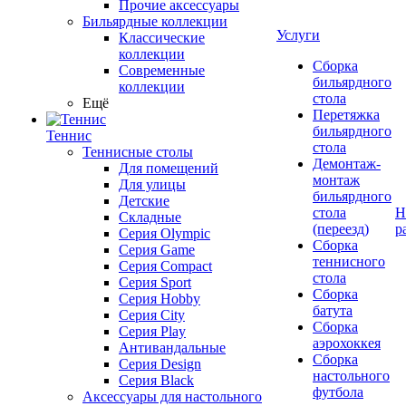
Прочие аксессуары
Бильярдные коллекции
Услуги
Классические
коллекции
Сборка
Современные
бильярдного
коллекции
стола
Ещё
Перетяжка
бильярдного
Теннис
стола
Теннисные столы
Демонтаж-
Для помещений
монтаж
Для улицы
бильярдного
Детские
стола
Н
Складные
(переезд)
р
Серия Olympic
Сборка
Серия Game
теннисного
Серия Compact
стола
Серия Sport
Сборка
Серия Hobby
батута
Серия City
Сборка
Серия Play
аэрохоккея
Антивандальные
Сборка
Серия Design
настольного
Серия Black
футбола
Аксессуары для настольного