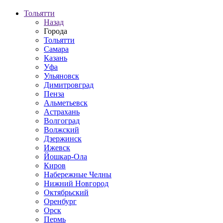
Тольятти
Назад
Города
Тольятти
Самара
Казань
Уфа
Ульяновск
Димитровград
Пенза
Альметьевск
Астрахань
Волгоград
Волжский
Дзержинск
Ижевск
Йошкар-Ола
Киров
Набережные Челны
Нижний Новгород
Октябрьский
Оренбург
Орск
Пермь