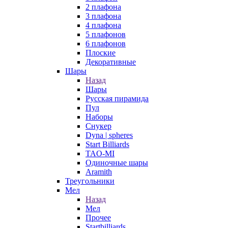
2 плафона
3 плафона
4 плафона
5 плафонов
6 плафонов
Плоские
Декоративные
Шары
Назад
Шары
Русская пирамида
Пул
Наборы
Снукер
Dyna | spheres
Start Billiards
TAO-MI
Одиночные шары
Aramith
Треугольники
Мел
Назад
Мел
Прочее
Startbilliards