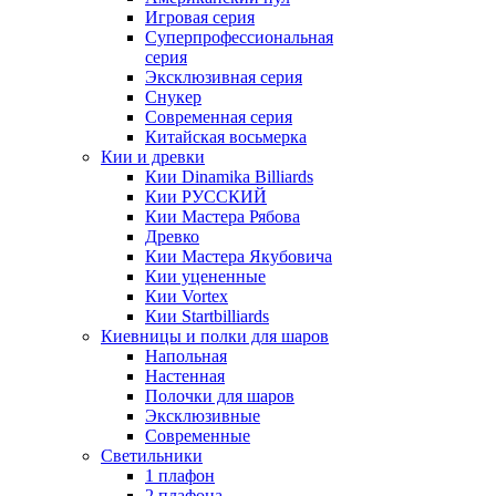
Игровая серия
Суперпрофессиональная
серия
Эксклюзивная серия
Снукер
Современная серия
Китайская восьмерка
Кии и древки
Кии Dinamika Billiards
Кии РУССКИЙ
Кии Мастера Рябова
Древко
Кии Мастера Якубовича
Кии уцененные
Кии Vortex
Кии Startbilliards
Киевницы и полки для шаров
Напольная
Настенная
Полочки для шаров
Эксклюзивные
Современные
Светильники
1 плафон
2 плафона