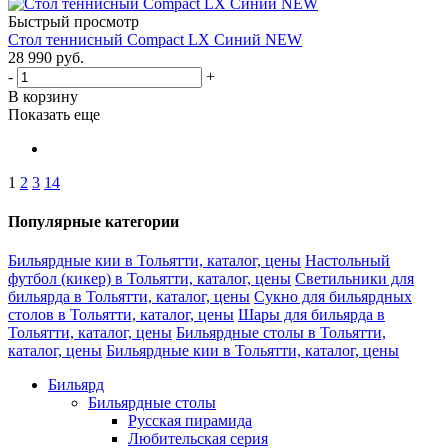
Быстрый просмотр
Стол теннисный Compact LX Синий NEW
28 990
руб.
-
+
В корзину
Показать еще
1
2
3
14
Популярные категории
Бильярдные кии в Тольятти, каталог, цены
Настольный
футбол (кикер) в Тольятти, каталог, цены
Светильники для
бильярда в Тольятти, каталог, цены
Сукно для бильярдных
столов в Тольятти, каталог, цены
Шары для бильярда в
Тольятти, каталог, цены
Бильярдные столы в Тольятти,
каталог, цены
Бильярдные кии в Тольятти, каталог, цены
Бильярд
Бильярдные столы
Русская пирамида
Любительская серия