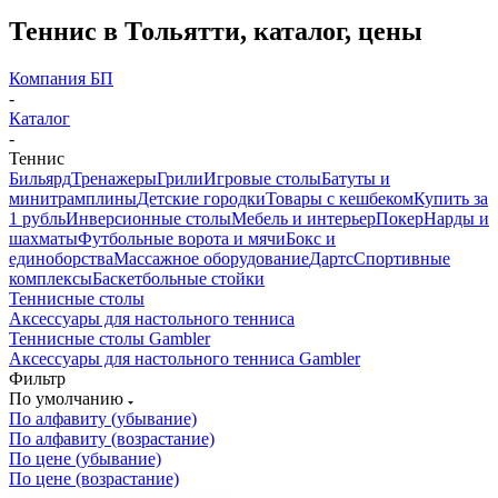
Теннис в Тольятти, каталог, цены
Компания БП
-
Каталог
-
Теннис
Бильярд
Тренажеры
Грили
Игровые столы
Батуты и
минитрамплины
Детские городки
Товары с кешбеком
Купить за
1 рубль
Инверсионные столы
Мебель и интерьер
Покер
Нарды и
шахматы
Футбольные ворота и мячи
Бокс и
единоборства
Массажное оборудование
Дартс
Спортивные
комплексы
Баскетбольные стойки
Теннисные столы
Аксессуары для настольного тенниса
Теннисные столы Gambler
Аксессуары для настольного тенниса Gambler
Фильтр
По умолчанию
По алфавиту (убывание)
По алфавиту (возрастание)
По цене (убывание)
По цене (возрастание)