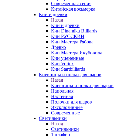
Современная серия
Китайская восьмерка
Кии и древки
Назад
Кии и древки
Кии Dinamika Billiards
Кии РУССКИЙ
Кии Мастера Рябова
Древко
Кии Мастера Якубовича
Кии уцененные
Кии Vortex
Кии Startbilliards
Киевницы и полки для шаров
Назад
Киевницы и полки для шаров
Напольная
Настенная
Полочки для шаров
Эксклюзивные
Современные
Светильники
Назад
Светильники
1 плафон