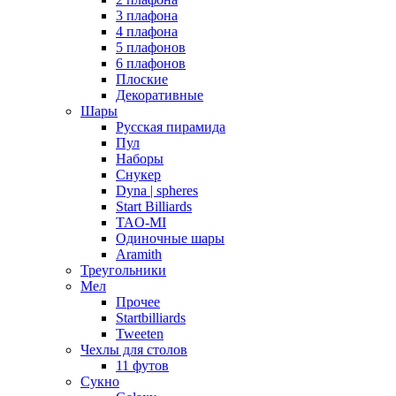
3 плафона
4 плафона
5 плафонов
6 плафонов
Плоские
Декоративные
Шары
Русская пирамида
Пул
Наборы
Снукер
Dyna | spheres
Start Billiards
TAO-MI
Одиночные шары
Aramith
Треугольники
Мел
Прочее
Startbilliards
Tweeten
Чехлы для столов
11 футов
Сукно