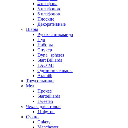
4 плафона
5 плафонов
6 плафонов
Плоские
Декоративные
Шары
Русская пирамида
Пул
Наборы
Снукер
Dyna | spheres
Start Billiards
TAO-MI
Одиночные шары
Aramith
Треугольники
Мел
Прочее
Startbilliards
Tweeten
Чехлы для столов
11 футов
Сукно
Galaxy
Manchester