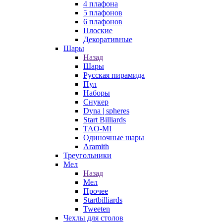
4 плафона
5 плафонов
6 плафонов
Плоские
Декоративные
Шары
Назад
Шары
Русская пирамида
Пул
Наборы
Снукер
Dyna | spheres
Start Billiards
TAO-MI
Одиночные шары
Aramith
Треугольники
Мел
Назад
Мел
Прочее
Startbilliards
Tweeten
Чехлы для столов