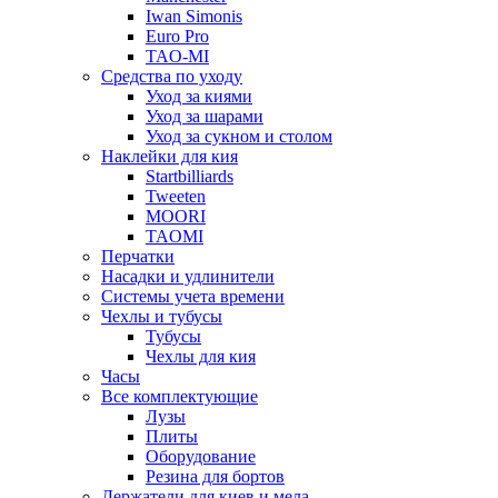
Iwan Simonis
Euro Pro
TAO-MI
Средства по уходу
Уход за киями
Уход за шарами
Уход за сукном и столом
Наклейки для кия
Startbilliards
Tweeten
MOORI
TAOMI
Перчатки
Насадки и удлинители
Системы учета времени
Чехлы и тубусы
Тубусы
Чехлы для кия
Часы
Все комплектующие
Лузы
Плиты
Оборудование
Резина для бортов
Держатели для киев и мела