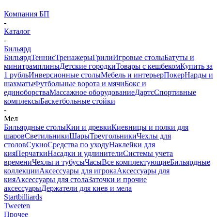
Компания БП
-
Каталог
-
Бильярд
Бильярд
Теннис
Тренажеры
Грили
Игровые столы
Батуты и
минитрамплины
Детские городки
Товары с кешбеком
Купить за
1 рубль
Инверсионные столы
Мебель и интерьер
Покер
Нарды и
шахматы
Футбольные ворота и мячи
Бокс и
единоборства
Массажное оборудование
Дартс
Спортивные
комплексы
Баскетбольные стойки
-
Мел
Бильярдные столы
Кии и древки
Киевницы и полки для
шаров
Светильники
Шары
Треугольники
Чехлы для
столов
Сукно
Средства по уходу
Наклейки для
кия
Перчатки
Насадки и удлинители
Системы учета
времени
Чехлы и тубусы
Часы
Все комплектующие
Бильярдные
коллекции
Аксессуары для игрока
Аксессуары для
кия
Аксессуары для стола
Заточки и прочие
аксессуары
Держатели для киев и мела
Startbilliards
Tweeten
Прочее