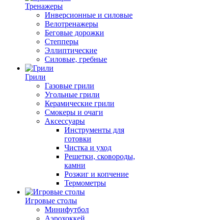
Тренажеры
Инверсионные и силовые
Велотренажеры
Беговые дорожки
Степперы
Эллиптические
Силовые, гребные
Грили
Газовые грили
Угольные грили
Керамические грили
Смокеры и очаги
Аксессуары
Инструменты для
готовки
Чистка и уход
Решетки, сковороды,
камни
Розжиг и копчение
Термометры
Игровые столы
Минифутбол
Аэрохоккей