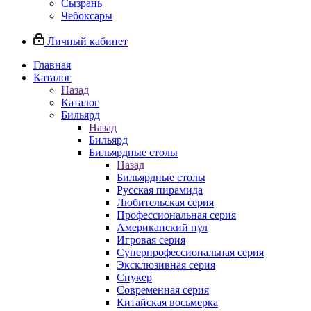
Сызрань
Чебоксары
Личный кабинет
Главная
Каталог
Назад
Каталог
Бильярд
Назад
Бильярд
Бильярдные столы
Назад
Бильярдные столы
Русская пирамида
Любительская серия
Профессиональная серия
Американский пул
Игровая серия
Суперпрофессиональная серия
Эксклюзивная серия
Снукер
Современная серия
Китайская восьмерка