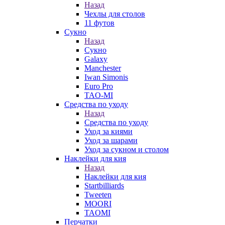
Назад
Чехлы для столов
11 футов
Сукно
Назад
Сукно
Galaxy
Manchester
Iwan Simonis
Euro Pro
TAO-MI
Средства по уходу
Назад
Средства по уходу
Уход за киями
Уход за шарами
Уход за сукном и столом
Наклейки для кия
Назад
Наклейки для кия
Startbilliards
Tweeten
MOORI
TAOMI
Перчатки