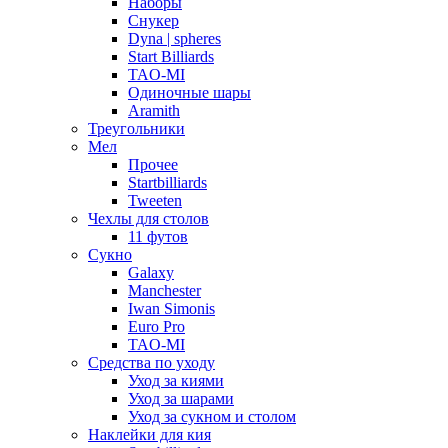
Наборы
Снукер
Dyna | spheres
Start Billiards
TAO-MI
Одиночные шары
Aramith
Треугольники
Мел
Прочее
Startbilliards
Tweeten
Чехлы для столов
11 футов
Сукно
Galaxy
Manchester
Iwan Simonis
Euro Pro
TAO-MI
Средства по уходу
Уход за киями
Уход за шарами
Уход за сукном и столом
Наклейки для кия