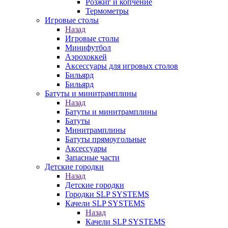
Розжиг и копчение
Термометры
Игровые столы
Назад
Игровые столы
Минифутбол
Аэрохоккей
Аксессуары для игровых столов
Бильяpд
Бильяpд
Батуты и минитрамплины
Назад
Батуты и минитрамплины
Батуты
Минитрамплины
Батуты прямоугольные
Аксессуары
Запасные части
Детские городки
Назад
Детские городки
Городки SLP SYSTEMS
Качели SLP SYSTEMS
Назад
Качели SLP SYSTEMS