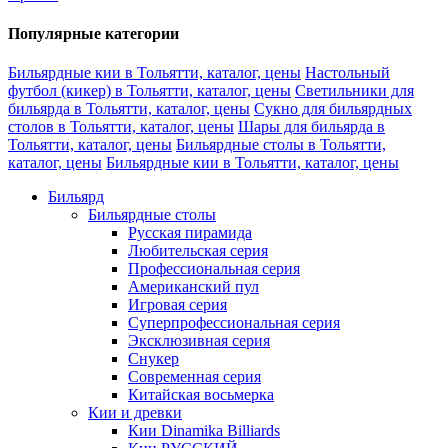
Популярные категории
Бильярдные кии в Тольятти, каталог, цены
Настольный
футбол (кикер) в Тольятти, каталог, цены
Светильники для
бильярда в Тольятти, каталог, цены
Сукно для бильярдных
столов в Тольятти, каталог, цены
Шары для бильярда в
Тольятти, каталог, цены
Бильярдные столы в Тольятти,
каталог, цены
Бильярдные кии в Тольятти, каталог, цены
Бильярд
Бильярдные столы
Русская пирамида
Любительская серия
Профессиональная серия
Американский пул
Игровая серия
Суперпрофессиональная серия
Эксклюзивная серия
Снукер
Современная серия
Китайская восьмерка
Кии и древки
Кии Dinamika Billiards