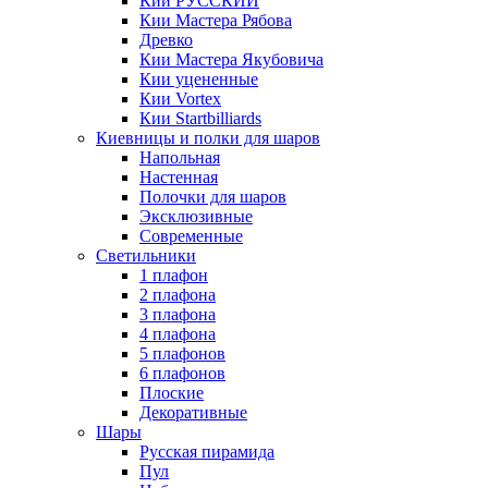
Кии РУССКИЙ
Кии Мастера Рябова
Древко
Кии Мастера Якубовича
Кии уцененные
Кии Vortex
Кии Startbilliards
Киевницы и полки для шаров
Напольная
Настенная
Полочки для шаров
Эксклюзивные
Современные
Светильники
1 плафон
2 плафона
3 плафона
4 плафона
5 плафонов
6 плафонов
Плоские
Декоративные
Шары
Русская пирамида
Пул