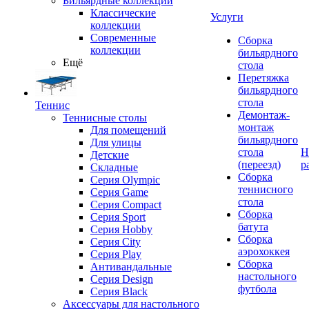
Бильярдные коллекции
Классические
Услуги
коллекции
Современные
Сборка
коллекции
бильярдного
Ещё
стола
Перетяжка
бильярдного
стола
Теннис
Демонтаж-
Теннисные столы
монтаж
Для помещений
бильярдного
Для улицы
стола
Н
Детские
(переезд)
р
Складные
Сборка
Серия Olympic
теннисного
Серия Game
стола
Серия Compact
Сборка
Серия Sport
батута
Серия Hobby
Сборка
Серия City
аэрохоккея
Серия Play
Сборка
Антивандальные
настольного
Серия Design
футбола
Серия Black
Аксессуары для настольного