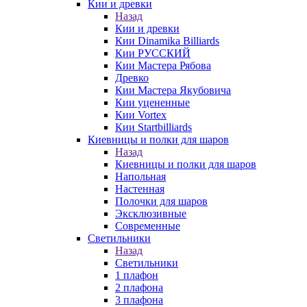
Кии и древки
Назад
Кии и древки
Кии Dinamika Billiards
Кии РУССКИЙ
Кии Мастера Рябова
Древко
Кии Мастера Якубовича
Кии уцененные
Кии Vortex
Кии Startbilliards
Киевницы и полки для шаров
Назад
Киевницы и полки для шаров
Напольная
Настенная
Полочки для шаров
Эксклюзивные
Современные
Светильники
Назад
Светильники
1 плафон
2 плафона
3 плафона