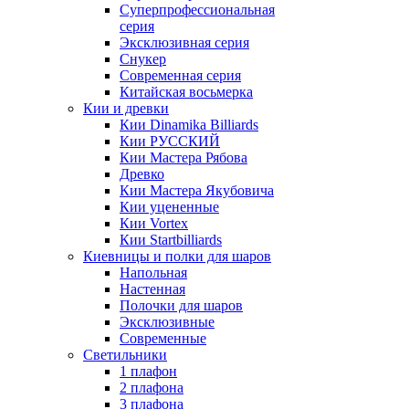
Суперпрофессиональная
серия
Эксклюзивная серия
Снукер
Современная серия
Китайская восьмерка
Кии и древки
Кии Dinamika Billiards
Кии РУССКИЙ
Кии Мастера Рябова
Древко
Кии Мастера Якубовича
Кии уцененные
Кии Vortex
Кии Startbilliards
Киевницы и полки для шаров
Напольная
Настенная
Полочки для шаров
Эксклюзивные
Современные
Светильники
1 плафон
2 плафона
3 плафона