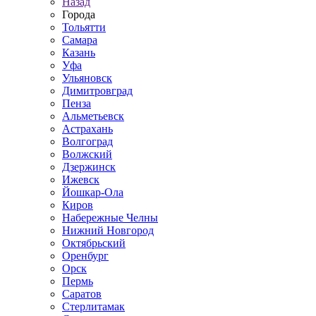
Назад
Города
Тольятти
Самара
Казань
Уфа
Ульяновск
Димитровград
Пенза
Альметьевск
Астрахань
Волгоград
Волжский
Дзержинск
Ижевск
Йошкар-Ола
Киров
Набережные Челны
Нижний Новгород
Октябрьский
Оренбург
Орск
Пермь
Саратов
Стерлитамак