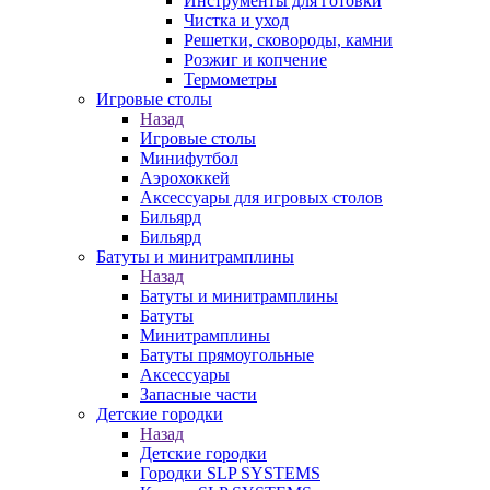
Инструменты для готовки
Чистка и уход
Решетки, сковороды, камни
Розжиг и копчение
Термометры
Игровые столы
Назад
Игровые столы
Минифутбол
Аэрохоккей
Аксессуары для игровых столов
Бильяpд
Бильяpд
Батуты и минитрамплины
Назад
Батуты и минитрамплины
Батуты
Минитрамплины
Батуты прямоугольные
Аксессуары
Запасные части
Детские городки
Назад
Детские городки
Городки SLP SYSTEMS