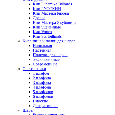
Кии Dinamika Billiards
Кии РУССКИЙ
Кии Мастера Рябова
Древко
Кии Мастера Якубовича
Кии уцененные
Кии Vortex
Кии Startbilliards
Киевницы и полки для шаров
Напольная
Настенная
Полочки для шаров
Эксклюзивные
Современные
Светильники
1 плафон
2 плафона
3 плафона
4 плафона
5 плафонов
6 плафонов
Плоские
Декоративные
Шары
Русская пирамида