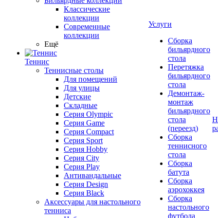
Бильярдные коллекции
Классические
коллекции
Услуги
Современные
коллекции
Сборка
Ещё
бильярдного
стола
Теннис
Перетяжка
Теннисные столы
бильярдного
Для помещений
стола
Для улицы
Демонтаж-
Детские
монтаж
Складные
бильярдного
Серия Olympic
стола
Н
Серия Game
(переезд)
р
Серия Compact
Сборка
Серия Sport
теннисного
Серия Hobby
стола
Серия City
Сборка
Серия Play
батута
Антивандальные
Сборка
Серия Design
аэрохоккея
Серия Black
Сборка
Аксессуары для настольного
настольного
тенниса
футбола