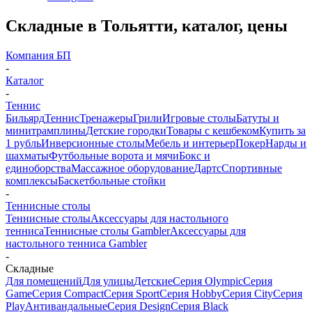
Складные в Тольятти, каталог, цены
Компания БП
-
Каталог
-
Теннис
Бильярд
Теннис
Тренажеры
Грили
Игровые столы
Батуты и
минитрамплины
Детские городки
Товары с кешбеком
Купить за
1 рубль
Инверсионные столы
Мебель и интерьер
Покер
Нарды и
шахматы
Футбольные ворота и мячи
Бокс и
единоборства
Массажное оборудование
Дартс
Спортивные
комплексы
Баскетбольные стойки
-
Теннисные столы
Теннисные столы
Аксессуары для настольного
тенниса
Теннисные столы Gambler
Аксессуары для
настольного тенниса Gambler
-
Складные
Для помещений
Для улицы
Детские
Серия Olympic
Серия
Game
Серия Compact
Серия Sport
Серия Hobby
Серия City
Серия
Play
Антивандальные
Серия Design
Серия Black