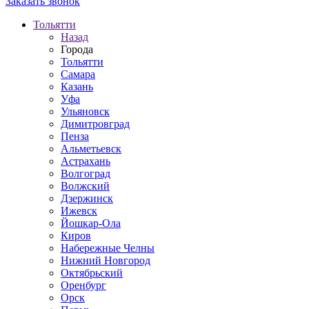
Заказать звонок
Тольятти
Назад
Города
Тольятти
Самара
Казань
Уфа
Ульяновск
Димитровград
Пенза
Альметьевск
Астрахань
Волгоград
Волжский
Дзержинск
Ижевск
Йошкар-Ола
Киров
Набережные Челны
Нижний Новгород
Октябрьский
Оренбург
Орск