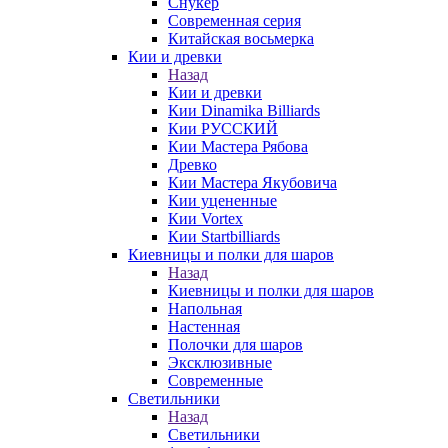
Снукер
Современная серия
Китайская восьмерка
Кии и древки
Назад
Кии и древки
Кии Dinamika Billiards
Кии РУССКИЙ
Кии Мастера Рябова
Древко
Кии Мастера Якубовича
Кии уцененные
Кии Vortex
Кии Startbilliards
Киевницы и полки для шаров
Назад
Киевницы и полки для шаров
Напольная
Настенная
Полочки для шаров
Эксклюзивные
Современные
Светильники
Назад
Светильники