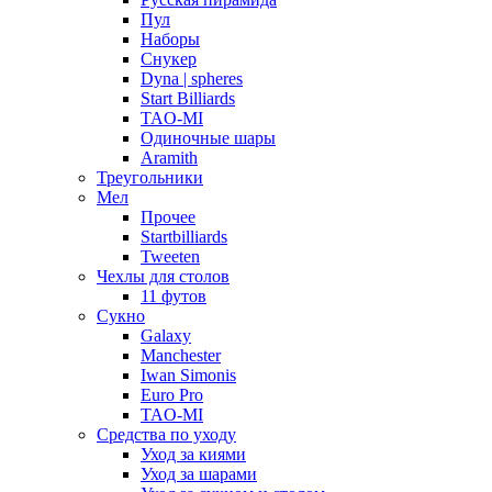
Пул
Наборы
Снукер
Dyna | spheres
Start Billiards
TAO-MI
Одиночные шары
Aramith
Треугольники
Мел
Прочее
Startbilliards
Tweeten
Чехлы для столов
11 футов
Сукно
Galaxy
Manchester
Iwan Simonis
Euro Pro
TAO-MI
Средства по уходу
Уход за киями
Уход за шарами