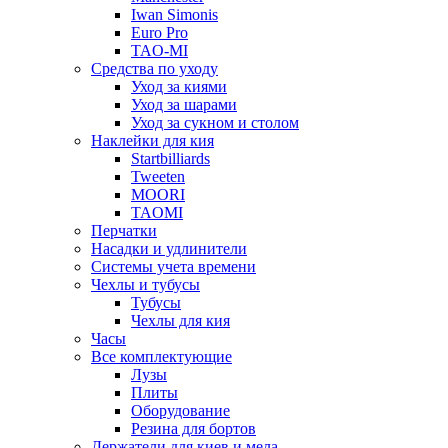
Iwan Simonis
Euro Pro
TAO-MI
Средства по уходу
Уход за киями
Уход за шарами
Уход за сукном и столом
Наклейки для кия
Startbilliards
Tweeten
MOORI
TAOMI
Перчатки
Насадки и удлинители
Системы учета времени
Чехлы и тубусы
Тубусы
Чехлы для кия
Часы
Все комплектующие
Лузы
Плиты
Оборудование
Резина для бортов
Держатели для киев и мела