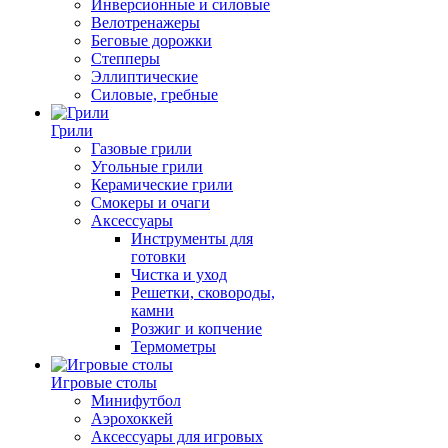
Инверсионные и силовые
Велотренажеры
Беговые дорожки
Степперы
Эллиптические
Силовые, гребные
Грили
Газовые грили
Угольные грили
Керамические грили
Смокеры и очаги
Аксессуары
Инструменты для
готовки
Чистка и уход
Решетки, сковороды,
камни
Розжиг и копчение
Термометры
Игровые столы
Минифутбол
Аэрохоккей
Аксессуары для игровых