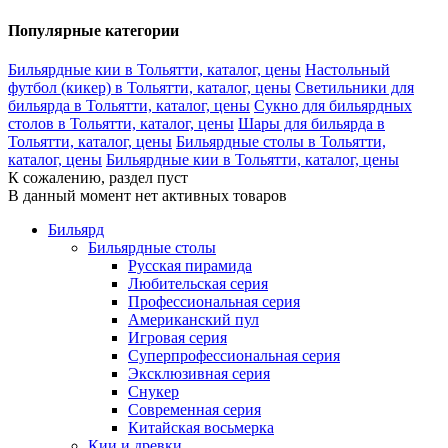
Популярные категории
Бильярдные кии в Тольятти, каталог, цены
Настольный
футбол (кикер) в Тольятти, каталог, цены
Светильники для
бильярда в Тольятти, каталог, цены
Сукно для бильярдных
столов в Тольятти, каталог, цены
Шары для бильярда в
Тольятти, каталог, цены
Бильярдные столы в Тольятти,
каталог, цены
Бильярдные кии в Тольятти, каталог, цены
К сожалению, раздел пуст
В данный момент нет активных товаров
Бильярд
Бильярдные столы
Русская пирамида
Любительская серия
Профессиональная серия
Американский пул
Игровая серия
Суперпрофессиональная серия
Эксклюзивная серия
Снукер
Современная серия
Китайская восьмерка
Кии и древки