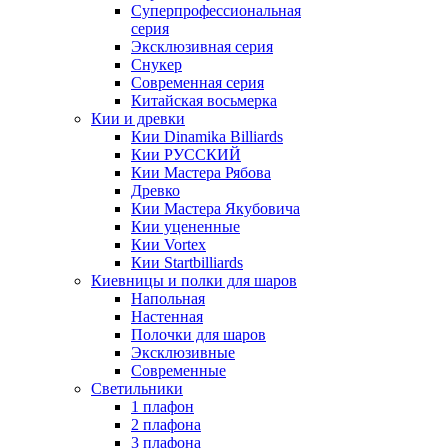
Суперпрофессиональная
серия
Эксклюзивная серия
Снукер
Современная серия
Китайская восьмерка
Кии и древки
Кии Dinamika Billiards
Кии РУССКИЙ
Кии Мастера Рябова
Древко
Кии Мастера Якубовича
Кии уцененные
Кии Vortex
Кии Startbilliards
Киевницы и полки для шаров
Напольная
Настенная
Полочки для шаров
Эксклюзивные
Современные
Светильники
1 плафон
2 плафона
3 плафона