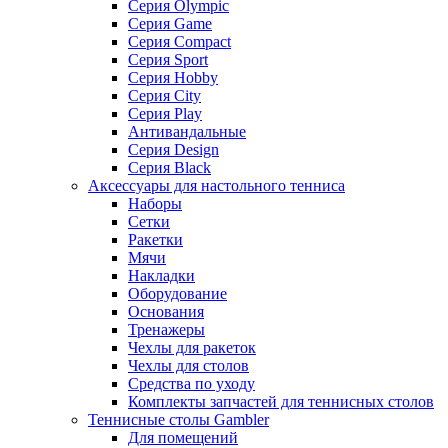
Серия Olympic
Серия Game
Серия Compact
Серия Sport
Серия Hobby
Серия City
Серия Play
Антивандальные
Серия Design
Серия Black
Аксессуары для настольного тенниса
Наборы
Сетки
Ракетки
Мячи
Накладки
Оборудование
Основания
Тренажеры
Чехлы для ракеток
Чехлы для столов
Средства по уходу
Комплекты запчастей для теннисных столов
Теннисные столы Gambler
Для помещений