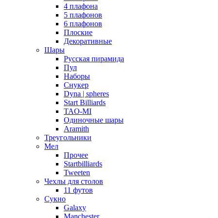
4 плафона
5 плафонов
6 плафонов
Плоские
Декоративные
Шары
Русская пирамида
Пул
Наборы
Снукер
Dyna | spheres
Start Billiards
TAO-MI
Одиночные шары
Aramith
Треугольники
Мел
Прочее
Startbilliards
Tweeten
Чехлы для столов
11 футов
Сукно
Galaxy
Manchester