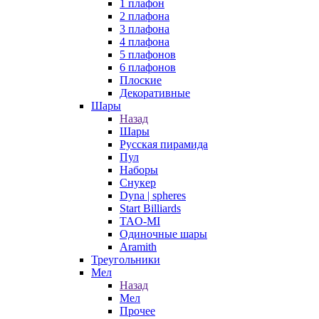
1 плафон
2 плафона
3 плафона
4 плафона
5 плафонов
6 плафонов
Плоские
Декоративные
Шары
Назад
Шары
Русская пирамида
Пул
Наборы
Снукер
Dyna | spheres
Start Billiards
TAO-MI
Одиночные шары
Aramith
Треугольники
Мел
Назад
Мел
Прочее