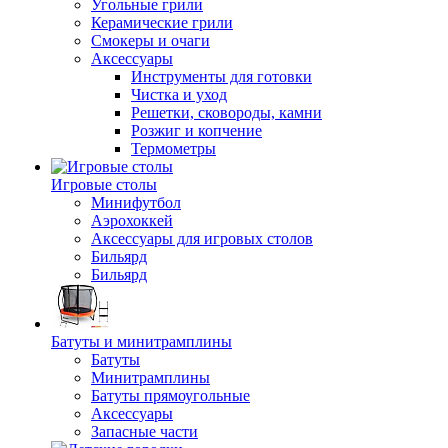
Угольные грили
Керамические грили
Смокеры и очаги
Аксессуары
Инструменты для готовки
Чистка и уход
Решетки, сковороды, камни
Розжиг и копчение
Термометры
Игровые столы
Минифутбол
Аэрохоккей
Аксессуары для игровых столов
Бильяpд
Бильяpд
Батуты и минитрамплины
Батуты
Минитрамплины
Батуты прямоугольные
Аксессуары
Запасные части