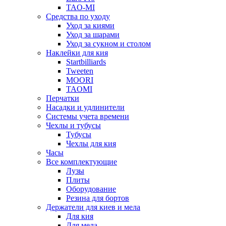
TAO-MI
Средства по уходу
Уход за киями
Уход за шарами
Уход за сукном и столом
Наклейки для кия
Startbilliards
Tweeten
MOORI
TAOMI
Перчатки
Насадки и удлинители
Системы учета времени
Чехлы и тубусы
Тубусы
Чехлы для кия
Часы
Все комплектующие
Лузы
Плиты
Оборудование
Резина для бортов
Держатели для киев и мела
Для кия
Для мела