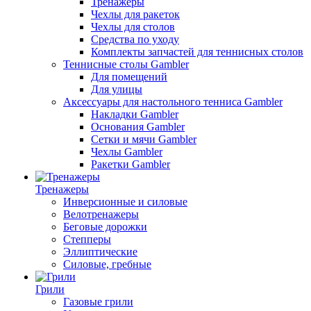
Тренажеры
Чехлы для ракеток
Чехлы для столов
Средства по уходу
Комплекты запчастей для теннисных столов
Теннисные столы Gambler
Для помещений
Для улицы
Аксессуары для настольного тенниса Gambler
Накладки Gambler
Основания Gambler
Сетки и мячи Gambler
Чехлы Gambler
Ракетки Gambler
Тренажеры
Инверсионные и силовые
Велотренажеры
Беговые дорожки
Степперы
Эллиптические
Силовые, гребные
Грили
Газовые грили