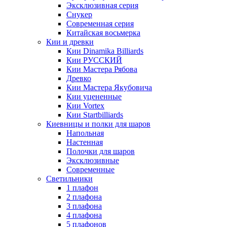
Эксклюзивная серия
Снукер
Современная серия
Китайская восьмерка
Кии и древки
Кии Dinamika Billiards
Кии РУССКИЙ
Кии Мастера Рябова
Древко
Кии Мастера Якубовича
Кии уцененные
Кии Vortex
Кии Startbilliards
Киевницы и полки для шаров
Напольная
Настенная
Полочки для шаров
Эксклюзивные
Современные
Светильники
1 плафон
2 плафона
3 плафона
4 плафона
5 плафонов