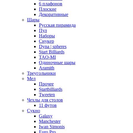
6 плафонов
Плоские
Декоративные
Шары
Русская пирамида
Пул
Наборы
Снукер
Dyna | spheres
Start Billiards
TAO-MI
Одиночные шары
Aramith
Треугольники
Мел
Прочее
Startbilliards
Tweeten
Чехлы для столов
11 футов
Сукно
Galaxy
Manchester
Iwan Simonis
Euro Pro