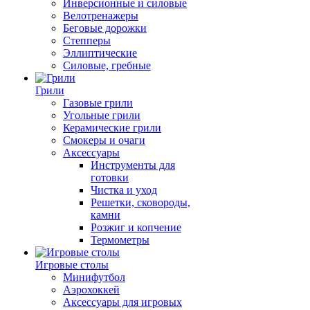
Инверсионные и силовые
Велотренажеры
Беговые дорожки
Степперы
Эллиптические
Силовые, гребные
Грили
Газовые грили
Угольные грили
Керамические грили
Смокеры и очаги
Аксессуары
Инструменты для
готовки
Чистка и уход
Решетки, сковороды,
камни
Розжиг и копчение
Термометры
Игровые столы
Минифутбол
Аэрохоккей
Аксессуары для игровых