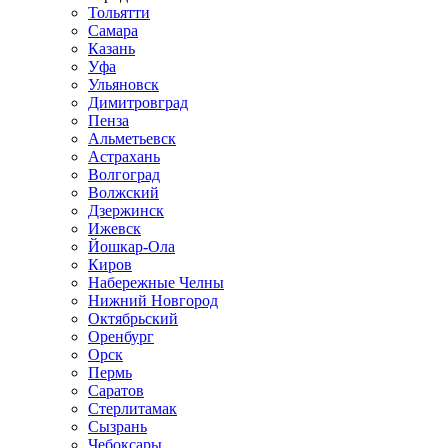
Тольятти
Самара
Казань
Уфа
Ульяновск
Димитровград
Пенза
Альметьевск
Астрахань
Волгоград
Волжский
Дзержинск
Ижевск
Йошкар-Ола
Киров
Набережные Челны
Нижний Новгород
Октябрьский
Оренбург
Орск
Пермь
Саратов
Стерлитамак
Сызрань
Чебоксары