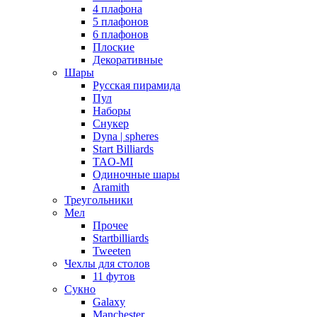
4 плафона
5 плафонов
6 плафонов
Плоские
Декоративные
Шары
Русская пирамида
Пул
Наборы
Снукер
Dyna | spheres
Start Billiards
TAO-MI
Одиночные шары
Aramith
Треугольники
Мел
Прочее
Startbilliards
Tweeten
Чехлы для столов
11 футов
Сукно
Galaxy
Manchester