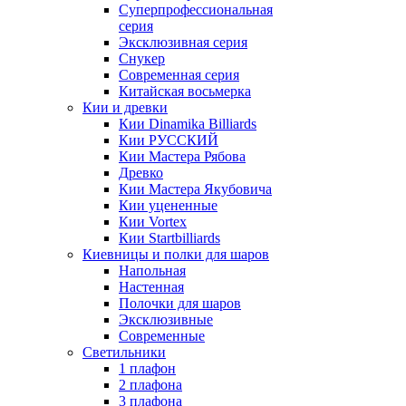
Суперпрофессиональная
серия
Эксклюзивная серия
Снукер
Современная серия
Китайская восьмерка
Кии и древки
Кии Dinamika Billiards
Кии РУССКИЙ
Кии Мастера Рябова
Древко
Кии Мастера Якубовича
Кии уцененные
Кии Vortex
Кии Startbilliards
Киевницы и полки для шаров
Напольная
Настенная
Полочки для шаров
Эксклюзивные
Современные
Светильники
1 плафон
2 плафона
3 плафона