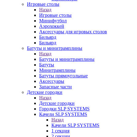
Игровые столы
Назад
Игровые столы
Минифутбол
Аэрохоккей
Аксессуары для игровых столов
Бильяpд
Бильяpд
Батуты и минитрамплины
Назад
Батуты и минитрамплины
Батуты
Минитрамплины
Батуты прямоугольные
Аксессуары
Запасные части
Детские городки
Назад
Детские городки
Городки SLP SYSTEMS
Качели SLP SYSTEMS
Назад
Качели SLP SYSTEMS
1 секция
2 секции