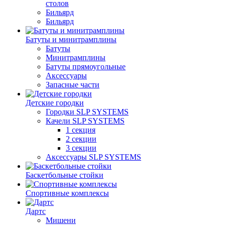
столов
Бильяpд
Бильяpд
Батуты и минитрамплины
Батуты
Минитрамплины
Батуты прямоугольные
Аксессуары
Запасные части
Детские городки
Городки SLP SYSTEMS
Качели SLP SYSTEMS
1 секция
2 секции
3 секции
Аксессуары SLP SYSTEMS
Баскетбольные стойки
Спортивные комплексы
Дартс
Мишени