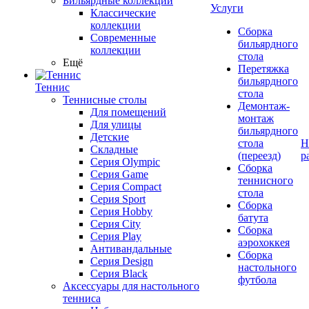
Бильярдные коллекции
Услуги
Классические
коллекции
Сборка
Современные
бильярдного
коллекции
стола
Ещё
Перетяжка
бильярдного
Теннис
стола
Теннисные столы
Демонтаж-
Для помещений
монтаж
Для улицы
бильярдного
Детские
стола
Н
Складные
(переезд)
р
Серия Olympic
Сборка
Серия Game
теннисного
Серия Compact
стола
Серия Sport
Сборка
Серия Hobby
батута
Серия City
Сборка
Серия Play
аэрохоккея
Антивандальные
Сборка
Серия Design
настольного
Серия Black
футбола
Аксессуары для настольного
тенниса