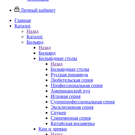
Личный кабинет
Главная
Каталог
Назад
Каталог
Бильярд
Назад
Бильярд
Бильярдные столы
Назад
Бильярдные столы
Русская пирамида
Любительская серия
Профессиональная серия
Американский пул
Игровая серия
Суперпрофессиональная серия
Эксклюзивная серия
Снукер
Современная серия
Китайская восьмерка
Кии и древки
Назад