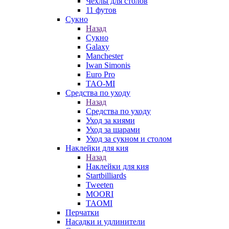
Чехлы для столов
11 футов
Сукно
Назад
Сукно
Galaxy
Manchester
Iwan Simonis
Euro Pro
TAO-MI
Средства по уходу
Назад
Средства по уходу
Уход за киями
Уход за шарами
Уход за сукном и столом
Наклейки для кия
Назад
Наклейки для кия
Startbilliards
Tweeten
MOORI
TAOMI
Перчатки
Насадки и удлинители