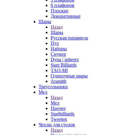
6 плафонов
Плоские
Декоративные
Шары
Назад
Шары
Русская пирамида
Пул
Наборы
Снукер
Dyna | spheres
Start Billiards
TAO-MI
Одиночные шары
Aramith
Треугольники
Мел
Назад
Мел
Прочее
Startbilliards
Tweeten
Чехлы для столов
Назад