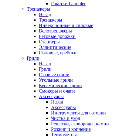
Ракетки Gambler
Тренажеры
Назад
Тренажеры
Инверсионные и силовые
Велотренажеры
Беговые дорожки
Степперы
Эллиптические
Силовые, гребные
Грили
Назад
Грили
Газовые грили
Угольные грили
Керамические грили
Смокеры и очаги
Аксессуары
Назад
Аксессуары
Инструменты для готовки
Чистка и уход
Решетки, сковороды, камни
Розжиг и копчение
Термометры