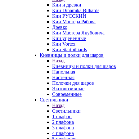
Кии и древки
Кии Dinamika Billiards
Кии РУССКИЙ
Кии Мастера Рябова
Древко
Кии Мастера Якубовича
Кии уцененные
Кии Vortex
Кии Startbilliards
Киевницы и полки для шаров
Назад
Киевницы и полки для шаров
Напольная
Настенная
Полочки для шаров
Эксклюзивные
Современные
Светильники
Назад
Светильники
1 плафон
2 плафона
3 плафона
4 плафона
5 плафонов