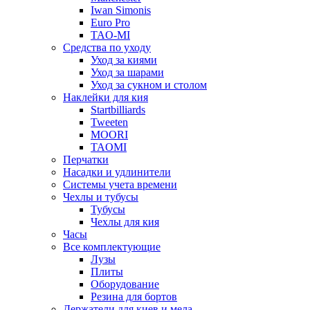
Iwan Simonis
Euro Pro
TAO-MI
Средства по уходу
Уход за киями
Уход за шарами
Уход за сукном и столом
Наклейки для кия
Startbilliards
Tweeten
MOORI
TAOMI
Перчатки
Насадки и удлинители
Системы учета времени
Чехлы и тубусы
Тубусы
Чехлы для кия
Часы
Все комплектующие
Лузы
Плиты
Оборудование
Резина для бортов
Держатели для киев и мела