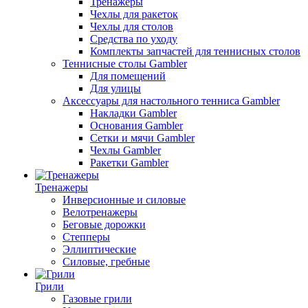
Тренажеры
Чехлы для ракеток
Чехлы для столов
Средства по уходу
Комплекты запчастей для теннисных столов
Теннисные столы Gambler
Для помещений
Для улицы
Аксессуары для настольного тенниса Gambler
Накладки Gambler
Основания Gambler
Сетки и мячи Gambler
Чехлы Gambler
Ракетки Gambler
Тренажеры
Инверсионные и силовые
Велотренажеры
Беговые дорожки
Степперы
Эллиптические
Силовые, гребные
Грили
Газовые грили