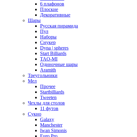
6 плафонов
Плоские
Декоративные
Шары
Русская пирамида
Пул
Наборы
Снукер
Dyna | spheres
Start Billiards
TAO-MI
Одиночные шары
Aramith
Треугольники
Мел
Прочее
Startbilliards
Tweeten
Чехлы для столов
11 футов
Сукно
Galaxy
Manchester
Iwan Simonis
Euro Pro