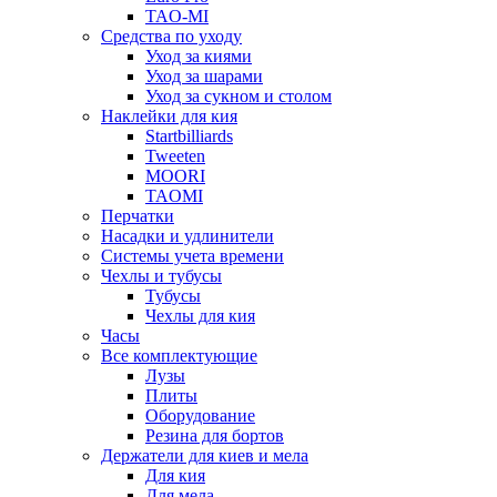
TAO-MI
Средства по уходу
Уход за киями
Уход за шарами
Уход за сукном и столом
Наклейки для кия
Startbilliards
Tweeten
MOORI
TAOMI
Перчатки
Насадки и удлинители
Системы учета времени
Чехлы и тубусы
Тубусы
Чехлы для кия
Часы
Все комплектующие
Лузы
Плиты
Оборудование
Резина для бортов
Держатели для киев и мела
Для кия
Для мела