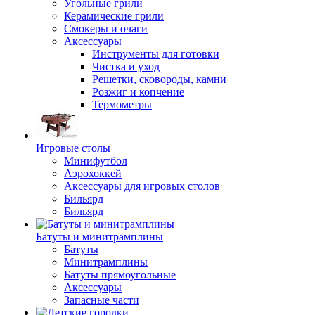
Угольные грили
Керамические грили
Смокеры и очаги
Аксессуары
Инструменты для готовки
Чистка и уход
Решетки, сковороды, камни
Розжиг и копчение
Термометры
Игровые столы
Минифутбол
Аэрохоккей
Аксессуары для игровых столов
Бильяpд
Бильяpд
Батуты и минитрамплины
Батуты
Минитрамплины
Батуты прямоугольные
Аксессуары
Запасные части