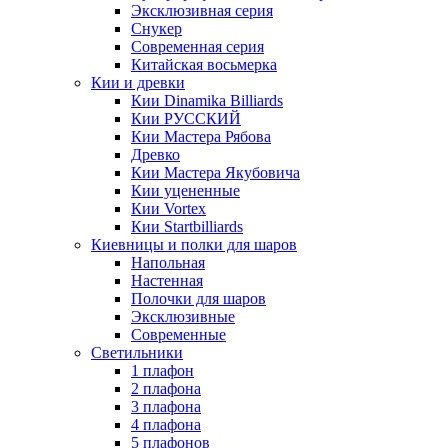
Эксклюзивная серия
Снукер
Современная серия
Китайская восьмерка
Кии и древки
Кии Dinamika Billiards
Кии РУССКИЙ
Кии Мастера Рябова
Древко
Кии Мастера Якубовича
Кии уцененные
Кии Vortex
Кии Startbilliards
Киевницы и полки для шаров
Напольная
Настенная
Полочки для шаров
Эксклюзивные
Современные
Светильники
1 плафон
2 плафона
3 плафона
4 плафона
5 плафонов