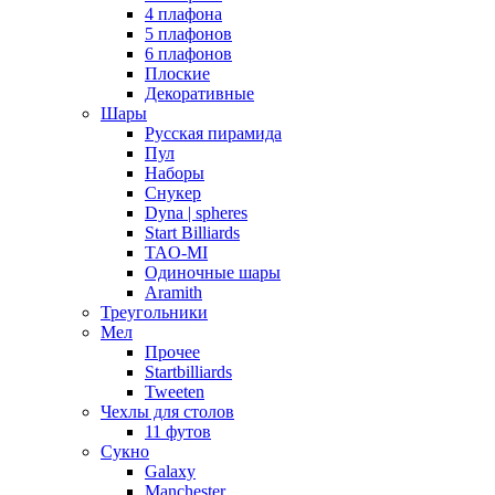
4 плафона
5 плафонов
6 плафонов
Плоские
Декоративные
Шары
Русская пирамида
Пул
Наборы
Снукер
Dyna | spheres
Start Billiards
TAO-MI
Одиночные шары
Aramith
Треугольники
Мел
Прочее
Startbilliards
Tweeten
Чехлы для столов
11 футов
Сукно
Galaxy
Manchester