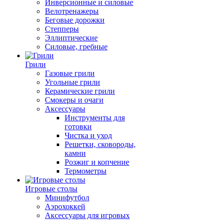
Инверсионные и силовые
Велотренажеры
Беговые дорожки
Степперы
Эллиптические
Силовые, гребные
Грили
Газовые грили
Угольные грили
Керамические грили
Смокеры и очаги
Аксессуары
Инструменты для
готовки
Чистка и уход
Решетки, сковороды,
камни
Розжиг и копчение
Термометры
Игровые столы
Минифутбол
Аэрохоккей
Аксессуары для игровых