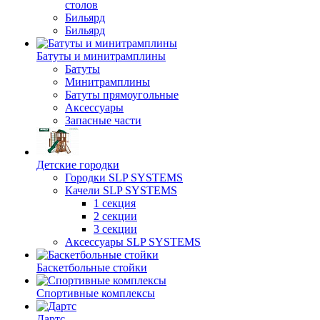
столов
Бильяpд
Бильяpд
Батуты и минитрамплины
Батуты
Минитрамплины
Батуты прямоугольные
Аксессуары
Запасные части
Детские городки
Городки SLP SYSTEMS
Качели SLP SYSTEMS
1 секция
2 секции
3 секции
Аксессуары SLP SYSTEMS
Баскетбольные стойки
Спортивные комплексы
Дартс