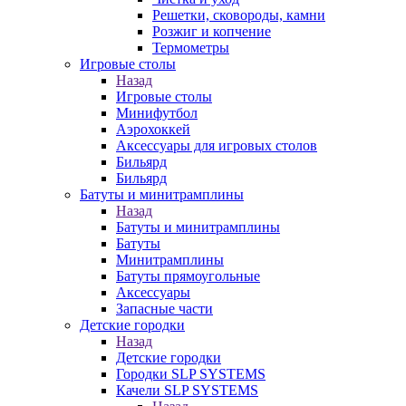
Решетки, сковороды, камни
Розжиг и копчение
Термометры
Игровые столы
Назад
Игровые столы
Минифутбол
Аэрохоккей
Аксессуары для игровых столов
Бильяpд
Бильяpд
Батуты и минитрамплины
Назад
Батуты и минитрамплины
Батуты
Минитрамплины
Батуты прямоугольные
Аксессуары
Запасные части
Детские городки
Назад
Детские городки
Городки SLP SYSTEMS
Качели SLP SYSTEMS