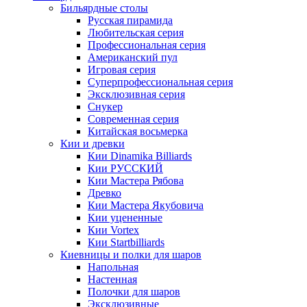
Бильярдные столы
Русская пирамида
Любительская серия
Профессиональная серия
Американский пул
Игровая серия
Суперпрофессиональная серия
Эксклюзивная серия
Снукер
Современная серия
Китайская восьмерка
Кии и древки
Кии Dinamika Billiards
Кии РУССКИЙ
Кии Мастера Рябова
Древко
Кии Мастера Якубовича
Кии уцененные
Кии Vortex
Кии Startbilliards
Киевницы и полки для шаров
Напольная
Настенная
Полочки для шаров
Эксклюзивные