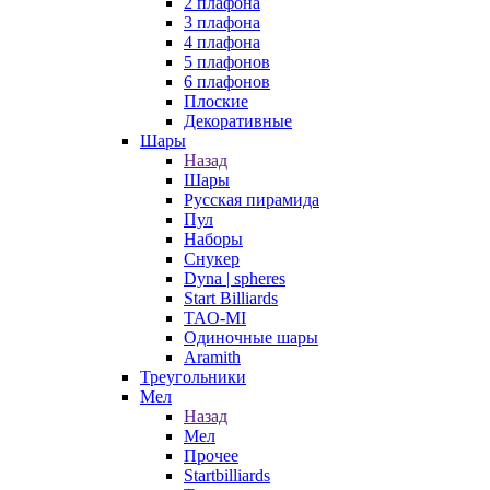
2 плафона
3 плафона
4 плафона
5 плафонов
6 плафонов
Плоские
Декоративные
Шары
Назад
Шары
Русская пирамида
Пул
Наборы
Снукер
Dyna | spheres
Start Billiards
TAO-MI
Одиночные шары
Aramith
Треугольники
Мел
Назад
Мел
Прочее
Startbilliards