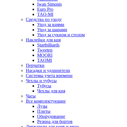
Iwan Simonis
Euro Pro
TAO-MI
Средства по уходу
Уход за киями
Уход за шарами
Уход за сукном и столом
Наклейки для кия
Startbilliards
Tweeten
MOORI
TAOMI
Перчатки
Насадки и удлинители
Системы учета времени
Чехлы и тубусы
Тубусы
Чехлы для кия
Часы
Все комплектующие
Лузы
Плиты
Оборудование
Резина для бортов
Держатели для киев и мела