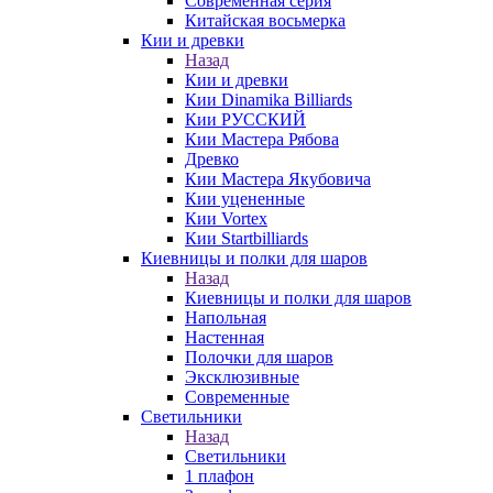
Современная серия
Китайская восьмерка
Кии и древки
Назад
Кии и древки
Кии Dinamika Billiards
Кии РУССКИЙ
Кии Мастера Рябова
Древко
Кии Мастера Якубовича
Кии уцененные
Кии Vortex
Кии Startbilliards
Киевницы и полки для шаров
Назад
Киевницы и полки для шаров
Напольная
Настенная
Полочки для шаров
Эксклюзивные
Современные
Светильники
Назад
Светильники
1 плафон