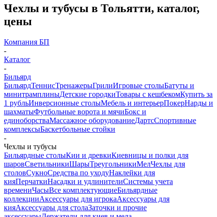
Чехлы и тубусы в Тольятти, каталог,
цены
Компания БП
-
Каталог
-
Бильярд
Бильярд
Теннис
Тренажеры
Грили
Игровые столы
Батуты и
минитрамплины
Детские городки
Товары с кешбеком
Купить за
1 рубль
Инверсионные столы
Мебель и интерьер
Покер
Нарды и
шахматы
Футбольные ворота и мячи
Бокс и
единоборства
Массажное оборудование
Дартс
Спортивные
комплексы
Баскетбольные стойки
-
Чехлы и тубусы
Бильярдные столы
Кии и древки
Киевницы и полки для
шаров
Светильники
Шары
Треугольники
Мел
Чехлы для
столов
Сукно
Средства по уходу
Наклейки для
кия
Перчатки
Насадки и удлинители
Системы учета
времени
Часы
Все комплектующие
Бильярдные
коллекции
Аксессуары для игрока
Аксессуары для
кия
Аксессуары для стола
Заточки и прочие
аксессуары
Держатели для киев и мела