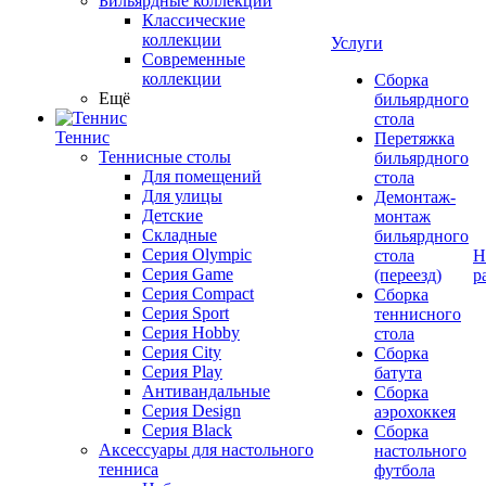
Бильярдные коллекции
Классические
коллекции
Услуги
Современные
коллекции
Сборка
Ещё
бильярдного
стола
Теннис
Перетяжка
Теннисные столы
бильярдного
Для помещений
стола
Для улицы
Демонтаж-
Детские
монтаж
Складные
бильярдного
Серия Olympic
стола
Н
Серия Game
(переезд)
р
Серия Compact
Сборка
Серия Sport
теннисного
Серия Hobby
стола
Серия City
Сборка
Серия Play
батута
Антивандальные
Сборка
Серия Design
аэрохоккея
Серия Black
Сборка
Аксессуары для настольного
настольного
тенниса
футбола