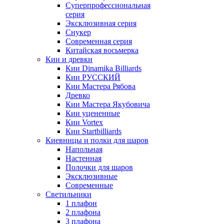
Суперпрофессиональная
серия
Эксклюзивная серия
Снукер
Современная серия
Китайская восьмерка
Кии и древки
Кии Dinamika Billiards
Кии РУССКИЙ
Кии Мастера Рябова
Древко
Кии Мастера Якубовича
Кии уцененные
Кии Vortex
Кии Startbilliards
Киевницы и полки для шаров
Напольная
Настенная
Полочки для шаров
Эксклюзивные
Современные
Светильники
1 плафон
2 плафона
3 плафона