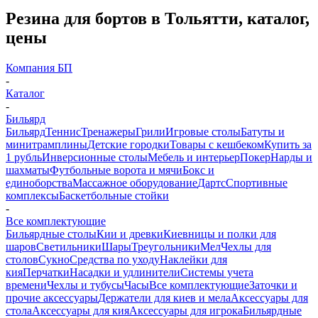
Резина для бортов в Тольятти, каталог,
цены
Компания БП
-
Каталог
-
Бильярд
Бильярд
Теннис
Тренажеры
Грили
Игровые столы
Батуты и
минитрамплины
Детские городки
Товары с кешбеком
Купить за
1 рубль
Инверсионные столы
Мебель и интерьер
Покер
Нарды и
шахматы
Футбольные ворота и мячи
Бокс и
единоборства
Массажное оборудование
Дартс
Спортивные
комплексы
Баскетбольные стойки
-
Все комплектующие
Бильярдные столы
Кии и древки
Киевницы и полки для
шаров
Светильники
Шары
Треугольники
Мел
Чехлы для
столов
Сукно
Средства по уходу
Наклейки для
кия
Перчатки
Насадки и удлинители
Системы учета
времени
Чехлы и тубусы
Часы
Все комплектующие
Заточки и
прочие аксессуары
Держатели для киев и мела
Аксессуары для
стола
Аксессуары для кия
Аксессуары для игрока
Бильярдные