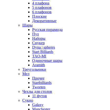
4 плафона
5 плафонов
6 плафонов
Плоские
Декоративные
Шары
Русская пирамида
Пул
Наборы
Снукер
Dyna | spheres
Start Billiards
TAO-MI
Одиночные шары
Aramith
Треугольники
Мел
Прочее
Startbilliards
Tweeten
Чехлы для столов
11 футов
Сукно
Galaxy
Manchester