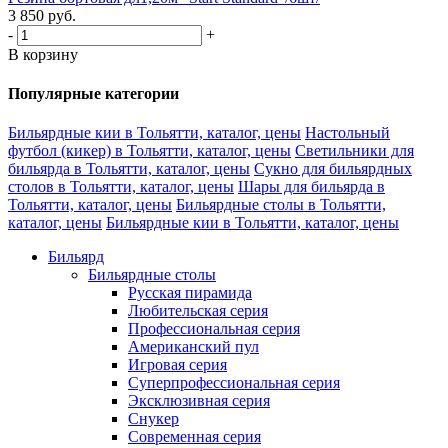
3 850
руб.
-
+
В корзину
Популярные категории
Бильярдные кии в Тольятти, каталог, цены
Настольный
футбол (кикер) в Тольятти, каталог, цены
Светильники для
бильярда в Тольятти, каталог, цены
Сукно для бильярдных
столов в Тольятти, каталог, цены
Шары для бильярда в
Тольятти, каталог, цены
Бильярдные столы в Тольятти,
каталог, цены
Бильярдные кии в Тольятти, каталог, цены
Бильярд
Бильярдные столы
Русская пирамида
Любительская серия
Профессиональная серия
Американский пул
Игровая серия
Суперпрофессиональная серия
Эксклюзивная серия
Снукер
Современная серия