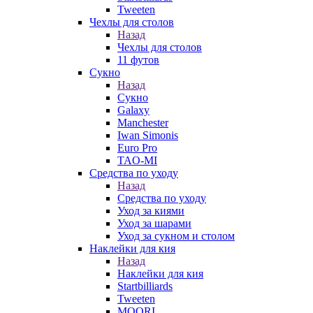
Tweeten
Чехлы для столов
Назад
Чехлы для столов
11 футов
Сукно
Назад
Сукно
Galaxy
Manchester
Iwan Simonis
Euro Pro
TAO-MI
Средства по уходу
Назад
Средства по уходу
Уход за киями
Уход за шарами
Уход за сукном и столом
Наклейки для кия
Назад
Наклейки для кия
Startbilliards
Tweeten
MOORI