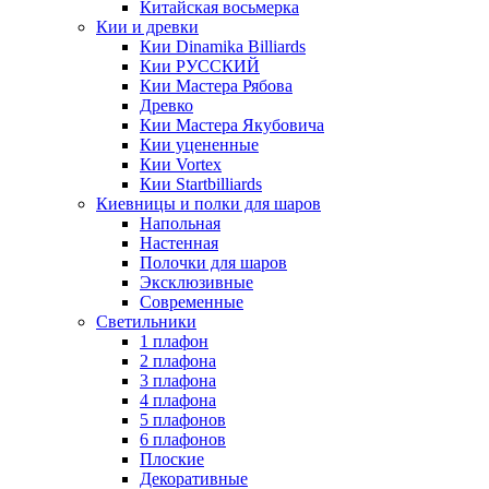
Китайская восьмерка
Кии и древки
Кии Dinamika Billiards
Кии РУССКИЙ
Кии Мастера Рябова
Древко
Кии Мастера Якубовича
Кии уцененные
Кии Vortex
Кии Startbilliards
Киевницы и полки для шаров
Напольная
Настенная
Полочки для шаров
Эксклюзивные
Современные
Светильники
1 плафон
2 плафона
3 плафона
4 плафона
5 плафонов
6 плафонов
Плоские
Декоративные