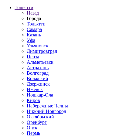
Тольятти
Назад
Города
Тольятти
Самара
Казань
Уфа
Ульяновск
Димитровград
Пенза
Альметьевск
Астрахань
Волгоград
Волжский
Дзержинск
Ижевск
Йошкар-Ола
Киров
Набережные Челны
Нижний Новгород
Октябрьский
Оренбург
Орск
Пермь