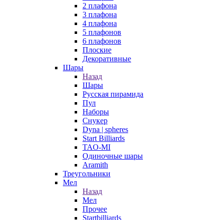
2 плафона
3 плафона
4 плафона
5 плафонов
6 плафонов
Плоские
Декоративные
Шары
Назад
Шары
Русская пирамида
Пул
Наборы
Снукер
Dyna | spheres
Start Billiards
TAO-MI
Одиночные шары
Aramith
Треугольники
Мел
Назад
Мел
Прочее
Startbilliards