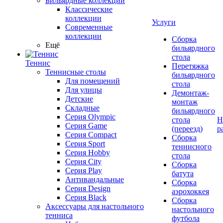
Бильярдные коллекции
Классические
коллекции
Услуги
Современные
коллекции
Сборка
Ещё
бильярдного
стола
Теннис
Перетяжка
Теннисные столы
бильярдного
Для помещений
стола
Для улицы
Демонтаж-
Детские
монтаж
Складные
бильярдного
Серия Olympic
стола
Н
Серия Game
(переезд)
р
Серия Compact
Сборка
Серия Sport
теннисного
Серия Hobby
стола
Серия City
Сборка
Серия Play
батута
Антивандальные
Сборка
Серия Design
аэрохоккея
Серия Black
Сборка
Аксессуары для настольного
настольного
тенниса
футбола