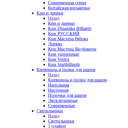
Современная серия
Китайская восьмерка
Кии и древки
Назад
Кии и древки
Кии Dinamika Billiards
Кии РУССКИЙ
Кии Мастера Рябова
Древко
Кии Мастера Якубовича
Кии уцененные
Кии Vortex
Кии Startbilliards
Киевницы и полки для шаров
Назад
Киевницы и полки для шаров
Напольная
Настенная
Полочки для шаров
Эксклюзивные
Современные
Светильники
Назад
Светильники
1 плафон