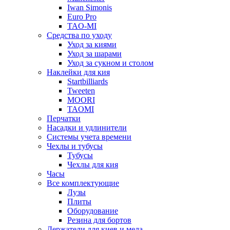
Iwan Simonis
Euro Pro
TAO-MI
Средства по уходу
Уход за киями
Уход за шарами
Уход за сукном и столом
Наклейки для кия
Startbilliards
Tweeten
MOORI
TAOMI
Перчатки
Насадки и удлинители
Системы учета времени
Чехлы и тубусы
Тубусы
Чехлы для кия
Часы
Все комплектующие
Лузы
Плиты
Оборудование
Резина для бортов
Держатели для киев и мела