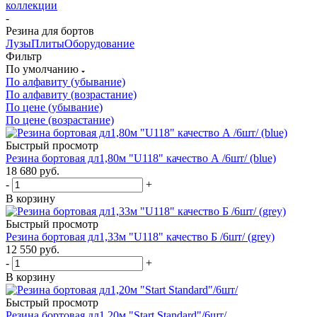
коллекции
-
Резина для бортов
Лузы
Плиты
Оборудование
Фильтр
По умолчанию
По алфавиту (убывание)
По алфавиту (возрастание)
По цене (убывание)
По цене (возрастание)
Быстрый просмотр
Резина бортовая дл1,80м "U118" качество А /6шт/ (blue)
18 680
руб.
-
+
В корзину
Быстрый просмотр
Резина бортовая дл1,33м "U118" качество Б /6шт/ (grey)
12 550
руб.
-
+
В корзину
Быстрый просмотр
Резина бортовая дл1,20м "Start Standard"/6шт/