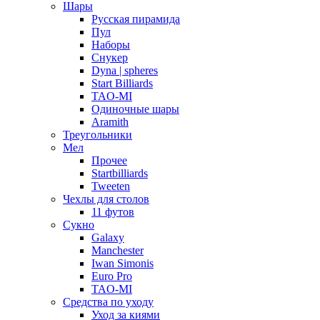
Шары
Русская пирамида
Пул
Наборы
Снукер
Dyna | spheres
Start Billiards
TAO-MI
Одиночные шары
Aramith
Треугольники
Мел
Прочее
Startbilliards
Tweeten
Чехлы для столов
11 футов
Сукно
Galaxy
Manchester
Iwan Simonis
Euro Pro
TAO-MI
Средства по уходу
Уход за киями