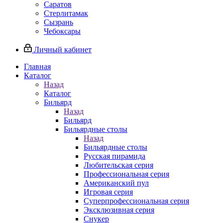
Саратов
Стерлитамак
Сызрань
Чебоксары
Личный кабинет
Главная
Каталог
Назад
Каталог
Бильярд
Назад
Бильярд
Бильярдные столы
Назад
Бильярдные столы
Русская пирамида
Любительская серия
Профессиональная серия
Американский пул
Игровая серия
Суперпрофессиональная серия
Эксклюзивная серия
Снукер