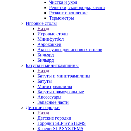
Чистка и уход
Решетки, сковороды, камни
Розжиг и копчение
Термометры
Игровые столы
Назад
Игровые столы
Минифутбол
Аэрохоккей
Аксессуары для игровых столов
Бильяpд
Бильяpд
Батуты и минитрамплины
Назад
Батуты и минитрамплины
Батуты
Минитрамплины
Батуты прямоугольные
Аксессуары
Запасные части
Детские городки
Назад
Детские городки
Городки SLP SYSTEMS
Качели SLP SYSTEMS