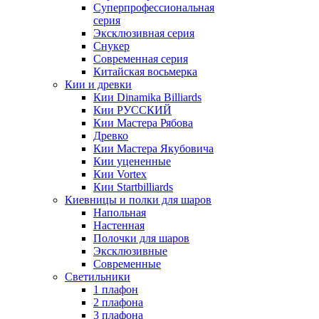
Суперпрофессиональная
серия
Эксклюзивная серия
Снукер
Современная серия
Китайская восьмерка
Кии и древки
Кии Dinamika Billiards
Кии РУССКИЙ
Кии Мастера Рябова
Древко
Кии Мастера Якубовича
Кии уцененные
Кии Vortex
Кии Startbilliards
Киевницы и полки для шаров
Напольная
Настенная
Полочки для шаров
Эксклюзивные
Современные
Светильники
1 плафон
2 плафона
3 плафона