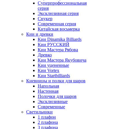
Суперпрофессиональная
серия
Эксклюзивная серия
Снукер
Современная серия
Китайская восьмерка
Кии и древки
Кии Dinamika Billiards
Кии РУССКИЙ
Кии Мастера Рябова
Древко
Кии Мастера Якубовича
Кии уцененные
Кии Vortex
Кии Startbilliards
Киевницы и полки для шаров
Напольная
Настенная
Полочки для шаров
Эксклюзивные
Современные
Светильники
1 плафон
2 плафона
3 плафона