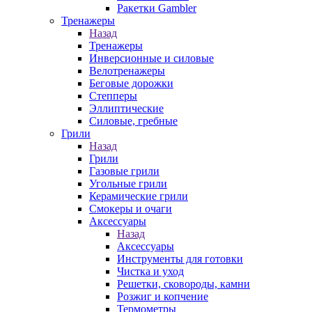
Ракетки Gambler
Тренажеры
Назад
Тренажеры
Инверсионные и силовые
Велотренажеры
Беговые дорожки
Степперы
Эллиптические
Силовые, гребные
Грили
Назад
Грили
Газовые грили
Угольные грили
Керамические грили
Смокеры и очаги
Аксессуары
Назад
Аксессуары
Инструменты для готовки
Чистка и уход
Решетки, сковороды, камни
Розжиг и копчение
Термометры