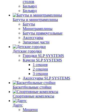
столов
Бильяpд
Бильяpд
Батуты и минитрамплины
Батуты
Минитрамплины
Батуты прямоугольные
Аксессуары
Запасные части
Детские городки
Городки SLP SYSTEMS
Качели SLP SYSTEMS
1 секция
2 секции
3 секции
Аксессуары SLP SYSTEMS
Баскетбольные стойки
Спортивные комплексы
Дартс
Мишени