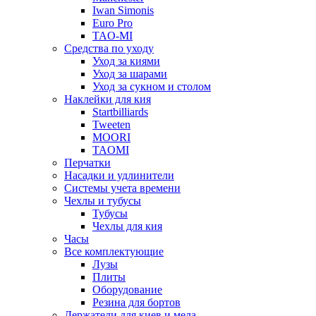
Iwan Simonis
Euro Pro
TAO-MI
Средства по уходу
Уход за киями
Уход за шарами
Уход за сукном и столом
Наклейки для кия
Startbilliards
Tweeten
MOORI
TAOMI
Перчатки
Насадки и удлинители
Системы учета времени
Чехлы и тубусы
Тубусы
Чехлы для кия
Часы
Все комплектующие
Лузы
Плиты
Оборудование
Резина для бортов
Держатели для киев и мела