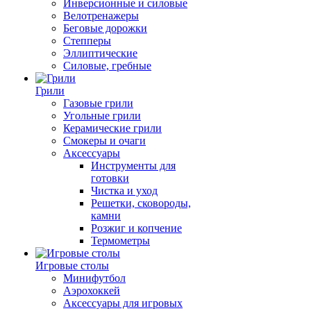
Инверсионные и силовые
Велотренажеры
Беговые дорожки
Степперы
Эллиптические
Силовые, гребные
Грили
Газовые грили
Угольные грили
Керамические грили
Смокеры и очаги
Аксессуары
Инструменты для
готовки
Чистка и уход
Решетки, сковороды,
камни
Розжиг и копчение
Термометры
Игровые столы
Минифутбол
Аэрохоккей
Аксессуары для игровых