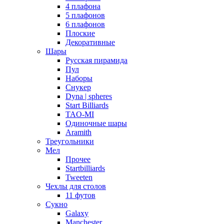
4 плафона
5 плафонов
6 плафонов
Плоские
Декоративные
Шары
Русская пирамида
Пул
Наборы
Снукер
Dyna | spheres
Start Billiards
TAO-MI
Одиночные шары
Aramith
Треугольники
Мел
Прочее
Startbilliards
Tweeten
Чехлы для столов
11 футов
Сукно
Galaxy
Manchester