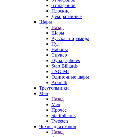
6 плафонов
Плоские
Декоративные
Шары
Назад
Шары
Русская пирамида
Пул
Наборы
Снукер
Dyna | spheres
Start Billiards
TAO-MI
Одиночные шары
Aramith
Треугольники
Мел
Назад
Мел
Прочее
Startbilliards
Tweeten
Чехлы для столов
Назад