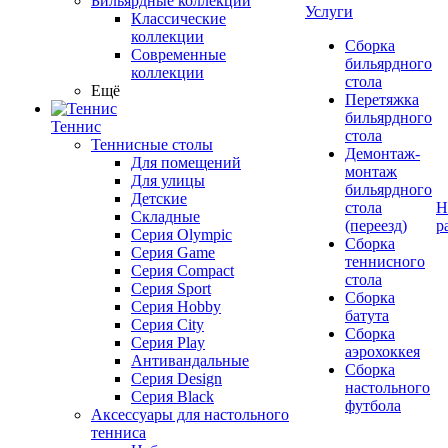
Бильярдные коллекции
Услуги
Классические
коллекции
Сборка
Современные
бильярдного
коллекции
стола
Ещё
Перетяжка
бильярдного
Теннис
стола
Теннисные столы
Демонтаж-
Для помещений
монтаж
Для улицы
бильярдного
Детские
стола
Н
Складные
(переезд)
р
Серия Olympic
Сборка
Серия Game
теннисного
Серия Compact
стола
Серия Sport
Сборка
Серия Hobby
батута
Серия City
Сборка
Серия Play
аэрохоккея
Антивандальные
Сборка
Серия Design
настольного
Серия Black
футбола
Аксессуары для настольного
тенниса