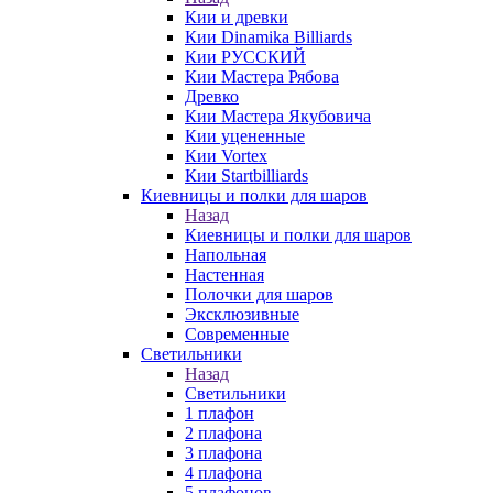
Кии и древки
Кии Dinamika Billiards
Кии РУССКИЙ
Кии Мастера Рябова
Древко
Кии Мастера Якубовича
Кии уцененные
Кии Vortex
Кии Startbilliards
Киевницы и полки для шаров
Назад
Киевницы и полки для шаров
Напольная
Настенная
Полочки для шаров
Эксклюзивные
Современные
Светильники
Назад
Светильники
1 плафон
2 плафона
3 плафона
4 плафона
5 плафонов