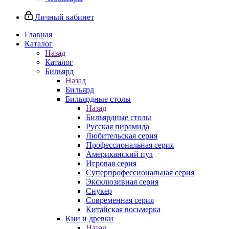
Личный кабинет
Главная
Каталог
Назад
Каталог
Бильярд
Назад
Бильярд
Бильярдные столы
Назад
Бильярдные столы
Русская пирамида
Любительская серия
Профессиональная серия
Американский пул
Игровая серия
Суперпрофессиональная серия
Эксклюзивная серия
Снукер
Современная серия
Китайская восьмерка
Кии и древки
Назад