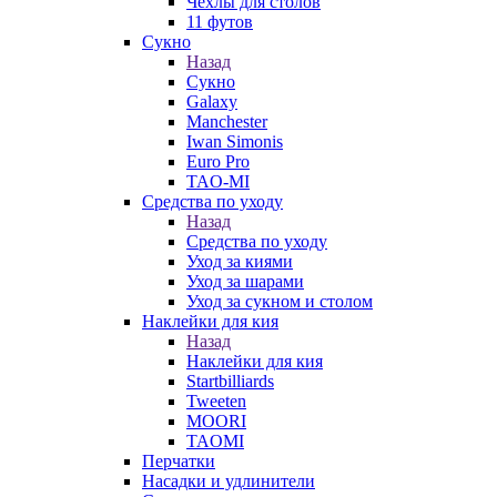
Чехлы для столов
11 футов
Сукно
Назад
Сукно
Galaxy
Manchester
Iwan Simonis
Euro Pro
TAO-MI
Средства по уходу
Назад
Средства по уходу
Уход за киями
Уход за шарами
Уход за сукном и столом
Наклейки для кия
Назад
Наклейки для кия
Startbilliards
Tweeten
MOORI
TAOMI
Перчатки
Насадки и удлинители