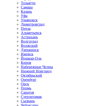
Тольятти
Самара
Казань
Уфа
Ульяновск
Димитровград
Пенза
Альметьевск
Астрахань
Волгоград
Волжский
Дзержинск
Ижевск
Йошкар-Ола
Киров
Набережные Челны
Нижний Новгород
Октябрьский
Оренбург
Орск
Пермь
Саратов
Стерлитамак
Сызрань
Чебоксары