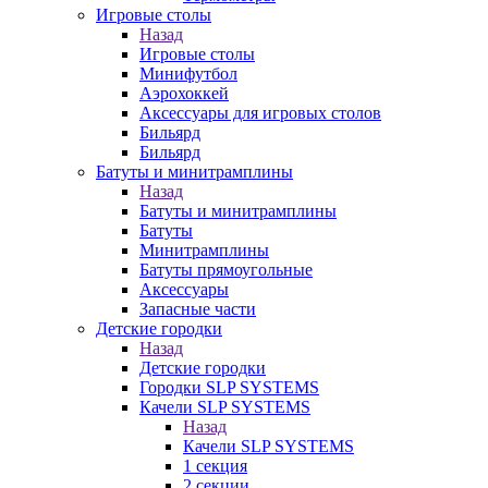
Игровые столы
Назад
Игровые столы
Минифутбол
Аэрохоккей
Аксессуары для игровых столов
Бильяpд
Бильяpд
Батуты и минитрамплины
Назад
Батуты и минитрамплины
Батуты
Минитрамплины
Батуты прямоугольные
Аксессуары
Запасные части
Детские городки
Назад
Детские городки
Городки SLP SYSTEMS
Качели SLP SYSTEMS
Назад
Качели SLP SYSTEMS
1 секция
2 секции