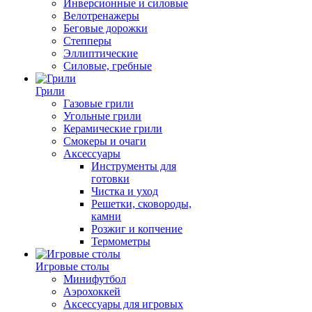
Инверсионные и силовые
Велотренажеры
Беговые дорожки
Степперы
Эллиптические
Силовые, гребные
Грили
Газовые грили
Угольные грили
Керамические грили
Смокеры и очаги
Аксессуары
Инструменты для
готовки
Чистка и уход
Решетки, сковороды,
камни
Розжиг и копчение
Термометры
Игровые столы
Минифутбол
Аэрохоккей
Аксессуары для игровых