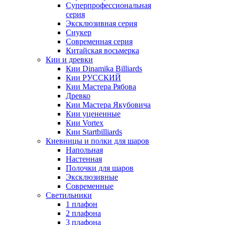
Суперпрофессиональная
серия
Эксклюзивная серия
Снукер
Современная серия
Китайская восьмерка
Кии и древки
Кии Dinamika Billiards
Кии РУССКИЙ
Кии Мастера Рябова
Древко
Кии Мастера Якубовича
Кии уцененные
Кии Vortex
Кии Startbilliards
Киевницы и полки для шаров
Напольная
Настенная
Полочки для шаров
Эксклюзивные
Современные
Светильники
1 плафон
2 плафона
3 плафона