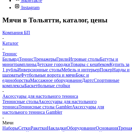
Вконтакте
Instagram
Мячи в Тольятти, каталог, цены
Компания БП
-
Каталог
-
Теннис
Бильярд
Теннис
Тренажеры
Грили
Игровые столы
Батуты и
минитрамплины
Детские городки
Товары с кешбеком
Купить за
1 рубль
Инверсионные столы
Мебель и интерьер
Покер
Нарды и
шахматы
Футбольные ворота и мячи
Бокс и
единоборства
Массажное оборудование
Дартс
Спортивные
комплексы
Баскетбольные стойки
-
Аксессуары для настольного тенниса
Теннисные столы
Аксессуары для настольного
тенниса
Теннисные столы Gambler
Аксессуары для
настольного тенниса Gambler
-
Мячи
Наборы
Сетки
Ракетки
Накладки
Оборудование
Основания
Трена