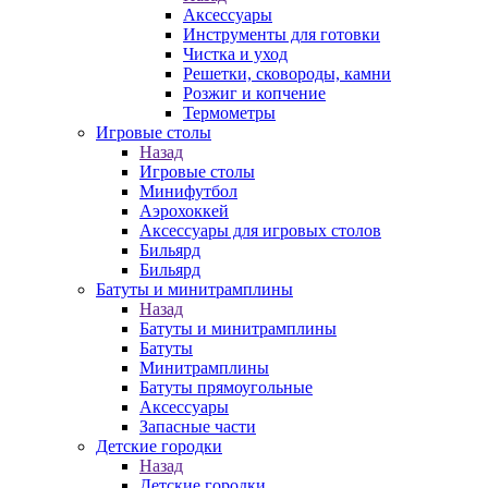
Аксессуары
Инструменты для готовки
Чистка и уход
Решетки, сковороды, камни
Розжиг и копчение
Термометры
Игровые столы
Назад
Игровые столы
Минифутбол
Аэрохоккей
Аксессуары для игровых столов
Бильяpд
Бильяpд
Батуты и минитрамплины
Назад
Батуты и минитрамплины
Батуты
Минитрамплины
Батуты прямоугольные
Аксессуары
Запасные части
Детские городки
Назад
Детские городки