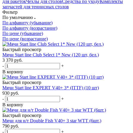
для ракеток
Чехлы для столов
Средства по уходу
Комплекты
запчастей для теннисных столов
Фильтр
По умолчанию
По алфавиту (убывание)
По алфавиту (возрастание)
По цене (убывание)
По цене (возрастание)
Быстрый просмотр
Мячи Start line Club Select 1* New (120 шт, бел.)
3 370
руб.
-
+
В корзину
Быстрый просмотр
Мячи Start line EXPERT V40+ 3* (ITTF) (10 шт)
930
руб.
-
+
В корзину
Быстрый просмотр
Мячи для н/т Double Fish V40+ 3 star WTT (6шт.)
790
руб.
-
+