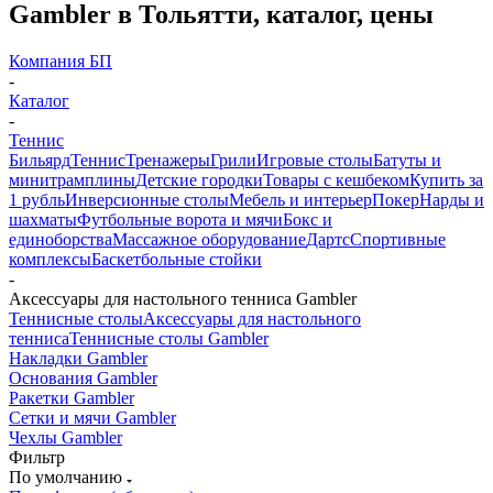
Gambler в Тольятти, каталог, цены
Компания БП
-
Каталог
-
Теннис
Бильярд
Теннис
Тренажеры
Грили
Игровые столы
Батуты и
минитрамплины
Детские городки
Товары с кешбеком
Купить за
1 рубль
Инверсионные столы
Мебель и интерьер
Покер
Нарды и
шахматы
Футбольные ворота и мячи
Бокс и
единоборства
Массажное оборудование
Дартс
Спортивные
комплексы
Баскетбольные стойки
-
Аксессуары для настольного тенниса Gambler
Теннисные столы
Аксессуары для настольного
тенниса
Теннисные столы Gambler
Накладки Gambler
Основания Gambler
Ракетки Gambler
Сетки и мячи Gambler
Чехлы Gambler
Фильтр
По умолчанию