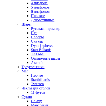
4 плафона
5 плафонов
6 плафонов
Плоские
Декоративные
Шары
Русская пирамида
Пул
Наборы
Снукер
Dyna | spheres
Start Billiards
TAO-MI
Одиночные шары
Aramith
Треугольники
Мел
Прочее
Startbilliards
Tweeten
Чехлы для столов
11 футов
Сукно
Galaxy
Manchester