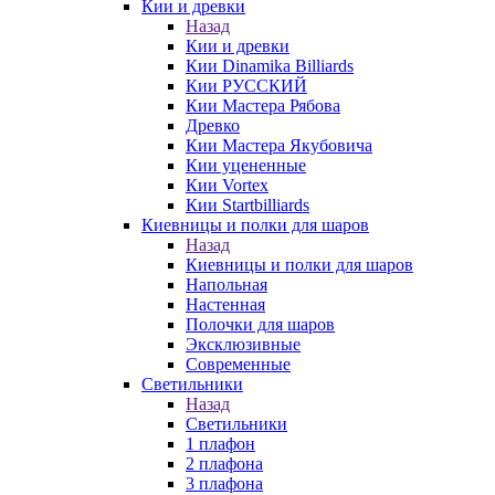
Кии и древки
Назад
Кии и древки
Кии Dinamika Billiards
Кии РУССКИЙ
Кии Мастера Рябова
Древко
Кии Мастера Якубовича
Кии уцененные
Кии Vortex
Кии Startbilliards
Киевницы и полки для шаров
Назад
Киевницы и полки для шаров
Напольная
Настенная
Полочки для шаров
Эксклюзивные
Современные
Светильники
Назад
Светильники
1 плафон
2 плафона
3 плафона