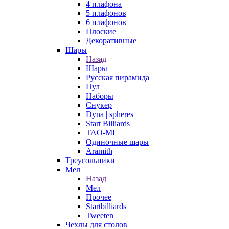
4 плафона
5 плафонов
6 плафонов
Плоские
Декоративные
Шары
Назад
Шары
Русская пирамида
Пул
Наборы
Снукер
Dyna | spheres
Start Billiards
TAO-MI
Одиночные шары
Aramith
Треугольники
Мел
Назад
Мел
Прочее
Startbilliards
Tweeten
Чехлы для столов