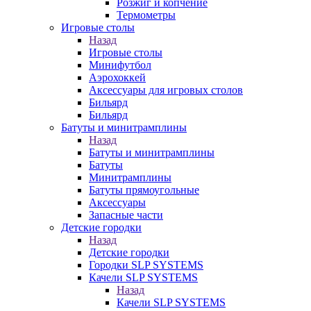
Розжиг и копчение
Термометры
Игровые столы
Назад
Игровые столы
Минифутбол
Аэрохоккей
Аксессуары для игровых столов
Бильяpд
Бильяpд
Батуты и минитрамплины
Назад
Батуты и минитрамплины
Батуты
Минитрамплины
Батуты прямоугольные
Аксессуары
Запасные части
Детские городки
Назад
Детские городки
Городки SLP SYSTEMS
Качели SLP SYSTEMS
Назад
Качели SLP SYSTEMS