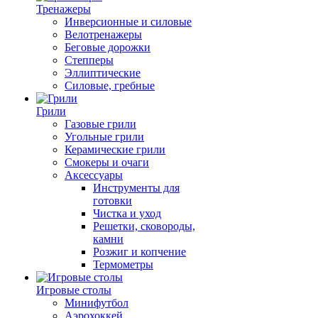
Тренажеры
Инверсионные и силовые
Велотренажеры
Беговые дорожки
Степперы
Эллиптические
Силовые, гребные
Грили
Газовые грили
Угольные грили
Керамические грили
Смокеры и очаги
Аксессуары
Инструменты для
готовки
Чистка и уход
Решетки, сковороды,
камни
Розжиг и копчение
Термометры
Игровые столы
Минифутбол
Аэрохоккей