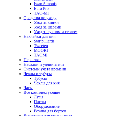
Iwan Simonis
Euro Pro
TAO-MI
Средства по уходу
Уход за киями
Уход за шарами
Уход за сукном и столом
Наклейки для кия
Startbilliards
Tweeten
MOORI
TAOMI
Перчатки
Насадки и удлинители
Системы учета времени
Чехлы и тубусы
Тубусы
Чехлы для кия
Часы
Все комплектующие
Лузы
Плиты
Оборудование
Резина для бортов
Держатели для киев и мела