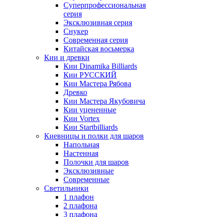
Суперпрофессиональная
серия
Эксклюзивная серия
Снукер
Современная серия
Китайская восьмерка
Кии и древки
Кии Dinamika Billiards
Кии РУССКИЙ
Кии Мастера Рябова
Древко
Кии Мастера Якубовича
Кии уцененные
Кии Vortex
Кии Startbilliards
Киевницы и полки для шаров
Напольная
Настенная
Полочки для шаров
Эксклюзивные
Современные
Светильники
1 плафон
2 плафона
3 плафона