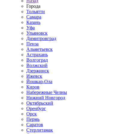
Назад
Города
Тольятти
Самара
Казань
Уфа
Ульяновск
Димитровград
Пенза
Альметьевск
Астрахань
Волгоград
Волжский
Дзержинск
Ижевск
Йошкар-Ола
Киров
Набережные Челны
Нижний Новгород
Октябрьский
Оренбург
Орск
Пермь
Саратов
Стерлитамак