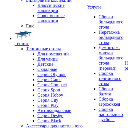
Бильярдные коллекции
Классические
Услуги
коллекции
Современные
Сборка
коллекции
бильярдного
Ещё
стола
Перетяжка
бильярдного
стола
Теннис
Демонтаж-
Теннисные столы
монтаж
Для помещений
бильярдного
Для улицы
стола
Н
Детские
(переезд)
р
Складные
Сборка
Серия Olympic
теннисного
Серия Game
стола
Серия Compact
Сборка
Серия Sport
батута
Серия Hobby
Сборка
Серия City
аэрохоккея
Серия Play
Сборка
Антивандальные
настольного
Серия Design
футбола
Серия Black
Аксессуары для настольного