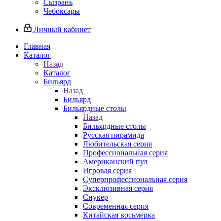
Сызрань
Чебоксары
Личный кабинет
Главная
Каталог
Назад
Каталог
Бильярд
Назад
Бильярд
Бильярдные столы
Назад
Бильярдные столы
Русская пирамида
Любительская серия
Профессиональная серия
Американский пул
Игровая серия
Суперпрофессиональная серия
Эксклюзивная серия
Снукер
Современная серия
Китайская восьмерка