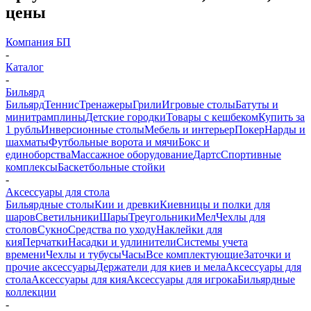
цены
Компания БП
-
Каталог
-
Бильярд
Бильярд
Теннис
Тренажеры
Грили
Игровые столы
Батуты и
минитрамплины
Детские городки
Товары с кешбеком
Купить за
1 рубль
Инверсионные столы
Мебель и интерьер
Покер
Нарды и
шахматы
Футбольные ворота и мячи
Бокс и
единоборства
Массажное оборудование
Дартс
Спортивные
комплексы
Баскетбольные стойки
-
Аксессуары для стола
Бильярдные столы
Кии и древки
Киевницы и полки для
шаров
Светильники
Шары
Треугольники
Мел
Чехлы для
столов
Сукно
Средства по уходу
Наклейки для
кия
Перчатки
Насадки и удлинители
Системы учета
времени
Чехлы и тубусы
Часы
Все комплектующие
Заточки и
прочие аксессуары
Держатели для киев и мела
Аксессуары для
стола
Аксессуары для кия
Аксессуары для игрока
Бильярдные
коллекции
-