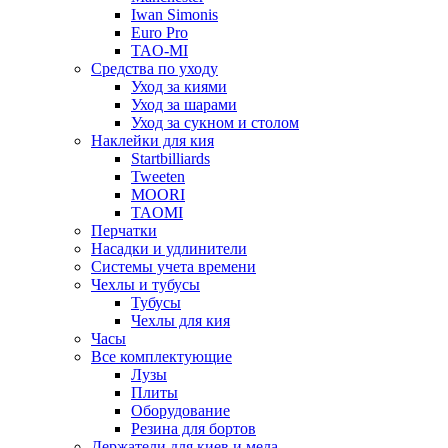
Iwan Simonis
Euro Pro
TAO-MI
Средства по уходу
Уход за киями
Уход за шарами
Уход за сукном и столом
Наклейки для кия
Startbilliards
Tweeten
MOORI
TAOMI
Перчатки
Насадки и удлинители
Системы учета времени
Чехлы и тубусы
Тубусы
Чехлы для кия
Часы
Все комплектующие
Лузы
Плиты
Оборудование
Резина для бортов
Держатели для киев и мела