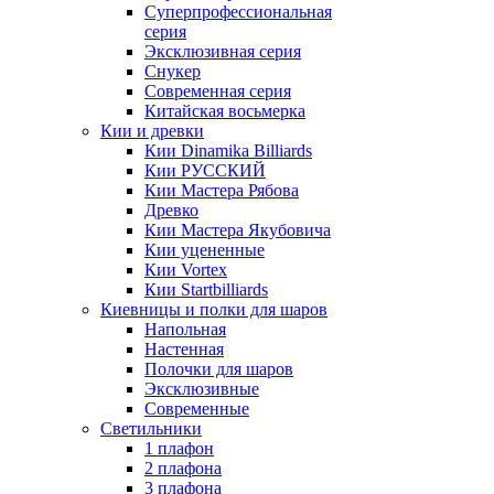
Суперпрофессиональная
серия
Эксклюзивная серия
Снукер
Современная серия
Китайская восьмерка
Кии и древки
Кии Dinamika Billiards
Кии РУССКИЙ
Кии Мастера Рябова
Древко
Кии Мастера Якубовича
Кии уцененные
Кии Vortex
Кии Startbilliards
Киевницы и полки для шаров
Напольная
Настенная
Полочки для шаров
Эксклюзивные
Современные
Светильники
1 плафон
2 плафона
3 плафона