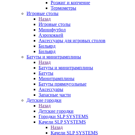
Розжиг и копчение
Термометры
Игровые столы
Назад
Игровые столы
Минифутбол
Аэрохоккей
Аксессуары для игровых столов
Бильяpд
Бильяpд
Батуты и минитрамплины
Назад
Батуты и минитрамплины
Батуты
Минитрамплины
Батуты прямоугольные
Аксессуары
Запасные части
Детские городки
Назад
Детские городки
Городки SLP SYSTEMS
Качели SLP SYSTEMS
Назад
Качели SLP SYSTEMS