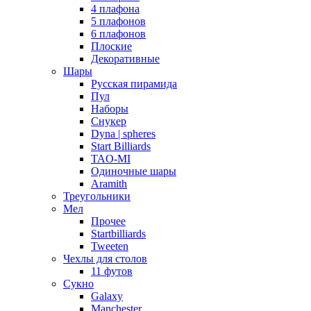
4 плафона
5 плафонов
6 плафонов
Плоские
Декоративные
Шары
Русская пирамида
Пул
Наборы
Снукер
Dyna | spheres
Start Billiards
TAO-MI
Одиночные шары
Aramith
Треугольники
Мел
Прочее
Startbilliards
Tweeten
Чехлы для столов
11 футов
Сукно
Galaxy
Manchester