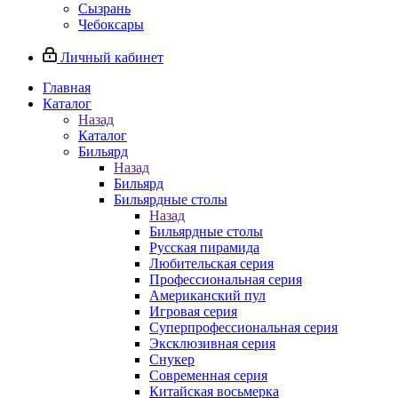
Сызрань
Чебоксары
Личный кабинет
Главная
Каталог
Назад
Каталог
Бильярд
Назад
Бильярд
Бильярдные столы
Назад
Бильярдные столы
Русская пирамида
Любительская серия
Профессиональная серия
Американский пул
Игровая серия
Суперпрофессиональная серия
Эксклюзивная серия
Снукер
Современная серия
Китайская восьмерка