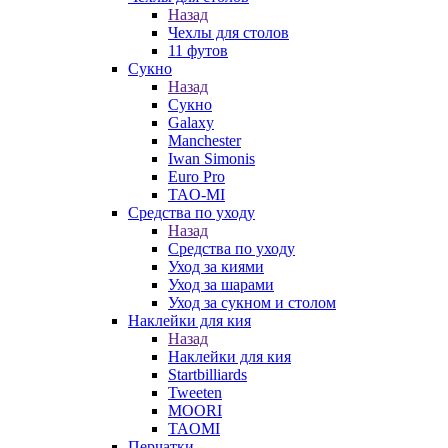
Назад
Чехлы для столов
11 футов
Сукно
Назад
Сукно
Galaxy
Manchester
Iwan Simonis
Euro Pro
TAO-MI
Средства по уходу
Назад
Средства по уходу
Уход за киями
Уход за шарами
Уход за сукном и столом
Наклейки для кия
Назад
Наклейки для кия
Startbilliards
Tweeten
MOORI
TAOMI
Перчатки