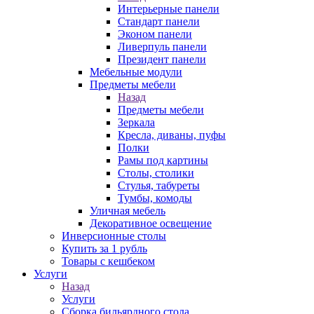
Интерьерные панели
Стандарт панели
Эконом панели
Ливерпуль панели
Президент панели
Мебельные модули
Предметы мебели
Назад
Предметы мебели
Зеркала
Кресла, диваны, пуфы
Полки
Рамы под картины
Столы, столики
Стулья, табуреты
Тумбы, комоды
Уличная мебель
Декоративное освещение
Инверсионные столы
Купить за 1 рубль
Товары с кешбеком
Услуги
Назад
Услуги
Сборка бильярдного стола