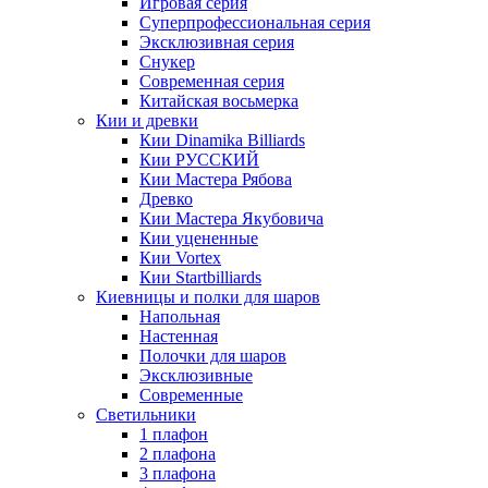
Игровая серия
Суперпрофессиональная серия
Эксклюзивная серия
Снукер
Современная серия
Китайская восьмерка
Кии и древки
Кии Dinamika Billiards
Кии РУССКИЙ
Кии Мастера Рябова
Древко
Кии Мастера Якубовича
Кии уцененные
Кии Vortex
Кии Startbilliards
Киевницы и полки для шаров
Напольная
Настенная
Полочки для шаров
Эксклюзивные
Современные
Светильники
1 плафон
2 плафона
3 плафона