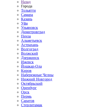
Назад
Города
Тольятти
Самара
Казань
Уфа
Ульяновск
Димитровград
Пенза
Альметьевск
Астрахань
Волгоград
Волжский
Дзержинск
Ижевск
Йошкар-Ола
Киров
Набережные Челны
Нижний Новгород
Октябрьский
Оренбург
Орск
Пермь
Саратов
Стерлитамак