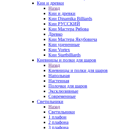
Кии и древки
Назад
Кии и древки
Кии Dinamika Billiards
Кии РУССКИЙ
Кии Мастера Рябова
Древко
Кии Мастера Якубовича
Кии уцененные
Кии Vortex
Кии Startbilliards
Киевницы и полки для шаров
Назад
Киевницы и полки для шаров
Напольная
Настенная
Полочки для шаров
Эксклюзивные
Современные
Светильники
Назад
Светильники
1 плафон
2 плафона
3 плафона