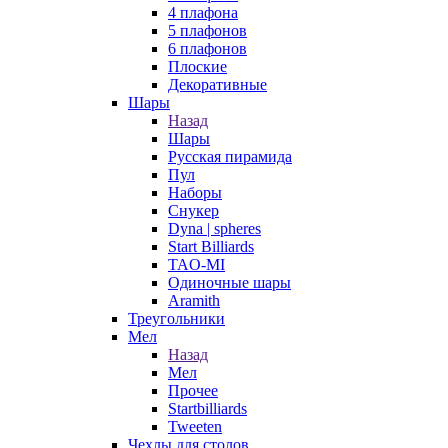
4 плафона
5 плафонов
6 плафонов
Плоские
Декоративные
Шары
Назад
Шары
Русская пирамида
Пул
Наборы
Снукер
Dyna | spheres
Start Billiards
TAO-MI
Одиночные шары
Aramith
Треугольники
Мел
Назад
Мел
Прочее
Startbilliards
Tweeten
Чехлы для столов