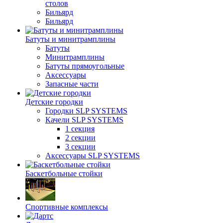
столов
Бильяpд
Бильяpд
Батуты и минитрамплины
Батуты
Минитрамплины
Батуты прямоугольные
Аксессуары
Запасные части
Детские городки
Городки SLP SYSTEMS
Качели SLP SYSTEMS
1 секция
2 секции
3 секции
Аксессуары SLP SYSTEMS
Баскетбольные стойки
Спортивные комплексы