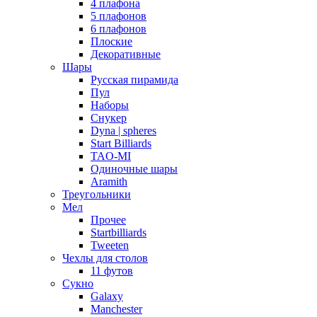
4 плафона
5 плафонов
6 плафонов
Плоские
Декоративные
Шары
Русская пирамида
Пул
Наборы
Снукер
Dyna | spheres
Start Billiards
TAO-MI
Одиночные шары
Aramith
Треугольники
Мел
Прочее
Startbilliards
Tweeten
Чехлы для столов
11 футов
Сукно
Galaxy
Manchester