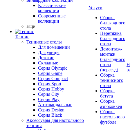
Бильярдные коллекции
Классические
Услуги
коллекции
Современные
Сборка
коллекции
бильярдного
Ещё
стола
Перетяжка
Теннис
бильярдного
Теннисные столы
стола
Для помещений
Демонтаж-
Для улицы
монтаж
Детские
бильярдного
Складные
стола
Н
Серия Olympic
(переезд)
р
Серия Game
Сборка
Серия Compact
теннисного
Серия Sport
стола
Серия Hobby
Сборка
Серия City
батута
Серия Play
Сборка
Антивандальные
аэрохоккея
Серия Design
Сборка
Серия Black
настольного
Аксессуары для настольного
футбола
тенниса