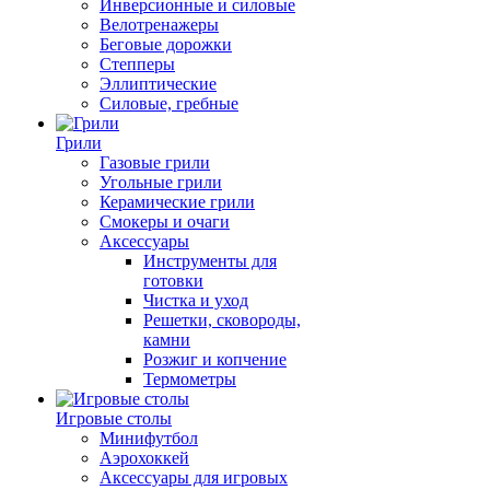
Инверсионные и силовые
Велотренажеры
Беговые дорожки
Степперы
Эллиптические
Силовые, гребные
Грили
Газовые грили
Угольные грили
Керамические грили
Смокеры и очаги
Аксессуары
Инструменты для
готовки
Чистка и уход
Решетки, сковороды,
камни
Розжиг и копчение
Термометры
Игровые столы
Минифутбол
Аэрохоккей
Аксессуары для игровых