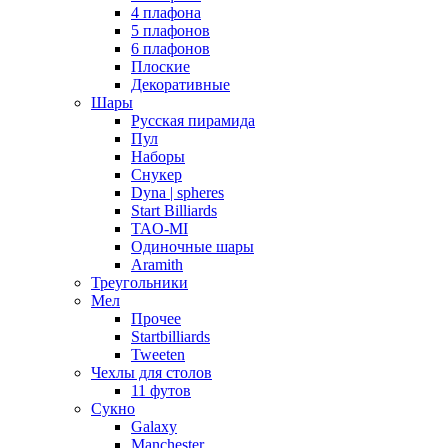
4 плафона
5 плафонов
6 плафонов
Плоские
Декоративные
Шары
Русская пирамида
Пул
Наборы
Снукер
Dyna | spheres
Start Billiards
TAO-MI
Одиночные шары
Aramith
Треугольники
Мел
Прочее
Startbilliards
Tweeten
Чехлы для столов
11 футов
Сукно
Galaxy
Manchester