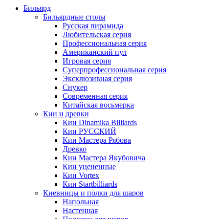
Бильярд
Бильярдные столы
Русская пирамида
Любительская серия
Профессиональная серия
Американский пул
Игровая серия
Суперпрофессиональная серия
Эксклюзивная серия
Снукер
Современная серия
Китайская восьмерка
Кии и древки
Кии Dinamika Billiards
Кии РУССКИЙ
Кии Мастера Рябова
Древко
Кии Мастера Якубовича
Кии уцененные
Кии Vortex
Кии Startbilliards
Киевницы и полки для шаров
Напольная
Настенная