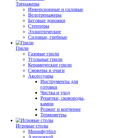
Тренажеры
Инверсионные и силовые
Велотренажеры
Беговые дорожки
Степперы
Эллиптические
Силовые, гребные
Грили
Газовые грили
Угольные грили
Керамические грили
Смокеры и очаги
Аксессуары
Инструменты для
готовки
Чистка и уход
Решетки, сковороды,
камни
Розжиг и копчение
Термометры
Игровые столы
Минифутбол
Аэрохоккей