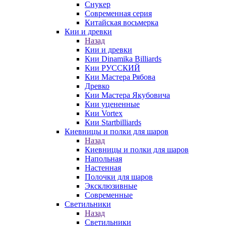
Снукер
Современная серия
Китайская восьмерка
Кии и древки
Назад
Кии и древки
Кии Dinamika Billiards
Кии РУССКИЙ
Кии Мастера Рябова
Древко
Кии Мастера Якубовича
Кии уцененные
Кии Vortex
Кии Startbilliards
Киевницы и полки для шаров
Назад
Киевницы и полки для шаров
Напольная
Настенная
Полочки для шаров
Эксклюзивные
Современные
Светильники
Назад
Светильники