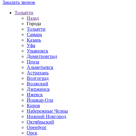
Заказать звонок
Тольятти
Назад
Города
Тольятти
Самара
Казань
Уфа
Ульяновск
Димитровград
Пенза
Альметьевск
Астрахань
Волгоград
Волжский
Дзержинск
Ижевск
Йошкар-Ола
Киров
Набережные Челны
Нижний Новгород
Октябрьский
Оренбург
Орск