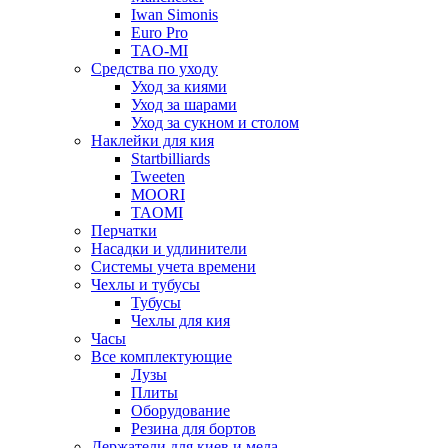
Iwan Simonis
Euro Pro
TAO-MI
Средства по уходу
Уход за киями
Уход за шарами
Уход за сукном и столом
Наклейки для кия
Startbilliards
Tweeten
MOORI
TAOMI
Перчатки
Насадки и удлинители
Системы учета времени
Чехлы и тубусы
Тубусы
Чехлы для кия
Часы
Все комплектующие
Лузы
Плиты
Оборудование
Резина для бортов
Держатели для киев и мела