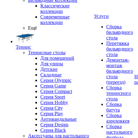
Бильярдные коллекции
Классические
коллекции
Услуги
Современные
коллекции
Сборка
Ещё
бильярдного
стола
Перетяжка
Теннис
бильярдного
Теннисные столы
стола
Для помещений
Демонтаж-
Для улицы
монтаж
Детские
бильярдного
Складные
стола
Н
Серия Olympic
(переезд)
р
Серия Game
Сборка
Серия Compact
теннисного
Серия Sport
стола
Серия Hobby
Сборка
Серия City
батута
Серия Play
Сборка
Антивандальные
аэрохоккея
Серия Design
Сборка
Серия Black
настольного
Аксессуары для настольного
футбола