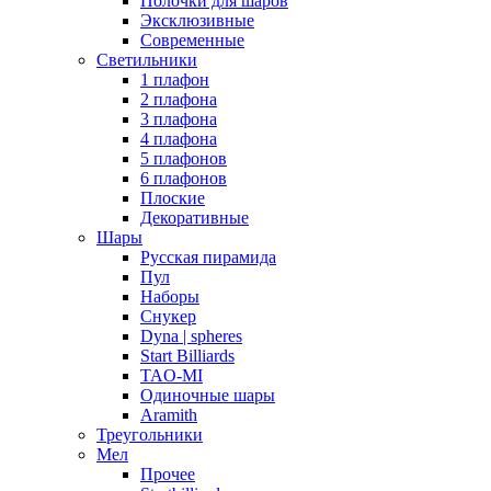
Полочки для шаров
Эксклюзивные
Современные
Светильники
1 плафон
2 плафона
3 плафона
4 плафона
5 плафонов
6 плафонов
Плоские
Декоративные
Шары
Русская пирамида
Пул
Наборы
Снукер
Dyna | spheres
Start Billiards
TAO-MI
Одиночные шары
Aramith
Треугольники
Мел
Прочее