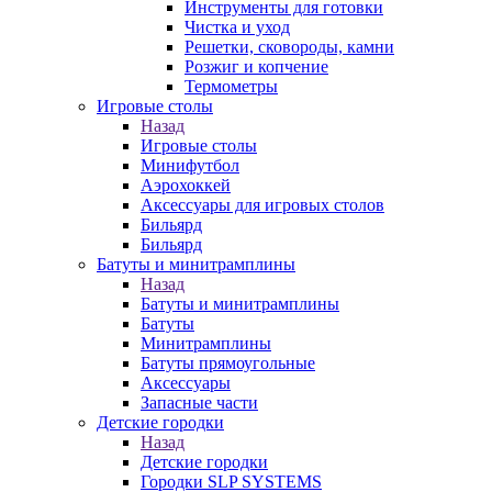
Инструменты для готовки
Чистка и уход
Решетки, сковороды, камни
Розжиг и копчение
Термометры
Игровые столы
Назад
Игровые столы
Минифутбол
Аэрохоккей
Аксессуары для игровых столов
Бильяpд
Бильяpд
Батуты и минитрамплины
Назад
Батуты и минитрамплины
Батуты
Минитрамплины
Батуты прямоугольные
Аксессуары
Запасные части
Детские городки
Назад
Детские городки
Городки SLP SYSTEMS