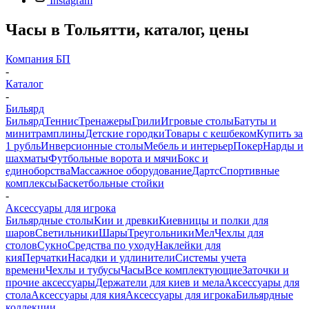
Instagram
Часы в Тольятти, каталог, цены
Компания БП
-
Каталог
-
Бильярд
Бильярд
Теннис
Тренажеры
Грили
Игровые столы
Батуты и
минитрамплины
Детские городки
Товары с кешбеком
Купить за
1 рубль
Инверсионные столы
Мебель и интерьер
Покер
Нарды и
шахматы
Футбольные ворота и мячи
Бокс и
единоборства
Массажное оборудование
Дартс
Спортивные
комплексы
Баскетбольные стойки
-
Аксессуары для игрока
Бильярдные столы
Кии и древки
Киевницы и полки для
шаров
Светильники
Шары
Треугольники
Мел
Чехлы для
столов
Сукно
Средства по уходу
Наклейки для
кия
Перчатки
Насадки и удлинители
Системы учета
времени
Чехлы и тубусы
Часы
Все комплектующие
Заточки и
прочие аксессуары
Держатели для киев и мела
Аксессуары для
стола
Аксессуары для кия
Аксессуары для игрока
Бильярдные
коллекции