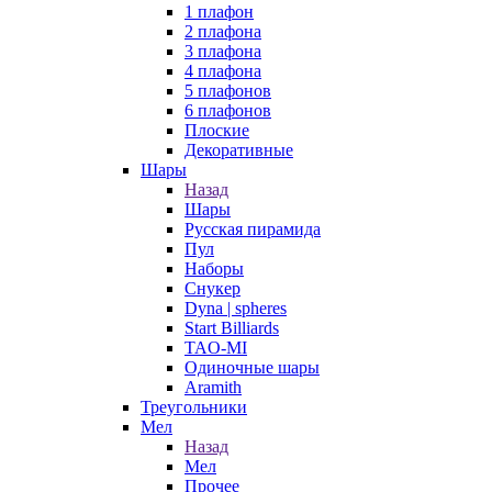
1 плафон
2 плафона
3 плафона
4 плафона
5 плафонов
6 плафонов
Плоские
Декоративные
Шары
Назад
Шары
Русская пирамида
Пул
Наборы
Снукер
Dyna | spheres
Start Billiards
TAO-MI
Одиночные шары
Aramith
Треугольники
Мел
Назад
Мел
Прочее