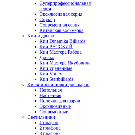
Суперпрофессиональная
серия
Эксклюзивная серия
Снукер
Современная серия
Китайская восьмерка
Кии и древки
Кии Dinamika Billiards
Кии РУССКИЙ
Кии Мастера Рябова
Древко
Кии Мастера Якубовича
Кии уцененные
Кии Vortex
Кии Startbilliards
Киевницы и полки для шаров
Напольная
Настенная
Полочки для шаров
Эксклюзивные
Современные
Светильники
1 плафон
2 плафона
3 плафона