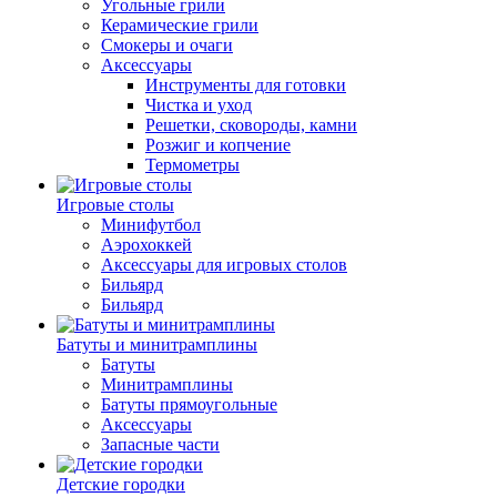
Угольные грили
Керамические грили
Смокеры и очаги
Аксессуары
Инструменты для готовки
Чистка и уход
Решетки, сковороды, камни
Розжиг и копчение
Термометры
Игровые столы
Минифутбол
Аэрохоккей
Аксессуары для игровых столов
Бильяpд
Бильяpд
Батуты и минитрамплины
Батуты
Минитрамплины
Батуты прямоугольные
Аксессуары
Запасные части
Детские городки