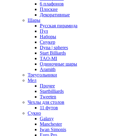
6 плафонов
Плоские
Декоративные
Шары
Русская пирамида
Пул
Наборы
Снукер
Dyna | spheres
Start Billiards
TAO-MI
Одиночные шары
Aramith
Треугольники
Мел
Прочее
Startbilliards
Tweeten
Чехлы для столов
11 футов
Сукно
Galaxy
Manchester
Iwan Simonis
Euro Pro