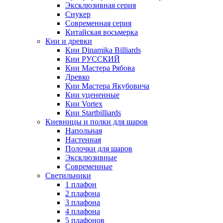
Эксклюзивная серия
Снукер
Современная серия
Китайская восьмерка
Кии и древки
Кии Dinamika Billiards
Кии РУССКИЙ
Кии Мастера Рябова
Древко
Кии Мастера Якубовича
Кии уцененные
Кии Vortex
Кии Startbilliards
Киевницы и полки для шаров
Напольная
Настенная
Полочки для шаров
Эксклюзивные
Современные
Светильники
1 плафон
2 плафона
3 плафона
4 плафона
5 плафонов