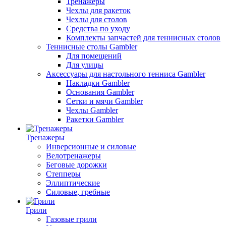
Тренажеры
Чехлы для ракеток
Чехлы для столов
Средства по уходу
Комплекты запчастей для теннисных столов
Теннисные столы Gambler
Для помещений
Для улицы
Аксессуары для настольного тенниса Gambler
Накладки Gambler
Основания Gambler
Сетки и мячи Gambler
Чехлы Gambler
Ракетки Gambler
Тренажеры
Инверсионные и силовые
Велотренажеры
Беговые дорожки
Степперы
Эллиптические
Силовые, гребные
Грили
Газовые грили