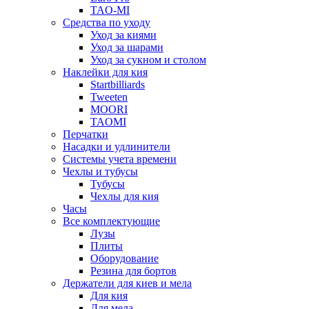
TAO-MI
Средства по уходу
Уход за киями
Уход за шарами
Уход за сукном и столом
Наклейки для кия
Startbilliards
Tweeten
MOORI
TAOMI
Перчатки
Насадки и удлинители
Системы учета времени
Чехлы и тубусы
Тубусы
Чехлы для кия
Часы
Все комплектующие
Лузы
Плиты
Оборудование
Резина для бортов
Держатели для киев и мела
Для кия
Для мела