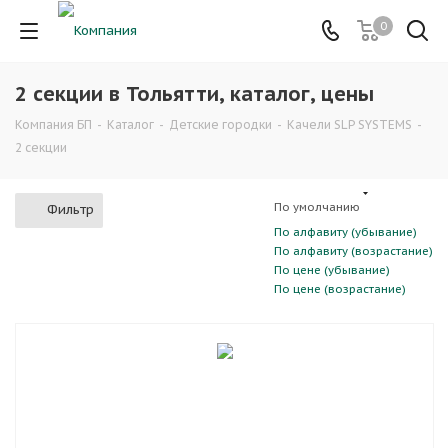
0
2 секции в Тольятти, каталог, цены
Компания БП
-
Каталог
-
Детские городки
-
Качели SLP SYSTEMS
-
2 секции
По умолчанию
Фильтр
По алфавиту (убывание)
По алфавиту (возрастание)
По цене (убывание)
По цене (возрастание)