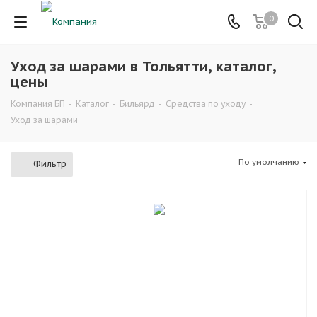
0
Уход за шарами в Тольятти, каталог,
цены
Компания БП
-
Каталог
-
Бильярд
-
Средства по уходу
-
Уход за шарами
По умолчанию
Фильтр