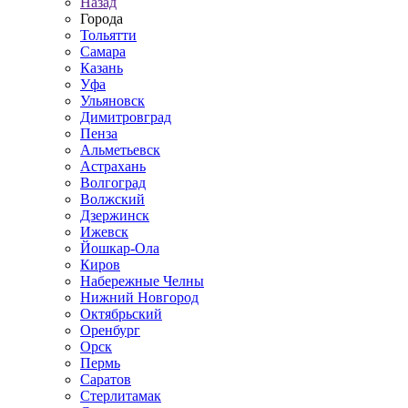
Назад
Города
Тольятти
Самара
Казань
Уфа
Ульяновск
Димитровград
Пенза
Альметьевск
Астрахань
Волгоград
Волжский
Дзержинск
Ижевск
Йошкар-Ола
Киров
Набережные Челны
Нижний Новгород
Октябрьский
Оренбург
Орск
Пермь
Саратов
Стерлитамак