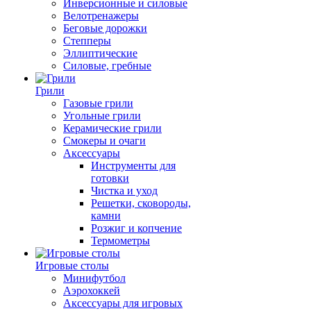
Инверсионные и силовые
Велотренажеры
Беговые дорожки
Степперы
Эллиптические
Силовые, гребные
Грили
Газовые грили
Угольные грили
Керамические грили
Смокеры и очаги
Аксессуары
Инструменты для
готовки
Чистка и уход
Решетки, сковороды,
камни
Розжиг и копчение
Термометры
Игровые столы
Минифутбол
Аэрохоккей
Аксессуары для игровых