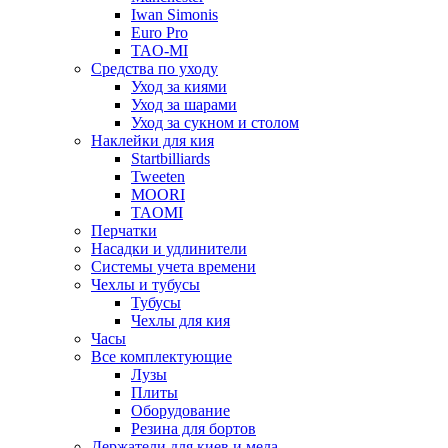
Iwan Simonis
Euro Pro
TAO-MI
Средства по уходу
Уход за киями
Уход за шарами
Уход за сукном и столом
Наклейки для кия
Startbilliards
Tweeten
MOORI
TAOMI
Перчатки
Насадки и удлинители
Системы учета времени
Чехлы и тубусы
Тубусы
Чехлы для кия
Часы
Все комплектующие
Лузы
Плиты
Оборудование
Резина для бортов
Держатели для киев и мела