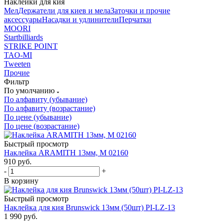
Наклейки для кия
Мел
Держатели для киев и мела
Заточки и прочие
аксессуары
Насадки и удлинители
Перчатки
MOORI
Startbilliards
STRIKE POINT
TAO-MI
Tweeten
Прочие
Фильтр
По умолчанию
По алфавиту (убывание)
По алфавиту (возрастание)
По цене (убывание)
По цене (возрастание)
Быстрый просмотр
Наклейка ARAMITH 13мм, М 02160
910
руб.
-
+
В корзину
Быстрый просмотр
Наклейка для кия Brunswick 13мм (50шт) PI-LZ-13
1 990
руб.