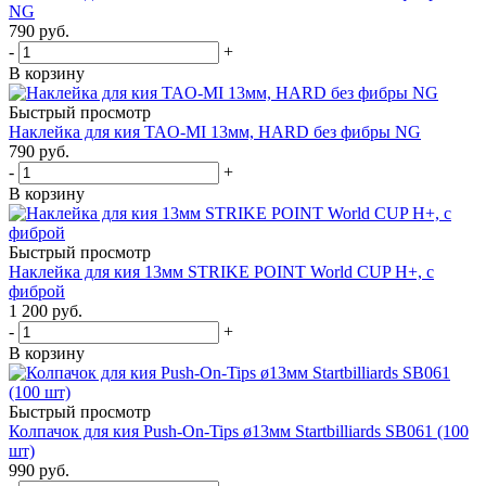
NG
790
руб.
-
+
В корзину
Быстрый просмотр
Наклейка для кия TAO-MI 13мм, HARD без фибры NG
790
руб.
-
+
В корзину
Быстрый просмотр
Наклейка для кия 13мм STRIKE POINT World CUP H+, с
фиброй
1 200
руб.
-
+
В корзину
Быстрый просмотр
Колпачок для кия Push-On-Tips ø13мм Startbilliards SB061 (100
шт)
990
руб.