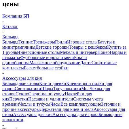
цены
Компания БП
-
Каталог
-
Бильярд
Бильярд
Теннис
Тренажеры
Грили
Игровые столы
Батуты и
минитрамплины
Детские городки
Товары с кешбеком
Купить за
1 рубль
Инверсионные столы
Мебель и интерьер
Покер
Нарды и
шахматы
Футбольные ворота и мячи
Бокс и
единоборства
Массажное оборудование
Дартс
Спортивные
комплексы
Баскетбольные стойки
-
Аксессуары для кия
Бильярдные столы
Кии и древки
Киевницы и полки для
шаров
Светильники
Шары
Треугольники
Мел
Чехлы для
столов
Сукно
Средства по уходу
Наклейки для
кия
Перчатки
Насадки и удлинители
Системы учета
времени
Чехлы и тубусы
Часы
Все комплектующие
Заточки и
прочие аксессуары
Держатели для киев и мела
Аксессуары для
стола
Аксессуары для кия
Аксессуары для игрока
Бильярдные
коллекции
-