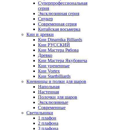
Суперпрофессиональная
серия
Эксклюзивная серия
Снукер
Современная серия
Китайская восьмерка
Кии и древки
Кии Dinamika Billiards
Кии РУССКИЙ
Кии Мастера Рябова
Древко
Кии Мастера Якубовича
Кии уцененные
Кии Vortex
Кии Startbilliards
Киевницы и полки для шаров
Напольная
Настенная
Полочки для шаров
Эксклюзивные
Современные
Светильники
1 плафон
2 плафона
3 плафона