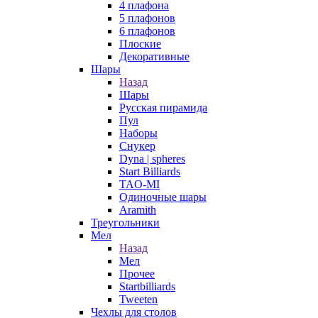
4 плафона
5 плафонов
6 плафонов
Плоские
Декоративные
Шары
Назад
Шары
Русская пирамида
Пул
Наборы
Снукер
Dyna | spheres
Start Billiards
TAO-MI
Одиночные шары
Aramith
Треугольники
Мел
Назад
Мел
Прочее
Startbilliards
Tweeten
Чехлы для столов