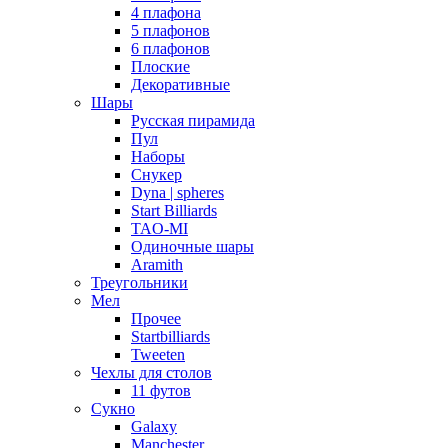
4 плафона
5 плафонов
6 плафонов
Плоские
Декоративные
Шары
Русская пирамида
Пул
Наборы
Снукер
Dyna | spheres
Start Billiards
TAO-MI
Одиночные шары
Aramith
Треугольники
Мел
Прочее
Startbilliards
Tweeten
Чехлы для столов
11 футов
Сукно
Galaxy
Manchester