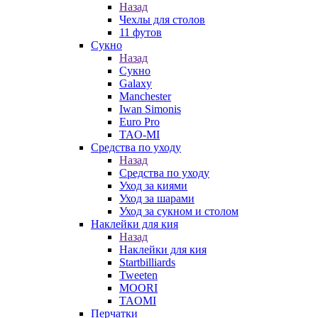
Назад
Чехлы для столов
11 футов
Сукно
Назад
Сукно
Galaxy
Manchester
Iwan Simonis
Euro Pro
TAO-MI
Средства по уходу
Назад
Средства по уходу
Уход за киями
Уход за шарами
Уход за сукном и столом
Наклейки для кия
Назад
Наклейки для кия
Startbilliards
Tweeten
MOORI
TAOMI
Перчатки