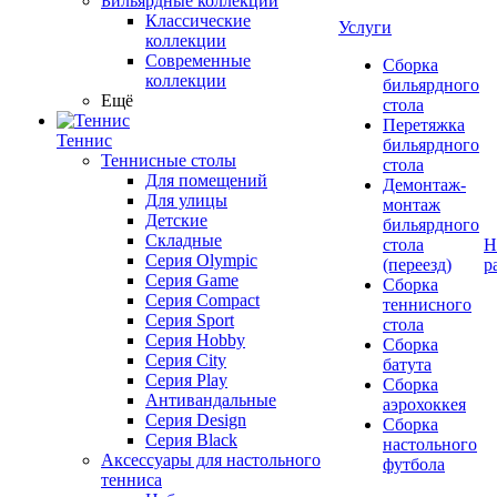
Бильярдные коллекции
Классические
Услуги
коллекции
Современные
Сборка
коллекции
бильярдного
Ещё
стола
Перетяжка
Теннис
бильярдного
Теннисные столы
стола
Для помещений
Демонтаж-
Для улицы
монтаж
Детские
бильярдного
Складные
стола
Н
Серия Olympic
(переезд)
р
Серия Game
Сборка
Серия Compact
теннисного
Серия Sport
стола
Серия Hobby
Сборка
Серия City
батута
Серия Play
Сборка
Антивандальные
аэрохоккея
Серия Design
Сборка
Серия Black
настольного
Аксессуары для настольного
футбола
тенниса