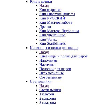
Кии и древки
Назад
Кии и древки
Кии Dinamika Billiards
Кии РУССКИЙ
Кии Мастера Рябова
Древко
Кии Мастера Якубовича
Кии уцененные
Кии Vortex
Кии Startbilliards
Киевницы и полки для шаров
Назад
Киевницы и полки для шаров
Напольная
Настенная
Полочки для шаров
Эксклюзивные
Современные
Светильники
Назад
Светильники
1 плафон
2 плафона
3 плафона