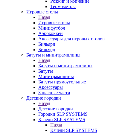
Розжиг и копчение
Термометры
Игровые столы
Назад
Игровые столы
Минифутбол
Аэрохоккей
Аксессуары для игровых столов
Бильяpд
Бильяpд
Батуты и минитрамплины
Назад
Батуты и минитрамплины
Батуты
Минитрамплины
Батуты прямоугольные
Аксессуары
Запасные части
Детские городки
Назад
Детские городки
Городки SLP SYSTEMS
Качели SLP SYSTEMS
Назад
Качели SLP SYSTEMS