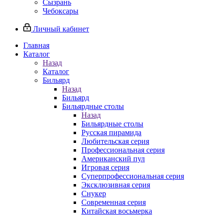
Сызрань
Чебоксары
Личный кабинет
Главная
Каталог
Назад
Каталог
Бильярд
Назад
Бильярд
Бильярдные столы
Назад
Бильярдные столы
Русская пирамида
Любительская серия
Профессиональная серия
Американский пул
Игровая серия
Суперпрофессиональная серия
Эксклюзивная серия
Снукер
Современная серия
Китайская восьмерка