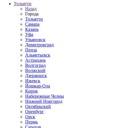
Тольятти
Назад
Города
Тольятти
Самара
Казань
Уфа
Ульяновск
Димитровград
Пенза
Альметьевск
Астрахань
Волгоград
Волжский
Дзержинск
Ижевск
Йошкар-Ола
Киров
Набережные Челны
Нижний Новгород
Октябрьский
Оренбург
Орск
Пермь
Саратов