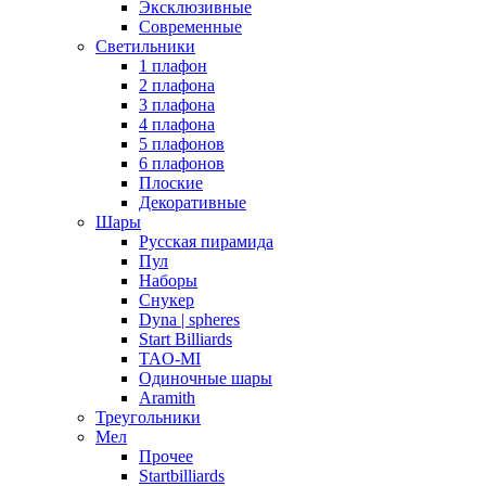
Эксклюзивные
Современные
Светильники
1 плафон
2 плафона
3 плафона
4 плафона
5 плафонов
6 плафонов
Плоские
Декоративные
Шары
Русская пирамида
Пул
Наборы
Снукер
Dyna | spheres
Start Billiards
TAO-MI
Одиночные шары
Aramith
Треугольники
Мел
Прочее
Startbilliards