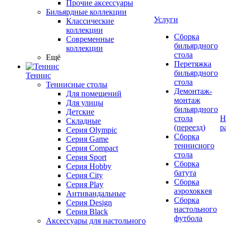
Прочие аксессуары
Бильярдные коллекции
Услуги
Классические
коллекции
Сборка
Современные
бильярдного
коллекции
стола
Ещё
Перетяжка
бильярдного
Теннис
стола
Теннисные столы
Демонтаж-
Для помещений
монтаж
Для улицы
бильярдного
Детские
стола
Н
Складные
(переезд)
р
Серия Olympic
Сборка
Серия Game
теннисного
Серия Compact
стола
Серия Sport
Сборка
Серия Hobby
батута
Серия City
Сборка
Серия Play
аэрохоккея
Антивандальные
Сборка
Серия Design
настольного
Серия Black
футбола
Аксессуары для настольного