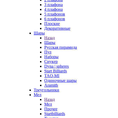
3 плафона
4 плафона
5 плафонов
6 плафонов
Плоские
Декоративные
Шары
Назад
Шары
Русская пирамида
Пул
Наборы
Снукер
Dyna | spheres
Start Billiards
TAO-MI
Одиночные шары
Aramith
Треугольники
Мел
Назад
Мел
Прочее
Startbilliards