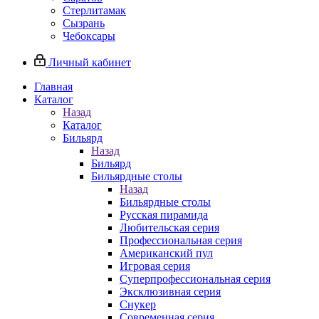
Стерлитамак
Сызрань
Чебоксары
Личный кабинет
Главная
Каталог
Назад
Каталог
Бильярд
Назад
Бильярд
Бильярдные столы
Назад
Бильярдные столы
Русская пирамида
Любительская серия
Профессиональная серия
Американский пул
Игровая серия
Суперпрофессиональная серия
Эксклюзивная серия
Снукер
Современная серия