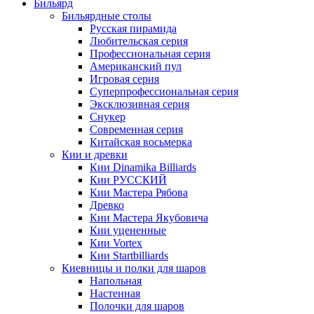
Бильярд
Бильярдные столы
Русская пирамида
Любительская серия
Профессиональная серия
Американский пул
Игровая серия
Суперпрофессиональная серия
Эксклюзивная серия
Снукер
Современная серия
Китайская восьмерка
Кии и древки
Кии Dinamika Billiards
Кии РУССКИЙ
Кии Мастера Рябова
Древко
Кии Мастера Якубовича
Кии уцененные
Кии Vortex
Кии Startbilliards
Киевницы и полки для шаров
Напольная
Настенная
Полочки для шаров