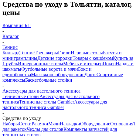
Средства по уходу в Тольятти, каталог,
цены
Компания БП
-
Каталог
-
Теннис
Бильярд
Теннис
Тренажеры
Грили
Игровые столы
Батуты и
минитрамплины
Детские городки
Товары с кешбеком
Купить за
1 рубль
Инверсионные столы
Мебель и интерьер
Покер
Нарды и
шахматы
Футбольные ворота и мячи
Бокс и
единоборства
Массажное оборудование
Дартс
Спортивные
комплексы
Баскетбольные стойки
-
Аксессуары для настольного тенниса
Теннисные столы
Аксессуары для настольного
тенниса
Теннисные столы Gambler
Аксессуары для
настольного тенниса Gambler
-
Средства по уходу
Наборы
Сетки
Ракетки
Мячи
Накладки
Оборудование
Основания
Т
для ракеток
Чехлы для столов
Комплекты запчастей для
теннисных столов