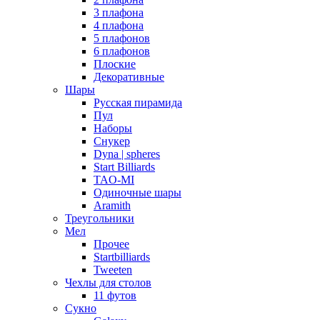
3 плафона
4 плафона
5 плафонов
6 плафонов
Плоские
Декоративные
Шары
Русская пирамида
Пул
Наборы
Снукер
Dyna | spheres
Start Billiards
TAO-MI
Одиночные шары
Aramith
Треугольники
Мел
Прочее
Startbilliards
Tweeten
Чехлы для столов
11 футов
Сукно