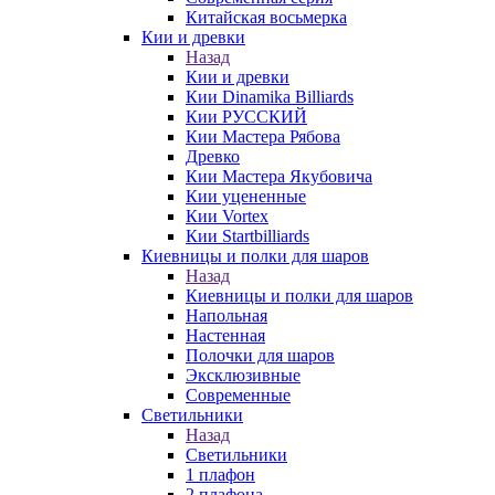
Китайская восьмерка
Кии и древки
Назад
Кии и древки
Кии Dinamika Billiards
Кии РУССКИЙ
Кии Мастера Рябова
Древко
Кии Мастера Якубовича
Кии уцененные
Кии Vortex
Кии Startbilliards
Киевницы и полки для шаров
Назад
Киевницы и полки для шаров
Напольная
Настенная
Полочки для шаров
Эксклюзивные
Современные
Светильники
Назад
Светильники
1 плафон
2 плафона