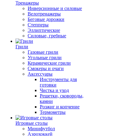
Тренажеры
Инверсионные и силовые
Велотренажеры
Беговые дорожки
Степперы
Эллиптические
Силовые, гребные
Грили
Газовые грили
Угольные грили
Керамические грили
Смокеры и очаги
Аксессуары
Инструменты для
готовки
Чистка и уход
Решетки, сковороды,
камни
Розжиг и копчение
Термометры
Игровые столы
Минифутбол
Аэрохоккей