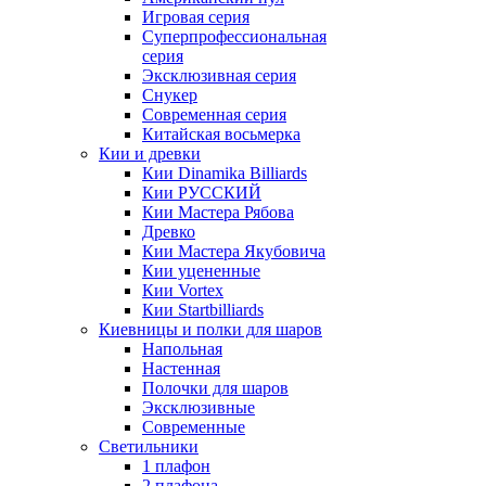
Игровая серия
Суперпрофессиональная
серия
Эксклюзивная серия
Снукер
Современная серия
Китайская восьмерка
Кии и древки
Кии Dinamika Billiards
Кии РУССКИЙ
Кии Мастера Рябова
Древко
Кии Мастера Якубовича
Кии уцененные
Кии Vortex
Кии Startbilliards
Киевницы и полки для шаров
Напольная
Настенная
Полочки для шаров
Эксклюзивные
Современные
Светильники
1 плафон
2 плафона