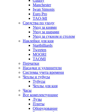
Galaxy
Manchester
Iwan Simonis
Euro Pro
TAO-MI
Средства по уходу
Уход за киями
Уход за шарами
Уход за сукном и столом
Наклейки для кия
Startbilliards
Tweeten
MOORI
TAOMI
Перчатки
Насадки и удлинители
Системы учета времени
Чехлы и тубусы
Тубусы
Чехлы для кия
Часы
Все комплектующие
Лузы
Плиты
Оборудование