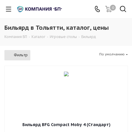
0
Бильяpд в Тольятти, каталог, цены
Компания БП
-
Каталог
-
Игровые столы
-
Бильяpд
По умолчанию
Фильтр
Бильярд BFG Compact Moby 4 (Стандарт)