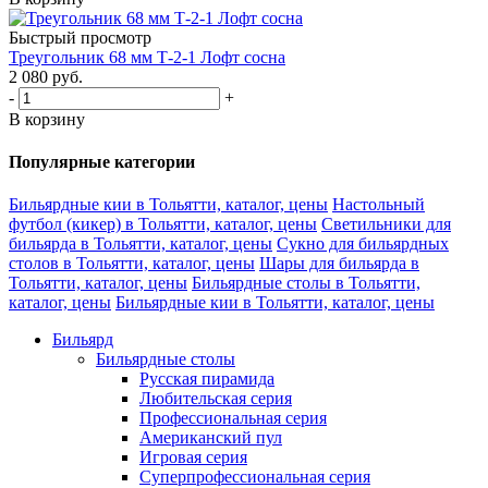
Быстрый просмотр
Треугольник 68 мм Т-2-1 Лофт сосна
2 080
руб.
-
+
В корзину
Популярные категории
Бильярдные кии в Тольятти, каталог, цены
Настольный
футбол (кикер) в Тольятти, каталог, цены
Светильники для
бильярда в Тольятти, каталог, цены
Сукно для бильярдных
столов в Тольятти, каталог, цены
Шары для бильярда в
Тольятти, каталог, цены
Бильярдные столы в Тольятти,
каталог, цены
Бильярдные кии в Тольятти, каталог, цены
Бильярд
Бильярдные столы
Русская пирамида
Любительская серия
Профессиональная серия
Американский пул
Игровая серия
Суперпрофессиональная серия