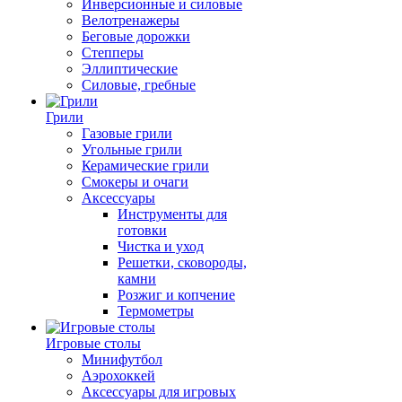
Инверсионные и силовые
Велотренажеры
Беговые дорожки
Степперы
Эллиптические
Силовые, гребные
Грили
Газовые грили
Угольные грили
Керамические грили
Смокеры и очаги
Аксессуары
Инструменты для
готовки
Чистка и уход
Решетки, сковороды,
камни
Розжиг и копчение
Термометры
Игровые столы
Минифутбол
Аэрохоккей
Аксессуары для игровых