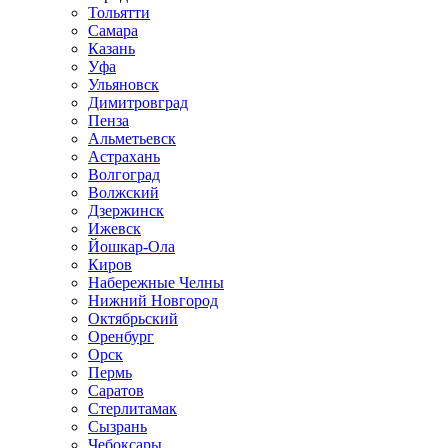
Тольятти
Самара
Казань
Уфа
Ульяновск
Димитровград
Пенза
Альметьевск
Астрахань
Волгоград
Волжский
Дзержинск
Ижевск
Йошкар-Ола
Киров
Набережные Челны
Нижний Новгород
Октябрьский
Оренбург
Орск
Пермь
Саратов
Стерлитамак
Сызрань
Чебоксары