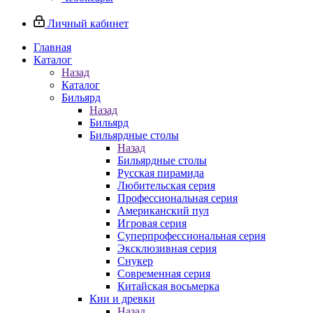
Личный кабинет
Главная
Каталог
Назад
Каталог
Бильярд
Назад
Бильярд
Бильярдные столы
Назад
Бильярдные столы
Русская пирамида
Любительская серия
Профессиональная серия
Американский пул
Игровая серия
Суперпрофессиональная серия
Эксклюзивная серия
Снукер
Современная серия
Китайская восьмерка
Кии и древки
Назад