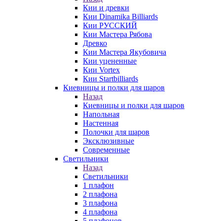
Кии и древки
Кии Dinamika Billiards
Кии РУССКИЙ
Кии Мастера Рябова
Древко
Кии Мастера Якубовича
Кии уцененные
Кии Vortex
Кии Startbilliards
Киевницы и полки для шаров
Назад
Киевницы и полки для шаров
Напольная
Настенная
Полочки для шаров
Эксклюзивные
Современные
Светильники
Назад
Светильники
1 плафон
2 плафона
3 плафона
4 плафона
5 плафонов