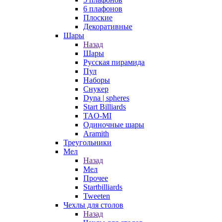
6 плафонов
Плоские
Декоративные
Шары
Назад
Шары
Русская пирамида
Пул
Наборы
Снукер
Dyna | spheres
Start Billiards
TAO-MI
Одиночные шары
Aramith
Треугольники
Мел
Назад
Мел
Прочее
Startbilliards
Tweeten
Чехлы для столов
Назад