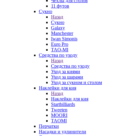
Чехлы для столов
11 футов
Сукно
Назад
Сукно
Galaxy
Manchester
Iwan Simonis
Euro Pro
TAO-MI
Средства по уходу
Назад
Средства по уходу
Уход за киями
Уход за шарами
Уход за сукном и столом
Наклейки для кия
Назад
Наклейки для кия
Startbilliards
Tweeten
MOORI
TAOMI
Перчатки
Насадки и удлинители