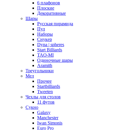
6 плафонов
Плоские
Декоративные
Шары
Русская пирамида
Пул
Наборы
Снукер
Dyna | spheres
Start Billiards
TAO-MI
Одиночные шары
Aramith
Треугольники
Мел
Прочее
Startbilliards
Tweeten
Чехлы для столов
11 футов
Сукно
Galaxy
Manchester
Iwan Simonis
Euro Pro