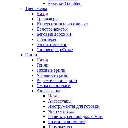
Ракетки Gambler
Тренажеры
Назад
Тренажеры
Инверсионные и силовые
Велотренажеры
Беговые дорожки
Степперы
Эллиптические
Силовые, гребные
Грили
Назад
Грили
Газовые грили
Угольные грили
Керамические грили
Смокеры и очаги
Аксессуары
Назад
Аксессуары
Инструменты для готовки
Чистка и уход
Решетки, сковороды, камни
Розжиг и копчение
Термометры