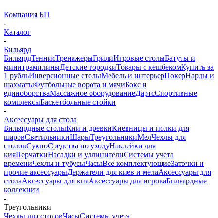
Компания БП
-
Каталог
-
Бильярд
Бильярд
Теннис
Тренажеры
Грили
Игровые столы
Батуты и
минитрамплины
Детские городки
Товары с кешбеком
Купить за
1 рубль
Инверсионные столы
Мебель и интерьер
Покер
Нарды и
шахматы
Футбольные ворота и мячи
Бокс и
единоборства
Массажное оборудование
Дартс
Спортивные
комплексы
Баскетбольные стойки
-
Аксессуары для стола
Бильярдные столы
Кии и древки
Киевницы и полки для
шаров
Светильники
Шары
Треугольники
Мел
Чехлы для
столов
Сукно
Средства по уходу
Наклейки для
кия
Перчатки
Насадки и удлинители
Системы учета
времени
Чехлы и тубусы
Часы
Все комплектующие
Заточки и
прочие аксессуары
Держатели для киев и мела
Аксессуары для
стола
Аксессуары для кия
Аксессуары для игрока
Бильярдные
коллекции
-
Треугольники
Чехлы для столов
Часы
Системы учета