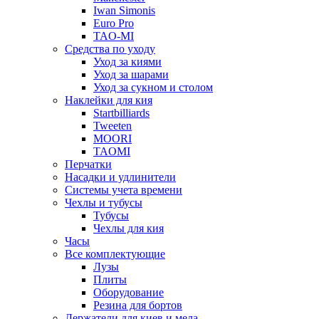
Iwan Simonis
Euro Pro
TAO-MI
Средства по уходу
Уход за киями
Уход за шарами
Уход за сукном и столом
Наклейки для кия
Startbilliards
Tweeten
MOORI
TAOMI
Перчатки
Насадки и удлинители
Системы учета времени
Чехлы и тубусы
Тубусы
Чехлы для кия
Часы
Все комплектующие
Лузы
Плиты
Оборудование
Резина для бортов
Держатели для киев и мела