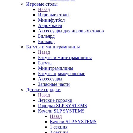
Игровые столы
Назад
Игровые столы
Минифутбол
Аэрохоккей
Аксессуары для игровых столов
Бильяpд
Бильяpд
Батуты и минитрамплины
Назад
Батуты и минитрамплины
Батуты
Минитрамплины
Батуты прямоугольные
Аксессуары
Запасные части
Детские городки
Назад
Детские городки
Городки SLP SYSTEMS
Качели SLP SYSTEMS
Назад
Качели SLP SYSTEMS
1 секция
2 секции