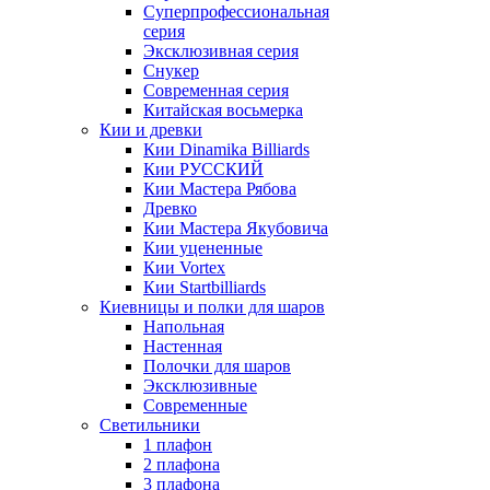
Суперпрофессиональная
серия
Эксклюзивная серия
Снукер
Современная серия
Китайская восьмерка
Кии и древки
Кии Dinamika Billiards
Кии РУССКИЙ
Кии Мастера Рябова
Древко
Кии Мастера Якубовича
Кии уцененные
Кии Vortex
Кии Startbilliards
Киевницы и полки для шаров
Напольная
Настенная
Полочки для шаров
Эксклюзивные
Современные
Светильники
1 плафон
2 плафона
3 плафона