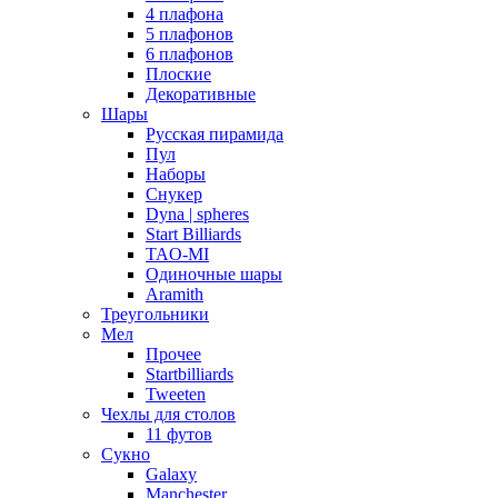
4 плафона
5 плафонов
6 плафонов
Плоские
Декоративные
Шары
Русская пирамида
Пул
Наборы
Снукер
Dyna | spheres
Start Billiards
TAO-MI
Одиночные шары
Aramith
Треугольники
Мел
Прочее
Startbilliards
Tweeten
Чехлы для столов
11 футов
Сукно
Galaxy
Manchester