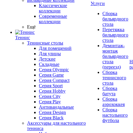
Бильярдные коллекции
Услуги
Классические
коллекции
Сборка
Современные
бильярдного
коллекции
стола
Ещё
Перетяжка
бильярдного
Теннис
стола
Теннисные столы
Демонтаж-
Для помещений
монтаж
Для улицы
бильярдного
Детские
стола
Н
Складные
(переезд)
р
Серия Olympic
Сборка
Серия Game
теннисного
Серия Compact
стола
Серия Sport
Сборка
Серия Hobby
батута
Серия City
Сборка
Серия Play
аэрохоккея
Антивандальные
Сборка
Серия Design
настольного
Серия Black
футбола
Аксессуары для настольного
тенниса