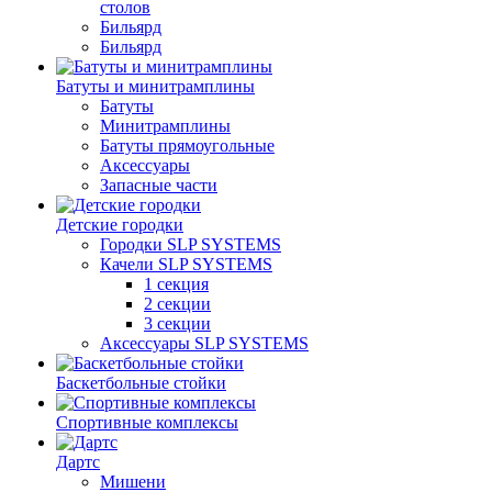
столов
Бильяpд
Бильяpд
Батуты и минитрамплины
Батуты
Минитрамплины
Батуты прямоугольные
Аксессуары
Запасные части
Детские городки
Городки SLP SYSTEMS
Качели SLP SYSTEMS
1 секция
2 секции
3 секции
Аксессуары SLP SYSTEMS
Баскетбольные стойки
Спортивные комплексы
Дартс
Мишени