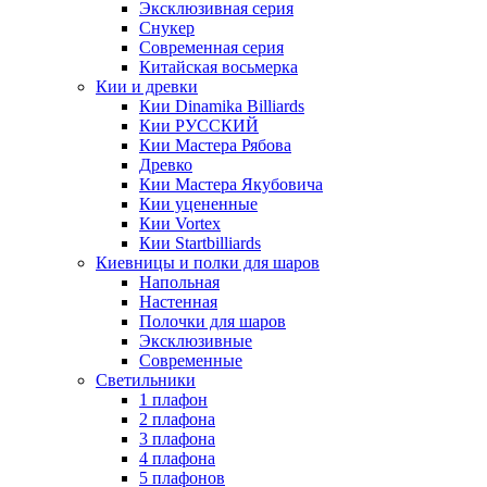
Эксклюзивная серия
Снукер
Современная серия
Китайская восьмерка
Кии и древки
Кии Dinamika Billiards
Кии РУССКИЙ
Кии Мастера Рябова
Древко
Кии Мастера Якубовича
Кии уцененные
Кии Vortex
Кии Startbilliards
Киевницы и полки для шаров
Напольная
Настенная
Полочки для шаров
Эксклюзивные
Современные
Светильники
1 плафон
2 плафона
3 плафона
4 плафона
5 плафонов