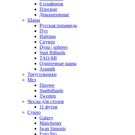
6 плафонов
Плоские
Декоративные
Шары
Русская пирамида
Пул
Наборы
Снукер
Dyna | spheres
Start Billiards
TAO-MI
Одиночные шары
Aramith
Треугольники
Мел
Прочее
Startbilliards
Tweeten
Чехлы для столов
11 футов
Сукно
Galaxy
Manchester
Iwan Simonis
Euro Pro