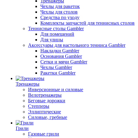
Тренажеры
Чехлы для ракеток
Чехлы для столов
Средства по уходу
Комплекты запчастей для теннисных столов
Теннисные столы Gambler
Для помещений
Для улицы
Аксессуары для настольного тенниса Gambler
Накладки Gambler
Основания Gambler
Сетки и мячи Gambler
Чехлы Gambler
Ракетки Gambler
Тренажеры
Инверсионные и силовые
Велотренажеры
Беговые дорожки
Степперы
Эллиптические
Силовые, гребные
Грили
Газовые грили