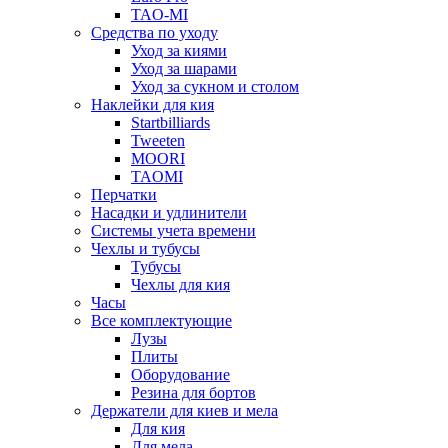
TAO-MI
Средства по уходу
Уход за киями
Уход за шарами
Уход за сукном и столом
Наклейки для кия
Startbilliards
Tweeten
MOORI
TAOMI
Перчатки
Насадки и удлинители
Системы учета времени
Чехлы и тубусы
Тубусы
Чехлы для кия
Часы
Все комплектующие
Лузы
Плиты
Оборудование
Резина для бортов
Держатели для киев и мела
Для кия
Для мела