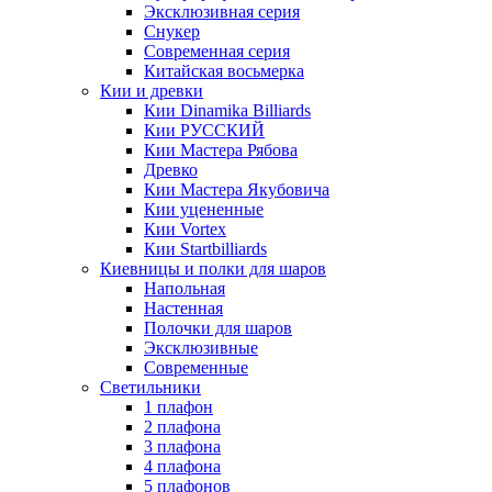
Эксклюзивная серия
Снукер
Современная серия
Китайская восьмерка
Кии и древки
Кии Dinamika Billiards
Кии РУССКИЙ
Кии Мастера Рябова
Древко
Кии Мастера Якубовича
Кии уцененные
Кии Vortex
Кии Startbilliards
Киевницы и полки для шаров
Напольная
Настенная
Полочки для шаров
Эксклюзивные
Современные
Светильники
1 плафон
2 плафона
3 плафона
4 плафона
5 плафонов