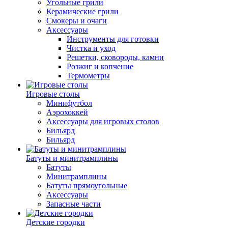
Угольные грили
Керамические грили
Смокеры и очаги
Аксессуары
Инструменты для готовки
Чистка и уход
Решетки, сковороды, камни
Розжиг и копчение
Термометры
Игровые столы
Минифутбол
Аэрохоккей
Аксессуары для игровых столов
Бильяpд
Бильяpд
Батуты и минитрамплины
Батуты
Минитрамплины
Батуты прямоугольные
Аксессуары
Запасные части
Детские городки