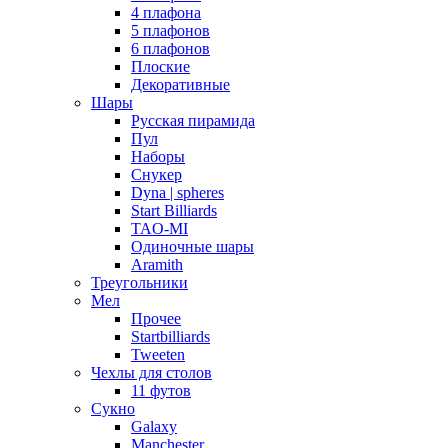
4 плафона
5 плафонов
6 плафонов
Плоские
Декоративные
Шары
Русская пирамида
Пул
Наборы
Снукер
Dyna | spheres
Start Billiards
TAO-MI
Одиночные шары
Aramith
Треугольники
Мел
Прочее
Startbilliards
Tweeten
Чехлы для столов
11 футов
Сукно
Galaxy
Manchester