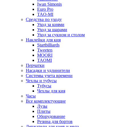
Iwan Simonis
Euro Pro
TAO-MI
Средства по уходу
Уход за киями
Уход за шарами
Уход за сукном и столом
Наклейки для кия
Startbilliards
Tweeten
MOORI
TAOMI
Перчатки
Насадки и удлинители
Системы учета времени
Чехлы и тубусы
Тубусы
Чехлы для кия
Часы
Все комплектующие
Лузы
Плиты
Оборудование
Резина для бортов
Держатели для киев и мела