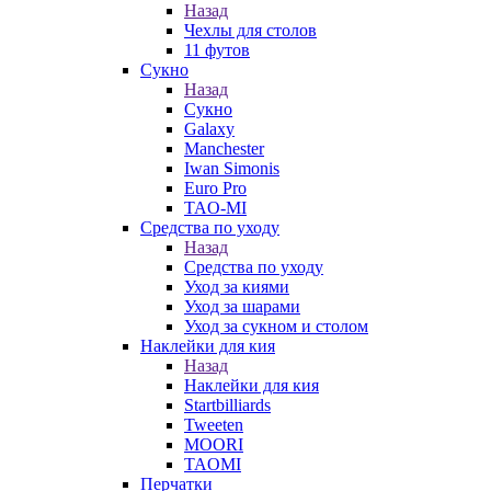
Назад
Чехлы для столов
11 футов
Сукно
Назад
Сукно
Galaxy
Manchester
Iwan Simonis
Euro Pro
TAO-MI
Средства по уходу
Назад
Средства по уходу
Уход за киями
Уход за шарами
Уход за сукном и столом
Наклейки для кия
Назад
Наклейки для кия
Startbilliards
Tweeten
MOORI
TAOMI
Перчатки