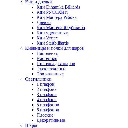
Кии и древки
Кии Dinamika Billiards
Кии РУССКИЙ
Кии Мастера Рябова
Древко
Кии Мастера Якубовича
Кии уцененные
Кии Vortex
Кии Startbilliards
Киевницы и полки для шаров
Напольная
Настенная
Полочки для шаров
Эксклюзивные
Современные
Светильники
1 плафон
2 плафона
3 плафона
4 плафона
5 плафонов
6 плафонов
Плоские
Декоративные
Шары