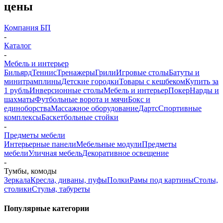
цены
Компания БП
-
Каталог
-
Мебель и интерьер
Бильярд
Теннис
Тренажеры
Грили
Игровые столы
Батуты и
минитрамплины
Детские городки
Товары с кешбеком
Купить за
1 рубль
Инверсионные столы
Мебель и интерьер
Покер
Нарды и
шахматы
Футбольные ворота и мячи
Бокс и
единоборства
Массажное оборудование
Дартс
Спортивные
комплексы
Баскетбольные стойки
-
Предметы мебели
Интерьерные панели
Мебельные модули
Предметы
мебели
Уличная мебель
Декоративное освещение
-
Тумбы, комоды
Зеркала
Кресла, диваны, пуфы
Полки
Рамы под картины
Столы,
столики
Стулья, табуреты
Популярные категории