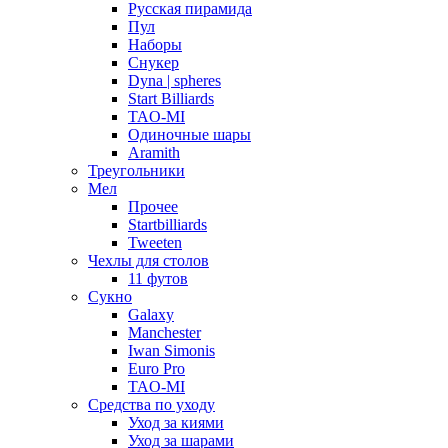
Русская пирамида
Пул
Наборы
Снукер
Dyna | spheres
Start Billiards
TAO-MI
Одиночные шары
Aramith
Треугольники
Мел
Прочее
Startbilliards
Tweeten
Чехлы для столов
11 футов
Сукно
Galaxy
Manchester
Iwan Simonis
Euro Pro
TAO-MI
Средства по уходу
Уход за киями
Уход за шарами