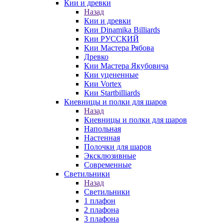
Кии и древки
Назад
Кии и древки
Кии Dinamika Billiards
Кии РУССКИЙ
Кии Мастера Рябова
Древко
Кии Мастера Якубовича
Кии уцененные
Кии Vortex
Кии Startbilliards
Киевницы и полки для шаров
Назад
Киевницы и полки для шаров
Напольная
Настенная
Полочки для шаров
Эксклюзивные
Современные
Светильники
Назад
Светильники
1 плафон
2 плафона
3 плафона