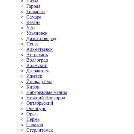
Назад
Города
Тольятти
Самара
Казань
Уфа
Ульяновск
Димитровград
Пенза
Альметьевск
Астрахань
Волгоград
Волжский
Дзержинск
Ижевск
Йошкар-Ола
Киров
Набережные Челны
Нижний Новгород
Октябрьский
Оренбург
Орск
Пермь
Саратов
Стерлитамак