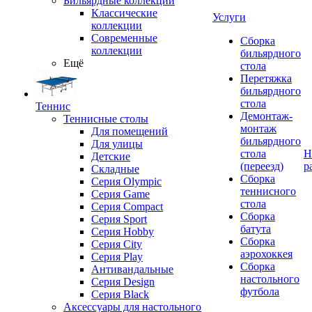
Бильярдные коллекции
Классические
Услуги
коллекции
Современные
Сборка
коллекции
бильярдного
Ещё
стола
Перетяжка
бильярдного
стола
Теннис
Демонтаж-
Теннисные столы
монтаж
Для помещений
бильярдного
Для улицы
стола
Н
Детские
(переезд)
р
Складные
Сборка
Серия Olympic
теннисного
Серия Game
стола
Серия Compact
Сборка
Серия Sport
батута
Серия Hobby
Сборка
Серия City
аэрохоккея
Серия Play
Сборка
Антивандальные
настольного
Серия Design
футбола
Серия Black
Аксессуары для настольного