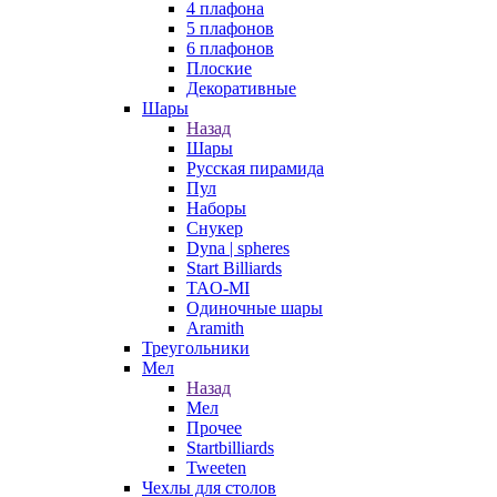
4 плафона
5 плафонов
6 плафонов
Плоские
Декоративные
Шары
Назад
Шары
Русская пирамида
Пул
Наборы
Снукер
Dyna | spheres
Start Billiards
TAO-MI
Одиночные шары
Aramith
Треугольники
Мел
Назад
Мел
Прочее
Startbilliards
Tweeten
Чехлы для столов