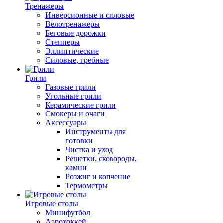
Тренажеры
Инверсионные и силовые
Велотренажеры
Беговые дорожки
Степперы
Эллиптические
Силовые, гребные
Грили
Газовые грили
Угольные грили
Керамические грили
Смокеры и очаги
Аксессуары
Инструменты для
готовки
Чистка и уход
Решетки, сковороды,
камни
Розжиг и копчение
Термометры
Игровые столы
Минифутбол
Аэрохоккей