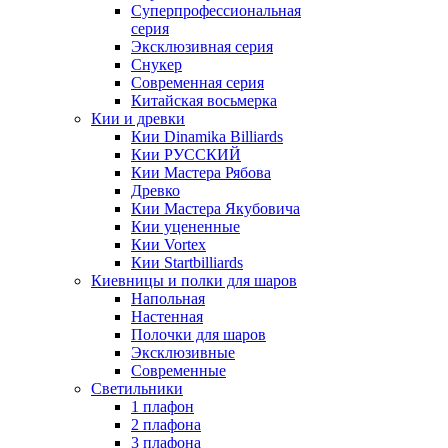
Суперпрофессиональная
серия
Эксклюзивная серия
Снукер
Современная серия
Китайская восьмерка
Кии и древки
Кии Dinamika Billiards
Кии РУССКИЙ
Кии Мастера Рябова
Древко
Кии Мастера Якубовича
Кии уцененные
Кии Vortex
Кии Startbilliards
Киевницы и полки для шаров
Напольная
Настенная
Полочки для шаров
Эксклюзивные
Современные
Светильники
1 плафон
2 плафона
3 плафона