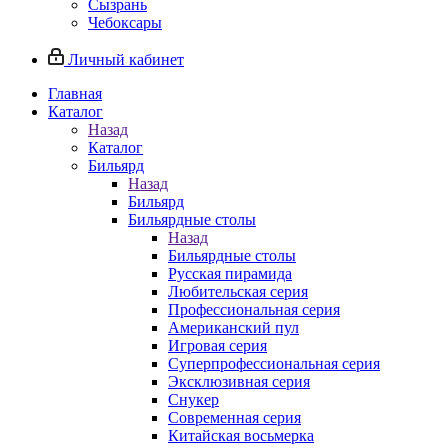
Сызрань
Чебоксары
Личный кабинет
Главная
Каталог
Назад
Каталог
Бильярд
Назад
Бильярд
Бильярдные столы
Назад
Бильярдные столы
Русская пирамида
Любительская серия
Профессиональная серия
Американский пул
Игровая серия
Суперпрофессиональная серия
Эксклюзивная серия
Снукер
Современная серия
Китайская восьмерка