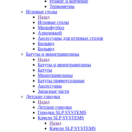
Розжиг и копчение
Термометры
Игровые столы
Назад
Игровые столы
Минифутбол
Аэрохоккей
Аксессуары для игровых столов
Бильяpд
Бильяpд
Батуты и минитрамплины
Назад
Батуты и минитрамплины
Батуты
Минитрамплины
Батуты прямоугольные
Аксессуары
Запасные части
Детские городки
Назад
Детские городки
Городки SLP SYSTEMS
Качели SLP SYSTEMS
Назад
Качели SLP SYSTEMS