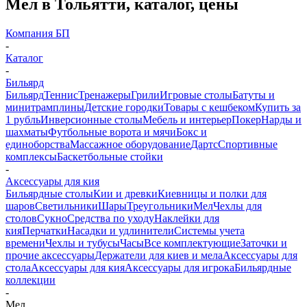
Мел в Тольятти, каталог, цены
Компания БП
-
Каталог
-
Бильярд
Бильярд
Теннис
Тренажеры
Грили
Игровые столы
Батуты и
минитрамплины
Детские городки
Товары с кешбеком
Купить за
1 рубль
Инверсионные столы
Мебель и интерьер
Покер
Нарды и
шахматы
Футбольные ворота и мячи
Бокс и
единоборства
Массажное оборудование
Дартс
Спортивные
комплексы
Баскетбольные стойки
-
Аксессуары для кия
Бильярдные столы
Кии и древки
Киевницы и полки для
шаров
Светильники
Шары
Треугольники
Мел
Чехлы для
столов
Сукно
Средства по уходу
Наклейки для
кия
Перчатки
Насадки и удлинители
Системы учета
времени
Чехлы и тубусы
Часы
Все комплектующие
Заточки и
прочие аксессуары
Держатели для киев и мела
Аксессуары для
стола
Аксессуары для кия
Аксессуары для игрока
Бильярдные
коллекции
-
Мел