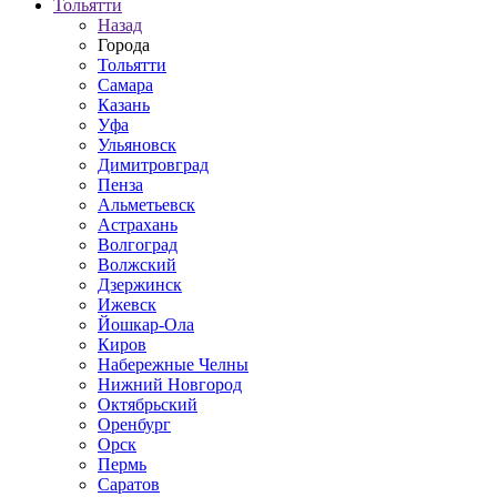
Тольятти
Назад
Города
Тольятти
Самара
Казань
Уфа
Ульяновск
Димитровград
Пенза
Альметьевск
Астрахань
Волгоград
Волжский
Дзержинск
Ижевск
Йошкар-Ола
Киров
Набережные Челны
Нижний Новгород
Октябрьский
Оренбург
Орск
Пермь
Саратов