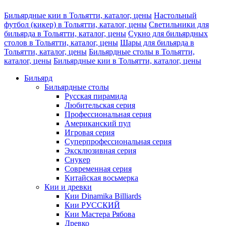
Бильярдные кии в Тольятти, каталог, цены
Настольный
футбол (кикер) в Тольятти, каталог, цены
Светильники для
бильярда в Тольятти, каталог, цены
Сукно для бильярдных
столов в Тольятти, каталог, цены
Шары для бильярда в
Тольятти, каталог, цены
Бильярдные столы в Тольятти,
каталог, цены
Бильярдные кии в Тольятти, каталог, цены
Бильярд
Бильярдные столы
Русская пирамида
Любительская серия
Профессиональная серия
Американский пул
Игровая серия
Суперпрофессиональная серия
Эксклюзивная серия
Снукер
Современная серия
Китайская восьмерка
Кии и древки
Кии Dinamika Billiards
Кии РУССКИЙ
Кии Мастера Рябова
Древко