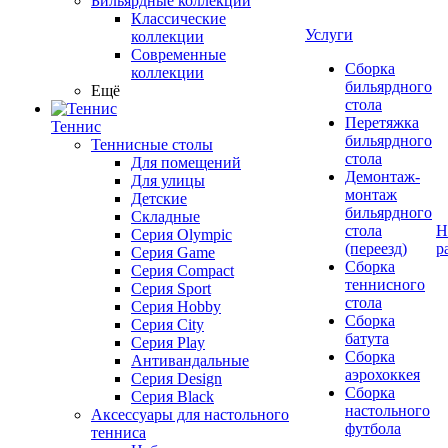
Бильярдные коллекции
Классические
Услуги
коллекции
Современные
Сборка
коллекции
бильярдного
Ещё
стола
Перетяжка
Теннис
бильярдного
Теннисные столы
стола
Для помещений
Демонтаж-
Для улицы
монтаж
Детские
бильярдного
Складные
стола
Н
Серия Olympic
(переезд)
р
Серия Game
Сборка
Серия Compact
теннисного
Серия Sport
стола
Серия Hobby
Сборка
Серия City
батута
Серия Play
Сборка
Антивандальные
аэрохоккея
Серия Design
Сборка
Серия Black
настольного
Аксессуары для настольного
футбола
тенниса