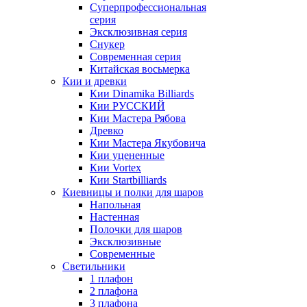
Суперпрофессиональная
серия
Эксклюзивная серия
Снукер
Современная серия
Китайская восьмерка
Кии и древки
Кии Dinamika Billiards
Кии РУССКИЙ
Кии Мастера Рябова
Древко
Кии Мастера Якубовича
Кии уцененные
Кии Vortex
Кии Startbilliards
Киевницы и полки для шаров
Напольная
Настенная
Полочки для шаров
Эксклюзивные
Современные
Светильники
1 плафон
2 плафона
3 плафона