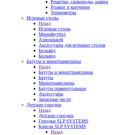
Решетки, сковороды, камни
Розжиг и копчение
Термометры
Игровые столы
Назад
Игровые столы
Минифутбол
Аэрохоккей
Аксессуары для игровых столов
Бильяpд
Бильяpд
Батуты и минитрамплины
Назад
Батуты и минитрамплины
Батуты
Минитрамплины
Батуты прямоугольные
Аксессуары
Запасные части
Детские городки
Назад
Детские городки
Городки SLP SYSTEMS
Качели SLP SYSTEMS
Назад