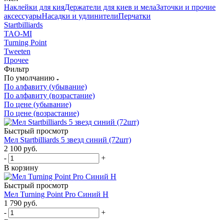
Наклейки для кия
Держатели для киев и мела
Заточки и прочие
аксессуары
Насадки и удлинители
Перчатки
Startbilliards
TAO-MI
Turning Point
Tweeten
Прочее
Фильтр
По умолчанию
По алфавиту (убывание)
По алфавиту (возрастание)
По цене (убывание)
По цене (возрастание)
Быстрый просмотр
Мел Startbilliards 5 звезд синий (72шт)
2 100
руб.
-
+
В корзину
Быстрый просмотр
Мел Turning Point Pro Синий H
1 790
руб.
-
+