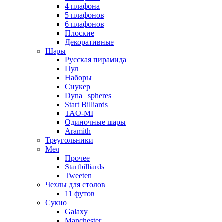
4 плафона
5 плафонов
6 плафонов
Плоские
Декоративные
Шары
Русская пирамида
Пул
Наборы
Снукер
Dyna | spheres
Start Billiards
TAO-MI
Одиночные шары
Aramith
Треугольники
Мел
Прочее
Startbilliards
Tweeten
Чехлы для столов
11 футов
Сукно
Galaxy
Manchester