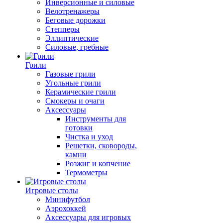
Инверсионные и силовые
Велотренажеры
Беговые дорожки
Степперы
Эллиптические
Силовые, гребные
Грили
Газовые грили
Угольные грили
Керамические грили
Смокеры и очаги
Аксессуары
Инструменты для
готовки
Чистка и уход
Решетки, сковороды,
камни
Розжиг и копчение
Термометры
Игровые столы
Минифутбол
Аэрохоккей
Аксессуары для игровых