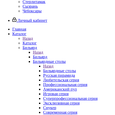
Стерлитамак
Сызрань
Чебоксары
Личный кабинет
Главная
Каталог
Назад
Каталог
Бильярд
Назад
Бильярд
Бильярдные столы
Назад
Бильярдные столы
Русская пирамида
Любительская серия
Профессиональная серия
Американский пул
Игровая серия
Суперпрофессиональная серия
Эксклюзивная серия
Снукер
Современная серия