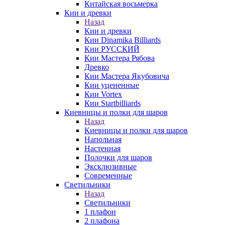
Китайская восьмерка
Кии и древки
Назад
Кии и древки
Кии Dinamika Billiards
Кии РУССКИЙ
Кии Мастера Рябова
Древко
Кии Мастера Якубовича
Кии уцененные
Кии Vortex
Кии Startbilliards
Киевницы и полки для шаров
Назад
Киевницы и полки для шаров
Напольная
Настенная
Полочки для шаров
Эксклюзивные
Современные
Светильники
Назад
Светильники
1 плафон
2 плафона