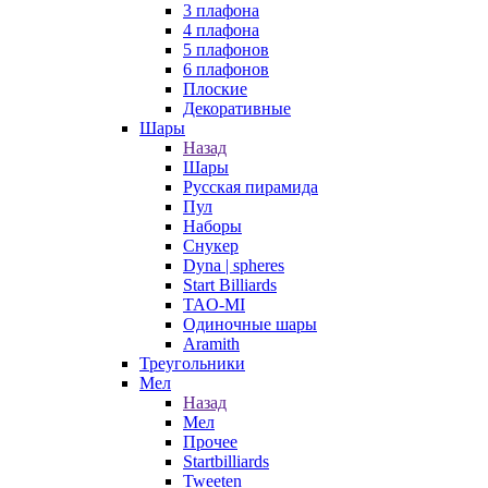
3 плафона
4 плафона
5 плафонов
6 плафонов
Плоские
Декоративные
Шары
Назад
Шары
Русская пирамида
Пул
Наборы
Снукер
Dyna | spheres
Start Billiards
TAO-MI
Одиночные шары
Aramith
Треугольники
Мел
Назад
Мел
Прочее
Startbilliards
Tweeten