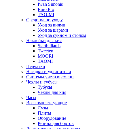
Iwan Simonis
Euro Pro
TAO-MI
Средства по уходу
Уход за киями
Уход за шарами
Уход за сукном и столом
Наклейки для кия
Startbilliards
Tweeten
MOORI
TAOMI
Перчатки
Насадки и удлинители
Системы учета времени
Чехлы и тубусы
Тубусы
Чехлы для кия
Часы
Все комплектующие
Лузы
Плиты
Оборудование
Резина для бортов
Держатели для киев и мела