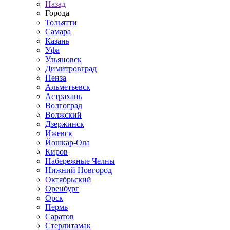
Назад
Города
Тольятти
Самара
Казань
Уфа
Ульяновск
Димитровград
Пенза
Альметьевск
Астрахань
Волгоград
Волжский
Дзержинск
Ижевск
Йошкар-Ола
Киров
Набережные Челны
Нижний Новгород
Октябрьский
Оренбург
Орск
Пермь
Саратов
Стерлитамак