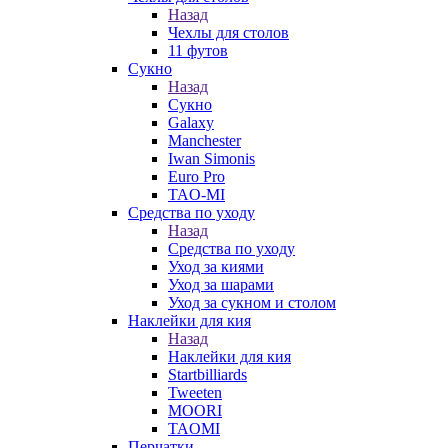
Назад
Чехлы для столов
11 футов
Сукно
Назад
Сукно
Galaxy
Manchester
Iwan Simonis
Euro Pro
TAO-MI
Средства по уходу
Назад
Средства по уходу
Уход за киями
Уход за шарами
Уход за сукном и столом
Наклейки для кия
Назад
Наклейки для кия
Startbilliards
Tweeten
MOORI
TAOMI
Перчатки