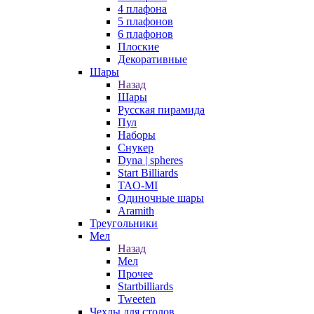
4 плафона
5 плафонов
6 плафонов
Плоские
Декоративные
Шары
Назад
Шары
Русская пирамида
Пул
Наборы
Снукер
Dyna | spheres
Start Billiards
TAO-MI
Одиночные шары
Aramith
Треугольники
Мел
Назад
Мел
Прочее
Startbilliards
Tweeten
Чехлы для столов