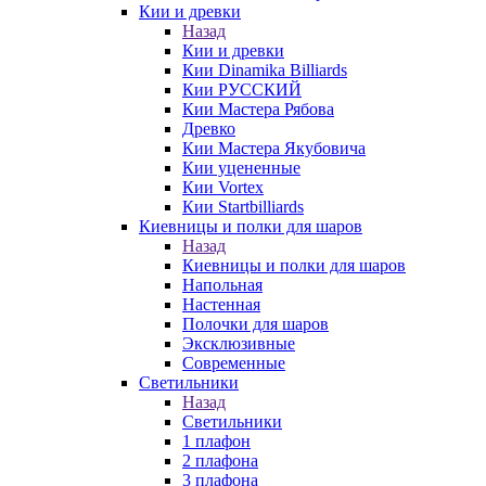
Кии и древки
Назад
Кии и древки
Кии Dinamika Billiards
Кии РУССКИЙ
Кии Мастера Рябова
Древко
Кии Мастера Якубовича
Кии уцененные
Кии Vortex
Кии Startbilliards
Киевницы и полки для шаров
Назад
Киевницы и полки для шаров
Напольная
Настенная
Полочки для шаров
Эксклюзивные
Современные
Светильники
Назад
Светильники
1 плафон
2 плафона
3 плафона