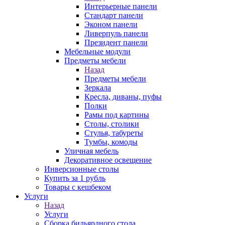
Интерьерные панели
Стандарт панели
Эконом панели
Ливерпуль панели
Президент панели
Мебельные модули
Предметы мебели
Назад
Предметы мебели
Зеркала
Кресла, диваны, пуфы
Полки
Рамы под картины
Столы, столики
Стулья, табуреты
Тумбы, комоды
Уличная мебель
Декоративное освещение
Инверсионные столы
Купить за 1 рубль
Товары с кешбеком
Услуги
Назад
Услуги
Сборка бильярдного стола