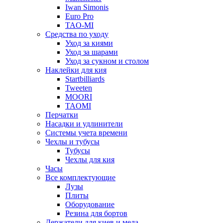
Iwan Simonis
Euro Pro
TAO-MI
Средства по уходу
Уход за киями
Уход за шарами
Уход за сукном и столом
Наклейки для кия
Startbilliards
Tweeten
MOORI
TAOMI
Перчатки
Насадки и удлинители
Системы учета времени
Чехлы и тубусы
Тубусы
Чехлы для кия
Часы
Все комплектующие
Лузы
Плиты
Оборудование
Резина для бортов
Держатели для киев и мела