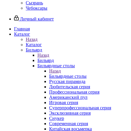
Сызрань
Чебоксары
Личный кабинет
Главная
Каталог
Назад
Каталог
Бильярд
Назад
Бильярд
Бильярдные столы
Назад
Бильярдные столы
Русская пирамида
Любительская серия
Профессиональная серия
Американский пул
Игровая серия
Суперпрофессиональная серия
Эксклюзивная серия
Снукер
Современная серия
Китайская восьмерка