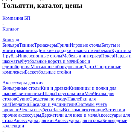
Тольятти, каталог, цены
Компания БП
-
Каталог
-
Бильярд
Бильярд
Теннис
Тренажеры
Грили
Игровые столы
Батуты и
минитрамплины
Детские городки
Товары с кешбеком
Купить за
1 рубль
Инверсионные столы
Мебель и интерьер
Покер
Нарды и
шахматы
Футбольные ворота и мячи
Бокс и
единоборства
Массажное оборудование
Дартс
Спортивные
комплексы
Баскетбольные стойки
-
Аксессуары для кия
Бильярдные столы
Кии и древки
Киевницы и полки для
шаров
Светильники
Шары
Треугольники
Мел
Чехлы для
столов
Сукно
Средства по уходу
Наклейки для
кия
Перчатки
Насадки и удлинители
Системы учета
времени
Чехлы и тубусы
Часы
Все комплектующие
Заточки и
прочие аксессуары
Держатели для киев и мела
Аксессуары для
стола
Аксессуары для кия
Аксессуары для игрока
Бильярдные
коллекции
-