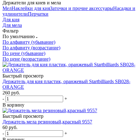
Держатели для киев и мела
Мел
Наклейки для кия
Заточки и прочие аксессуары
Насадки и
удлинители
Перчатки
Для кия
Для мела
Фильтр
По умолчанию
По алфавиту (убывание)
По алфавиту (возрастание)
По цене (убывание)
По цене (возрастание)
Быстрый просмотр
Держатель для кия пластик, оранжевый Startbilliards SB028-
ORANGE
260
руб.
-
+
В корзину
Быстрый просмотр
Держатель мела резиновый,красный 9557
60
руб.
-
+
В корзину