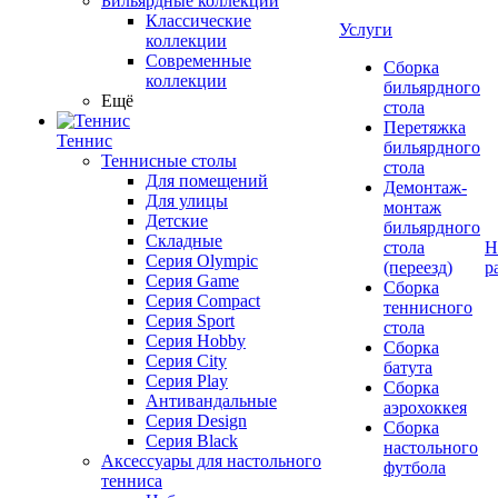
Бильярдные коллекции
Классические
Услуги
коллекции
Современные
Сборка
коллекции
бильярдного
Ещё
стола
Перетяжка
Теннис
бильярдного
Теннисные столы
стола
Для помещений
Демонтаж-
Для улицы
монтаж
Детские
бильярдного
Складные
стола
Н
Серия Olympic
(переезд)
р
Серия Game
Сборка
Серия Compact
теннисного
Серия Sport
стола
Серия Hobby
Сборка
Серия City
батута
Серия Play
Сборка
Антивандальные
аэрохоккея
Серия Design
Сборка
Серия Black
настольного
Аксессуары для настольного
футбола
тенниса