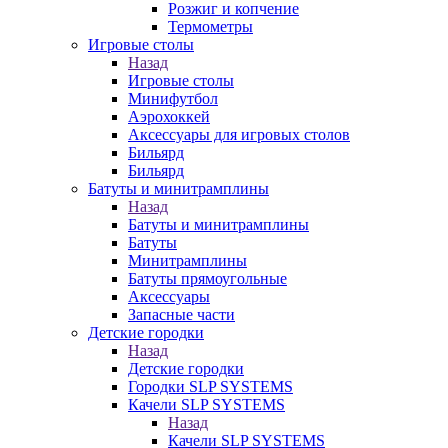
Розжиг и копчение
Термометры
Игровые столы
Назад
Игровые столы
Минифутбол
Аэрохоккей
Аксессуары для игровых столов
Бильяpд
Бильяpд
Батуты и минитрамплины
Назад
Батуты и минитрамплины
Батуты
Минитрамплины
Батуты прямоугольные
Аксессуары
Запасные части
Детские городки
Назад
Детские городки
Городки SLP SYSTEMS
Качели SLP SYSTEMS
Назад
Качели SLP SYSTEMS