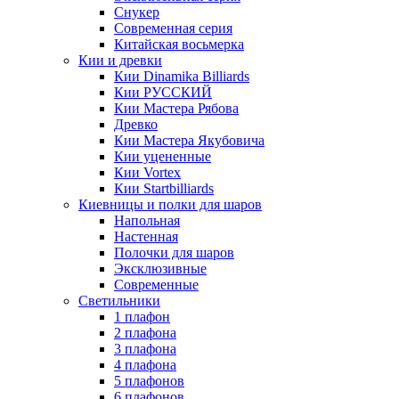
Снукер
Современная серия
Китайская восьмерка
Кии и древки
Кии Dinamika Billiards
Кии РУССКИЙ
Кии Мастера Рябова
Древко
Кии Мастера Якубовича
Кии уцененные
Кии Vortex
Кии Startbilliards
Киевницы и полки для шаров
Напольная
Настенная
Полочки для шаров
Эксклюзивные
Современные
Светильники
1 плафон
2 плафона
3 плафона
4 плафона
5 плафонов
6 плафонов