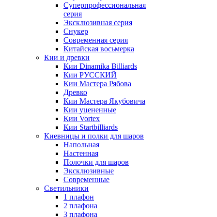
Суперпрофессиональная
серия
Эксклюзивная серия
Снукер
Современная серия
Китайская восьмерка
Кии и древки
Кии Dinamika Billiards
Кии РУССКИЙ
Кии Мастера Рябова
Древко
Кии Мастера Якубовича
Кии уцененные
Кии Vortex
Кии Startbilliards
Киевницы и полки для шаров
Напольная
Настенная
Полочки для шаров
Эксклюзивные
Современные
Светильники
1 плафон
2 плафона
3 плафона