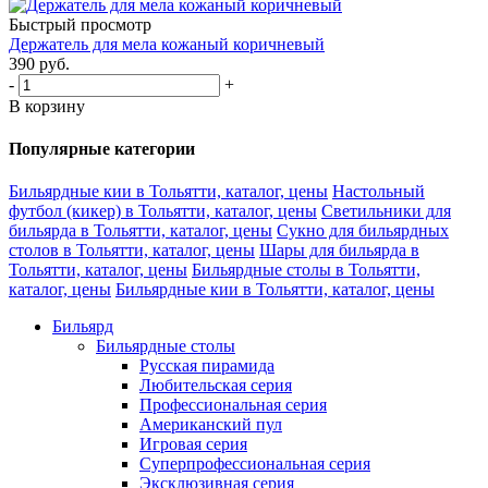
Быстрый просмотр
Держатель для мела кожаный коричневый
390
руб.
-
+
В корзину
Популярные категории
Бильярдные кии в Тольятти, каталог, цены
Настольный
футбол (кикер) в Тольятти, каталог, цены
Светильники для
бильярда в Тольятти, каталог, цены
Сукно для бильярдных
столов в Тольятти, каталог, цены
Шары для бильярда в
Тольятти, каталог, цены
Бильярдные столы в Тольятти,
каталог, цены
Бильярдные кии в Тольятти, каталог, цены
Бильярд
Бильярдные столы
Русская пирамида
Любительская серия
Профессиональная серия
Американский пул
Игровая серия
Суперпрофессиональная серия
Эксклюзивная серия