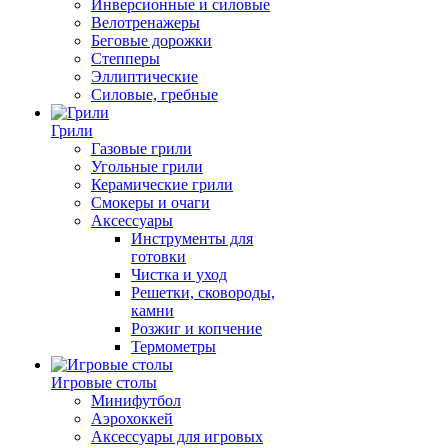
Инверсионные и силовые
Велотренажеры
Беговые дорожки
Степперы
Эллиптические
Силовые, гребные
Грили
Газовые грили
Угольные грили
Керамические грили
Смокеры и очаги
Аксессуары
Инструменты для
готовки
Чистка и уход
Решетки, сковороды,
камни
Розжиг и копчение
Термометры
Игровые столы
Минифутбол
Аэрохоккей
Аксессуары для игровых