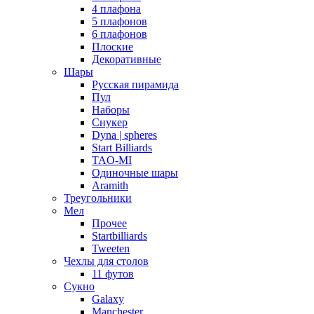
4 плафона
5 плафонов
6 плафонов
Плоские
Декоративные
Шары
Русская пирамида
Пул
Наборы
Снукер
Dyna | spheres
Start Billiards
TAO-MI
Одиночные шары
Aramith
Треугольники
Мел
Прочее
Startbilliards
Tweeten
Чехлы для столов
11 футов
Сукно
Galaxy
Manchester