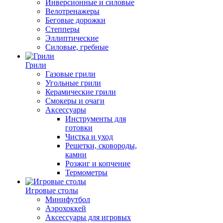
Инверсионные и силовые
Велотренажеры
Беговые дорожки
Степперы
Эллиптические
Силовые, гребные
Грили
Газовые грили
Угольные грили
Керамические грили
Смокеры и очаги
Аксессуары
Инструменты для
готовки
Чистка и уход
Решетки, сковороды,
камни
Розжиг и копчение
Термометры
Игровые столы
Минифутбол
Аэрохоккей
Аксессуары для игровых