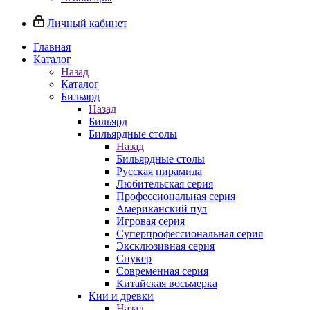
Личный кабинет
Главная
Каталог
Назад
Каталог
Бильярд
Назад
Бильярд
Бильярдные столы
Назад
Бильярдные столы
Русская пирамида
Любительская серия
Профессиональная серия
Американский пул
Игровая серия
Суперпрофессиональная серия
Эксклюзивная серия
Снукер
Современная серия
Китайская восьмерка
Кии и древки
Назад