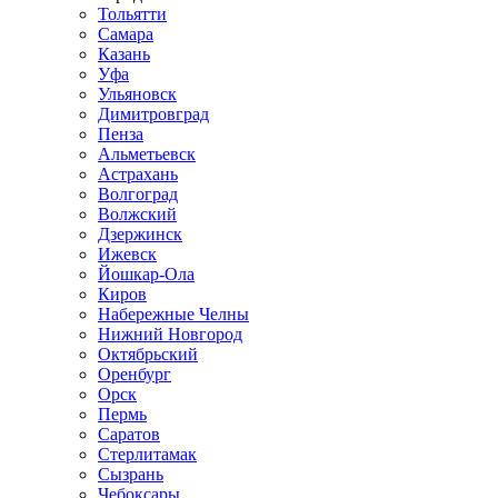
Тольятти
Самара
Казань
Уфа
Ульяновск
Димитровград
Пенза
Альметьевск
Астрахань
Волгоград
Волжский
Дзержинск
Ижевск
Йошкар-Ола
Киров
Набережные Челны
Нижний Новгород
Октябрьский
Оренбург
Орск
Пермь
Саратов
Стерлитамак
Сызрань
Чебоксары