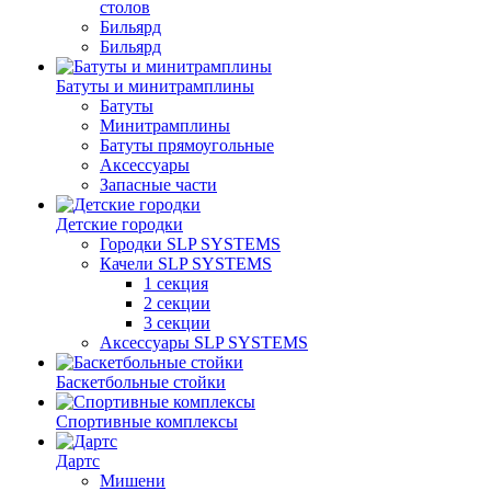
столов
Бильяpд
Бильяpд
Батуты и минитрамплины
Батуты
Минитрамплины
Батуты прямоугольные
Аксессуары
Запасные части
Детские городки
Городки SLP SYSTEMS
Качели SLP SYSTEMS
1 секция
2 секции
3 секции
Аксессуары SLP SYSTEMS
Баскетбольные стойки
Спортивные комплексы
Дартс
Мишени