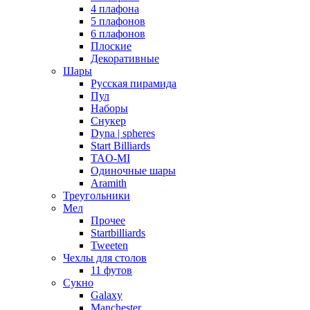
4 плафона
5 плафонов
6 плафонов
Плоские
Декоративные
Шары
Русская пирамида
Пул
Наборы
Снукер
Dyna | spheres
Start Billiards
TAO-MI
Одиночные шары
Aramith
Треугольники
Мел
Прочее
Startbilliards
Tweeten
Чехлы для столов
11 футов
Сукно
Galaxy
Manchester