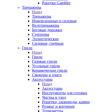
Ракетки Gambler
Тренажеры
Назад
Тренажеры
Инверсионные и силовые
Велотренажеры
Беговые дорожки
Степперы
Эллиптические
Силовые, гребные
Грили
Назад
Грили
Газовые грили
Угольные грили
Керамические грили
Смокеры и очаги
Аксессуары
Назад
Аксессуары
Инструменты для готовки
Чистка и уход
Решетки, сковороды, камни
Розжиг и копчение
Термометры