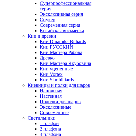
Суперпрофессиональная
серия
Эксклюзивная серия
Снукер
Современная серия
Китайская восьмерка
Кии и древки
Кии Dinamika Billiards
Кии РУССКИЙ
Кии Мастера Рябова
Древко
Кии Мастера Якубовича
Кии уцененные
Кии Vortex
Кии Startbilliards
Киевницы и полки для шаров
Напольная
Настенная
Полочки для шаров
Эксклюзивные
Современные
Светильники
1 плафон
2 плафона
3 плафона