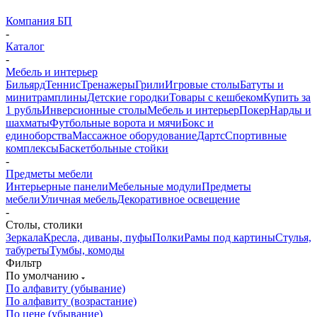
Компания БП
-
Каталог
-
Мебель и интерьер
Бильярд
Теннис
Тренажеры
Грили
Игровые столы
Батуты и
минитрамплины
Детские городки
Товары с кешбеком
Купить за
1 рубль
Инверсионные столы
Мебель и интерьер
Покер
Нарды и
шахматы
Футбольные ворота и мячи
Бокс и
единоборства
Массажное оборудование
Дартс
Спортивные
комплексы
Баскетбольные стойки
-
Предметы мебели
Интерьерные панели
Мебельные модули
Предметы
мебели
Уличная мебель
Декоративное освещение
-
Столы, столики
Зеркала
Кресла, диваны, пуфы
Полки
Рамы под картины
Стулья,
табуреты
Тумбы, комоды
Фильтр
По умолчанию
По алфавиту (убывание)
По алфавиту (возрастание)
По цене (убывание)