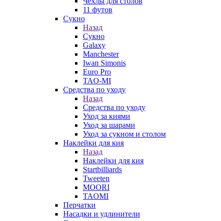
Чехлы для столов
11 футов
Сукно
Назад
Сукно
Galaxy
Manchester
Iwan Simonis
Euro Pro
TAO-MI
Средства по уходу
Назад
Средства по уходу
Уход за киями
Уход за шарами
Уход за сукном и столом
Наклейки для кия
Назад
Наклейки для кия
Startbilliards
Tweeten
MOORI
TAOMI
Перчатки
Насадки и удлинители