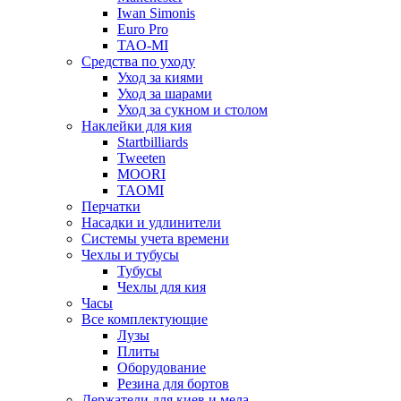
Iwan Simonis
Euro Pro
TAO-MI
Средства по уходу
Уход за киями
Уход за шарами
Уход за сукном и столом
Наклейки для кия
Startbilliards
Tweeten
MOORI
TAOMI
Перчатки
Насадки и удлинители
Системы учета времени
Чехлы и тубусы
Тубусы
Чехлы для кия
Часы
Все комплектующие
Лузы
Плиты
Оборудование
Резина для бортов
Держатели для киев и мела