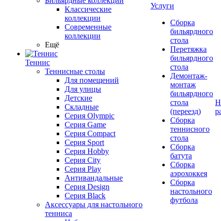
Бильярдные коллекции
Услуги
Классические
коллекции
Сборка
Современные
бильярдного
коллекции
стола
Ещё
Перетяжка
бильярдного
Теннис
стола
Теннисные столы
Демонтаж-
Для помещений
монтаж
Для улицы
бильярдного
Детские
стола
Н
Складные
(переезд)
р
Серия Olympic
Сборка
Серия Game
теннисного
Серия Compact
стола
Серия Sport
Сборка
Серия Hobby
батута
Серия City
Сборка
Серия Play
аэрохоккея
Антивандальные
Сборка
Серия Design
настольного
Серия Black
футбола
Аксессуары для настольного
тенниса