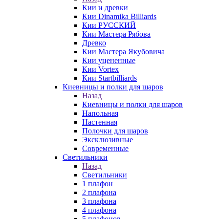
Кии и древки
Кии Dinamika Billiards
Кии РУССКИЙ
Кии Мастера Рябова
Древко
Кии Мастера Якубовича
Кии уцененные
Кии Vortex
Кии Startbilliards
Киевницы и полки для шаров
Назад
Киевницы и полки для шаров
Напольная
Настенная
Полочки для шаров
Эксклюзивные
Современные
Светильники
Назад
Светильники
1 плафон
2 плафона
3 плафона
4 плафона
5 плафонов