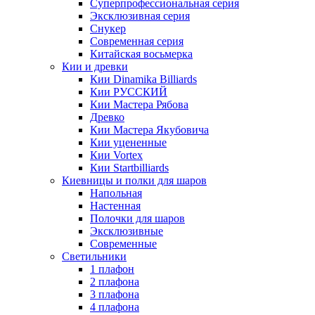
Суперпрофессиональная серия
Эксклюзивная серия
Снукер
Современная серия
Китайская восьмерка
Кии и древки
Кии Dinamika Billiards
Кии РУССКИЙ
Кии Мастера Рябова
Древко
Кии Мастера Якубовича
Кии уцененные
Кии Vortex
Кии Startbilliards
Киевницы и полки для шаров
Напольная
Настенная
Полочки для шаров
Эксклюзивные
Современные
Светильники
1 плафон
2 плафона
3 плафона
4 плафона