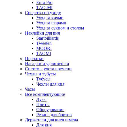
Euro Pro
TAO-MI
Средства по уходу
Уход за киями
Уход за шарами
Уход за сукном и столом
Наклейки для кия
Startbilliards
Tweeten
MOORI
TAOMI
Перчатки
Насадки и удлинители
Системы учета времени
Чехлы и тубусы
Тубусы
Чехлы для кия
Часы
Все комплектующие
Лузы
Плиты
Оборудование
Резина для бортов
Держатели для киев и мела
Для кия