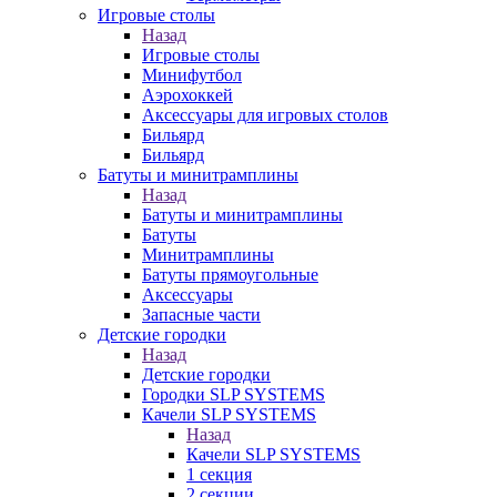
Игровые столы
Назад
Игровые столы
Минифутбол
Аэрохоккей
Аксессуары для игровых столов
Бильяpд
Бильяpд
Батуты и минитрамплины
Назад
Батуты и минитрамплины
Батуты
Минитрамплины
Батуты прямоугольные
Аксессуары
Запасные части
Детские городки
Назад
Детские городки
Городки SLP SYSTEMS
Качели SLP SYSTEMS
Назад
Качели SLP SYSTEMS
1 секция
2 секции