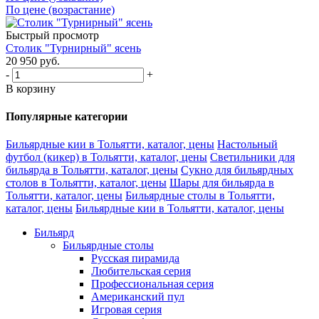
По цене (возрастание)
Быстрый просмотр
Столик "Турнирный" ясень
20 950
руб.
-
+
В корзину
Популярные категории
Бильярдные кии в Тольятти, каталог, цены
Настольный
футбол (кикер) в Тольятти, каталог, цены
Светильники для
бильярда в Тольятти, каталог, цены
Сукно для бильярдных
столов в Тольятти, каталог, цены
Шары для бильярда в
Тольятти, каталог, цены
Бильярдные столы в Тольятти,
каталог, цены
Бильярдные кии в Тольятти, каталог, цены
Бильярд
Бильярдные столы
Русская пирамида
Любительская серия
Профессиональная серия
Американский пул
Игровая серия