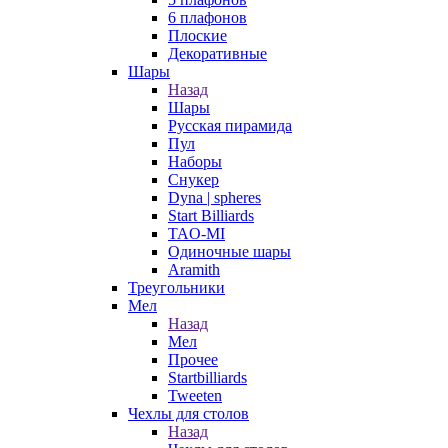
6 плафонов
Плоские
Декоративные
Шары
Назад
Шары
Русская пирамида
Пул
Наборы
Снукер
Dyna | spheres
Start Billiards
TAO-MI
Одиночные шары
Aramith
Треугольники
Мел
Назад
Мел
Прочее
Startbilliards
Tweeten
Чехлы для столов
Назад