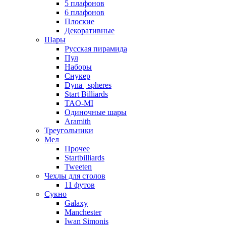
5 плафонов
6 плафонов
Плоские
Декоративные
Шары
Русская пирамида
Пул
Наборы
Снукер
Dyna | spheres
Start Billiards
TAO-MI
Одиночные шары
Aramith
Треугольники
Мел
Прочее
Startbilliards
Tweeten
Чехлы для столов
11 футов
Сукно
Galaxy
Manchester
Iwan Simonis