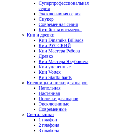
Суперпрофессиональная
серия
Эксклюзивная серия
Снукер
Современная серия
Китайская восьмерка
Кии и древки
Кии Dinamika Billiards
Кии РУССКИЙ
Кии Мастера Рябова
Древко
Кии Мастера Якубовича
Кии уцененные
Кии Vortex
Кии Startbilliards
Киевницы и полки для шаров
Напольная
Настенная
Полочки для шаров
Эксклюзивные
Современные
Светильники
1 плафон
2 плафона
3 плафона