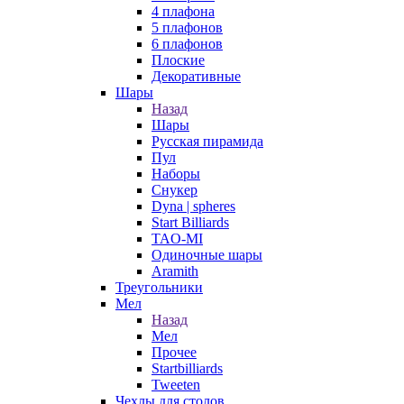
4 плафона
5 плафонов
6 плафонов
Плоские
Декоративные
Шары
Назад
Шары
Русская пирамида
Пул
Наборы
Снукер
Dyna | spheres
Start Billiards
TAO-MI
Одиночные шары
Aramith
Треугольники
Мел
Назад
Мел
Прочее
Startbilliards
Tweeten
Чехлы для столов