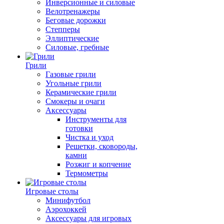
Инверсионные и силовые
Велотренажеры
Беговые дорожки
Степперы
Эллиптические
Силовые, гребные
Грили
Газовые грили
Угольные грили
Керамические грили
Смокеры и очаги
Аксессуары
Инструменты для
готовки
Чистка и уход
Решетки, сковороды,
камни
Розжиг и копчение
Термометры
Игровые столы
Минифутбол
Аэрохоккей
Аксессуары для игровых