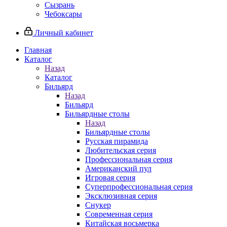
Сызрань
Чебоксары
Личный кабинет
Главная
Каталог
Назад
Каталог
Бильярд
Назад
Бильярд
Бильярдные столы
Назад
Бильярдные столы
Русская пирамида
Любительская серия
Профессиональная серия
Американский пул
Игровая серия
Суперпрофессиональная серия
Эксклюзивная серия
Снукер
Современная серия
Китайская восьмерка