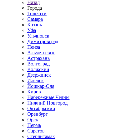
Назад
Города
Тольятти
Самара
Казань
Уфа
Ульяновск
Димитровград
Пенза
Альметьевск
Астрахань
Волгоград
Волжский
Дзержинск
Ижевск
Йошкар-Ола
Киров
Набережные Челны
Нижний Новгород
Октябрьский
Оренбург
Орск
Пермь
Саратов
Стерлитамак