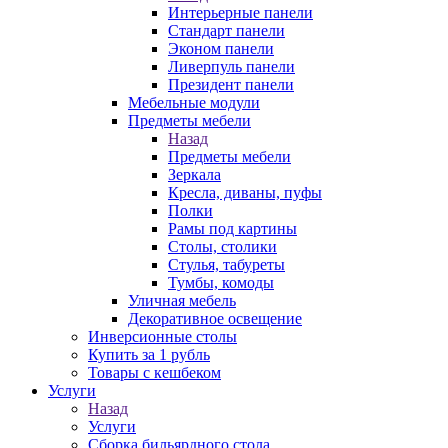
Интерьерные панели
Стандарт панели
Эконом панели
Ливерпуль панели
Президент панели
Мебельные модули
Предметы мебели
Назад
Предметы мебели
Зеркала
Кресла, диваны, пуфы
Полки
Рамы под картины
Столы, столики
Стулья, табуреты
Тумбы, комоды
Уличная мебель
Декоративное освещение
Инверсионные столы
Купить за 1 рубль
Товары с кешбеком
Услуги
Назад
Услуги
Сборка бильярдного стола