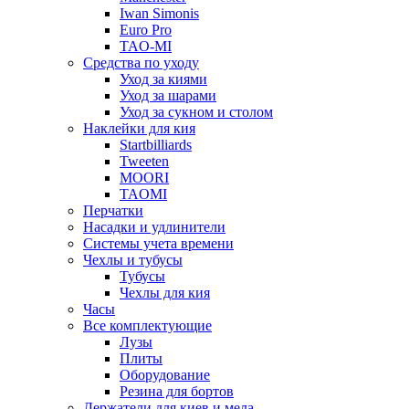
Iwan Simonis
Euro Pro
TAO-MI
Средства по уходу
Уход за киями
Уход за шарами
Уход за сукном и столом
Наклейки для кия
Startbilliards
Tweeten
MOORI
TAOMI
Перчатки
Насадки и удлинители
Системы учета времени
Чехлы и тубусы
Тубусы
Чехлы для кия
Часы
Все комплектующие
Лузы
Плиты
Оборудование
Резина для бортов
Держатели для киев и мела