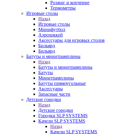
Розжиг и копчение
Термометры
Игровые столы
Назад
Игровые столы
Минифутбол
Аэрохоккей
Аксессуары для игровых столов
Бильяpд
Бильяpд
Батуты и минитрамплины
Назад
Батуты и минитрамплины
Батуты
Минитрамплины
Батуты прямоугольные
Аксессуары
Запасные части
Детские городки
Назад
Детские городки
Городки SLP SYSTEMS
Качели SLP SYSTEMS
Назад
Качели SLP SYSTEMS