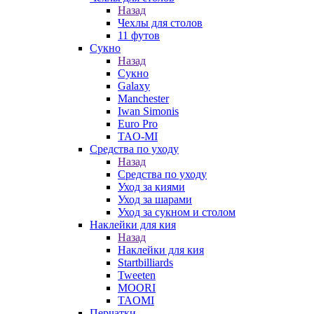
Назад
Чехлы для столов
11 футов
Сукно
Назад
Сукно
Galaxy
Manchester
Iwan Simonis
Euro Pro
TAO-MI
Средства по уходу
Назад
Средства по уходу
Уход за киями
Уход за шарами
Уход за сукном и столом
Наклейки для кия
Назад
Наклейки для кия
Startbilliards
Tweeten
MOORI
TAOMI
Перчатки