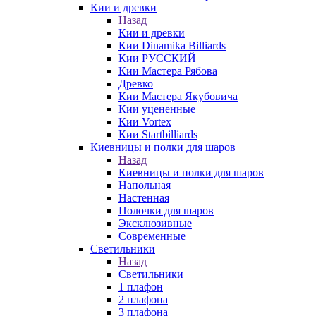
Кии и древки
Назад
Кии и древки
Кии Dinamika Billiards
Кии РУССКИЙ
Кии Мастера Рябова
Древко
Кии Мастера Якубовича
Кии уцененные
Кии Vortex
Кии Startbilliards
Киевницы и полки для шаров
Назад
Киевницы и полки для шаров
Напольная
Настенная
Полочки для шаров
Эксклюзивные
Современные
Светильники
Назад
Светильники
1 плафон
2 плафона
3 плафона