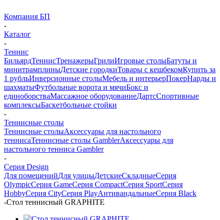
Компания БП
-
Каталог
-
Теннис
Бильярд
Теннис
Тренажеры
Грили
Игровые столы
Батуты и
минитрамплины
Детские городки
Товары с кешбеком
Купить за
1 рубль
Инверсионные столы
Мебель и интерьер
Покер
Нарды и
шахматы
Футбольные ворота и мячи
Бокс и
единоборства
Массажное оборудование
Дартс
Спортивные
комплексы
Баскетбольные стойки
-
Теннисные столы
Теннисные столы
Аксессуары для настольного
тенниса
Теннисные столы Gambler
Аксессуары для
настольного тенниса Gambler
-
Серия Design
Для помещений
Для улицы
Детские
Складные
Серия
Olympic
Серия Game
Серия Compact
Серия Sport
Серия
Hobby
Серия City
Серия Play
Антивандальные
Серия Black
-
Стол теннисный GRAPHITE