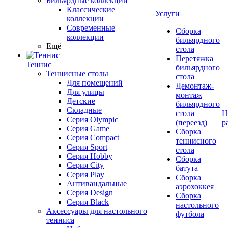
Бильярдные коллекции
Классические
Услуги
коллекции
Современные
Сборка
коллекции
бильярдного
Ещё
стола
Перетяжка
Теннис
бильярдного
Теннисные столы
стола
Для помещений
Демонтаж-
Для улицы
монтаж
Детские
бильярдного
Складные
стола
Н
Серия Olympic
(переезд)
р
Серия Game
Сборка
Серия Compact
теннисного
Серия Sport
стола
Серия Hobby
Сборка
Серия City
батута
Серия Play
Сборка
Антивандальные
аэрохоккея
Серия Design
Сборка
Серия Black
настольного
Аксессуары для настольного
футбола
тенниса