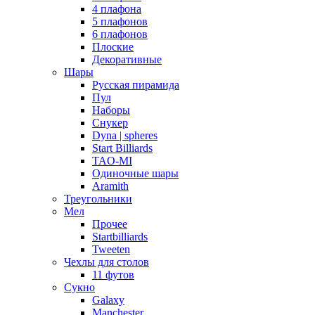
4 плафона
5 плафонов
6 плафонов
Плоские
Декоративные
Шары
Русская пирамида
Пул
Наборы
Снукер
Dyna | spheres
Start Billiards
TAO-MI
Одиночные шары
Aramith
Треугольники
Мел
Прочее
Startbilliards
Tweeten
Чехлы для столов
11 футов
Сукно
Galaxy
Manchester